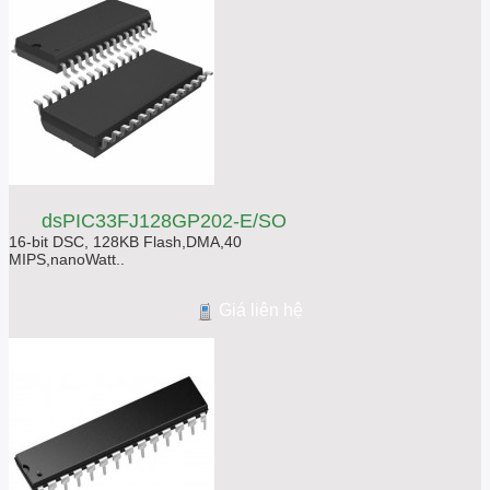
dsPIC33FJ128GP202-E/SO
16-bit DSC, 128KB Flash,DMA,40
MIPS,nanoWatt..
Giá liên hệ