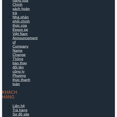
hàng hóa
Chính
sách hoàn
trả
Nhà phân
phối chính
thức của
Epson tại
Việt Nam
Announcement
of
Company
Name
Change
Thông
báo thay
đổi tên
công ty
Phương
thức thanh
toán
KHÁCH
HÀNG
Liên hệ
Trả hàng
Sơ đồ site