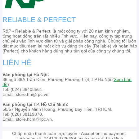
RELIABLE & PERFECT
R&P - Reliable & Perfect, là một công ty với 20 năm kinh nghiệm,
từng hoạt động trên rất nhiều lĩnh vực. Hiện nay, công ty tập trung
chủ yếu vào lĩnh vực điện tử và giải pháp công nghệ. Chúng tôi luôn
đặt mục tiêu đem lại một dịch vụ đáng tin cậy (Reliable) và hoàn hảo
(Perfect) cho khách hàng đúng như tên gọi của công ty chúng tôi.
LIÊN HỆ
Văn phòng tại Hà Nội:
36 ngõ 36A Trần Điền, Phường Phương Liệt, TP.Hà Nội.(
Xem bản
đồ
)
Tel: (024) 36408561.
Email: store.hn@rpc.vn.
Văn phòng tại TP. Hồ Chí Minh:
58/57 Nguyễn Minh Hoàng, Phường Bảy Hiền, TP.HCM.
Tel: (028) 38119870.
Email: store.hcm@rpc.vn.
Chấp nhận thanh toán trực tuyến - Accept online payment.
Tài khoản số: 0441003726499. Vietcombank Tân Bình