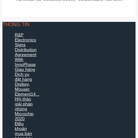
THÔNG TIN
R&P
Electronics
Signs
Distribution
Agreement
With
InnoPhase
Giao hàng
Dịch vụ
đặt hàng
Digikey,
Mouser,
Element14...
Hội thảo
giải pháp
nhúng
Microchip
2020
Điều
khoản
mua bán