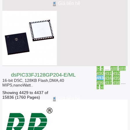
Giá liên hệ
|<
<
....
488
489
490
491
492
dsPIC33FJ128GP204-E/ML
493
494
495
16-bit DSC, 128KB Flash,DMA,40
496
497
498
....
MIPS,nanoWatt..
>
>|
Showing 4429 to 4437 of
15836 (1760 Pages)
Giá liên hệ