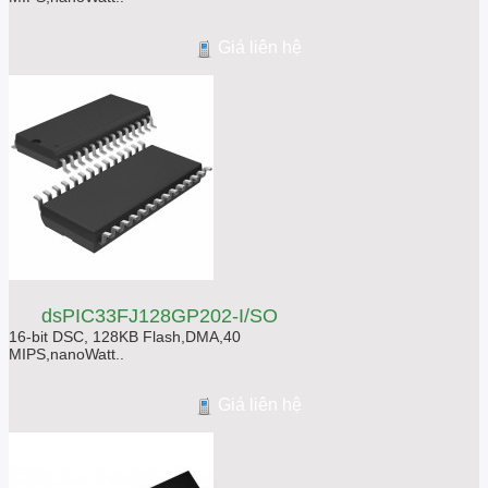
Giá liên hệ
dsPIC33FJ128GP202-I/SO
16-bit DSC, 128KB Flash,DMA,40
MIPS,nanoWatt..
Giá liên hệ