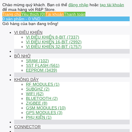
Chào mừng quý khách. Bạn có thể
đăng nhập
hoặc
tạo tài khoản
để mua hàng với R&P Store.
Trang chủ
Yêu thích (0)
Tài khoản
Thanh toán
0 sản phẩm - 0 VND
Giỏ hàng của bạn đang trống!
VI ĐIỀU KHIỂN
VI ĐIỀU KHIỂN 8-BIT (7337)
VI ĐIỀU KHIỂN 16-BIT (2992)
VI ĐIỀU KHIỂN 32-BIT (1757)
BỘ NHỚ
SRAM (102)
SST FLASH (561)
EEPROM (3439)
KHÔNG DÂY
RF MODULES (1)
SUBGHZ (2)
WIFI (62)
BLUETOOTH (2)
ZIGBEE (8)
GSM MODULES (10)
GPS MODULES (3)
PHỤ KIỆN (1)
CONNECTOR