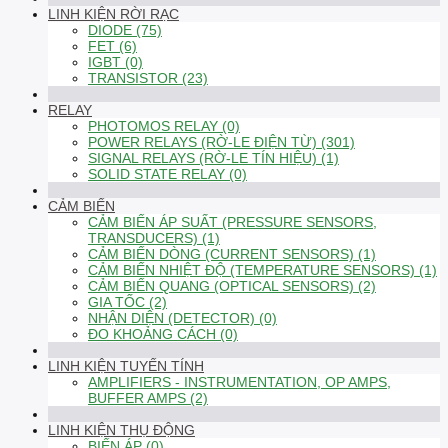
LINH KIỆN RỜI RẠC
DIODE (75)
FET (6)
IGBT (0)
TRANSISTOR (23)
RELAY
PHOTOMOS RELAY (0)
POWER RELAYS (RỜ-LE ĐIỆN TỪ) (301)
SIGNAL RELAYS (RỜ-LE TÍN HIỆU) (1)
SOLID STATE RELAY (0)
CẢM BIẾN
CẢM BIẾN ÁP SUẤT (PRESSURE SENSORS,
TRANSDUCERS) (1)
CẢM BIẾN DÒNG (CURRENT SENSORS) (1)
CẢM BIẾN NHIỆT ĐỘ (TEMPERATURE SENSORS) (1)
CẢM BIẾN QUANG (OPTICAL SENSORS) (2)
GIA TỐC (2)
NHẬN DIỆN (DETECTOR) (0)
ĐO KHOẢNG CÁCH (0)
LINH KIỆN TUYẾN TÍNH
AMPLIFIERS - INSTRUMENTATION, OP AMPS,
BUFFER AMPS (2)
LINH KIỆN THỤ ĐỘNG
BIẾN ÁP (0)