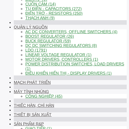
CUỘN CẢM (14)
TỤ ĐIỆN - CAPACITORS (272)
ĐIỆN TRỞ - RESISTORS (250)
THẠCH ANH (9)
QUẢN LÝ NGUỒN
AC DC CONVERTERS, OFFLINE SWITCHERS (4)
BOOST REGULATOR (26)
BUCK REGULATOR (59)
DC DC SWITCHING REGULATORS (8)
LDO (1791)
LINEAR VOLTAGE REGULATOR (1)
MOTOR DRIVERS, CONTROLLERS (1)
POWER DISTRIBUTION SWITCHES, LOAD DRIVERS
(1)
ĐIỀU KHIỂN HIỂN THỊ - DISPLAY DRIVERS (1)
MẠCH PHÁT TRIỂN
MÁY TÍNH NHÚNG
CÔNG NGHIỆP (45)
THIẾC HÀN, CHÌ HÀN
THIẾT BỊ SẢN XUẤT
SẢN PHẨM R&P
GIAO TIẾP (1)