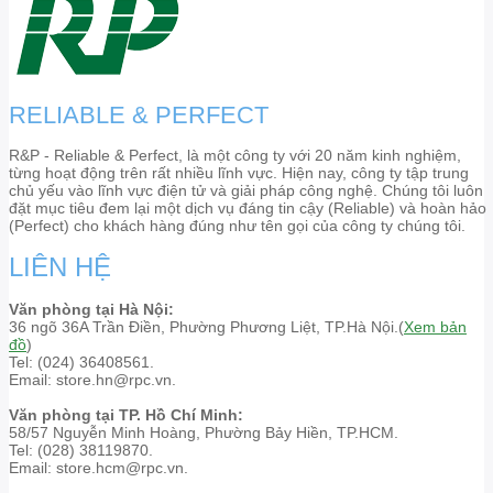
RELIABLE & PERFECT
R&P - Reliable & Perfect, là một công ty với 20 năm kinh nghiệm,
từng hoạt động trên rất nhiều lĩnh vực. Hiện nay, công ty tập trung
chủ yếu vào lĩnh vực điện tử và giải pháp công nghệ. Chúng tôi luôn
đặt mục tiêu đem lại một dịch vụ đáng tin cậy (Reliable) và hoàn hảo
(Perfect) cho khách hàng đúng như tên gọi của công ty chúng tôi.
LIÊN HỆ
Văn phòng tại Hà Nội:
36 ngõ 36A Trần Điền, Phường Phương Liệt, TP.Hà Nội.(
Xem bản
đồ
)
Tel: (024) 36408561.
Email: store.hn@rpc.vn.
Văn phòng tại TP. Hồ Chí Minh:
58/57 Nguyễn Minh Hoàng, Phường Bảy Hiền, TP.HCM.
Tel: (028) 38119870.
Email: store.hcm@rpc.vn.