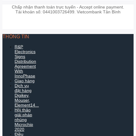
Chấp nhận thanh toán trực tuyến - Accept online payment.
Tài khoản số: 0441003726499. Vietcombank Tân Bình
THÔNG TIN
R&P
Electronics
Signs
Distribution
Agreement
With
InnoPhase
Giao hàng
Dịch vụ
đặt hàng
Digikey,
Mouser,
Element14...
Hội thảo
giải pháp
nhúng
Microchip
2020
Điều