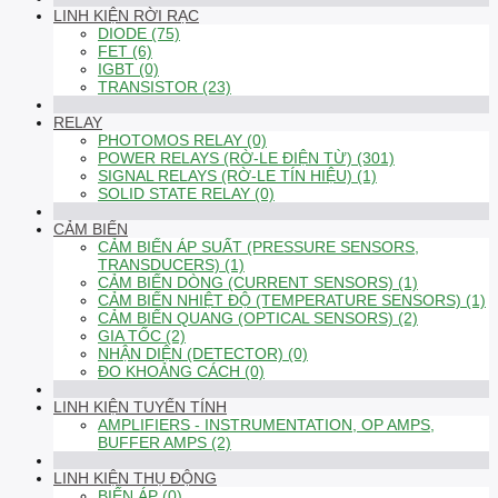
LINH KIỆN RỜI RẠC
DIODE (75)
FET (6)
IGBT (0)
TRANSISTOR (23)
RELAY
PHOTOMOS RELAY (0)
POWER RELAYS (RỜ-LE ĐIỆN TỪ) (301)
SIGNAL RELAYS (RỜ-LE TÍN HIỆU) (1)
SOLID STATE RELAY (0)
CẢM BIẾN
CẢM BIẾN ÁP SUẤT (PRESSURE SENSORS,
TRANSDUCERS) (1)
CẢM BIẾN DÒNG (CURRENT SENSORS) (1)
CẢM BIẾN NHIỆT ĐỘ (TEMPERATURE SENSORS) (1)
CẢM BIẾN QUANG (OPTICAL SENSORS) (2)
GIA TỐC (2)
NHẬN DIỆN (DETECTOR) (0)
ĐO KHOẢNG CÁCH (0)
LINH KIỆN TUYẾN TÍNH
AMPLIFIERS - INSTRUMENTATION, OP AMPS,
BUFFER AMPS (2)
LINH KIỆN THỤ ĐỘNG
BIẾN ÁP (0)