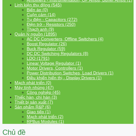
Amplifiers - Instrumentation, OP Amps, Buffer Amps (2)
Linh kiện thụ động (545)
Biến áp (0)
Cuộn cảm (14)
Tụ điện - Capacitors (272)
Điện trở - Resistors (250)
Thạch anh (9)
Quản lý nguồn (1895)
AC DC Converters, Offline Switchers (4)
Boost Regulator (26)
Buck Regulator (59)
DC DC Switching Regulators (8)
LDO (1791)
Linear Voltage Regulator (1)
Motor Drivers, Controllers (1)
Power Distribution Switches, Load Drivers (1)
Điều khiển hiển thị - Display Drivers (1)
Mạch phát triển (0)
Máy tính nhúng (47)
Công nghiệp (45)
Thiếc hàn, chì hàn (3)
Thiết bị sản xuất (7)
Sản phẩm R&P (6)
Giao tiếp (1)
Mạch phát triển (2)
RPBus Modules (1)
Chủ đề