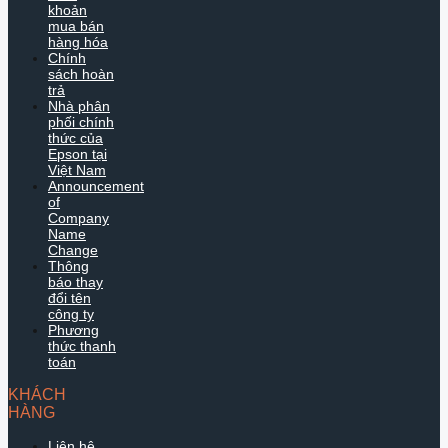
khoản
mua bán
hàng hóa
Chính
sách hoàn
trả
Nhà phân
phối chính
thức của
Epson tại
Việt Nam
Announcement
of
Company
Name
Change
Thông
báo thay
đổi tên
công ty
Phương
thức thanh
toán
KHÁCH
HÀNG
Liên hệ