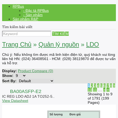
RPBus
- Đặc tả RPBus
- Sản phẩm
Sản phẩm R&P
Tìm kiếm bài viết
TÌM KIẾM
Trang Chủ
»
Quản lý nguồn
»
LDO
Chú ý: Nếu không tìm được mã linh kiện điện tử, quý khách vui lòng
liên hệ HN: (024) 36408561 - HCM: (028) 38119870 để được tư vấn
và hỗ trợ.
Display:
Product Compare (0)
Show:
Sort By:
1
2
3
4
5
6
7
8
9
10
11
....
>
>|
BA00ASFP-E2
Showing 1 to 9
IC REG LDO ADJ 1A TO252-5..
of 1791 (199
View Datasheet
Pages)
Số lượng
Đơn giá