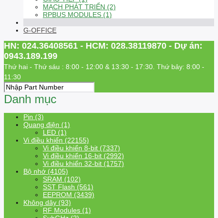
MẠCH PHÁT TRIỂN (2)
RPBUS MODULES (1)
G-OFFICE
HN: 024.36408561 - HCM: 028.38119870 - Dự án:
0943.189.199
Thứ hai - Thứ sáu : 8:00 - 12:00 & 13:30 - 17:30. Thứ bảy: 8:00 -
11:30
Danh mục
Pin (3)
Quang điện (1)
LED (1)
Vi điều khiển (22155)
Vi điều khiển 8-bit (7337)
Vi điều khiển 16-bit (2992)
Vi điều khiển 32-bit (1757)
Bộ nhớ (4105)
SRAM (102)
SST Flash (561)
EEPROM (3439)
Không dây (93)
RF Modules (1)