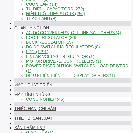
CUỘN CẢM (14)
TỤ ĐIỆN - CAPACITORS (272)
ĐIỆN TRỞ - RESISTORS (250)
THẠCH ANH (9)
QUẢN LÝ NGUỒN
AC DC CONVERTERS, OFFLINE SWITCHERS (4)
BOOST REGULATOR (26)
BUCK REGULATOR (59)
DC DC SWITCHING REGULATORS (8)
LDO (1791)
LINEAR VOLTAGE REGULATOR (1)
MOTOR DRIVERS, CONTROLLERS (1)
POWER DISTRIBUTION SWITCHES, LOAD DRIVERS
(1)
ĐIỀU KHIỂN HIỂN THỊ - DISPLAY DRIVERS (1)
MẠCH PHÁT TRIỂN
MÁY TÍNH NHÚNG
CÔNG NGHIỆP (45)
THIẾC HÀN, CHÌ HÀN
THIẾT BỊ SẢN XUẤT
SẢN PHẨM R&P
GIAO TIẾP (1)