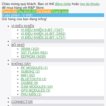
Chào mừng quý khách. Bạn có thể
đăng nhập
hoặc
tạo tài khoản
để mua hàng với R&P Store.
Trang chủ
Yêu thích (0)
Tài khoản
Thanh toán
0 sản phẩm - 0 VND
Giỏ hàng của bạn đang trống!
VI ĐIỀU KHIỂN
VI ĐIỀU KHIỂN 8-BIT (7337)
VI ĐIỀU KHIỂN 16-BIT (2992)
VI ĐIỀU KHIỂN 32-BIT (1757)
BỘ NHỚ
SRAM (102)
SST FLASH (561)
EEPROM (3439)
KHÔNG DÂY
RF MODULES (1)
SUBGHZ (2)
WIFI (62)
BLUETOOTH (2)
ZIGBEE (8)
GSM MODULES (10)
GPS MODULES (3)
PHỤ KIỆN (1)
CONNECTOR