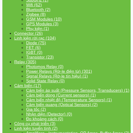
SubGHz (2)
Wifi (62)
Bluetooth (2)
Zigbee (8)
GSM Modules (10)
GPS Modules (3)
Phụ kiện (1)
Connector (26)
Linh kiện rời rạc (104)
Diode (75)
FET (6)
IGBT (0)
Transistor (23)
Relay (305)
Photomos Relay (0)
Power Relays (Rờ-le điện từ) (301)
Signal Relays (Rờ-le tín hiệu) (1)
Solid State Relay (0)
Cảm biến (17)
Cảm biến áp suất (Pressure Sensors, Transducers) (1)
Cảm biến dòng (Current sensors) (1)
Cảm biến nhiệt độ (Temperature Sensors) (1)
Cảm biến quang (Optical Sensors) (2)
Gia tốc (2)
Nhận diện (Detector) (0)
Đo khoảng cách (0)
Công cụ phát triển (3)
Linh kiện tuyến tính (2)