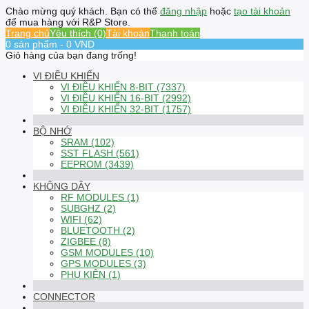
Chào mừng quý khách. Bạn có thể
đăng nhập
hoặc
tạo tài khoản
để mua hàng với R&P Store.
Trang chủ
Yêu thích (0)
Tài khoản
Thanh toán
0 sản phẩm - 0 VND
Giỏ hàng của bạn đang trống!
VI ĐIỀU KHIỂN
VI ĐIỀU KHIỂN 8-BIT (7337)
VI ĐIỀU KHIỂN 16-BIT (2992)
VI ĐIỀU KHIỂN 32-BIT (1757)
BỘ NHỚ
SRAM (102)
SST FLASH (561)
EEPROM (3439)
KHÔNG DÂY
RF MODULES (1)
SUBGHZ (2)
WIFI (62)
BLUETOOTH (2)
ZIGBEE (8)
GSM MODULES (10)
GPS MODULES (3)
PHỤ KIỆN (1)
CONNECTOR