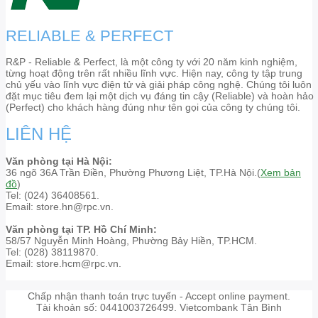
RELIABLE & PERFECT
R&P - Reliable & Perfect, là một công ty với 20 năm kinh nghiệm,
từng hoạt động trên rất nhiều lĩnh vực. Hiện nay, công ty tập trung
chủ yếu vào lĩnh vực điện tử và giải pháp công nghệ. Chúng tôi luôn
đặt mục tiêu đem lại một dịch vụ đáng tin cậy (Reliable) và hoàn hảo
(Perfect) cho khách hàng đúng như tên gọi của công ty chúng tôi.
LIÊN HỆ
Văn phòng tại Hà Nội:
36 ngõ 36A Trần Điền, Phường Phương Liệt, TP.Hà Nội.(
Xem bản
đồ
)
Tel: (024) 36408561.
Email: store.hn@rpc.vn.
Văn phòng tại TP. Hồ Chí Minh:
58/57 Nguyễn Minh Hoàng, Phường Bảy Hiền, TP.HCM.
Tel: (028) 38119870.
Email: store.hcm@rpc.vn.
Chấp nhận thanh toán trực tuyến - Accept online payment.
Tài khoản số: 0441003726499. Vietcombank Tân Bình