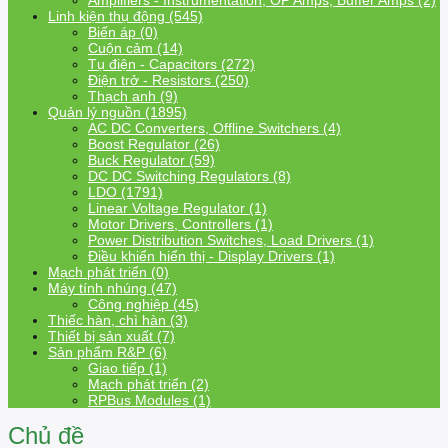
Amplifiers - Instrumentation, OP Amps, Buffer Amps (2)
Linh kiện thụ động (545)
Biến áp (0)
Cuộn cảm (14)
Tụ điện - Capacitors (272)
Điện trở - Resistors (250)
Thạch anh (9)
Quản lý nguồn (1895)
AC DC Converters, Offline Switchers (4)
Boost Regulator (26)
Buck Regulator (59)
DC DC Switching Regulators (8)
LDO (1791)
Linear Voltage Regulator (1)
Motor Drivers, Controllers (1)
Power Distribution Switches, Load Drivers (1)
Điều khiển hiển thị - Display Drivers (1)
Mạch phát triển (0)
Máy tính nhúng (47)
Công nghiệp (45)
Thiếc hàn, chì hàn (3)
Thiết bị sản xuất (7)
Sản phẩm R&P (6)
Giao tiếp (1)
Mạch phát triển (2)
RPBus Modules (1)
Chủ đề