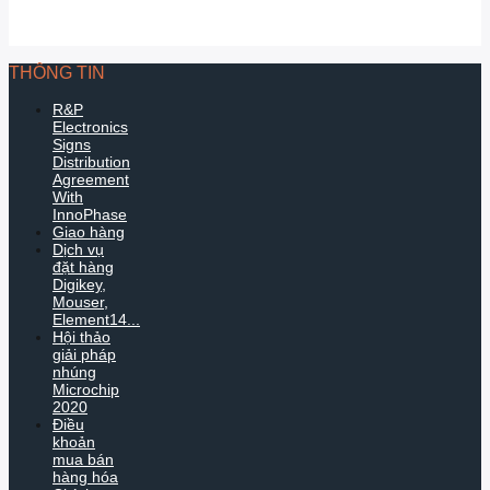
THÔNG TIN
R&P
Electronics
Signs
Distribution
Agreement
With
InnoPhase
Giao hàng
Dịch vụ
đặt hàng
Digikey,
Mouser,
Element14...
Hội thảo
giải pháp
nhúng
Microchip
2020
Điều
khoản
mua bán
hàng hóa