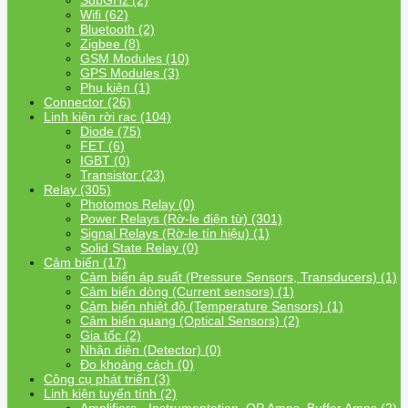
SubGHz (2)
Wifi (62)
Bluetooth (2)
Zigbee (8)
GSM Modules (10)
GPS Modules (3)
Phụ kiện (1)
Connector (26)
Linh kiện rời rạc (104)
Diode (75)
FET (6)
IGBT (0)
Transistor (23)
Relay (305)
Photomos Relay (0)
Power Relays (Rờ-le điện từ) (301)
Signal Relays (Rờ-le tín hiệu) (1)
Solid State Relay (0)
Cảm biến (17)
Cảm biến áp suất (Pressure Sensors, Transducers) (1)
Cảm biến dòng (Current sensors) (1)
Cảm biến nhiệt độ (Temperature Sensors) (1)
Cảm biến quang (Optical Sensors) (2)
Gia tốc (2)
Nhận diện (Detector) (0)
Đo khoảng cách (0)
Công cụ phát triển (3)
Linh kiện tuyến tính (2)