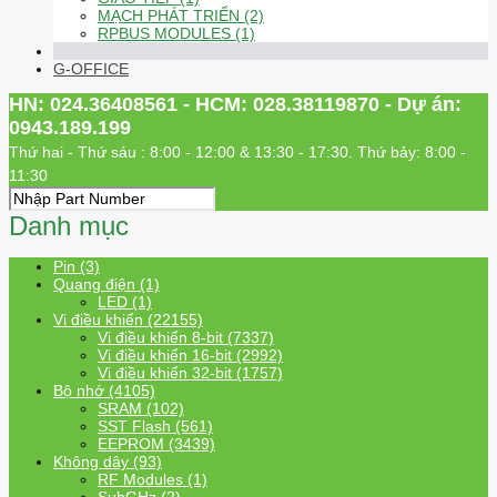
MẠCH PHÁT TRIỂN (2)
RPBUS MODULES (1)
G-OFFICE
HN: 024.36408561 - HCM: 028.38119870 - Dự án:
0943.189.199
Thứ hai - Thứ sáu : 8:00 - 12:00 & 13:30 - 17:30. Thứ bảy: 8:00 -
11:30
Danh mục
Pin (3)
Quang điện (1)
LED (1)
Vi điều khiển (22155)
Vi điều khiển 8-bit (7337)
Vi điều khiển 16-bit (2992)
Vi điều khiển 32-bit (1757)
Bộ nhớ (4105)
SRAM (102)
SST Flash (561)
EEPROM (3439)
Không dây (93)
RF Modules (1)