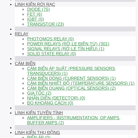
LINH KIỆN RỜI RẠC
DIODE (75)
FET (6)
IGBT (0)
TRANSISTOR (23)
RELAY
PHOTOMOS RELAY (0)
POWER RELAYS (RỜ-LE ĐIỆN TỪ) (301)
SIGNAL RELAYS (RỜ-LE TÍN HIỆU) (1)
SOLID STATE RELAY (0)
CẢM BIẾN
CẢM BIẾN ÁP SUẤT (PRESSURE SENSORS,
TRANSDUCERS) (1)
CẢM BIẾN DÒNG (CURRENT SENSORS) (1)
CẢM BIẾN NHIỆT ĐỘ (TEMPERATURE SENSORS) (1)
CẢM BIẾN QUANG (OPTICAL SENSORS) (2)
GIA TỐC (2)
NHẬN DIỆN (DETECTOR) (0)
ĐO KHOẢNG CÁCH (0)
LINH KIỆN TUYẾN TÍNH
AMPLIFIERS - INSTRUMENTATION, OP AMPS,
BUFFER AMPS (2)
LINH KIỆN THỤ ĐỘNG
BIẾN ÁP (0)