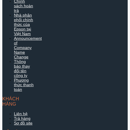
Chính
sách hoàn
trả
Nhà phân
phối chính
thức của
Epson tại
Việt Nam
Announcement
of
Company
Name
Change
Thông
báo thay
đổi tên
công ty
Phương
thức thanh
toán
KHÁCH
HÀNG
Liên hệ
Trả hàng
Sơ đồ site