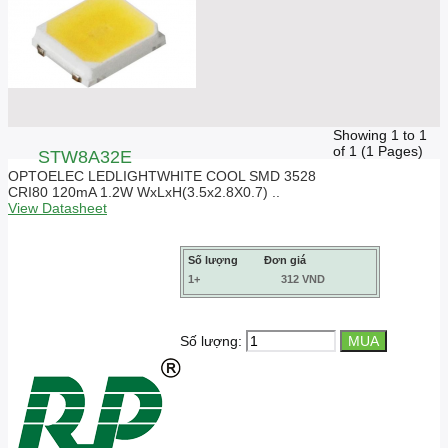
Showing 1 to 1
of 1 (1 Pages)
STW8A32E
OPTOELEC LEDLIGHTWHITE COOL SMD 3528
CRI80 120mA 1.2W WxLxH(3.5x2.8X0.7) ..
View Datasheet
Số lượng
Đơn giá
1+
312 VND
Số lượng: