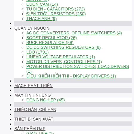
CUỘN CẢM (14)
TỤ ĐIỆN - CAPACITORS (272)
ĐIỆN TRỞ - RESISTORS (250)
THẠCH ANH (9)
QUẢN LÝ NGUỒN
AC DC CONVERTERS, OFFLINE SWITCHERS (4)
BOOST REGULATOR (26)
BUCK REGULATOR (59)
DC DC SWITCHING REGULATORS (8)
LDO (1791)
LINEAR VOLTAGE REGULATOR (1)
MOTOR DRIVERS, CONTROLLERS (1)
POWER DISTRIBUTION SWITCHES, LOAD DRIVERS
(1)
ĐIỀU KHIỂN HIỂN THỊ - DISPLAY DRIVERS (1)
MẠCH PHÁT TRIỂN
MÁY TÍNH NHÚNG
CÔNG NGHIỆP (45)
THIẾC HÀN, CHÌ HÀN
THIẾT BỊ SẢN XUẤT
SẢN PHẨM R&P
GIAO TIẾP (1)