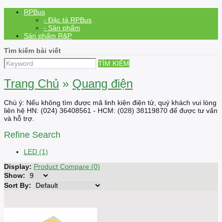
RPBus
- Đặc tả RPBus
- Sản phẩm
Sản phẩm R&P
Tìm kiếm bài viết
TÌM KIẾM
Trang Chủ
»
Quang điện
Chú ý: Nếu không tìm được mã linh kiện điện tử, quý khách vui lòng
liên hệ HN: (024) 36408561 - HCM: (028) 38119870 để được tư vấn
và hỗ trợ.
Refine Search
LED (1)
Display:
Product Compare (0)
Show:
Sort By: