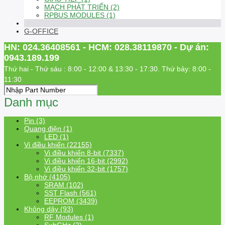
MẠCH PHÁT TRIỂN (2)
RPBUS MODULES (1)
G-OFFICE
HN: 024.36408561 - HCM: 028.38119870 - Dự án:
0943.189.199
Thứ hai - Thứ sáu : 8:00 - 12:00 & 13:30 - 17:30. Thứ bảy: 8:00 -
11:30
Danh mục
Pin (3)
Quang điện (1)
LED (1)
Vi điều khiển (22155)
Vi điều khiển 8-bit (7337)
Vi điều khiển 16-bit (2992)
Vi điều khiển 32-bit (1757)
Bộ nhớ (4105)
SRAM (102)
SST Flash (561)
EEPROM (3439)
Không dây (93)
RF Modules (1)