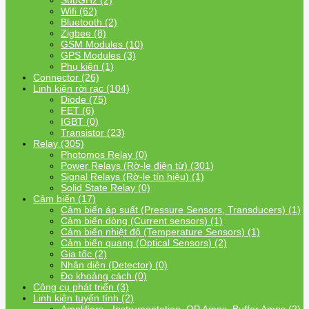
SubGHz (2)
Wifi (62)
Bluetooth (2)
Zigbee (8)
GSM Modules (10)
GPS Modules (3)
Phụ kiện (1)
Connector (26)
Linh kiện rời rạc (104)
Diode (75)
FET (6)
IGBT (0)
Transistor (23)
Relay (305)
Photomos Relay (0)
Power Relays (Rờ-le điện từ) (301)
Signal Relays (Rờ-le tín hiệu) (1)
Solid State Relay (0)
Cảm biến (17)
Cảm biến áp suất (Pressure Sensors, Transducers) (1)
Cảm biến dòng (Current sensors) (1)
Cảm biến nhiệt độ (Temperature Sensors) (1)
Cảm biến quang (Optical Sensors) (2)
Gia tốc (2)
Nhận diện (Detector) (0)
Đo khoảng cách (0)
Công cụ phát triển (3)
Linh kiện tuyến tính (2)