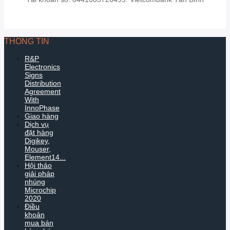
THÔNG TIN
R&P
Electronics
Signs
Distribution
Agreement
With
InnoPhase
Giao hàng
Dịch vụ
đặt hàng
Digikey,
Mouser,
Element14...
Hội thảo
giải pháp
nhúng
Microchip
2020
Điều
khoản
mua bán