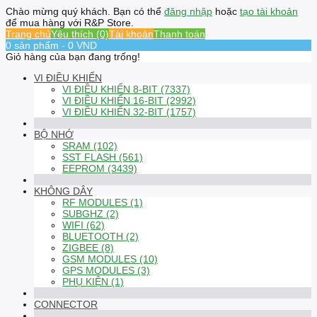
Chào mừng quý khách. Bạn có thể
đăng nhập
hoặc
tạo tài khoản
để mua hàng với R&P Store.
Trang chủ
Yêu thích (0)
Tài khoản
Thanh toán
0 sản phẩm - 0 VND
Giỏ hàng của bạn đang trống!
VI ĐIỀU KHIỂN
VI ĐIỀU KHIỂN 8-BIT (7337)
VI ĐIỀU KHIỂN 16-BIT (2992)
VI ĐIỀU KHIỂN 32-BIT (1757)
BỘ NHỚ
SRAM (102)
SST FLASH (561)
EEPROM (3439)
KHÔNG DÂY
RF MODULES (1)
SUBGHZ (2)
WIFI (62)
BLUETOOTH (2)
ZIGBEE (8)
GSM MODULES (10)
GPS MODULES (3)
PHỤ KIỆN (1)
CONNECTOR