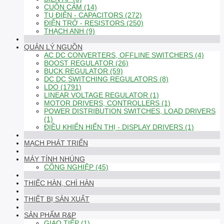
CUỘN CẢM (14)
TỤ ĐIỆN - CAPACITORS (272)
ĐIỆN TRỞ - RESISTORS (250)
THẠCH ANH (9)
QUẢN LÝ NGUỒN
AC DC CONVERTERS, OFFLINE SWITCHERS (4)
BOOST REGULATOR (26)
BUCK REGULATOR (59)
DC DC SWITCHING REGULATORS (8)
LDO (1791)
LINEAR VOLTAGE REGULATOR (1)
MOTOR DRIVERS, CONTROLLERS (1)
POWER DISTRIBUTION SWITCHES, LOAD DRIVERS
(1)
ĐIỀU KHIỂN HIỂN THỊ - DISPLAY DRIVERS (1)
MẠCH PHÁT TRIỂN
MÁY TÍNH NHÚNG
CÔNG NGHIỆP (45)
THIẾC HÀN, CHÌ HÀN
THIẾT BỊ SẢN XUẤT
SẢN PHẨM R&P
GIAO TIẾP (1)