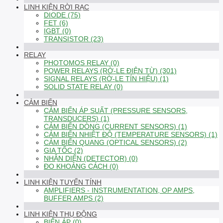
LINH KIỆN RỜI RẠC
DIODE (75)
FET (6)
IGBT (0)
TRANSISTOR (23)
RELAY
PHOTOMOS RELAY (0)
POWER RELAYS (RỜ-LE ĐIỆN TỪ) (301)
SIGNAL RELAYS (RỜ-LE TÍN HIỆU) (1)
SOLID STATE RELAY (0)
CẢM BIẾN
CẢM BIẾN ÁP SUẤT (PRESSURE SENSORS,
TRANSDUCERS) (1)
CẢM BIẾN DÒNG (CURRENT SENSORS) (1)
CẢM BIẾN NHIỆT ĐỘ (TEMPERATURE SENSORS) (1)
CẢM BIẾN QUANG (OPTICAL SENSORS) (2)
GIA TỐC (2)
NHẬN DIỆN (DETECTOR) (0)
ĐO KHOẢNG CÁCH (0)
LINH KIỆN TUYẾN TÍNH
AMPLIFIERS - INSTRUMENTATION, OP AMPS,
BUFFER AMPS (2)
LINH KIỆN THỤ ĐỘNG
BIẾN ÁP (0)