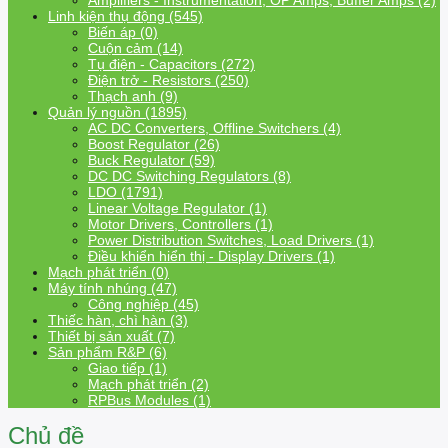
Amplifiers - Instrumentation, OP Amps, Buffer Amps (2)
Linh kiện thụ động (545)
Biến áp (0)
Cuộn cảm (14)
Tụ điện - Capacitors (272)
Điện trở - Resistors (250)
Thạch anh (9)
Quản lý nguồn (1895)
AC DC Converters, Offline Switchers (4)
Boost Regulator (26)
Buck Regulator (59)
DC DC Switching Regulators (8)
LDO (1791)
Linear Voltage Regulator (1)
Motor Drivers, Controllers (1)
Power Distribution Switches, Load Drivers (1)
Điều khiển hiển thị - Display Drivers (1)
Mạch phát triển (0)
Máy tính nhúng (47)
Công nghiệp (45)
Thiếc hàn, chì hàn (3)
Thiết bị sản xuất (7)
Sản phẩm R&P (6)
Giao tiếp (1)
Mạch phát triển (2)
RPBus Modules (1)
Chủ đề