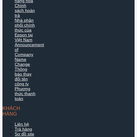
hàng hóa
Chính
sách hoàn
trả
Nhà phân
phối chính
thức của
Epson tại
Việt Nam
Announcement
of
Company
Name
Change
Thông
báo thay
đổi tên
công ty
Phương
thức thanh
toán
KHÁCH
HÀNG
Liên hệ
Trả hàng
Sơ đồ site