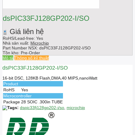
dsPIC33FJ128GP202-I/SO
Giá liên hệ
RoHS/Lead-free: Yes
Nhà sản xuất:
Microchip
Part Number NSX:
dsPIC33FJ128GP202-I/SO
Tồn kho:
Pre-Order
Mô tả
Thông số kỹ thuật
dsPIC33FJ128GP202-I/SO
16-bit DSC, 128KB Flash,DMA,40 MIPS,nanoWatt
Product
RoHS
Yes
Microcontroller
Package
28 SOIC .300in TUBE
Tags:
dspic33fj128gp202-i/so
,
microchip