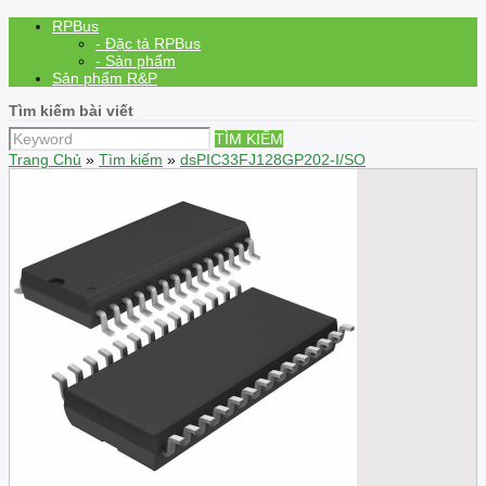
RPBus
- Đặc tả RPBus
- Sản phẩm
Sản phẩm R&P
Tìm kiếm bài viết
TÌM KIẾM
Trang Chủ
»
Tìm kiếm
»
dsPIC33FJ128GP202-I/SO