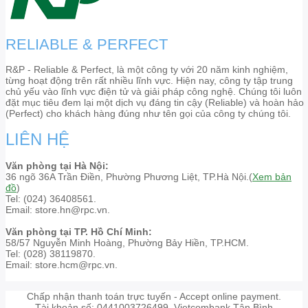
RELIABLE & PERFECT
R&P - Reliable & Perfect, là một công ty với 20 năm kinh nghiệm,
từng hoạt động trên rất nhiều lĩnh vực. Hiện nay, công ty tập trung
chủ yếu vào lĩnh vực điện tử và giải pháp công nghệ. Chúng tôi luôn
đặt mục tiêu đem lại một dịch vụ đáng tin cậy (Reliable) và hoàn hảo
(Perfect) cho khách hàng đúng như tên gọi của công ty chúng tôi.
LIÊN HỆ
Văn phòng tại Hà Nội:
36 ngõ 36A Trần Điền, Phường Phương Liệt, TP.Hà Nội.(
Xem bản
đồ
)
Tel: (024) 36408561.
Email: store.hn@rpc.vn.
Văn phòng tại TP. Hồ Chí Minh:
58/57 Nguyễn Minh Hoàng, Phường Bảy Hiền, TP.HCM.
Tel: (028) 38119870.
Email: store.hcm@rpc.vn.
Chấp nhận thanh toán trực tuyến - Accept online payment.
Tài khoản số: 0441003726499. Vietcombank Tân Bình