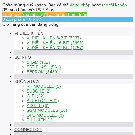
Chào mừng quý khách. Bạn có thể
đăng nhập
hoặc
tạo tài khoản
để mua hàng với R&P Store.
Trang chủ
Yêu thích (0)
Tài khoản
Thanh toán
0 sản phẩm - 0 VND
Giỏ hàng của bạn đang trống!
VI ĐIỀU KHIỂN
VI ĐIỀU KHIỂN 8-BIT (7337)
VI ĐIỀU KHIỂN 16-BIT (2992)
VI ĐIỀU KHIỂN 32-BIT (1757)
BỘ NHỚ
SRAM (102)
SST FLASH (561)
EEPROM (3439)
KHÔNG DÂY
RF MODULES (1)
SUBGHZ (2)
WIFI (62)
BLUETOOTH (2)
ZIGBEE (8)
GSM MODULES (10)
GPS MODULES (3)
PHỤ KIỆN (1)
CONNECTOR