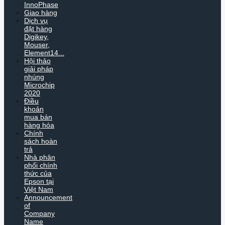
InnoPhase
Giao hàng
Dịch vụ
đặt hàng
Digikey,
Mouser,
Element14...
Hội thảo
giải pháp
nhúng
Microchip
2020
Điều
khoản
mua bán
hàng hóa
Chính
sách hoàn
trả
Nhà phân
phối chính
thức của
Epson tại
Việt Nam
Announcement
of
Company
Name