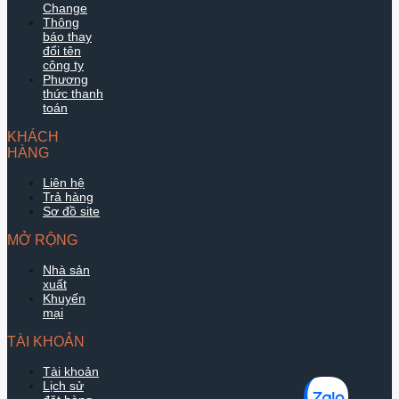
Change
Thông
báo thay
đổi tên
công ty
Phương
thức thanh
toán
KHÁCH
HÀNG
Liên hệ
Trả hàng
Sơ đồ site
MỞ RỘNG
Nhà sản
xuất
Khuyến
mại
TÀI KHOẢN
Tài khoản
Lịch sử