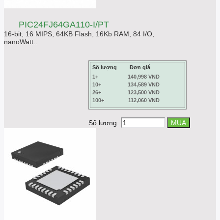
PIC24FJ64GA110-I/PT
16-bit, 16 MIPS, 64KB Flash, 16Kb RAM, 84 I/O,
nanoWatt..
Số lượng
Đơn giá
1+
140,998 VND
10+
134,589 VND
26+
123,500 VND
100+
112,060 VND
Số lượng: