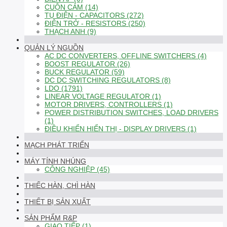
CUỘN CẢM (14)
TỤ ĐIỆN - CAPACITORS (272)
ĐIỆN TRỞ - RESISTORS (250)
THẠCH ANH (9)
QUẢN LÝ NGUỒN
AC DC CONVERTERS, OFFLINE SWITCHERS (4)
BOOST REGULATOR (26)
BUCK REGULATOR (59)
DC DC SWITCHING REGULATORS (8)
LDO (1791)
LINEAR VOLTAGE REGULATOR (1)
MOTOR DRIVERS, CONTROLLERS (1)
POWER DISTRIBUTION SWITCHES, LOAD DRIVERS
(1)
ĐIỀU KHIỂN HIỂN THỊ - DISPLAY DRIVERS (1)
MẠCH PHÁT TRIỂN
MÁY TÍNH NHÚNG
CÔNG NGHIỆP (45)
THIẾC HÀN, CHÌ HÀN
THIẾT BỊ SẢN XUẤT
SẢN PHẨM R&P
GIAO TIẾP (1)