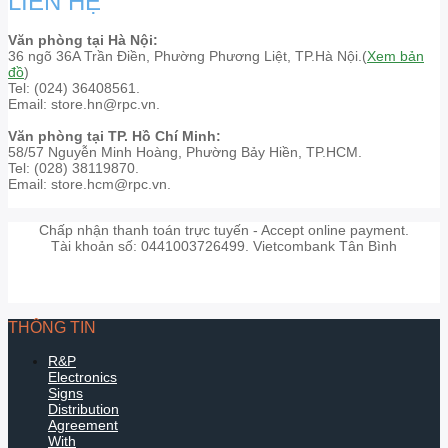
LIÊN HỆ
Văn phòng tại Hà Nội:
36 ngõ 36A Trần Điền, Phường Phương Liệt, TP.Hà Nội.(
Xem bản
đồ
)
Tel: (024) 36408561.
Email: store.hn@rpc.vn.
Văn phòng tại TP. Hồ Chí Minh:
58/57 Nguyễn Minh Hoàng, Phường Bảy Hiền, TP.HCM.
Tel: (028) 38119870.
Email: store.hcm@rpc.vn.
Chấp nhận thanh toán trực tuyến - Accept online payment.
Tài khoản số: 0441003726499. Vietcombank Tân Bình
THÔNG TIN
R&P
Electronics
Signs
Distribution
Agreement
With