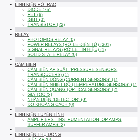
LINH KIỆN RỜI RẠC
DIODE (75)
FET (6)
IGBT (0)
TRANSISTOR (23)
RELAY
PHOTOMOS RELAY (0)
POWER RELAYS (RỜ-LE ĐIỆN TỪ) (301)
SIGNAL RELAYS (RỜ-LE TÍN HIỆU) (1)
SOLID STATE RELAY (0)
CẢM BIẾN
CẢM BIẾN ÁP SUẤT (PRESSURE SENSORS,
TRANSDUCERS) (1)
CẢM BIẾN DÒNG (CURRENT SENSORS) (1)
CẢM BIẾN NHIỆT ĐỘ (TEMPERATURE SENSORS) (1)
CẢM BIẾN QUANG (OPTICAL SENSORS) (2)
GIA TỐC (2)
NHẬN DIỆN (DETECTOR) (0)
ĐO KHOẢNG CÁCH (0)
LINH KIỆN TUYẾN TÍNH
AMPLIFIERS - INSTRUMENTATION, OP AMPS,
BUFFER AMPS (2)
LINH KIỆN THỤ ĐỘNG
BIẾN ÁP (0)