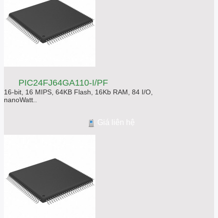
PIC24FJ64GA110-I/PF
16-bit, 16 MIPS, 64KB Flash, 16Kb RAM, 84 I/O,
nanoWatt..
Giá liên hệ