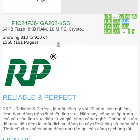
|<
<
....
97
98
99
100
101
102
PIC24FJ64GA202-I/SS
103
104
105
64KB Flash, 8KB RAM, 16 MIPS, Crypto..
106
107
....
>
>|
Showing 910 to 918 of
1355 (151 Pages)
Giá liên hệ
RELIABLE & PERFECT
R&P - Reliable & Perfect, là một công ty với 20 năm kinh nghiệm,
từng hoạt động trên rất nhiều lĩnh vực. Hiện nay, công ty tập trung
chủ yếu vào lĩnh vực điện tử và giải pháp công nghệ. Chúng tôi luôn
đặt mục tiêu đem lại một dịch vụ đáng tin cậy (Reliable) và hoàn hảo
(Perfect) cho khách hàng đúng như tên gọi của công ty chúng tôi.