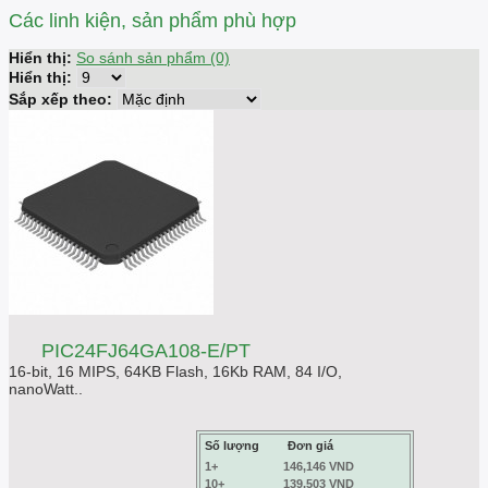
Các linh kiện, sản phẩm phù hợp
Hiển thị:
So sánh sản phẩm (0)
Hiển thị:
Sắp xếp theo:
PIC24FJ64GA108-E/PT
16-bit, 16 MIPS, 64KB Flash, 16Kb RAM, 84 I/O,
nanoWatt..
Số lượng
Đơn giá
1+
146,146 VND
10+
139,503 VND