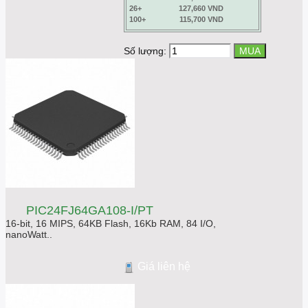
26+
127,660 VND
100+
115,700 VND
Số lượng:
PIC24FJ64GA108-I/PT
16-bit, 16 MIPS, 64KB Flash, 16Kb RAM, 84 I/O,
nanoWatt..
Giá liên hệ