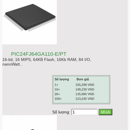
PIC24FJ64GA110-E/PT
16-bit, 16 MIPS, 64KB Flash, 16Kb RAM, 84 I/O,
nanoWatt..
Số lượng
Đơn giá
1+
155,298 VND
10+
148,239 VND
26+
135,980 VND
100+
123,240 VND
Số lượng: