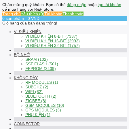
Chào mừng quý khách. Bạn có thể
đăng nhập
hoặc
tạo tài khoản
để mua hàng với R&P Store.
Trang chủ
Yêu thích (0)
Tài khoản
Thanh toán
0 sản phẩm - 0 VND
Giỏ hàng của bạn đang trống!
VI ĐIỀU KHIỂN
VI ĐIỀU KHIỂN 8-BIT (7337)
VI ĐIỀU KHIỂN 16-BIT (2992)
VI ĐIỀU KHIỂN 32-BIT (1757)
BỘ NHỚ
SRAM (102)
SST FLASH (561)
EEPROM (3439)
KHÔNG DÂY
RF MODULES (1)
SUBGHZ (2)
WIFI (62)
BLUETOOTH (2)
ZIGBEE (8)
GSM MODULES (10)
GPS MODULES (3)
PHỤ KIỆN (1)
CONNECTOR