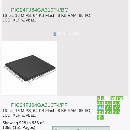
PIC24FJ64GA310T-I/BG
16-bit, 16 MIPS, 64 KB Flash, 8 KB RAM, 85 I/O,
LCD, XLP w/Vbat..
Giá liên hệ
|<
<
....
99
100
101
102
103
PIC24FJ64GA310T-I/PF
104
105
106
16-bit, 16 MIPS, 64 KB Flash, 8 KB RAM, 85 I/O,
107
108
109
....
LCD, XLP w/Vbat..
>
>|
Showing 928 to 936 of
1355 (151 Pages)