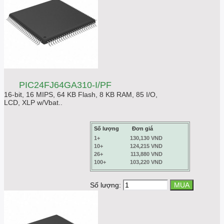
PIC24FJ64GA310-I/PF
16-bit, 16 MIPS, 64 KB Flash, 8 KB RAM, 85 I/O,
LCD, XLP w/Vbat..
Số lượng
Đơn giá
1+
130,130 VND
10+
124,215 VND
26+
113,880 VND
100+
103,220 VND
Số lượng: