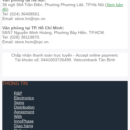
36 ngõ 36A Trần Điền, Phường Phương Liệt, TP.Hà Nội.(
Xem bản
đồ
)
Tel: (024) 36408561.
Email: store.hn@rpc.vn.
Văn phòng tại TP. Hồ Chí Minh:
58/57 Nguyễn Minh Hoàng, Phường Bảy Hiền, TP.HCM.
Tel: (028) 38119870.
Email: store.hcm@rpc.vn.
Chấp nhận thanh toán trực tuyến - Accept online payment.
Tài khoản số: 0441003726499. Vietcombank Tân Bình
THÔNG TIN
R&P
Electronics
Signs
Distribution
Agreement
With
InnoPhase
Giao hàng