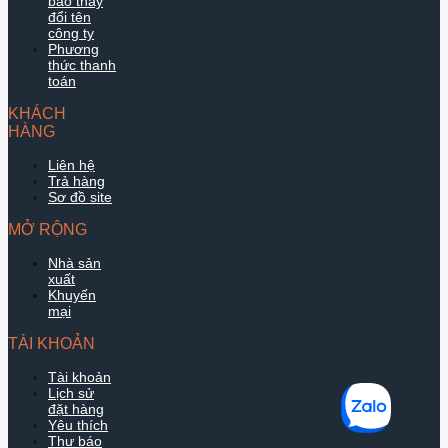
báo thay
đổi tên
công ty
Phương
thức thanh
toán
KHÁCH
HÀNG
Liên hệ
Trả hàng
Sơ đồ site
MỞ RỘNG
Nhà sản
xuất
Khuyến
mại
TÀI KHOẢN
Tài khoản
Lịch sử
đặt hàng
Yêu thích
Thư báo