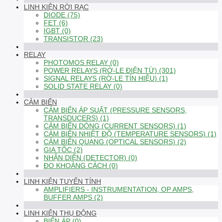
LINH KIỆN RỜI RẠC
DIODE (75)
FET (6)
IGBT (0)
TRANSISTOR (23)
RELAY
PHOTOMOS RELAY (0)
POWER RELAYS (RỜ-LE ĐIỆN TỪ) (301)
SIGNAL RELAYS (RỜ-LE TÍN HIỆU) (1)
SOLID STATE RELAY (0)
CẢM BIẾN
CẢM BIẾN ÁP SUẤT (PRESSURE SENSORS,
TRANSDUCERS) (1)
CẢM BIẾN DÒNG (CURRENT SENSORS) (1)
CẢM BIẾN NHIỆT ĐỘ (TEMPERATURE SENSORS) (1)
CẢM BIẾN QUANG (OPTICAL SENSORS) (2)
GIA TỐC (2)
NHẬN DIỆN (DETECTOR) (0)
ĐO KHOẢNG CÁCH (0)
LINH KIỆN TUYẾN TÍNH
AMPLIFIERS - INSTRUMENTATION, OP AMPS,
BUFFER AMPS (2)
LINH KIỆN THỤ ĐỘNG
BIẾN ÁP (0)