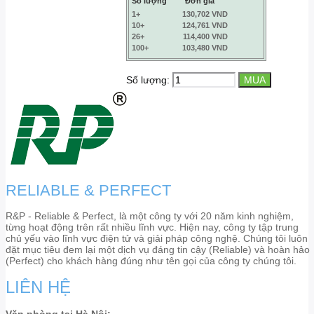
Số lượng
Đơn giá
1+
130,702 VND
10+
124,761 VND
26+
114,400 VND
100+
103,480 VND
Số lượng:
RELIABLE & PERFECT
R&P - Reliable & Perfect, là một công ty với 20 năm kinh nghiệm,
từng hoạt động trên rất nhiều lĩnh vực. Hiện nay, công ty tập trung
chủ yếu vào lĩnh vực điện tử và giải pháp công nghệ. Chúng tôi luôn
đặt mục tiêu đem lại một dịch vụ đáng tin cậy (Reliable) và hoàn hảo
(Perfect) cho khách hàng đúng như tên gọi của công ty chúng tôi.
LIÊN HỆ
Văn phòng tại Hà Nội: