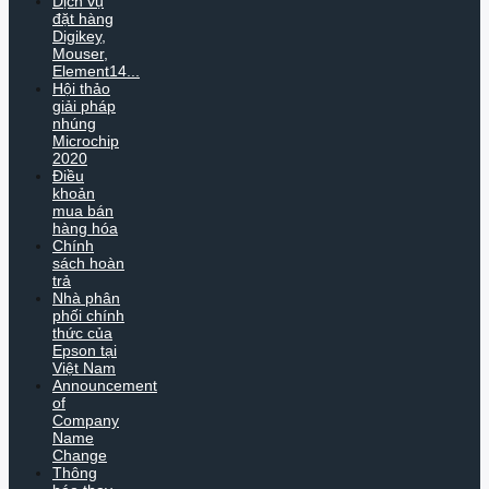
Dịch vụ
đặt hàng
Digikey,
Mouser,
Element14...
Hội thảo
giải pháp
nhúng
Microchip
2020
Điều
khoản
mua bán
hàng hóa
Chính
sách hoàn
trả
Nhà phân
phối chính
thức của
Epson tại
Việt Nam
Announcement
of
Company
Name
Change
Thông