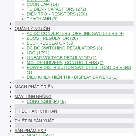
CUỘN CẢM (14)
TỤ ĐIỆN - CAPACITORS (272)
ĐIỆN TRỞ - RESISTORS (250)
THẠCH ANH (9)
QUẢN LÝ NGUỒN
AC DC CONVERTERS, OFFLINE SWITCHERS (4)
BOOST REGULATOR (26)
BUCK REGULATOR (59)
DC DC SWITCHING REGULATORS (8)
LDO (1791)
LINEAR VOLTAGE REGULATOR (1)
MOTOR DRIVERS, CONTROLLERS (1)
POWER DISTRIBUTION SWITCHES, LOAD DRIVERS
(1)
ĐIỀU KHIỂN HIỂN THỊ - DISPLAY DRIVERS (1)
MẠCH PHÁT TRIỂN
MÁY TÍNH NHÚNG
CÔNG NGHIỆP (45)
THIẾC HÀN, CHÌ HÀN
THIẾT BỊ SẢN XUẤT
SẢN PHẨM R&P
GIAO TIẾP (1)