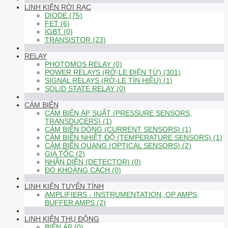
LINH KIỆN RỜI RẠC
DIODE (75)
FET (6)
IGBT (0)
TRANSISTOR (23)
RELAY
PHOTOMOS RELAY (0)
POWER RELAYS (RỜ-LE ĐIỆN TỪ) (301)
SIGNAL RELAYS (RỜ-LE TÍN HIỆU) (1)
SOLID STATE RELAY (0)
CẢM BIẾN
CẢM BIẾN ÁP SUẤT (PRESSURE SENSORS,
TRANSDUCERS) (1)
CẢM BIẾN DÒNG (CURRENT SENSORS) (1)
CẢM BIẾN NHIỆT ĐỘ (TEMPERATURE SENSORS) (1)
CẢM BIẾN QUANG (OPTICAL SENSORS) (2)
GIA TỐC (2)
NHẬN DIỆN (DETECTOR) (0)
ĐO KHOẢNG CÁCH (0)
LINH KIỆN TUYẾN TÍNH
AMPLIFIERS - INSTRUMENTATION, OP AMPS,
BUFFER AMPS (2)
LINH KIỆN THỤ ĐỘNG
BIẾN ÁP (0)