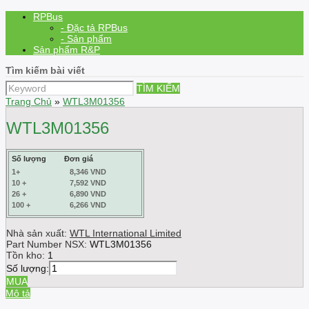
RPBus
- Đặc tả RPBus
- Sản phẩm
Sản phẩm R&P
Tìm kiếm bài viết
TÌM KIẾM
Trang Chủ
»
WTL3M01356
WTL3M01356
Số lượng
Đơn giá
1+
8,346 VND
10 +
7,592 VND
26 +
6,890 VND
100 +
6,266 VND
Nhà sản xuất:
WTL International Limited
Part Number NSX:
WTL3M01356
Tồn kho:
1
Số lượng:
MUA
Mô tả