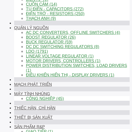
CUỘN CẢM (14)
TỤ ĐIỆN - CAPACITORS (272)
ĐIỆN TRỞ - RESISTORS (250)
THẠCH ANH (9)
QUẢN LÝ NGUỒN
AC DC CONVERTERS, OFFLINE SWITCHERS (4)
BOOST REGULATOR (26)
BUCK REGULATOR (59)
DC DC SWITCHING REGULATORS (8)
LDO (1791)
LINEAR VOLTAGE REGULATOR (1)
MOTOR DRIVERS, CONTROLLERS (1)
POWER DISTRIBUTION SWITCHES, LOAD DRIVERS
(1)
ĐIỀU KHIỂN HIỂN THỊ - DISPLAY DRIVERS (1)
MẠCH PHÁT TRIỂN
MÁY TÍNH NHÚNG
CÔNG NGHIỆP (45)
THIẾC HÀN, CHÌ HÀN
THIẾT BỊ SẢN XUẤT
SẢN PHẨM R&P
GIAO TIẾP (1)