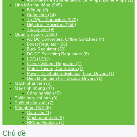
Amplifiers - Instrumentation, OP Amps, Buffer Amps (2)
Linh kiện thụ động (545)
Biến áp (0)
Cuộn cảm (14)
Tụ điện - Capacitors (272)
Điện trở - Resistors (250)
Thạch anh (9)
Quản lý nguồn (1895)
AC DC Converters, Offline Switchers (4)
Boost Regulator (26)
Buck Regulator (59)
DC DC Switching Regulators (8)
LDO (1791)
Linear Voltage Regulator (1)
Motor Drivers, Controllers (1)
Power Distribution Switches, Load Drivers (1)
Điều khiển hiển thị - Display Drivers (1)
Mạch phát triển (0)
Máy tính nhúng (47)
Công nghiệp (45)
Thiếc hàn, chì hàn (3)
Thiết bị sản xuất (7)
Sản phẩm R&P (6)
Giao tiếp (1)
Mạch phát triển (2)
RPBus Modules (1)
Chủ đề