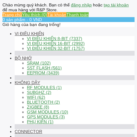
Chào mừng quý khách. Bạn có thể
đăng nhập
hoặc
tạo tài khoản
để mua hàng với R&P Store.
Trang chủ
Yêu thích (0)
Tài khoản
Thanh toán
0 sản phẩm - 0 VND
Giỏ hàng của bạn đang trống!
VI ĐIỀU KHIỂN
VI ĐIỀU KHIỂN 8-BIT (7337)
VI ĐIỀU KHIỂN 16-BIT (2992)
VI ĐIỀU KHIỂN 32-BIT (1757)
BỘ NHỚ
SRAM (102)
SST FLASH (561)
EEPROM (3439)
KHÔNG DÂY
RF MODULES (1)
SUBGHZ (2)
WIFI (62)
BLUETOOTH (2)
ZIGBEE (8)
GSM MODULES (10)
GPS MODULES (3)
PHỤ KIỆN (1)
CONNECTOR