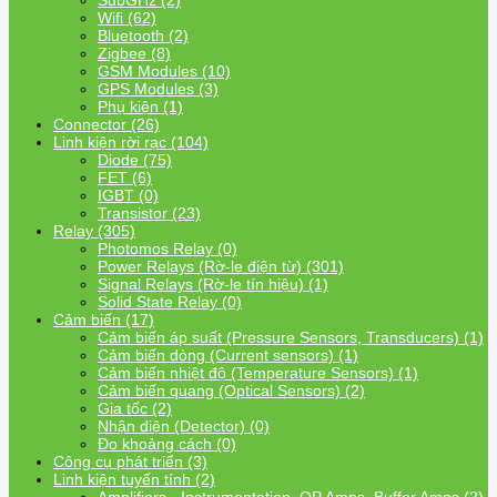
SubGHz (2)
Wifi (62)
Bluetooth (2)
Zigbee (8)
GSM Modules (10)
GPS Modules (3)
Phụ kiện (1)
Connector (26)
Linh kiện rời rạc (104)
Diode (75)
FET (6)
IGBT (0)
Transistor (23)
Relay (305)
Photomos Relay (0)
Power Relays (Rờ-le điện từ) (301)
Signal Relays (Rờ-le tín hiệu) (1)
Solid State Relay (0)
Cảm biến (17)
Cảm biến áp suất (Pressure Sensors, Transducers) (1)
Cảm biến dòng (Current sensors) (1)
Cảm biến nhiệt độ (Temperature Sensors) (1)
Cảm biến quang (Optical Sensors) (2)
Gia tốc (2)
Nhận diện (Detector) (0)
Đo khoảng cách (0)
Công cụ phát triển (3)
Linh kiện tuyến tính (2)