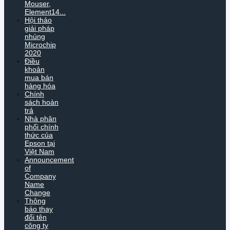
Mouser,
Element14...
Hội thảo
giải pháp
nhúng
Microchip
2020
Điều
khoản
mua bán
hàng hóa
Chính
sách hoàn
trả
Nhà phân
phối chính
thức của
Epson tại
Việt Nam
Announcement
of
Company
Name
Change
Thông
báo thay
đổi tên
công ty