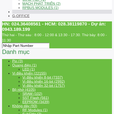
MẠCH PHÁT TRIỂN (2)
RPBUS MODULES (1)
G-OFFICE
HN: 024.36408561 - HCM: 028.38119870 - Dự án:
0943.189.199
Thứ hai - Thứ sáu : 8:00 - 12:00 & 13:30 - 17:30. Thứ bảy: 8:00 -
11:30
Danh mục
Pin (3)
Quang điện (1)
LED (1)
Vi điều khiển (22155)
Vi điều khiển 8-bit (7337)
Vi điều khiển 16-bit (2992)
Vi điều khiển 32-bit (1757)
Bộ nhớ (4105)
SRAM (102)
SST Flash (561)
EEPROM (3439)
Không dây (93)
RF Modules (1)