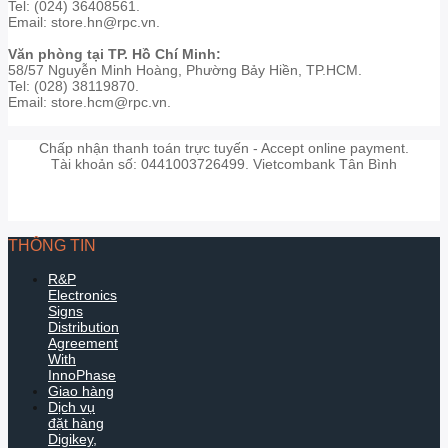
Tel: (024) 36408561.
Email: store.hn@rpc.vn.
Văn phòng tại TP. Hồ Chí Minh:
58/57 Nguyễn Minh Hoàng, Phường Bảy Hiền, TP.HCM.
Tel: (028) 38119870.
Email: store.hcm@rpc.vn.
Chấp nhận thanh toán trực tuyến - Accept online payment.
Tài khoản số: 0441003726499. Vietcombank Tân Bình
THÔNG TIN
R&P
Electronics
Signs
Distribution
Agreement
With
InnoPhase
Giao hàng
Dịch vụ
đặt hàng
Digikey,