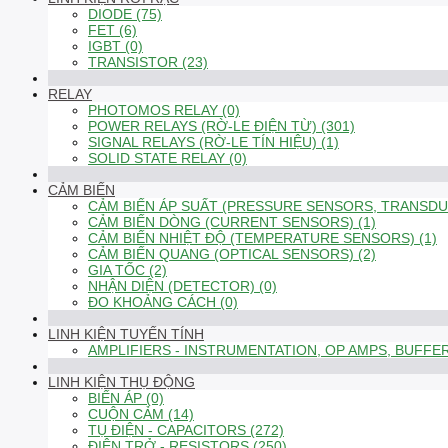
DIODE (75)
FET (6)
IGBT (0)
TRANSISTOR (23)
RELAY
PHOTOMOS RELAY (0)
POWER RELAYS (RỜ-LE ĐIỆN TỪ) (301)
SIGNAL RELAYS (RỜ-LE TÍN HIỆU) (1)
SOLID STATE RELAY (0)
CẢM BIẾN
CẢM BIẾN ÁP SUẤT (PRESSURE SENSORS, TRANSDUC
CẢM BIẾN DÒNG (CURRENT SENSORS) (1)
CẢM BIẾN NHIỆT ĐỘ (TEMPERATURE SENSORS) (1)
CẢM BIẾN QUANG (OPTICAL SENSORS) (2)
GIA TỐC (2)
NHẬN DIỆN (DETECTOR) (0)
ĐO KHOẢNG CÁCH (0)
LINH KIỆN TUYẾN TÍNH
AMPLIFIERS - INSTRUMENTATION, OP AMPS, BUFFER
LINH KIỆN THỤ ĐỘNG
BIẾN ÁP (0)
CUỘN CẢM (14)
TỤ ĐIỆN - CAPACITORS (272)
ĐIỆN TRỞ - RESISTORS (250)