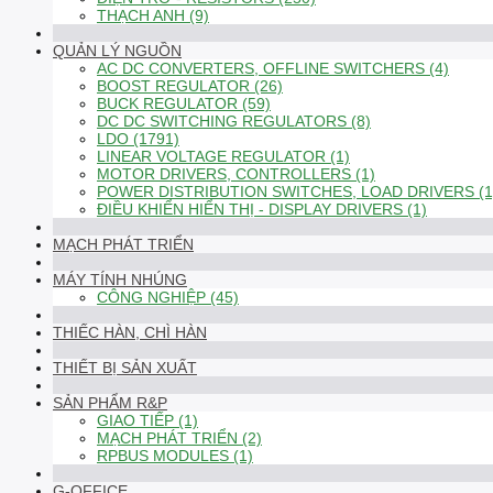
THẠCH ANH (9)
QUẢN LÝ NGUỒN
AC DC CONVERTERS, OFFLINE SWITCHERS (4)
BOOST REGULATOR (26)
BUCK REGULATOR (59)
DC DC SWITCHING REGULATORS (8)
LDO (1791)
LINEAR VOLTAGE REGULATOR (1)
MOTOR DRIVERS, CONTROLLERS (1)
POWER DISTRIBUTION SWITCHES, LOAD DRIVERS (1
ĐIỀU KHIỂN HIỂN THỊ - DISPLAY DRIVERS (1)
MẠCH PHÁT TRIỂN
MÁY TÍNH NHÚNG
CÔNG NGHIỆP (45)
THIẾC HÀN, CHÌ HÀN
THIẾT BỊ SẢN XUẤT
SẢN PHẨM R&P
GIAO TIẾP (1)
MẠCH PHÁT TRIỂN (2)
RPBUS MODULES (1)
G-OFFICE