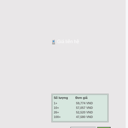
Giá liên hệ
Số lượng
Đơn giá
1+
59,774 VND
10+
57,057 VND
26+
52,520 VND
100+
47,580 VND