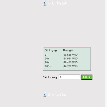
Giá liên hệ
Số lượng
Đơn giá
1+
56,628 VND
10+
54,054 VND
26+
49,400 VND
100+
44,720 VND
Số lượng:
Giá liên hệ