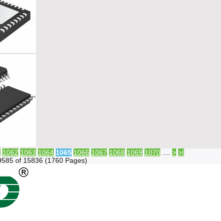
1
1062
1063
1064
1065
1066
1067
1068
1069
1070
....
>
>|
9585 of 15836 (1760 Pages)