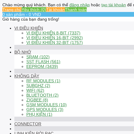
Chào mừng quý khách. Bạn có thể
đăng nhập
hoặc
tạo tài khoản
để 
Trang chủ
Yêu thích (0)
Tài khoản
Thanh toán
0 sản phẩm - 0 VND
Giỏ hàng của bạn đang trống!
VI ĐIỀU KHIỂN
VI ĐIỀU KHIỂN 8-BIT (7337)
VI ĐIỀU KHIỂN 16-BIT (2992)
VI ĐIỀU KHIỂN 32-BIT (1757)
BỘ NHỚ
SRAM (102)
SST FLASH (561)
EEPROM (3439)
KHÔNG DÂY
RF MODULES (1)
SUBGHZ (2)
WIFI (62)
BLUETOOTH (2)
ZIGBEE (8)
GSM MODULES (10)
GPS MODULES (3)
PHỤ KIỆN (1)
CONNECTOR
LINH KIỆN RỜI RẠC