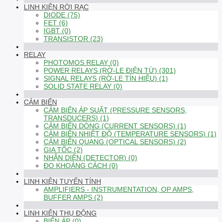
LINH KIỆN RỜI RẠC
DIODE (75)
FET (6)
IGBT (0)
TRANSISTOR (23)
RELAY
PHOTOMOS RELAY (0)
POWER RELAYS (RỜ-LE ĐIỆN TỪ) (301)
SIGNAL RELAYS (RỜ-LE TÍN HIỆU) (1)
SOLID STATE RELAY (0)
CẢM BIẾN
CẢM BIẾN ÁP SUẤT (PRESSURE SENSORS,
TRANSDUCERS) (1)
CẢM BIẾN DÒNG (CURRENT SENSORS) (1)
CẢM BIẾN NHIỆT ĐỘ (TEMPERATURE SENSORS) (1)
CẢM BIẾN QUANG (OPTICAL SENSORS) (2)
GIA TỐC (2)
NHẬN DIỆN (DETECTOR) (0)
ĐO KHOẢNG CÁCH (0)
LINH KIỆN TUYẾN TÍNH
AMPLIFIERS - INSTRUMENTATION, OP AMPS,
BUFFER AMPS (2)
LINH KIỆN THỤ ĐỘNG
BIẾN ÁP (0)