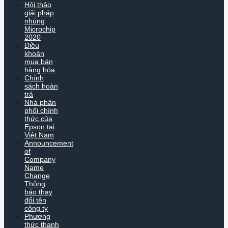
Hội thảo
giải pháp
nhúng
Microchip
2020
Điều
khoản
mua bán
hàng hóa
Chính
sách hoàn
trả
Nhà phân
phối chính
thức của
Epson tại
Việt Nam
Announcement
of
Company
Name
Change
Thông
báo thay
đổi tên
công ty
Phương
thức thanh