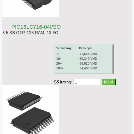
PIC16LC716-04I/SO
3.5 KB OTP, 128 RAM, 13 I/O..
Số lượng
Đơn giá
1+
72,644 VND
10+
69,342 VND
26+
66,820 VND
100+
64,480 VND
Số lượng: