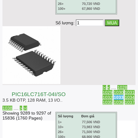
26+
70,720 VND
100+
67,860 VND
Số lượng:
|<
<
....
1028
1029
1030
1031
PIC16LC716T-04I/SO
1032
1033
1034
3.5 KB OTP, 128 RAM, 13 I/O..
1035
1036
1037
1038
....
>
>|
Showing 9289 to 9297 of
Số lượng
Đơn giá
15836 (1760 Pages)
1+
77,506 VND
10+
73,983 VND
26+
71,500 VND
100+
68,900 VND