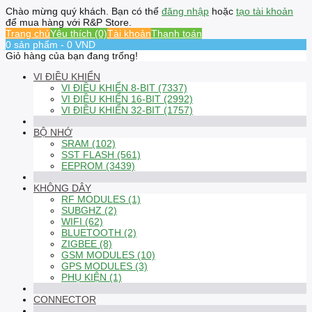
Chào mừng quý khách. Bạn có thể
đăng nhập
hoặc
tạo tài khoản
để mua hàng với R&P Store.
Trang chủ
Yêu thích (0)
Tài khoản
Thanh toán
0 sản phẩm - 0 VND
Giỏ hàng của bạn đang trống!
VI ĐIỀU KHIỂN
VI ĐIỀU KHIỂN 8-BIT (7337)
VI ĐIỀU KHIỂN 16-BIT (2992)
VI ĐIỀU KHIỂN 32-BIT (1757)
BỘ NHỚ
SRAM (102)
SST FLASH (561)
EEPROM (3439)
KHÔNG DÂY
RF MODULES (1)
SUBGHZ (2)
WIFI (62)
BLUETOOTH (2)
ZIGBEE (8)
GSM MODULES (10)
GPS MODULES (3)
PHỤ KIỆN (1)
CONNECTOR