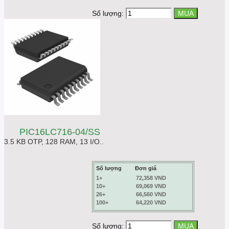
Số lượng:
PIC16LC716-04/SS
3.5 KB OTP, 128 RAM, 13 I/O..
Số lượng
Đơn giá
1+
72,358 VND
10+
69,069 VND
26+
66,560 VND
100+
64,220 VND
Số lượng: