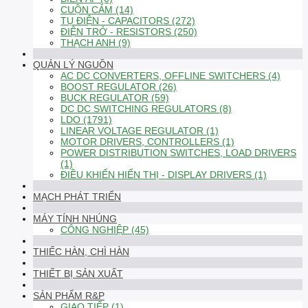
CUỘN CẢM (14)
TỤ ĐIỆN - CAPACITORS (272)
ĐIỆN TRỞ - RESISTORS (250)
THẠCH ANH (9)
QUẢN LÝ NGUỒN
AC DC CONVERTERS, OFFLINE SWITCHERS (4)
BOOST REGULATOR (26)
BUCK REGULATOR (59)
DC DC SWITCHING REGULATORS (8)
LDO (1791)
LINEAR VOLTAGE REGULATOR (1)
MOTOR DRIVERS, CONTROLLERS (1)
POWER DISTRIBUTION SWITCHES, LOAD DRIVERS
(1)
ĐIỀU KHIỂN HIỂN THỊ - DISPLAY DRIVERS (1)
MẠCH PHÁT TRIỂN
MÁY TÍNH NHÚNG
CÔNG NGHIỆP (45)
THIẾC HÀN, CHÌ HÀN
THIẾT BỊ SẢN XUẤT
SẢN PHẨM R&P
GIAO TIẾP (1)