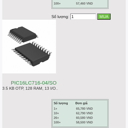
100+
57,460 VND
Số lượng:
PIC16LC716-04/SO
3.5 KB OTP, 128 RAM, 13 I/O..
Số lượng
Đơn giá
1+
65,780 VND
10+
62,790 VND
26+
60,580 VND
100+
58,500 VND