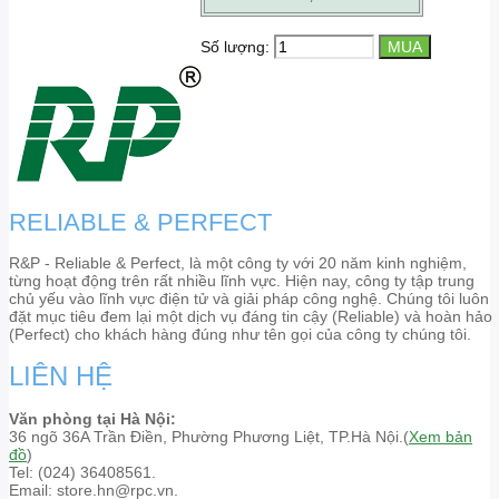
Số lượng:
RELIABLE & PERFECT
R&P - Reliable & Perfect, là một công ty với 20 năm kinh nghiệm,
từng hoạt động trên rất nhiều lĩnh vực. Hiện nay, công ty tập trung
chủ yếu vào lĩnh vực điện tử và giải pháp công nghệ. Chúng tôi luôn
đặt mục tiêu đem lại một dịch vụ đáng tin cậy (Reliable) và hoàn hảo
(Perfect) cho khách hàng đúng như tên gọi của công ty chúng tôi.
LIÊN HỆ
Văn phòng tại Hà Nội:
36 ngõ 36A Trần Điền, Phường Phương Liệt, TP.Hà Nội.(
Xem bản
đồ
)
Tel: (024) 36408561.
Email: store.hn@rpc.vn.