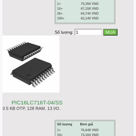
1+
70,356 VND
10+
67,158 VND
26+
64,740 VND
100+
62,140 VND
Số lượng:
PIC16LC716T-04/SS
3.5 KB OTP, 128 RAM, 13 I/O..
Số lượng
Đơn giá
1+
76,648 VND
10+
73,164 VND