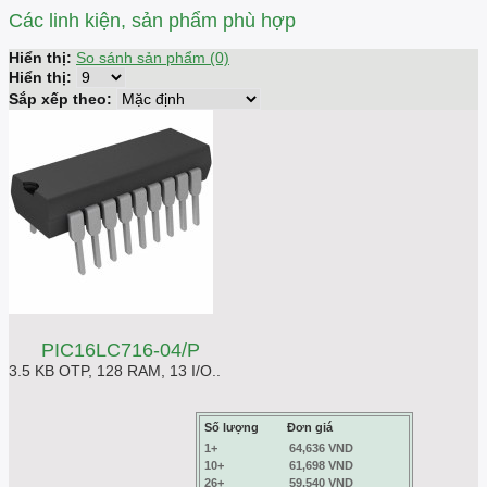
Các linh kiện, sản phẩm phù hợp
Hiển thị:
So sánh sản phẩm (0)
Hiển thị:
Sắp xếp theo:
PIC16LC716-04/P
3.5 KB OTP, 128 RAM, 13 I/O..
Số lượng
Đơn giá
1+
64,636 VND
10+
61,698 VND
26+
59,540 VND