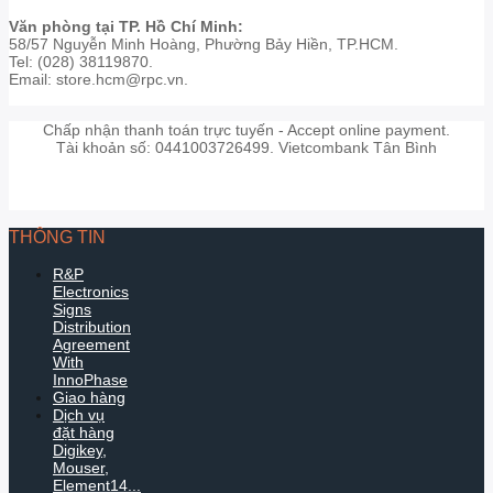
Văn phòng tại TP. Hồ Chí Minh:
58/57 Nguyễn Minh Hoàng, Phường Bảy Hiền, TP.HCM.
Tel: (028) 38119870.
Email: store.hcm@rpc.vn.
Chấp nhận thanh toán trực tuyến - Accept online payment.
Tài khoản số: 0441003726499. Vietcombank Tân Bình
THÔNG TIN
R&P
Electronics
Signs
Distribution
Agreement
With
InnoPhase
Giao hàng
Dịch vụ
đặt hàng
Digikey,
Mouser,
Element14...