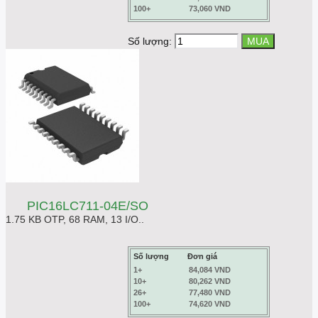
100+
73,060 VND
Số lượng:
PIC16LC711-04E/SO
1.75 KB OTP, 68 RAM, 13 I/O..
Số lượng
Đơn giá
1+
84,084 VND
10+
80,262 VND
26+
77,480 VND
100+
74,620 VND