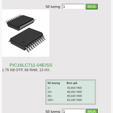
Số lượng:
PIC16LC711-04E/SS
1.75 KB OTP, 68 RAM, 13 I/O..
Số lượng
Đơn giá
1+
92,664 VND
10+
88,452 VND
26+
85,540 VND
100+
82,160 VND
Số lượng: