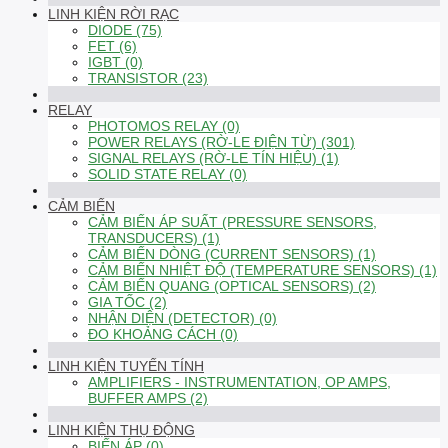
LINH KIỆN RỜI RẠC
DIODE (75)
FET (6)
IGBT (0)
TRANSISTOR (23)
RELAY
PHOTOMOS RELAY (0)
POWER RELAYS (RỜ-LE ĐIỆN TỪ) (301)
SIGNAL RELAYS (RỜ-LE TÍN HIỆU) (1)
SOLID STATE RELAY (0)
CẢM BIẾN
CẢM BIẾN ÁP SUẤT (PRESSURE SENSORS,
TRANSDUCERS) (1)
CẢM BIẾN DÒNG (CURRENT SENSORS) (1)
CẢM BIẾN NHIỆT ĐỘ (TEMPERATURE SENSORS) (1)
CẢM BIẾN QUANG (OPTICAL SENSORS) (2)
GIA TỐC (2)
NHẬN DIỆN (DETECTOR) (0)
ĐO KHOẢNG CÁCH (0)
LINH KIỆN TUYẾN TÍNH
AMPLIFIERS - INSTRUMENTATION, OP AMPS,
BUFFER AMPS (2)
LINH KIỆN THỤ ĐỘNG
BIẾN ÁP (0)