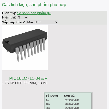
Các linh kiện, sản phẩm phù hợp
Hiển thị:
So sánh sản phẩm (0)
Hiển thị:
Sắp xếp theo:
PIC16LC711-04E/P
1.75 KB OTP, 68 RAM, 13 I/O..
Số lượng
Đơn giá
1+
82,368 VND
10+
78,624 VND
26+
75,920 VND