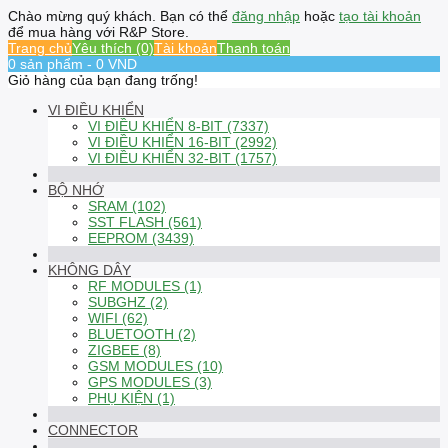
Chào mừng quý khách. Bạn có thể
đăng nhập
hoặc
tạo tài khoản
để mua hàng với R&P Store.
Trang chủ
Yêu thích (0)
Tài khoản
Thanh toán
0 sản phẩm - 0 VND
Giỏ hàng của bạn đang trống!
VI ĐIỀU KHIỂN
VI ĐIỀU KHIỂN 8-BIT (7337)
VI ĐIỀU KHIỂN 16-BIT (2992)
VI ĐIỀU KHIỂN 32-BIT (1757)
BỘ NHỚ
SRAM (102)
SST FLASH (561)
EEPROM (3439)
KHÔNG DÂY
RF MODULES (1)
SUBGHZ (2)
WIFI (62)
BLUETOOTH (2)
ZIGBEE (8)
GSM MODULES (10)
GPS MODULES (3)
PHỤ KIỆN (1)
CONNECTOR