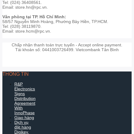
Tel: (024) 36408561.
Email: store.hn@rpc.vn.
Văn phòng tại TP. Hồ Chí Minh:
58/57 Nguyễn Minh Hoàng, Phường Bảy Hiền, TP.HCM.
Tel: (028) 38119870.
Email: store.hcm@rpc.vn.
Chấp nhận thanh toán trực tuyến - Accept online payment.
Tài khoản số: 0441003726499. Vietcombank Tân Bình
THÔNG TIN
R&P
Electronics
Signs
Distribution
Agreement
With
InnoPhase
Giao hàng
Dịch vụ
đặt hàng
Digikey,