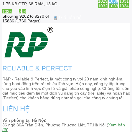
1029
1030
1031
1.75 KB OTP, 68 RAM, 13 I/O..
1032
1033
1034
1035
....
>
>|
Showing 9262 to 9270 of
Giá liên hệ
15836 (1760 Pages)
RELIABLE & PERFECT
R&P - Reliable & Perfect, là một công ty với 20 năm kinh nghiệm,
từng hoạt động trên rất nhiều lĩnh vực. Hiện nay, công ty tập trung
chủ yếu vào lĩnh vực điện tử và giải pháp công nghệ. Chúng tôi luôn
đặt mục tiêu đem lại một dịch vụ đáng tin cậy (Reliable) và hoàn hảo
(Perfect) cho khách hàng đúng như tên gọi của công ty chúng tôi.
LIÊN HỆ
Văn phòng tại Hà Nội:
36 ngõ 36A Trần Điền, Phường Phương Liệt, TP.Hà Nội.(
Xem bản
đồ
)