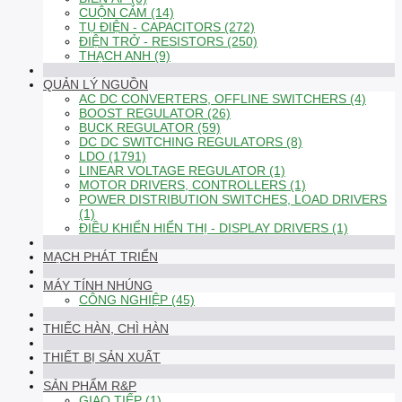
CUỘN CẢM (14)
TỤ ĐIỆN - CAPACITORS (272)
ĐIỆN TRỞ - RESISTORS (250)
THẠCH ANH (9)
QUẢN LÝ NGUỒN
AC DC CONVERTERS, OFFLINE SWITCHERS (4)
BOOST REGULATOR (26)
BUCK REGULATOR (59)
DC DC SWITCHING REGULATORS (8)
LDO (1791)
LINEAR VOLTAGE REGULATOR (1)
MOTOR DRIVERS, CONTROLLERS (1)
POWER DISTRIBUTION SWITCHES, LOAD DRIVERS
(1)
ĐIỀU KHIỂN HIỂN THỊ - DISPLAY DRIVERS (1)
MẠCH PHÁT TRIỂN
MÁY TÍNH NHÚNG
CÔNG NGHIỆP (45)
THIẾC HÀN, CHÌ HÀN
THIẾT BỊ SẢN XUẤT
SẢN PHẨM R&P
GIAO TIẾP (1)