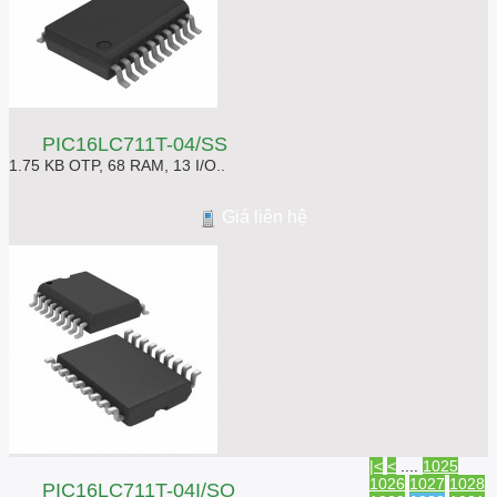
PIC16LC711T-04/SS
1.75 KB OTP, 68 RAM, 13 I/O..
Giá liên hệ
|<
<
....
1025
1026
1027
1028
PIC16LC711T-04I/SO