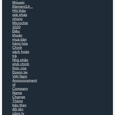
Mouser,
Element14...
Hội thảo
giải pháp
nhúng
Microchip
2020
Điều
khoản
mua bán
hàng hóa
Chính
sách hoàn
trả
Nhà phân
phối chính
thức của
Epson tại
Việt Nam
Announcement
of
Company
Name
Change
Thông
báo thay
đổi tên
công ty