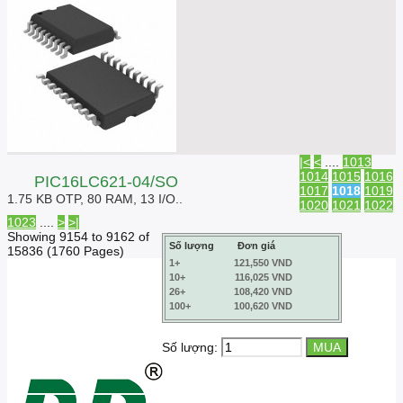
|<
<
....
1013
1014
1015
1016
PIC16LC621-04/SO
1017
1018
1019
1.75 KB OTP, 80 RAM, 13 I/O..
1020
1021
1022
1023
....
>
>|
Showing 9154 to 9162 of
Số lượng
Đơn giá
15836 (1760 Pages)
1+
121,550 VND
10+
116,025 VND
26+
108,420 VND
100+
100,620 VND
Số lượng: