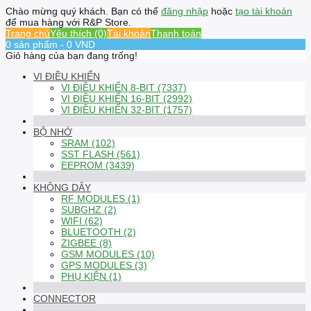
Chào mừng quý khách. Bạn có thể
đăng nhập
hoặc
tạo tài khoản
để mua hàng với R&P Store.
Trang chủ
Yêu thích (0)
Tài khoản
Thanh toán
0 sản phẩm - 0 VND
Giỏ hàng của bạn đang trống!
VI ĐIỀU KHIỂN
VI ĐIỀU KHIỂN 8-BIT (7337)
VI ĐIỀU KHIỂN 16-BIT (2992)
VI ĐIỀU KHIỂN 32-BIT (1757)
BỘ NHỚ
SRAM (102)
SST FLASH (561)
EEPROM (3439)
KHÔNG DÂY
RF MODULES (1)
SUBGHZ (2)
WIFI (62)
BLUETOOTH (2)
ZIGBEE (8)
GSM MODULES (10)
GPS MODULES (3)
PHỤ KIỆN (1)
CONNECTOR