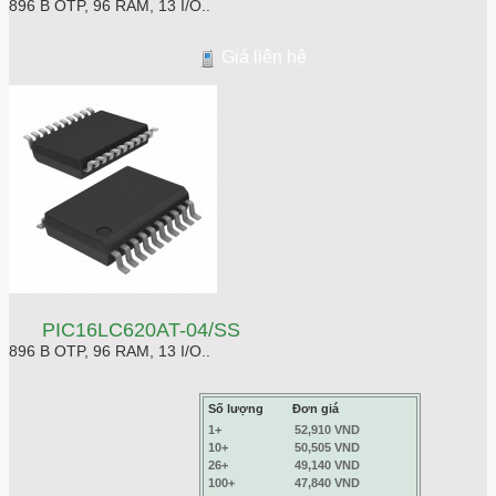
896 B OTP, 96 RAM, 13 I/O..
Giá liên hệ
PIC16LC620AT-04/SS
896 B OTP, 96 RAM, 13 I/O..
Số lượng
Đơn giá
1+
52,910 VND
10+
50,505 VND
26+
49,140 VND
100+
47,840 VND