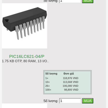
Số lượng:
PIC16LC621-04/P
1.75 KB OTP, 80 RAM, 13 I/O..
Số lượng
Đơn giá
1+
118,976 VND
10+
113,568 VND
26+
106,080 VND
100+
98,800 VND
Số lượng: