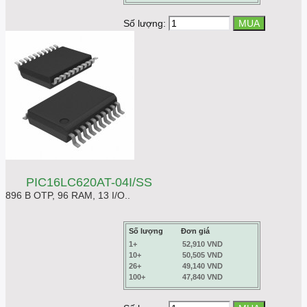
Số lượng:
PIC16LC620AT-04I/SS
896 B OTP, 96 RAM, 13 I/O..
Số lượng
Đơn giá
1+
52,910 VND
10+
50,505 VND
26+
49,140 VND
100+
47,840 VND