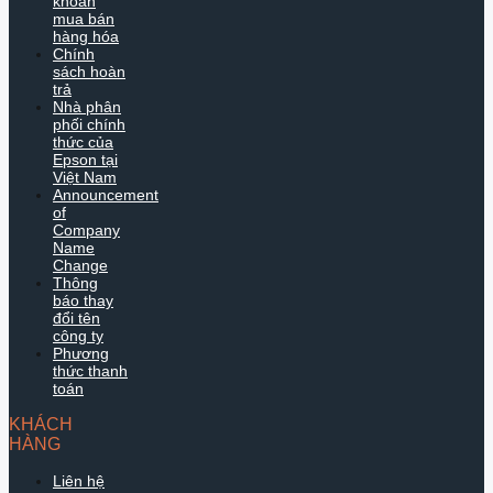
khoản
mua bán
hàng hóa
Chính
sách hoàn
trả
Nhà phân
phối chính
thức của
Epson tại
Việt Nam
Announcement
of
Company
Name
Change
Thông
báo thay
đổi tên
công ty
Phương
thức thanh
toán
KHÁCH
HÀNG
Liên hệ