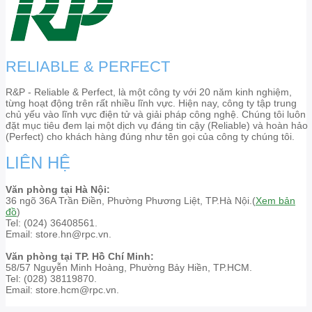
RELIABLE & PERFECT
R&P - Reliable & Perfect, là một công ty với 20 năm kinh nghiệm,
từng hoạt động trên rất nhiều lĩnh vực. Hiện nay, công ty tập trung
chủ yếu vào lĩnh vực điện tử và giải pháp công nghệ. Chúng tôi luôn
đặt mục tiêu đem lại một dịch vụ đáng tin cậy (Reliable) và hoàn hảo
(Perfect) cho khách hàng đúng như tên gọi của công ty chúng tôi.
LIÊN HỆ
Văn phòng tại Hà Nội:
36 ngõ 36A Trần Điền, Phường Phương Liệt, TP.Hà Nội.(
Xem bản
đồ
)
Tel: (024) 36408561.
Email: store.hn@rpc.vn.
Văn phòng tại TP. Hồ Chí Minh:
58/57 Nguyễn Minh Hoàng, Phường Bảy Hiền, TP.HCM.
Tel: (028) 38119870.
Email: store.hcm@rpc.vn.