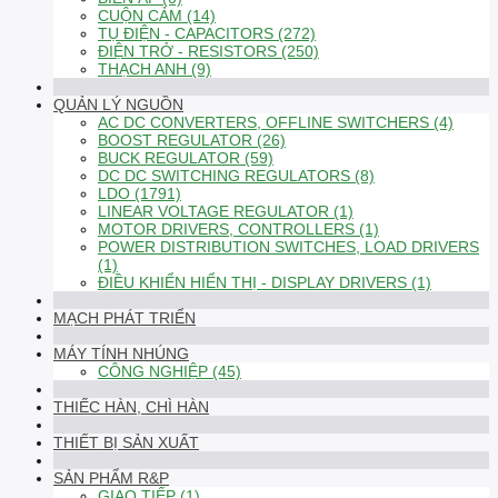
CUỘN CẢM (14)
TỤ ĐIỆN - CAPACITORS (272)
ĐIỆN TRỞ - RESISTORS (250)
THẠCH ANH (9)
QUẢN LÝ NGUỒN
AC DC CONVERTERS, OFFLINE SWITCHERS (4)
BOOST REGULATOR (26)
BUCK REGULATOR (59)
DC DC SWITCHING REGULATORS (8)
LDO (1791)
LINEAR VOLTAGE REGULATOR (1)
MOTOR DRIVERS, CONTROLLERS (1)
POWER DISTRIBUTION SWITCHES, LOAD DRIVERS
(1)
ĐIỀU KHIỂN HIỂN THỊ - DISPLAY DRIVERS (1)
MẠCH PHÁT TRIỂN
MÁY TÍNH NHÚNG
CÔNG NGHIỆP (45)
THIẾC HÀN, CHÌ HÀN
THIẾT BỊ SẢN XUẤT
SẢN PHẨM R&P
GIAO TIẾP (1)