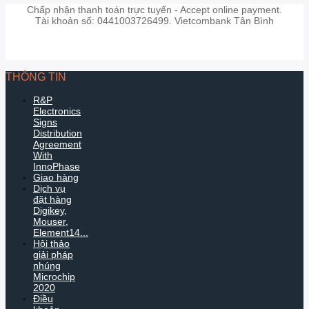
Chấp nhận thanh toán trực tuyến - Accept online payment.
Tài khoản số: 0441003726499. Vietcombank Tân Bình
THÔNG TIN
R&P
Electronics
Signs
Distribution
Agreement
With
InnoPhase
Giao hàng
Dịch vụ
đặt hàng
Digikey,
Mouser,
Element14...
Hội thảo
giải pháp
nhúng
Microchip
2020
Điều