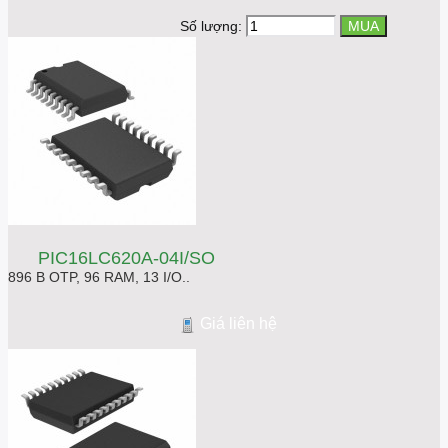
Số lượng:
PIC16LC620A-04I/SO
896 B OTP, 96 RAM, 13 I/O..
Giá liên hệ