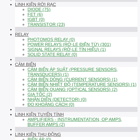
LINH KIỆN RỜI RẠC
DIODE (75)
FET (6)
IGBT (0)
TRANSISTOR (23)
RELAY
PHOTOMOS RELAY (0)
POWER RELAYS (RỜ-LE ĐIỆN TỪ) (301)
SIGNAL RELAYS (RỜ-LE TÍN HIỆU) (1)
SOLID STATE RELAY (0)
CẢM BIẾN
CẢM BIẾN ÁP SUẤT (PRESSURE SENSORS,
TRANSDUCERS) (1)
CẢM BIẾN DÒNG (CURRENT SENSORS) (1)
CẢM BIẾN NHIỆT ĐỘ (TEMPERATURE SENSORS) (1)
CẢM BIẾN QUANG (OPTICAL SENSORS) (2)
GIA TỐC (2)
NHẬN DIỆN (DETECTOR) (0)
ĐO KHOẢNG CÁCH (0)
LINH KIỆN TUYẾN TÍNH
AMPLIFIERS - INSTRUMENTATION, OP AMPS,
BUFFER AMPS (2)
LINH KIỆN THỤ ĐỘNG
BIẾN ÁP (0)