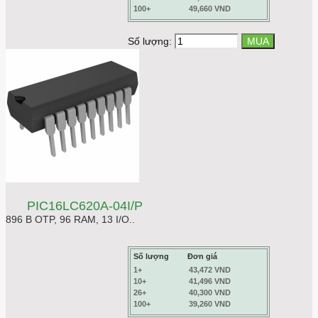
100+
49,660 VND
Số lượng:
PIC16LC620A-04I/P
896 B OTP, 96 RAM, 13 I/O..
Số lượng
Đơn giá
1+
43,472 VND
10+
41,496 VND
26+
40,300 VND
100+
39,260 VND