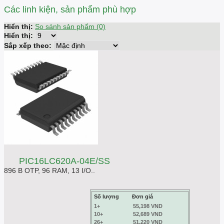
Các linh kiện, sản phẩm phù hợp
Hiển thị:
So sánh sản phẩm (0)
Hiển thị:
Sắp xếp theo:
PIC16LC620A-04E/SS
896 B OTP, 96 RAM, 13 I/O..
Số lượng
Đơn giá
1+
55,198 VND
10+
52,689 VND
26+
51,220 VND