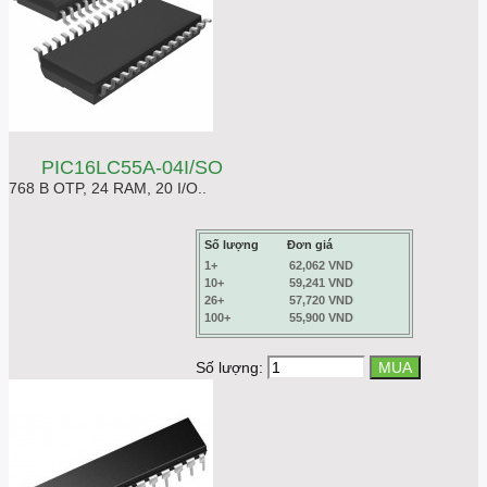
PIC16LC55A-04I/SO
768 B OTP, 24 RAM, 20 I/O..
Số lượng
Đơn giá
1+
62,062 VND
10+
59,241 VND
26+
57,720 VND
100+
55,900 VND
Số lượng: