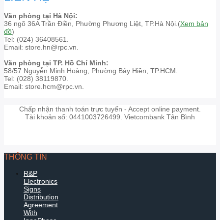
Văn phòng tại Hà Nội:
36 ngõ 36A Trần Điền, Phường Phương Liệt, TP.Hà Nội.(
Xem bản
đồ
)
Tel: (024) 36408561.
Email: store.hn@rpc.vn.
Văn phòng tại TP. Hồ Chí Minh:
58/57 Nguyễn Minh Hoàng, Phường Bảy Hiền, TP.HCM.
Tel: (028) 38119870.
Email: store.hcm@rpc.vn.
Chấp nhận thanh toán trực tuyến - Accept online payment.
Tài khoản số: 0441003726499. Vietcombank Tân Bình
THÔNG TIN
R&P
Electronics
Signs
Distribution
Agreement
With