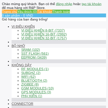
Chào mừng quý khách. Bạn có thể
đăng nhập
hoặc
tạo tài khoản
để mua hàng với R&P Store.
Trang chủ
Yêu thích (0)
Tài khoản
Thanh toán
0 sản phẩm - 0 VND
Giỏ hàng của bạn đang trống!
VI ĐIỀU KHIỂN
VI ĐIỀU KHIỂN 8-BIT (7337)
VI ĐIỀU KHIỂN 16-BIT (2992)
VI ĐIỀU KHIỂN 32-BIT (1757)
BỘ NHỚ
SRAM (102)
SST FLASH (561)
EEPROM (3439)
KHÔNG DÂY
RF MODULES (1)
SUBGHZ (2)
WIFI (62)
BLUETOOTH (2)
ZIGBEE (8)
GSM MODULES (10)
GPS MODULES (3)
PHỤ KIỆN (1)
CONNECTOR