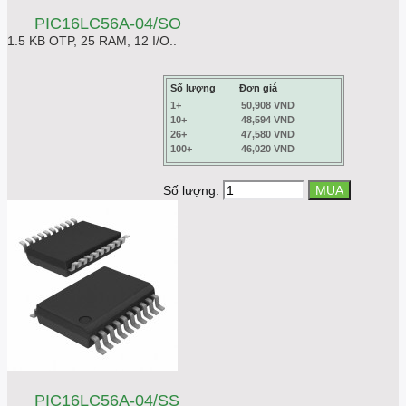
PIC16LC56A-04/SO
1.5 KB OTP, 25 RAM, 12 I/O..
Số lượng
Đơn giá
1+
50,908 VND
10+
48,594 VND
26+
47,580 VND
100+
46,020 VND
Số lượng:
PIC16LC56A-04/SS