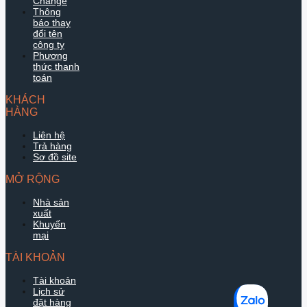
Change
Thông
báo thay
đổi tên
công ty
Phương
thức thanh
toán
KHÁCH
HÀNG
Liên hệ
Trả hàng
Sơ đồ site
MỞ RỘNG
Nhà sản
xuất
Khuyến
mại
TÀI KHOẢN
Tài khoản
Lịch sử
đặt hàng