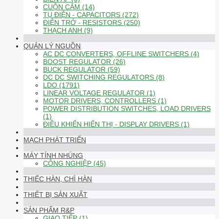
CUỘN CẢM (14)
TỤ ĐIỆN - CAPACITORS (272)
ĐIỆN TRỞ - RESISTORS (250)
THẠCH ANH (9)
QUẢN LÝ NGUỒN
AC DC CONVERTERS, OFFLINE SWITCHERS (4)
BOOST REGULATOR (26)
BUCK REGULATOR (59)
DC DC SWITCHING REGULATORS (8)
LDO (1791)
LINEAR VOLTAGE REGULATOR (1)
MOTOR DRIVERS, CONTROLLERS (1)
POWER DISTRIBUTION SWITCHES, LOAD DRIVERS
(1)
ĐIỀU KHIỂN HIỂN THỊ - DISPLAY DRIVERS (1)
MẠCH PHÁT TRIỂN
MÁY TÍNH NHÚNG
CÔNG NGHIỆP (45)
THIẾC HÀN, CHÌ HÀN
THIẾT BỊ SẢN XUẤT
SẢN PHẨM R&P
GIAO TIẾP (1)