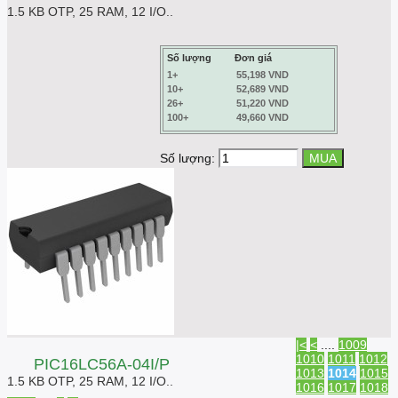
1.5 KB OTP, 25 RAM, 12 I/O..
Số lượng
Đơn giá
1+
55,198 VND
10+
52,689 VND
26+
51,220 VND
100+
49,660 VND
Số lượng:
|<
<
....
1009
1010
1011
1012
PIC16LC56A-04I/P
1013
1014
1015
1.5 KB OTP, 25 RAM, 12 I/O..
1016
1017
1018