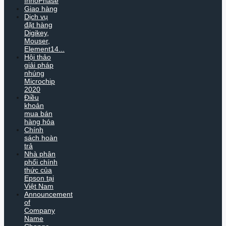
InnoPhase
Giao hàng
Dịch vụ
đặt hàng
Digikey,
Mouser,
Element14...
Hội thảo
giải pháp
nhúng
Microchip
2020
Điều
khoản
mua bán
hàng hóa
Chính
sách hoàn
trả
Nhà phân
phối chính
thức của
Epson tại
Việt Nam
Announcement
of
Company
Name