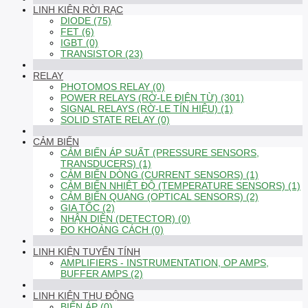
LINH KIỆN RỜI RẠC
DIODE (75)
FET (6)
IGBT (0)
TRANSISTOR (23)
RELAY
PHOTOMOS RELAY (0)
POWER RELAYS (RỜ-LE ĐIỆN TỪ) (301)
SIGNAL RELAYS (RỜ-LE TÍN HIỆU) (1)
SOLID STATE RELAY (0)
CẢM BIẾN
CẢM BIẾN ÁP SUẤT (PRESSURE SENSORS,
TRANSDUCERS) (1)
CẢM BIẾN DÒNG (CURRENT SENSORS) (1)
CẢM BIẾN NHIỆT ĐỘ (TEMPERATURE SENSORS) (1)
CẢM BIẾN QUANG (OPTICAL SENSORS) (2)
GIA TỐC (2)
NHẬN DIỆN (DETECTOR) (0)
ĐO KHOẢNG CÁCH (0)
LINH KIỆN TUYẾN TÍNH
AMPLIFIERS - INSTRUMENTATION, OP AMPS,
BUFFER AMPS (2)
LINH KIỆN THỤ ĐỘNG
BIẾN ÁP (0)