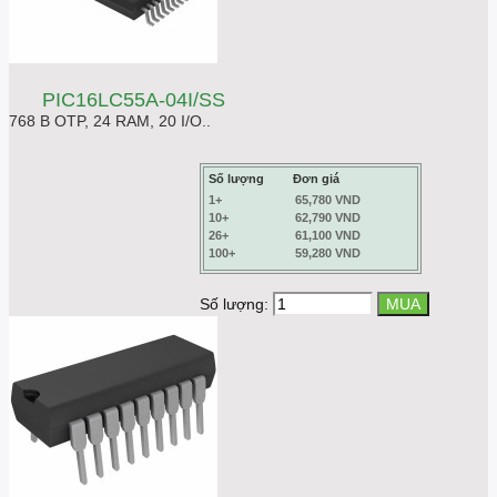
PIC16LC55A-04I/SS
768 B OTP, 24 RAM, 20 I/O..
Số lượng
Đơn giá
1+
65,780 VND
10+
62,790 VND
26+
61,100 VND
100+
59,280 VND
Số lượng: