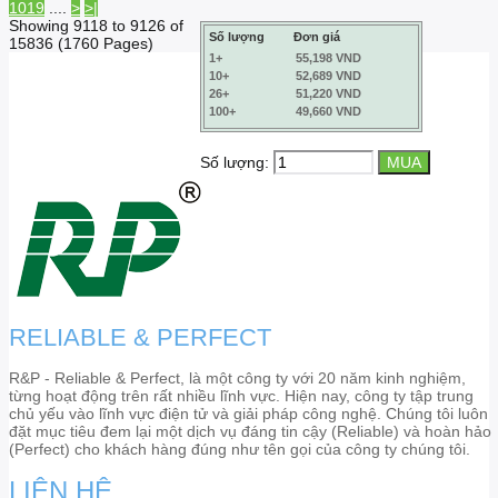
1019
....
>
>|
Showing 9118 to 9126 of
Số lượng
Đơn giá
15836 (1760 Pages)
1+
55,198 VND
10+
52,689 VND
26+
51,220 VND
100+
49,660 VND
Số lượng:
RELIABLE & PERFECT
R&P - Reliable & Perfect, là một công ty với 20 năm kinh nghiệm,
từng hoạt động trên rất nhiều lĩnh vực. Hiện nay, công ty tập trung
chủ yếu vào lĩnh vực điện tử và giải pháp công nghệ. Chúng tôi luôn
đặt mục tiêu đem lại một dịch vụ đáng tin cậy (Reliable) và hoàn hảo
(Perfect) cho khách hàng đúng như tên gọi của công ty chúng tôi.
LIÊN HỆ