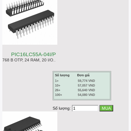
PIC16LC55A-04I/P
768 B OTP, 24 RAM, 20 I/O..
Số lượng
Đơn giá
1+
59,774 VND
10+
57,057 VND
26+
55,640 VND
100+
54,080 VND
Số lượng: