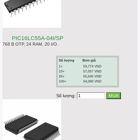
PIC16LC55A-04I/SP
768 B OTP, 24 RAM, 20 I/O..
Số lượng
Đơn giá
1+
59,774 VND
10+
57,057 VND
26+
55,640 VND
100+
54,080 VND
Số lượng: