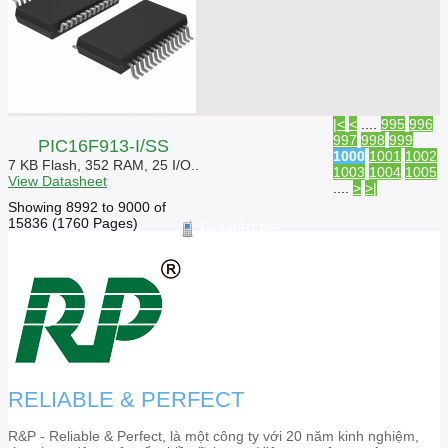
|<
<
....
995
996
997
998
999
PIC16F913-I/SS
1000
1001
1002
7 KB Flash, 352 RAM, 25 I/O..
1003
1004
1005
View Datasheet
....
>
>|
Showing 8992 to 9000 of
15836 (1760 Pages)
Giá liên hệ
RELIABLE & PERFECT
R&P - Reliable & Perfect, là một công ty với 20 năm kinh nghiệm,