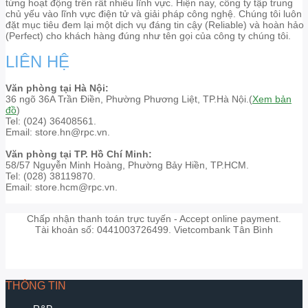
từng hoạt động trên rất nhiều lĩnh vực. Hiện nay, công ty tập trung
chủ yếu vào lĩnh vực điện tử và giải pháp công nghệ. Chúng tôi luôn
đặt mục tiêu đem lại một dịch vụ đáng tin cậy (Reliable) và hoàn hảo
(Perfect) cho khách hàng đúng như tên gọi của công ty chúng tôi.
LIÊN HỆ
Văn phòng tại Hà Nội:
36 ngõ 36A Trần Điền, Phường Phương Liệt, TP.Hà Nội.(
Xem bản
đồ
)
Tel: (024) 36408561.
Email: store.hn@rpc.vn.
Văn phòng tại TP. Hồ Chí Minh:
58/57 Nguyễn Minh Hoàng, Phường Bảy Hiền, TP.HCM.
Tel: (028) 38119870.
Email: store.hcm@rpc.vn.
Chấp nhận thanh toán trực tuyến - Accept online payment.
Tài khoản số: 0441003726499. Vietcombank Tân Bình
THÔNG TIN