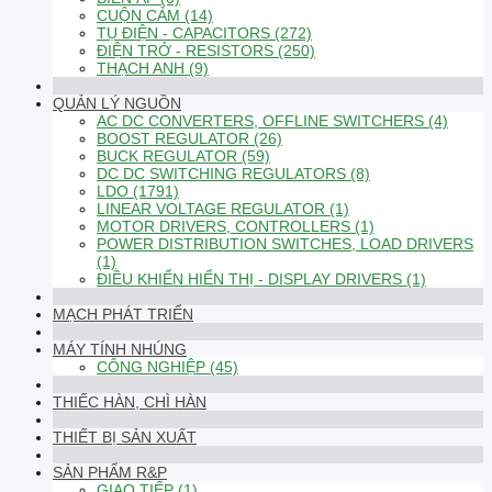
CUỘN CẢM (14)
TỤ ĐIỆN - CAPACITORS (272)
ĐIỆN TRỞ - RESISTORS (250)
THẠCH ANH (9)
QUẢN LÝ NGUỒN
AC DC CONVERTERS, OFFLINE SWITCHERS (4)
BOOST REGULATOR (26)
BUCK REGULATOR (59)
DC DC SWITCHING REGULATORS (8)
LDO (1791)
LINEAR VOLTAGE REGULATOR (1)
MOTOR DRIVERS, CONTROLLERS (1)
POWER DISTRIBUTION SWITCHES, LOAD DRIVERS
(1)
ĐIỀU KHIỂN HIỂN THỊ - DISPLAY DRIVERS (1)
MẠCH PHÁT TRIỂN
MÁY TÍNH NHÚNG
CÔNG NGHIỆP (45)
THIẾC HÀN, CHÌ HÀN
THIẾT BỊ SẢN XUẤT
SẢN PHẨM R&P
GIAO TIẾP (1)