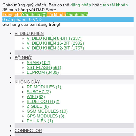
Chào mừng quý khách. Bạn có thể
đăng nhập
hoặc
tạo tài khoản
để mua hàng với R&P Store.
Trang chủ
Yêu thích (0)
Tài khoản
Thanh toán
0 sản phẩm - 0 VND
Giỏ hàng của bạn đang trống!
VI ĐIỀU KHIỂN
VI ĐIỀU KHIỂN 8-BIT (7337)
VI ĐIỀU KHIỂN 16-BIT (2992)
VI ĐIỀU KHIỂN 32-BIT (1757)
BỘ NHỚ
SRAM (102)
SST FLASH (561)
EEPROM (3439)
KHÔNG DÂY
RF MODULES (1)
SUBGHZ (2)
WIFI (62)
BLUETOOTH (2)
ZIGBEE (8)
GSM MODULES (10)
GPS MODULES (3)
PHỤ KIỆN (1)
CONNECTOR