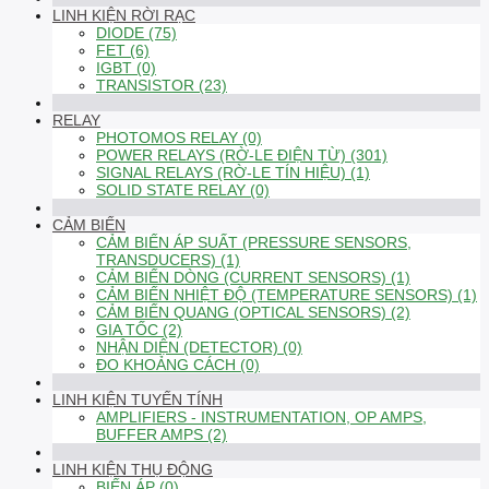
LINH KIỆN RỜI RẠC
DIODE (75)
FET (6)
IGBT (0)
TRANSISTOR (23)
RELAY
PHOTOMOS RELAY (0)
POWER RELAYS (RỜ-LE ĐIỆN TỪ) (301)
SIGNAL RELAYS (RỜ-LE TÍN HIỆU) (1)
SOLID STATE RELAY (0)
CẢM BIẾN
CẢM BIẾN ÁP SUẤT (PRESSURE SENSORS,
TRANSDUCERS) (1)
CẢM BIẾN DÒNG (CURRENT SENSORS) (1)
CẢM BIẾN NHIỆT ĐỘ (TEMPERATURE SENSORS) (1)
CẢM BIẾN QUANG (OPTICAL SENSORS) (2)
GIA TỐC (2)
NHẬN DIỆN (DETECTOR) (0)
ĐO KHOẢNG CÁCH (0)
LINH KIỆN TUYẾN TÍNH
AMPLIFIERS - INSTRUMENTATION, OP AMPS,
BUFFER AMPS (2)
LINH KIỆN THỤ ĐỘNG
BIẾN ÁP (0)