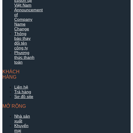
Epson tại
Việt Nam
Announcement
of
Company
Name
Change
Thông
báo thay
đổi tên
công ty
Phương
thức thanh
toán
KHÁCH
HÀNG
Liên hệ
Trả hàng
Sơ đồ site
MỞ RỘNG
Nhà sản
xuất
Khuyến
mại