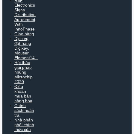
R&P
Electronics
Signs
Distribution
Agreement
With
InnoPhase
Giao hàng
Dịch vụ
đặt hàng
Digikey,
Mouser,
Element14...
Hội thảo
giải pháp
nhúng
Microchip
2020
Điều
khoản
mua bán
hàng hóa
Chính
sách hoàn
trả
Nhà phân
phối chính
thức của