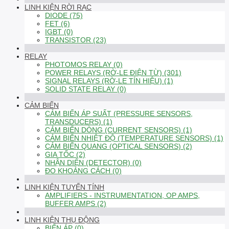
LINH KIỆN RỜI RẠC
DIODE (75)
FET (6)
IGBT (0)
TRANSISTOR (23)
RELAY
PHOTOMOS RELAY (0)
POWER RELAYS (RỜ-LE ĐIỆN TỪ) (301)
SIGNAL RELAYS (RỜ-LE TÍN HIỆU) (1)
SOLID STATE RELAY (0)
CẢM BIẾN
CẢM BIẾN ÁP SUẤT (PRESSURE SENSORS,
TRANSDUCERS) (1)
CẢM BIẾN DÒNG (CURRENT SENSORS) (1)
CẢM BIẾN NHIỆT ĐỘ (TEMPERATURE SENSORS) (1)
CẢM BIẾN QUANG (OPTICAL SENSORS) (2)
GIA TỐC (2)
NHẬN DIỆN (DETECTOR) (0)
ĐO KHOẢNG CÁCH (0)
LINH KIỆN TUYẾN TÍNH
AMPLIFIERS - INSTRUMENTATION, OP AMPS,
BUFFER AMPS (2)
LINH KIỆN THỤ ĐỘNG
BIẾN ÁP (0)