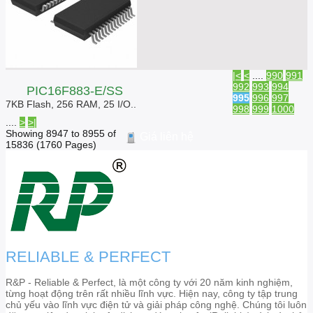
|<
<
....
990
991
992
993
994
PIC16F883-E/SS
995
996
997
7KB Flash, 256 RAM, 25 I/O..
998
999
1000
....
>
>|
Showing 8947 to 8955 of
Giá liên hệ
15836 (1760 Pages)
RELIABLE & PERFECT
R&P - Reliable & Perfect, là một công ty với 20 năm kinh nghiệm,
từng hoạt động trên rất nhiều lĩnh vực. Hiện nay, công ty tập trung
chủ yếu vào lĩnh vực điện tử và giải pháp công nghệ. Chúng tôi luôn