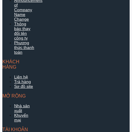
Announcement
of
Company
Name
Change
Thông
báo thay
đổi tên
công ty
Phương
thức thanh
toán
KHÁCH
HÀNG
Liên hệ
Trả hàng
Sơ đồ site
MỞ RỘNG
Nhà sản
xuất
Khuyến
mại
TÀI KHOẢN