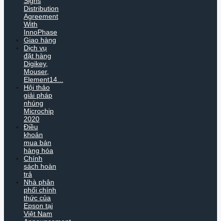
Signs
Distribution
Agreement
With
InnoPhase
Giao hàng
Dịch vụ
đặt hàng
Digikey,
Mouser,
Element14...
Hội thảo
giải pháp
nhúng
Microchip
2020
Điều
khoản
mua bán
hàng hóa
Chính
sách hoàn
trả
Nhà phân
phối chính
thức của
Epson tại
Việt Nam