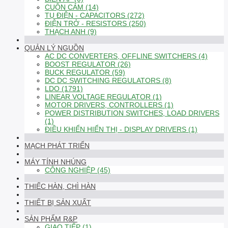
CUỘN CẢM (14)
TỤ ĐIỆN - CAPACITORS (272)
ĐIỆN TRỞ - RESISTORS (250)
THẠCH ANH (9)
QUẢN LÝ NGUỒN
AC DC CONVERTERS, OFFLINE SWITCHERS (4)
BOOST REGULATOR (26)
BUCK REGULATOR (59)
DC DC SWITCHING REGULATORS (8)
LDO (1791)
LINEAR VOLTAGE REGULATOR (1)
MOTOR DRIVERS, CONTROLLERS (1)
POWER DISTRIBUTION SWITCHES, LOAD DRIVERS
(1)
ĐIỀU KHIỂN HIỂN THỊ - DISPLAY DRIVERS (1)
MẠCH PHÁT TRIỂN
MÁY TÍNH NHÚNG
CÔNG NGHIỆP (45)
THIẾC HÀN, CHÌ HÀN
THIẾT BỊ SẢN XUẤT
SẢN PHẨM R&P
GIAO TIẾP (1)