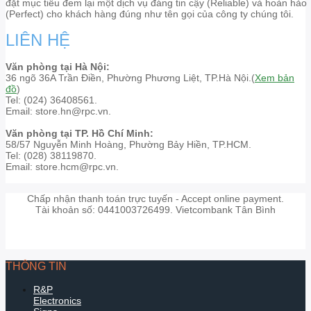
đặt mục tiêu đem lại một dịch vụ đáng tin cậy (Reliable) và hoàn hảo
(Perfect) cho khách hàng đúng như tên gọi của công ty chúng tôi.
LIÊN HỆ
Văn phòng tại Hà Nội:
36 ngõ 36A Trần Điền, Phường Phương Liệt, TP.Hà Nội.(
Xem bản
đồ
)
Tel: (024) 36408561.
Email: store.hn@rpc.vn.
Văn phòng tại TP. Hồ Chí Minh:
58/57 Nguyễn Minh Hoàng, Phường Bảy Hiền, TP.HCM.
Tel: (028) 38119870.
Email: store.hcm@rpc.vn.
Chấp nhận thanh toán trực tuyến - Accept online payment.
Tài khoản số: 0441003726499. Vietcombank Tân Bình
THÔNG TIN
R&P
Electronics