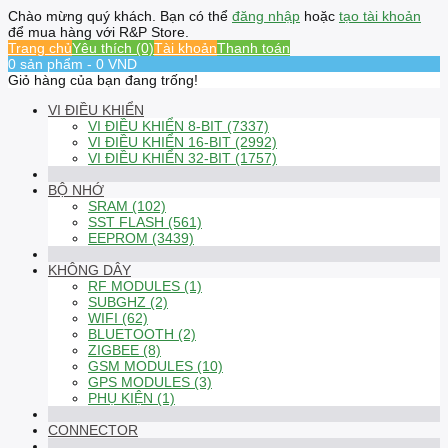
Chào mừng quý khách. Bạn có thể
đăng nhập
hoặc
tạo tài khoản
để mua hàng với R&P Store.
Trang chủ
Yêu thích (0)
Tài khoản
Thanh toán
0 sản phẩm - 0 VND
Giỏ hàng của bạn đang trống!
VI ĐIỀU KHIỂN
VI ĐIỀU KHIỂN 8-BIT (7337)
VI ĐIỀU KHIỂN 16-BIT (2992)
VI ĐIỀU KHIỂN 32-BIT (1757)
BỘ NHỚ
SRAM (102)
SST FLASH (561)
EEPROM (3439)
KHÔNG DÂY
RF MODULES (1)
SUBGHZ (2)
WIFI (62)
BLUETOOTH (2)
ZIGBEE (8)
GSM MODULES (10)
GPS MODULES (3)
PHỤ KIỆN (1)
CONNECTOR