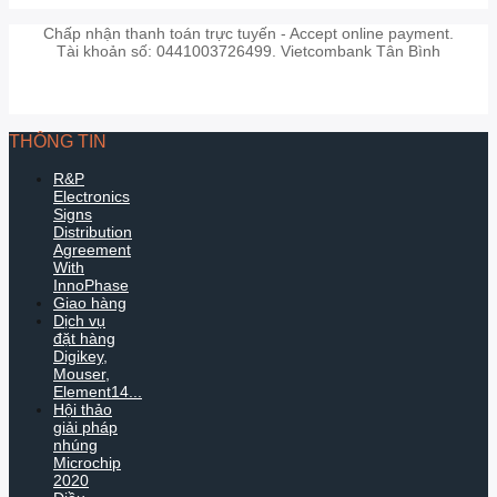
Chấp nhận thanh toán trực tuyến - Accept online payment.
Tài khoản số: 0441003726499. Vietcombank Tân Bình
THÔNG TIN
R&P
Electronics
Signs
Distribution
Agreement
With
InnoPhase
Giao hàng
Dịch vụ
đặt hàng
Digikey,
Mouser,
Element14...
Hội thảo
giải pháp
nhúng
Microchip
2020