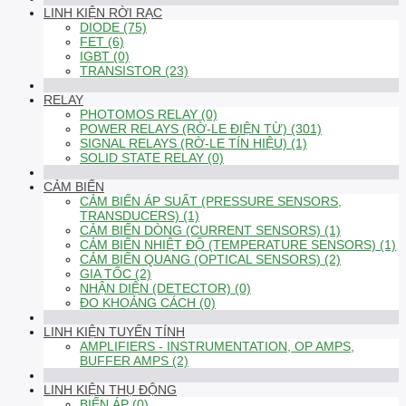
LINH KIỆN RỜI RẠC
DIODE (75)
FET (6)
IGBT (0)
TRANSISTOR (23)
RELAY
PHOTOMOS RELAY (0)
POWER RELAYS (RỜ-LE ĐIỆN TỪ) (301)
SIGNAL RELAYS (RỜ-LE TÍN HIỆU) (1)
SOLID STATE RELAY (0)
CẢM BIẾN
CẢM BIẾN ÁP SUẤT (PRESSURE SENSORS,
TRANSDUCERS) (1)
CẢM BIẾN DÒNG (CURRENT SENSORS) (1)
CẢM BIẾN NHIỆT ĐỘ (TEMPERATURE SENSORS) (1)
CẢM BIẾN QUANG (OPTICAL SENSORS) (2)
GIA TỐC (2)
NHẬN DIỆN (DETECTOR) (0)
ĐO KHOẢNG CÁCH (0)
LINH KIỆN TUYẾN TÍNH
AMPLIFIERS - INSTRUMENTATION, OP AMPS,
BUFFER AMPS (2)
LINH KIỆN THỤ ĐỘNG
BIẾN ÁP (0)