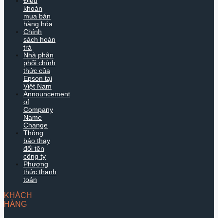
Điều
khoản
mua bán
hàng hóa
Chính
sách hoàn
trả
Nhà phân
phối chính
thức của
Epson tại
Việt Nam
Announcement
of
Company
Name
Change
Thông
báo thay
đổi tên
công ty
Phương
thức thanh
toán
KHÁCH
HÀNG