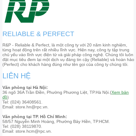
RELIABLE & PERFECT
R&P - Reliable & Perfect, là một công ty với 20 năm kinh nghiệm,
từng hoạt động trên rất nhiều lĩnh vực. Hiện nay, công ty tập trung
chủ yếu vào lĩnh vực điện tử và giải pháp công nghệ. Chúng tôi luôn
đặt mục tiêu đem lại một dịch vụ đáng tin cậy (Reliable) và hoàn hảo
(Perfect) cho khách hàng đúng như tên gọi của công ty chúng tôi.
LIÊN HỆ
Văn phòng tại Hà Nội:
36 ngõ 36A Trần Điền, Phường Phương Liệt, TP.Hà Nội.(
Xem bản
đồ
)
Tel: (024) 36408561.
Email: store.hn@rpc.vn.
Văn phòng tại TP. Hồ Chí Minh:
58/57 Nguyễn Minh Hoàng, Phường Bảy Hiền, TP.HCM.
Tel: (028) 38119870.
Email: store.hcm@rpc.vn.