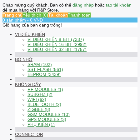
Chào mừng quý khách. Bạn có thể
đăng nhập
hoặc
tạo tài khoản
để mua hàng với R&P Store.
Trang chủ
Yêu thích (0)
Tài khoản
Thanh toán
0 sản phẩm - 0 VND
Giỏ hàng của bạn đang trống!
VI ĐIỀU KHIỂN
VI ĐIỀU KHIỂN 8-BIT (7337)
VI ĐIỀU KHIỂN 16-BIT (2992)
VI ĐIỀU KHIỂN 32-BIT (1757)
BỘ NHỚ
SRAM (102)
SST FLASH (561)
EEPROM (3439)
KHÔNG DÂY
RF MODULES (1)
SUBGHZ (2)
WIFI (62)
BLUETOOTH (2)
ZIGBEE (8)
GSM MODULES (10)
GPS MODULES (3)
PHỤ KIỆN (1)
CONNECTOR