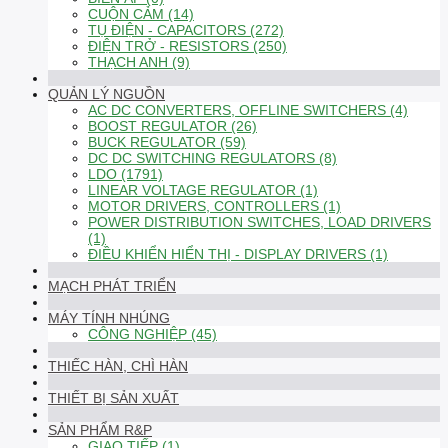
CUỘN CẢM (14)
TỤ ĐIỆN - CAPACITORS (272)
ĐIỆN TRỞ - RESISTORS (250)
THẠCH ANH (9)
QUẢN LÝ NGUỒN
AC DC CONVERTERS, OFFLINE SWITCHERS (4)
BOOST REGULATOR (26)
BUCK REGULATOR (59)
DC DC SWITCHING REGULATORS (8)
LDO (1791)
LINEAR VOLTAGE REGULATOR (1)
MOTOR DRIVERS, CONTROLLERS (1)
POWER DISTRIBUTION SWITCHES, LOAD DRIVERS
(1)
ĐIỀU KHIỂN HIỂN THỊ - DISPLAY DRIVERS (1)
MẠCH PHÁT TRIỂN
MÁY TÍNH NHÚNG
CÔNG NGHIỆP (45)
THIẾC HÀN, CHÌ HÀN
THIẾT BỊ SẢN XUẤT
SẢN PHẨM R&P
GIAO TIẾP (1)