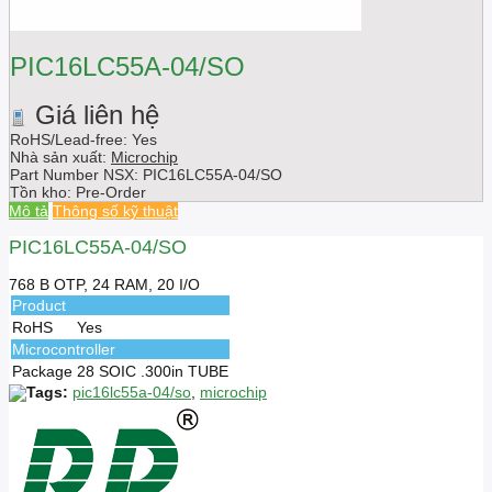
PIC16LC55A-04/SO
Giá liên hệ
RoHS/Lead-free: Yes
Nhà sản xuất:
Microchip
Part Number NSX:
PIC16LC55A-04/SO
Tồn kho:
Pre-Order
Mô tả
Thông số kỹ thuật
PIC16LC55A-04/SO
768 B OTP, 24 RAM, 20 I/O
Product
RoHS
Yes
Microcontroller
Package
28 SOIC .300in TUBE
Tags:
pic16lc55a-04/so
,
microchip