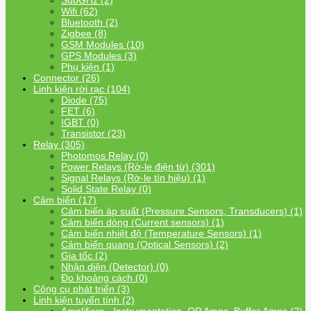
SubGHz (2)
Wifi (62)
Bluetooth (2)
Zigbee (8)
GSM Modules (10)
GPS Modules (3)
Phụ kiện (1)
Connector (26)
Linh kiện rời rạc (104)
Diode (75)
FET (6)
IGBT (0)
Transistor (23)
Relay (305)
Photomos Relay (0)
Power Relays (Rờ-le điện từ) (301)
Signal Relays (Rờ-le tín hiệu) (1)
Solid State Relay (0)
Cảm biến (17)
Cảm biến áp suất (Pressure Sensors, Transducers) (1)
Cảm biến dòng (Current sensors) (1)
Cảm biến nhiệt độ (Temperature Sensors) (1)
Cảm biến quang (Optical Sensors) (2)
Gia tốc (2)
Nhận diện (Detector) (0)
Đo khoảng cách (0)
Công cụ phát triển (3)
Linh kiện tuyến tính (2)