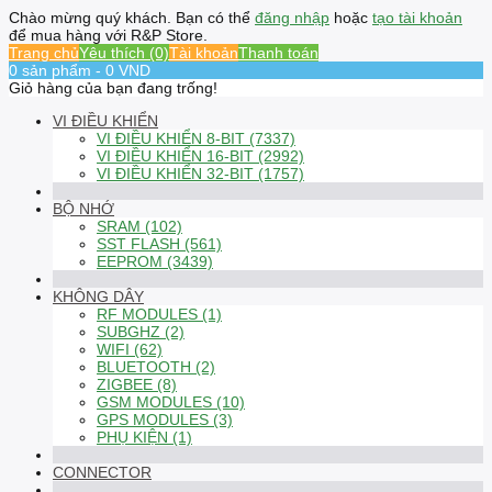
Chào mừng quý khách. Bạn có thể
đăng nhập
hoặc
tạo tài khoản
để mua hàng với R&P Store.
Trang chủ
Yêu thích (0)
Tài khoản
Thanh toán
0 sản phẩm - 0 VND
Giỏ hàng của bạn đang trống!
VI ĐIỀU KHIỂN
VI ĐIỀU KHIỂN 8-BIT (7337)
VI ĐIỀU KHIỂN 16-BIT (2992)
VI ĐIỀU KHIỂN 32-BIT (1757)
BỘ NHỚ
SRAM (102)
SST FLASH (561)
EEPROM (3439)
KHÔNG DÂY
RF MODULES (1)
SUBGHZ (2)
WIFI (62)
BLUETOOTH (2)
ZIGBEE (8)
GSM MODULES (10)
GPS MODULES (3)
PHỤ KIỆN (1)
CONNECTOR