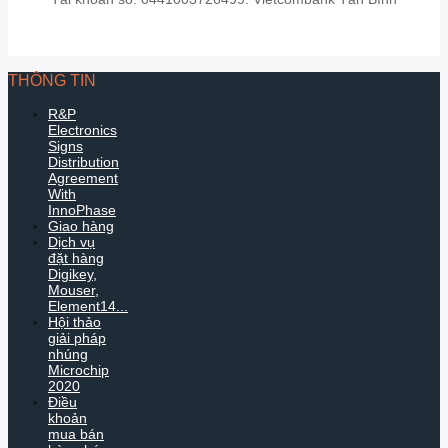
THÔNG TIN
R&P
Electronics
Signs
Distribution
Agreement
With
InnoPhase
Giao hàng
Dịch vụ
đặt hàng
Digikey,
Mouser,
Element14...
Hội thảo
giải pháp
nhúng
Microchip
2020
Điều
khoản
mua bán