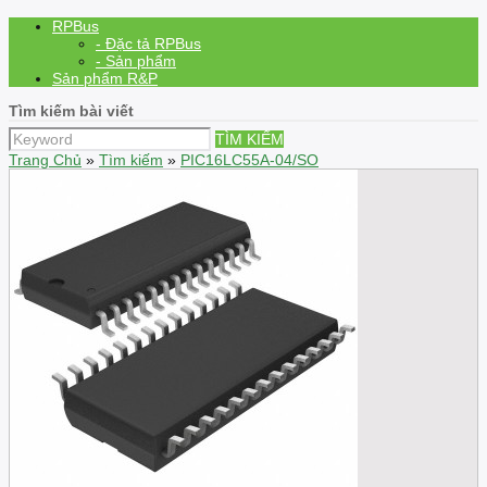
RPBus
- Đặc tả RPBus
- Sản phẩm
Sản phẩm R&P
Tìm kiếm bài viết
TÌM KIẾM
Trang Chủ
»
Tìm kiếm
»
PIC16LC55A-04/SO