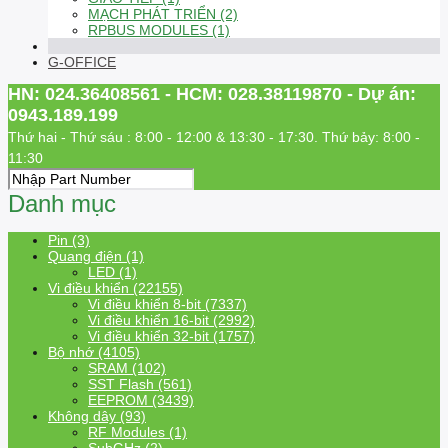
MẠCH PHÁT TRIỂN (2)
RPBUS MODULES (1)
G-OFFICE
HN: 024.36408561 - HCM: 028.38119870 - Dự án:
0943.189.199
Thứ hai - Thứ sáu : 8:00 - 12:00 & 13:30 - 17:30. Thứ bảy: 8:00 -
11:30
Danh mục
Pin (3)
Quang điện (1)
LED (1)
Vi điều khiển (22155)
Vi điều khiển 8-bit (7337)
Vi điều khiển 16-bit (2992)
Vi điều khiển 32-bit (1757)
Bộ nhớ (4105)
SRAM (102)
SST Flash (561)
EEPROM (3439)
Không dây (93)
RF Modules (1)