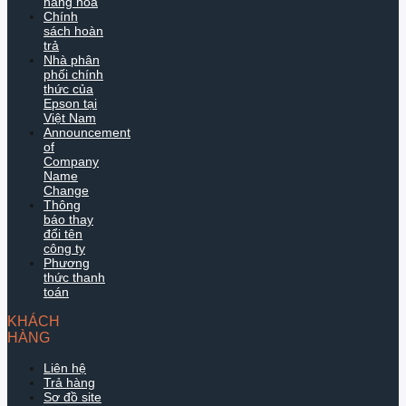
hàng hóa
Chính
sách hoàn
trả
Nhà phân
phối chính
thức của
Epson tại
Việt Nam
Announcement
of
Company
Name
Change
Thông
báo thay
đổi tên
công ty
Phương
thức thanh
toán
KHÁCH
HÀNG
Liên hệ
Trả hàng
Sơ đồ site