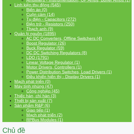
Amplifiers - Instrumentation, OP Amps, Buffer Amps (2)
Linh kiện thụ động (545)
Biến áp (0)
Cuộn cảm (14)
Tụ điện - Capacitors (272)
Điện trở - Resistors (250)
Thạch anh (9)
Quản lý nguồn (1895)
AC DC Converters, Offline Switchers (4)
Boost Regulator (26)
Buck Regulator (59)
DC DC Switching Regulators (8)
LDO (1791)
Linear Voltage Regulator (1)
Motor Drivers, Controllers (1)
Power Distribution Switches, Load Drivers (1)
Điều khiển hiển thị - Display Drivers (1)
Mạch phát triển (0)
Máy tính nhúng (47)
Công nghiệp (45)
Thiếc hàn, chì hàn (3)
Thiết bị sản xuất (7)
Sản phẩm R&P (6)
Giao tiếp (1)
Mạch phát triển (2)
RPBus Modules (1)
Chủ đề