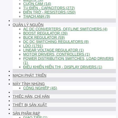
CUỘN CẢM (14)
TỤ ĐIỆN - CAPACITORS (272)
ĐIỆN TRỞ - RESISTORS (250)
THẠCH ANH (9)
QUẢN LÝ NGUỒN
AC DC CONVERTERS, OFFLINE SWITCHERS (4)
BOOST REGULATOR (26)
BUCK REGULATOR (59)
DC DC SWITCHING REGULATORS (8)
LDO (1791)
LINEAR VOLTAGE REGULATOR (1)
MOTOR DRIVERS, CONTROLLERS (1)
POWER DISTRIBUTION SWITCHES, LOAD DRIVERS
(1)
ĐIỀU KHIỂN HIỂN THỊ - DISPLAY DRIVERS (1)
MẠCH PHÁT TRIỂN
MÁY TÍNH NHÚNG
CÔNG NGHIỆP (45)
THIẾC HÀN, CHÌ HÀN
THIẾT BỊ SẢN XUẤT
SẢN PHẨM R&P
GIAO TIẾP (1)