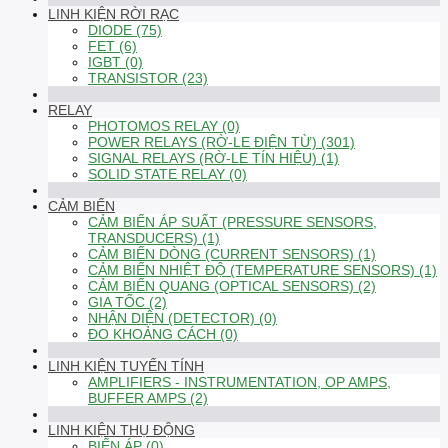
LINH KIỆN RỜI RẠC
DIODE (75)
FET (6)
IGBT (0)
TRANSISTOR (23)
RELAY
PHOTOMOS RELAY (0)
POWER RELAYS (RỜ-LE ĐIỆN TỪ) (301)
SIGNAL RELAYS (RỜ-LE TÍN HIỆU) (1)
SOLID STATE RELAY (0)
CẢM BIẾN
CẢM BIẾN ÁP SUẤT (PRESSURE SENSORS,
TRANSDUCERS) (1)
CẢM BIẾN DÒNG (CURRENT SENSORS) (1)
CẢM BIẾN NHIỆT ĐỘ (TEMPERATURE SENSORS) (1)
CẢM BIẾN QUANG (OPTICAL SENSORS) (2)
GIA TỐC (2)
NHẬN DIỆN (DETECTOR) (0)
ĐO KHOẢNG CÁCH (0)
LINH KIỆN TUYẾN TÍNH
AMPLIFIERS - INSTRUMENTATION, OP AMPS,
BUFFER AMPS (2)
LINH KIỆN THỤ ĐỘNG
BIẾN ÁP (0)