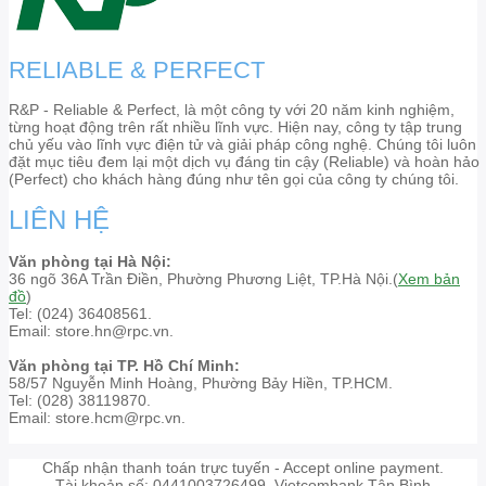
RELIABLE & PERFECT
R&P - Reliable & Perfect, là một công ty với 20 năm kinh nghiệm,
từng hoạt động trên rất nhiều lĩnh vực. Hiện nay, công ty tập trung
chủ yếu vào lĩnh vực điện tử và giải pháp công nghệ. Chúng tôi luôn
đặt mục tiêu đem lại một dịch vụ đáng tin cậy (Reliable) và hoàn hảo
(Perfect) cho khách hàng đúng như tên gọi của công ty chúng tôi.
LIÊN HỆ
Văn phòng tại Hà Nội:
36 ngõ 36A Trần Điền, Phường Phương Liệt, TP.Hà Nội.(
Xem bản
đồ
)
Tel: (024) 36408561.
Email: store.hn@rpc.vn.
Văn phòng tại TP. Hồ Chí Minh:
58/57 Nguyễn Minh Hoàng, Phường Bảy Hiền, TP.HCM.
Tel: (028) 38119870.
Email: store.hcm@rpc.vn.
Chấp nhận thanh toán trực tuyến - Accept online payment.
Tài khoản số: 0441003726499. Vietcombank Tân Bình