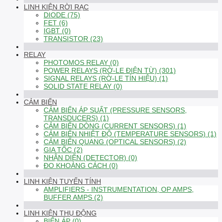
LINH KIỆN RỜI RẠC
DIODE (75)
FET (6)
IGBT (0)
TRANSISTOR (23)
RELAY
PHOTOMOS RELAY (0)
POWER RELAYS (RỜ-LE ĐIỆN TỪ) (301)
SIGNAL RELAYS (RỜ-LE TÍN HIỆU) (1)
SOLID STATE RELAY (0)
CẢM BIẾN
CẢM BIẾN ÁP SUẤT (PRESSURE SENSORS,
TRANSDUCERS) (1)
CẢM BIẾN DÒNG (CURRENT SENSORS) (1)
CẢM BIẾN NHIỆT ĐỘ (TEMPERATURE SENSORS) (1)
CẢM BIẾN QUANG (OPTICAL SENSORS) (2)
GIA TỐC (2)
NHẬN DIỆN (DETECTOR) (0)
ĐO KHOẢNG CÁCH (0)
LINH KIỆN TUYẾN TÍNH
AMPLIFIERS - INSTRUMENTATION, OP AMPS,
BUFFER AMPS (2)
LINH KIỆN THỤ ĐỘNG
BIẾN ÁP (0)