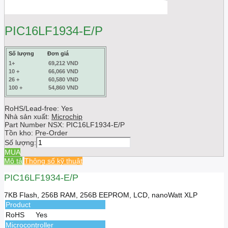
PIC16LF1934-E/P
Số lượng
Đơn giá
1+
69,212 VND
10 +
66,066 VND
26 +
60,580 VND
100 +
54,860 VND
RoHS/Lead-free: Yes
Nhà sản xuất:
Microchip
Part Number NSX:
PIC16LF1934-E/P
Tồn kho:
Pre-Order
Số lượng:
MUA
Mô tả
Thông số kỹ thuật
PIC16LF1934-E/P
7KB Flash, 256B RAM, 256B EEPROM, LCD, nanoWatt XLP
Product
RoHS
Yes
Microcontroller