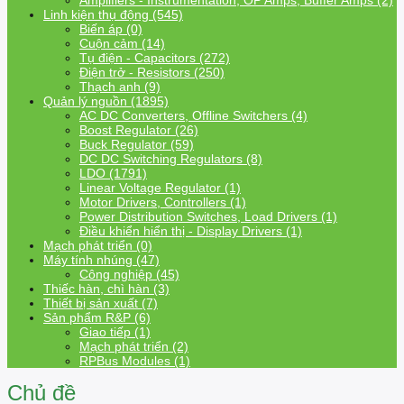
Amplifiers - Instrumentation, OP Amps, Buffer Amps (2)
Linh kiện thụ động (545)
Biến áp (0)
Cuộn cảm (14)
Tụ điện - Capacitors (272)
Điện trở - Resistors (250)
Thạch anh (9)
Quản lý nguồn (1895)
AC DC Converters, Offline Switchers (4)
Boost Regulator (26)
Buck Regulator (59)
DC DC Switching Regulators (8)
LDO (1791)
Linear Voltage Regulator (1)
Motor Drivers, Controllers (1)
Power Distribution Switches, Load Drivers (1)
Điều khiển hiển thị - Display Drivers (1)
Mạch phát triển (0)
Máy tính nhúng (47)
Công nghiệp (45)
Thiếc hàn, chì hàn (3)
Thiết bị sản xuất (7)
Sản phẩm R&P (6)
Giao tiếp (1)
Mạch phát triển (2)
RPBus Modules (1)
Chủ đề