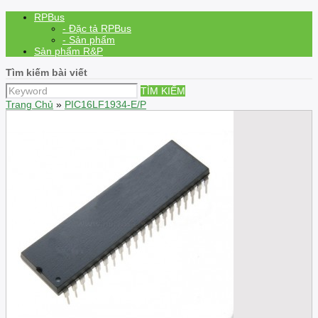
RPBus
- Đặc tả RPBus
- Sản phẩm
Sản phẩm R&P
Tìm kiếm bài viết
TÌM KIẾM
Trang Chủ
»
PIC16LF1934-E/P