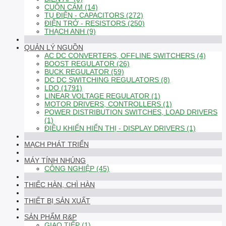
CUỘN CẢM (14)
TỤ ĐIỆN - CAPACITORS (272)
ĐIỆN TRỞ - RESISTORS (250)
THẠCH ANH (9)
QUẢN LÝ NGUỒN
AC DC CONVERTERS, OFFLINE SWITCHERS (4)
BOOST REGULATOR (26)
BUCK REGULATOR (59)
DC DC SWITCHING REGULATORS (8)
LDO (1791)
LINEAR VOLTAGE REGULATOR (1)
MOTOR DRIVERS, CONTROLLERS (1)
POWER DISTRIBUTION SWITCHES, LOAD DRIVERS
(1)
ĐIỀU KHIỂN HIỂN THỊ - DISPLAY DRIVERS (1)
MẠCH PHÁT TRIỂN
MÁY TÍNH NHÚNG
CÔNG NGHIỆP (45)
THIẾC HÀN, CHÌ HÀN
THIẾT BỊ SẢN XUẤT
SẢN PHẨM R&P
GIAO TIẾP (1)