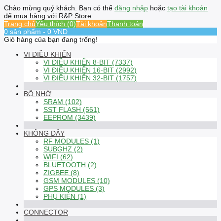
Chào mừng quý khách. Bạn có thể
đăng nhập
hoặc
tạo tài khoản
để mua hàng với R&P Store.
Trang chủ
Yêu thích (0)
Tài khoản
Thanh toán
0 sản phẩm - 0 VND
Giỏ hàng của bạn đang trống!
VI ĐIỀU KHIỂN
VI ĐIỀU KHIỂN 8-BIT (7337)
VI ĐIỀU KHIỂN 16-BIT (2992)
VI ĐIỀU KHIỂN 32-BIT (1757)
BỘ NHỚ
SRAM (102)
SST FLASH (561)
EEPROM (3439)
KHÔNG DÂY
RF MODULES (1)
SUBGHZ (2)
WIFI (62)
BLUETOOTH (2)
ZIGBEE (8)
GSM MODULES (10)
GPS MODULES (3)
PHỤ KIỆN (1)
CONNECTOR