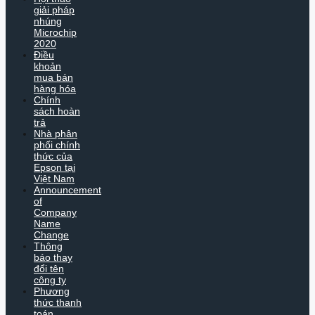
giải pháp
nhúng
Microchip
2020
Điều
khoản
mua bán
hàng hóa
Chính
sách hoàn
trả
Nhà phân
phối chính
thức của
Epson tại
Việt Nam
Announcement
of
Company
Name
Change
Thông
báo thay
đổi tên
công ty
Phương
thức thanh
toán