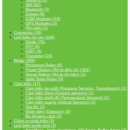
SubGHz (2)
Wifi (62)
Bluetooth (2)
Zigbee (8)
GSM Modules (10)
GPS Modules (3)
Phụ kiện (1)
Connector (26)
Linh kiện rời rạc (104)
Diode (75)
FET (6)
IGBT (0)
Transistor (23)
Relay (305)
Photomos Relay (0)
Power Relays (Rờ-le điện từ) (301)
Signal Relays (Rờ-le tín hiệu) (1)
Solid State Relay (0)
Cảm biến (17)
Cảm biến áp suất (Pressure Sensors, Transducers) (1)
Cảm biến dòng (Current sensors) (1)
Cảm biến nhiệt độ (Temperature Sensors) (1)
Cảm biến quang (Optical Sensors) (2)
Gia tốc (2)
Nhận diện (Detector) (0)
Đo khoảng cách (0)
Công cụ phát triển (3)
Linh kiện tuyến tính (2)