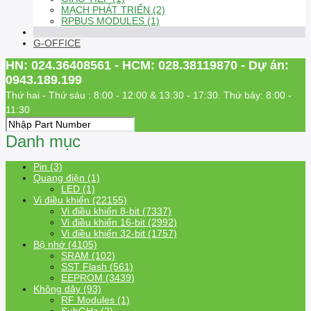
MẠCH PHÁT TRIỂN (2)
RPBUS MODULES (1)
G-OFFICE
HN: 024.36408561 - HCM: 028.38119870 - Dự án:
0943.189.199
Thứ hai - Thứ sáu : 8:00 - 12:00 & 13:30 - 17:30. Thứ bảy: 8:00 -
11:30
Danh mục
Pin (3)
Quang điện (1)
LED (1)
Vi điều khiển (22155)
Vi điều khiển 8-bit (7337)
Vi điều khiển 16-bit (2992)
Vi điều khiển 32-bit (1757)
Bộ nhớ (4105)
SRAM (102)
SST Flash (561)
EEPROM (3439)
Không dây (93)
RF Modules (1)