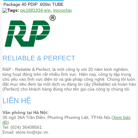
Package
40 PDIP .600in TUBE
Tags:
pic16lf1934-e/p
,
microchip
RELIABLE & PERFECT
R&P - Reliable & Perfect, là một công ty với 20 năm kinh nghiệm,
từng hoạt động trên rất nhiều lĩnh vực. Hiện nay, công ty tập trung
chủ yếu vào lĩnh vực điện tử và giải pháp công nghệ. Chúng tôi luôn
đặt mục tiêu đem lại một dịch vụ đáng tin cậy (Reliable) và hoàn hảo
(Perfect) cho khách hàng đúng như tên gọi của công ty chúng tôi.
LIÊN HỆ
Văn phòng tại Hà Nội:
36 ngõ 36A Trần Điền, Phường Phương Liệt, TP.Hà Nội.(
Xem bản
đồ
)
Tel: (024) 36408561.
Email: store.hn@rpc.vn.