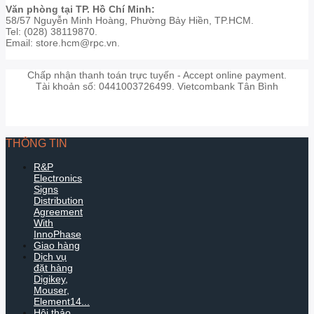
Văn phòng tại TP. Hồ Chí Minh:
58/57 Nguyễn Minh Hoàng, Phường Bảy Hiền, TP.HCM.
Tel: (028) 38119870.
Email: store.hcm@rpc.vn.
Chấp nhận thanh toán trực tuyến - Accept online payment.
Tài khoản số: 0441003726499. Vietcombank Tân Bình
THÔNG TIN
R&P
Electronics
Signs
Distribution
Agreement
With
InnoPhase
Giao hàng
Dịch vụ
đặt hàng
Digikey,
Mouser,
Element14...
Hội thảo