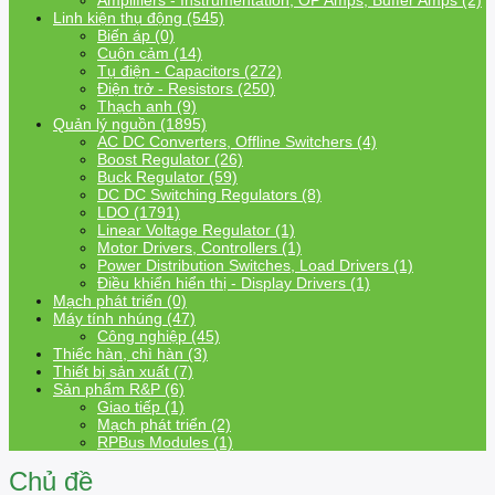
Amplifiers - Instrumentation, OP Amps, Buffer Amps (2)
Linh kiện thụ động (545)
Biến áp (0)
Cuộn cảm (14)
Tụ điện - Capacitors (272)
Điện trở - Resistors (250)
Thạch anh (9)
Quản lý nguồn (1895)
AC DC Converters, Offline Switchers (4)
Boost Regulator (26)
Buck Regulator (59)
DC DC Switching Regulators (8)
LDO (1791)
Linear Voltage Regulator (1)
Motor Drivers, Controllers (1)
Power Distribution Switches, Load Drivers (1)
Điều khiển hiển thị - Display Drivers (1)
Mạch phát triển (0)
Máy tính nhúng (47)
Công nghiệp (45)
Thiếc hàn, chì hàn (3)
Thiết bị sản xuất (7)
Sản phẩm R&P (6)
Giao tiếp (1)
Mạch phát triển (2)
RPBus Modules (1)
Chủ đề