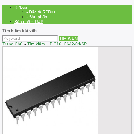
RPBus
- Đặc tả RPBus
- Sản phẩm
Sản phẩm R&P
Tìm kiếm bài viết
TÌM KIẾM
Trang Chủ
»
Tìm kiếm
»
PIC16LC642-04/SP