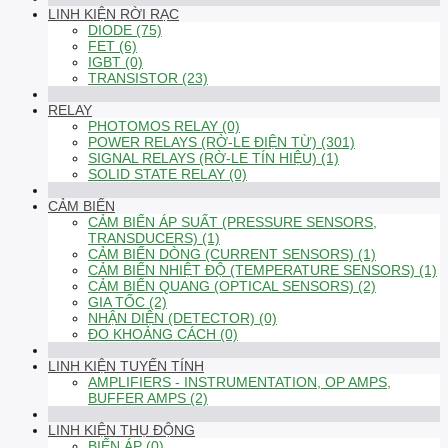
LINH KIỆN RỜI RẠC
DIODE (75)
FET (6)
IGBT (0)
TRANSISTOR (23)
RELAY
PHOTOMOS RELAY (0)
POWER RELAYS (RỜ-LE ĐIỆN TỪ) (301)
SIGNAL RELAYS (RỜ-LE TÍN HIỆU) (1)
SOLID STATE RELAY (0)
CẢM BIẾN
CẢM BIẾN ÁP SUẤT (PRESSURE SENSORS,
TRANSDUCERS) (1)
CẢM BIẾN DÒNG (CURRENT SENSORS) (1)
CẢM BIẾN NHIỆT ĐỘ (TEMPERATURE SENSORS) (1)
CẢM BIẾN QUANG (OPTICAL SENSORS) (2)
GIA TỐC (2)
NHẬN DIỆN (DETECTOR) (0)
ĐO KHOẢNG CÁCH (0)
LINH KIỆN TUYẾN TÍNH
AMPLIFIERS - INSTRUMENTATION, OP AMPS,
BUFFER AMPS (2)
LINH KIỆN THỤ ĐỘNG
BIẾN ÁP (0)