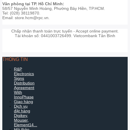
Văn phòng tại TP. Hồ Chí Minh:
58/57 Nguyễn Minh Hoàng, Phường Bảy Hiền, TP.HCM.
Tel: (028) 38119870.
Email: store.hcm@rpc.vn.
Chấp nhận thanh toán trực tuyến - Accept online payment.
Tài khoản số: 0441003726499. Vietcombank Tân Bình
THÔNG TIN
R&P
Electronics
Signs
Distribution
Agreement
With
InnoPhase
Giao hàng
Dịch vụ
đặt hàng
Digikey,
Mouser,
Element14...
Hội thảo