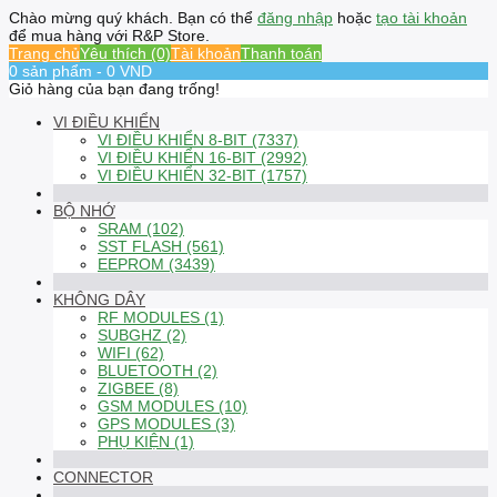
Chào mừng quý khách. Bạn có thể
đăng nhập
hoặc
tạo tài khoản
để mua hàng với R&P Store.
Trang chủ
Yêu thích (0)
Tài khoản
Thanh toán
0 sản phẩm - 0 VND
Giỏ hàng của bạn đang trống!
VI ĐIỀU KHIỂN
VI ĐIỀU KHIỂN 8-BIT (7337)
VI ĐIỀU KHIỂN 16-BIT (2992)
VI ĐIỀU KHIỂN 32-BIT (1757)
BỘ NHỚ
SRAM (102)
SST FLASH (561)
EEPROM (3439)
KHÔNG DÂY
RF MODULES (1)
SUBGHZ (2)
WIFI (62)
BLUETOOTH (2)
ZIGBEE (8)
GSM MODULES (10)
GPS MODULES (3)
PHỤ KIỆN (1)
CONNECTOR