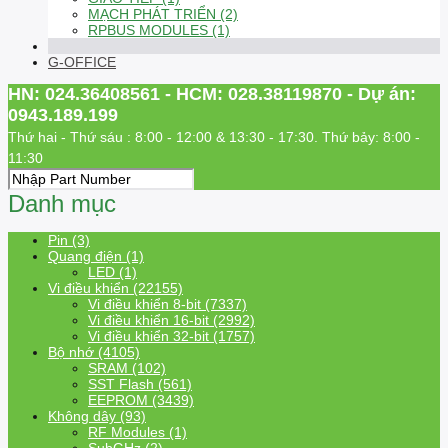
MẠCH PHÁT TRIỂN (2)
RPBUS MODULES (1)
G-OFFICE
HN: 024.36408561 - HCM: 028.38119870 - Dự án:
0943.189.199
Thứ hai - Thứ sáu : 8:00 - 12:00 & 13:30 - 17:30. Thứ bảy: 8:00 -
11:30
Danh mục
Pin (3)
Quang điện (1)
LED (1)
Vi điều khiển (22155)
Vi điều khiển 8-bit (7337)
Vi điều khiển 16-bit (2992)
Vi điều khiển 32-bit (1757)
Bộ nhớ (4105)
SRAM (102)
SST Flash (561)
EEPROM (3439)
Không dây (93)
RF Modules (1)