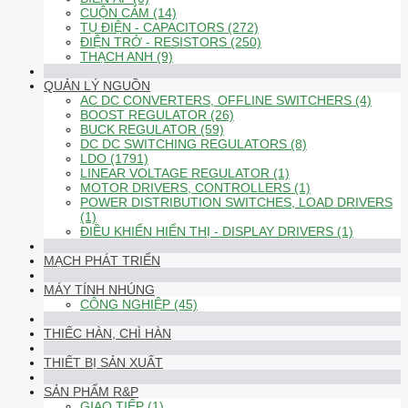
CUỘN CẢM (14)
TỤ ĐIỆN - CAPACITORS (272)
ĐIỆN TRỞ - RESISTORS (250)
THẠCH ANH (9)
QUẢN LÝ NGUỒN
AC DC CONVERTERS, OFFLINE SWITCHERS (4)
BOOST REGULATOR (26)
BUCK REGULATOR (59)
DC DC SWITCHING REGULATORS (8)
LDO (1791)
LINEAR VOLTAGE REGULATOR (1)
MOTOR DRIVERS, CONTROLLERS (1)
POWER DISTRIBUTION SWITCHES, LOAD DRIVERS
(1)
ĐIỀU KHIỂN HIỂN THỊ - DISPLAY DRIVERS (1)
MẠCH PHÁT TRIỂN
MÁY TÍNH NHÚNG
CÔNG NGHIỆP (45)
THIẾC HÀN, CHÌ HÀN
THIẾT BỊ SẢN XUẤT
SẢN PHẨM R&P
GIAO TIẾP (1)