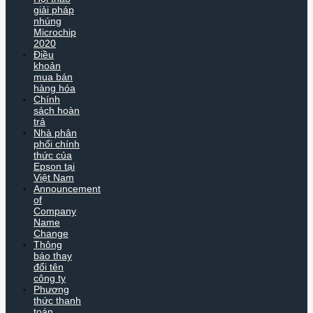
giải pháp
nhúng
Microchip
2020
Điều
khoản
mua bán
hàng hóa
Chính
sách hoàn
trả
Nhà phân
phối chính
thức của
Epson tại
Việt Nam
Announcement
of
Company
Name
Change
Thông
báo thay
đổi tên
công ty
Phương
thức thanh
toán