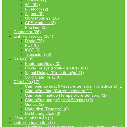
SubGHz (2)
Wifi (62)
Bluetooth (2)
Zigbee (8)
GSM Modules (10)
GPS Modules (3)
Phụ kiện (1)
Connector (26)
Linh kiện rời rạc (104)
Diode (75)
FET (6)
IGBT (0)
Transistor (23)
Relay (305)
Photomos Relay (0)
Power Relays (Rờ-le điện từ) (301)
Signal Relays (Rờ-le tín hiệu) (1)
Solid State Relay (0)
Cảm biến (17)
Cảm biến áp suất (Pressure Sensors, Transducers) (1)
Cảm biến dòng (Current sensors) (1)
Cảm biến nhiệt độ (Temperature Sensors) (1)
Cảm biến quang (Optical Sensors) (2)
Gia tốc (2)
Nhận diện (Detector) (0)
Đo khoảng cách (0)
Công cụ phát triển (3)
Linh kiện tuyến tính (2)