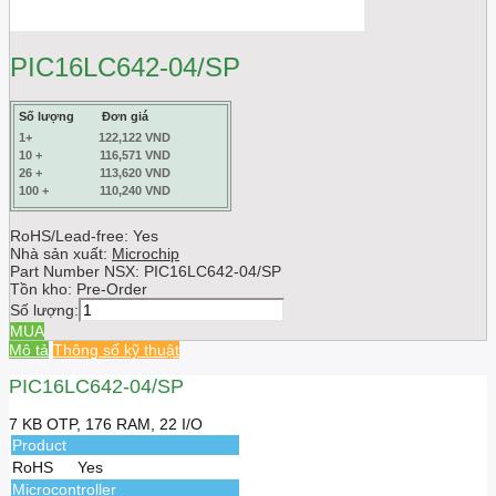
PIC16LC642-04/SP
Số lượng
Đơn giá
1+
122,122 VND
10 +
116,571 VND
26 +
113,620 VND
100 +
110,240 VND
RoHS/Lead-free: Yes
Nhà sản xuất:
Microchip
Part Number NSX:
PIC16LC642-04/SP
Tồn kho:
Pre-Order
Số lượng:
MUA
Mô tả
Thông số kỹ thuật
PIC16LC642-04/SP
7 KB OTP, 176 RAM, 22 I/O
Product
RoHS
Yes
Microcontroller