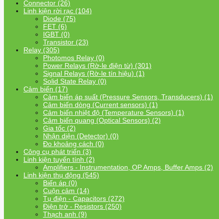
Connector (26)
Linh kiện rời rạc (104)
Diode (75)
FET (6)
IGBT (0)
Transistor (23)
Relay (305)
Photomos Relay (0)
Power Relays (Rờ-le điện từ) (301)
Signal Relays (Rờ-le tín hiệu) (1)
Solid State Relay (0)
Cảm biến (17)
Cảm biến áp suất (Pressure Sensors, Transducers) (1)
Cảm biến dòng (Current sensors) (1)
Cảm biến nhiệt độ (Temperature Sensors) (1)
Cảm biến quang (Optical Sensors) (2)
Gia tốc (2)
Nhận diện (Detector) (0)
Đo khoảng cách (0)
Công cụ phát triển (3)
Linh kiện tuyến tính (2)
Amplifiers - Instrumentation, OP Amps, Buffer Amps (2)
Linh kiện thụ động (545)
Biến áp (0)
Cuộn cảm (14)
Tụ điện - Capacitors (272)
Điện trở - Resistors (250)
Thạch anh (9)