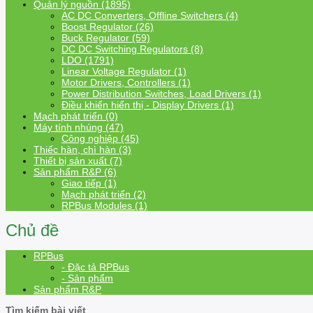
Quản lý nguồn (1895)
AC DC Converters, Offline Switchers (4)
Boost Regulator (26)
Buck Regulator (59)
DC DC Switching Regulators (8)
LDO (1791)
Linear Voltage Regulator (1)
Motor Drivers, Controllers (1)
Power Distribution Switches, Load Drivers (1)
Điều khiển hiển thị - Display Drivers (1)
Mạch phát triển (0)
Máy tính nhúng (47)
Công nghiệp (45)
Thiếc hàn, chì hàn (3)
Thiết bị sản xuất (7)
Sản phẩm R&P (6)
Giao tiếp (1)
Mạch phát triển (2)
RPBus Modules (1)
Chủ đề
RPBus
- Đặc tả RPBus
- Sản phẩm
Sản phẩm R&P
Tìm kiếm bài viết