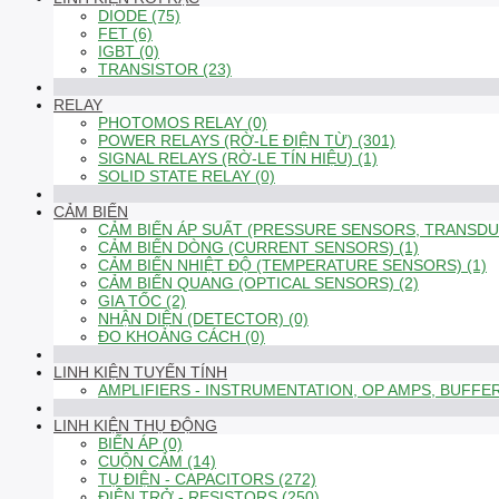
DIODE (75)
FET (6)
IGBT (0)
TRANSISTOR (23)
RELAY
PHOTOMOS RELAY (0)
POWER RELAYS (RỜ-LE ĐIỆN TỪ) (301)
SIGNAL RELAYS (RỜ-LE TÍN HIỆU) (1)
SOLID STATE RELAY (0)
CẢM BIẾN
CẢM BIẾN ÁP SUẤT (PRESSURE SENSORS, TRANSDUC
CẢM BIẾN DÒNG (CURRENT SENSORS) (1)
CẢM BIẾN NHIỆT ĐỘ (TEMPERATURE SENSORS) (1)
CẢM BIẾN QUANG (OPTICAL SENSORS) (2)
GIA TỐC (2)
NHẬN DIỆN (DETECTOR) (0)
ĐO KHOẢNG CÁCH (0)
LINH KIỆN TUYẾN TÍNH
AMPLIFIERS - INSTRUMENTATION, OP AMPS, BUFFER
LINH KIỆN THỤ ĐỘNG
BIẾN ÁP (0)
CUỘN CẢM (14)
TỤ ĐIỆN - CAPACITORS (272)
ĐIỆN TRỞ - RESISTORS (250)