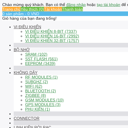
Chào mừng quý khách. Bạn có thể
đăng nhập
hoặc
tạo tài khoản
để 
Trang chủ
Yêu thích (0)
Tài khoản
Thanh toán
0 sản phẩm - 0 VND
Giỏ hàng của bạn đang trống!
VI ĐIỀU KHIỂN
VI ĐIỀU KHIỂN 8-BIT (7337)
VI ĐIỀU KHIỂN 16-BIT (2992)
VI ĐIỀU KHIỂN 32-BIT (1757)
BỘ NHỚ
SRAM (102)
SST FLASH (561)
EEPROM (3439)
KHÔNG DÂY
RF MODULES (1)
SUBGHZ (2)
WIFI (62)
BLUETOOTH (2)
ZIGBEE (8)
GSM MODULES (10)
GPS MODULES (3)
PHỤ KIỆN (1)
CONNECTOR
LINH KIỆN RỜI RẠC