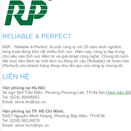
RELIABLE & PERFECT
R&P - Reliable & Perfect, là một công ty với 20 năm kinh nghiệm,
từng hoạt động trên rất nhiều lĩnh vực. Hiện nay, công ty tập trung
chủ yếu vào lĩnh vực điện tử và giải pháp công nghệ. Chúng tôi luôn
đặt mục tiêu đem lại một dịch vụ đáng tin cậy (Reliable) và hoàn hảo
(Perfect) cho khách hàng đúng như tên gọi của công ty chúng tôi.
LIÊN HỆ
Văn phòng tại Hà Nội:
36 ngõ 36A Trần Điền, Phường Phương Liệt, TP.Hà Nội.(
Xem bản đồ
Tel: (024) 36408561.
Email: store.hn@rpc.vn.
Văn phòng tại TP. Hồ Chí Minh:
58/57 Nguyễn Minh Hoàng, Phường Bảy Hiền, TP.HCM.
Tel: (028) 38119870.
Email: store.hcm@rpc.vn.