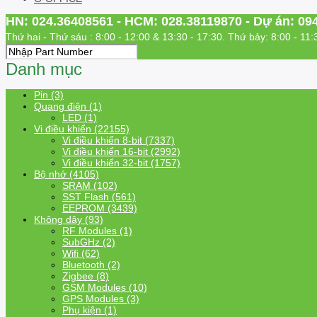
HN: 024.36408561 - HCM: 028.38119870 - Dự án: 09
Thứ hai - Thứ sáu : 8:00 - 12:00 & 13:30 - 17:30. Thứ bảy: 8:00 - 11:
Danh mục
Pin (3)
Quang điện (1)
LED (1)
Vi điều khiển (22155)
Vi điều khiển 8-bit (7337)
Vi điều khiển 16-bit (2992)
Vi điều khiển 32-bit (1757)
Bộ nhớ (4105)
SRAM (102)
SST Flash (561)
EEPROM (3439)
Không dây (93)
RF Modules (1)
SubGHz (2)
Wifi (62)
Bluetooth (2)
Zigbee (8)
GSM Modules (10)
GPS Modules (3)
Phụ kiện (1)