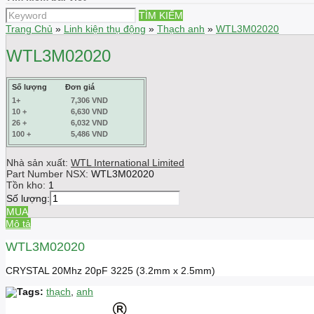
TÌM KIẾM
Trang Chủ
»
Linh kiện thụ động
»
Thạch anh
»
WTL3M02020
WTL3M02020
Số lượng
Đơn giá
1+
7,306 VND
10 +
6,630 VND
26 +
6,032 VND
100 +
5,486 VND
Nhà sản xuất:
WTL International Limited
Part Number NSX:
WTL3M02020
Tồn kho:
1
Số lượng:
MUA
Mô tả
WTL3M02020
CRYSTAL 20Mhz 20pF 3225 (3.2mm x 2.5mm)
Tags:
thạch
,
anh