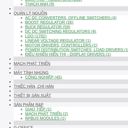
THẠCH ANH (9)
QUẢN LÝ NGUỒN
AC DC CONVERTERS, OFFLINE SWITCHERS (4)
BOOST REGULATOR (26)
BUCK REGULATOR (59)
DC DC SWITCHING REGULATORS (8)
LDO (1791)
LINEAR VOLTAGE REGULATOR (1)
MOTOR DRIVERS, CONTROLLERS (1)
POWER DISTRIBUTION SWITCHES, LOAD DRIVERS (1
ĐIỀU KHIỂN HIỂN THỊ - DISPLAY DRIVERS (1)
MẠCH PHÁT TRIỂN
MÁY TÍNH NHÚNG
CÔNG NGHIỆP (45)
THIẾC HÀN, CHÌ HÀN
THIẾT BỊ SẢN XUẤT
SẢN PHẨM R&P
GIAO TIẾP (1)
MẠCH PHÁT TRIỂN (2)
RPBUS MODULES (1)
G-OFFICE