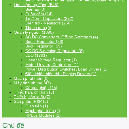
Amplifiers - Instrumentation, OP Amps, Buffer Amps (2)
Linh kiện thụ động (545)
Biến áp (0)
Cuộn cảm (14)
Tụ điện - Capacitors (272)
Điện trở - Resistors (250)
Thạch anh (9)
Quản lý nguồn (1895)
AC DC Converters, Offline Switchers (4)
Boost Regulator (26)
Buck Regulator (59)
DC DC Switching Regulators (8)
LDO (1791)
Linear Voltage Regulator (1)
Motor Drivers, Controllers (1)
Power Distribution Switches, Load Drivers (1)
Điều khiển hiển thị - Display Drivers (1)
Mạch phát triển (0)
Máy tính nhúng (47)
Công nghiệp (45)
Thiếc hàn, chì hàn (3)
Thiết bị sản xuất (7)
Sản phẩm R&P (6)
Giao tiếp (1)
Mạch phát triển (2)
RPBus Modules (1)
Chủ đề