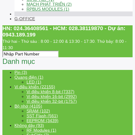
MẠCH PHÁT TRIỂN (2)
RPBUS MODULES (1)
G-OFFICE
HN: 024.36408561 - HCM: 028.38119870 - Dự án:
0943.189.199
Thứ hai - Thứ sáu : 8:00 - 12:00 & 13:30 - 17:30. Thứ bảy: 8:00 -
11:30
Danh mục
Pin (3)
Quang điện (1)
LED (1)
Vi điều khiển (22155)
Vi điều khiển 8-bit (7337)
Vi điều khiển 16-bit (2992)
Vi điều khiển 32-bit (1757)
Bộ nhớ (4105)
SRAM (102)
SST Flash (561)
EEPROM (3439)
Không dây (93)
RF Modules (1)