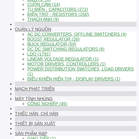
CUỘN CẢM (14)
TỤ ĐIỆN - CAPACITORS (272)
ĐIỆN TRỞ - RESISTORS (250)
THẠCH ANH (9)
QUẢN LÝ NGUỒN
AC DC CONVERTERS, OFFLINE SWITCHERS (4)
BOOST REGULATOR (26)
BUCK REGULATOR (59)
DC DC SWITCHING REGULATORS (8)
LDO (1791)
LINEAR VOLTAGE REGULATOR (1)
MOTOR DRIVERS, CONTROLLERS (1)
POWER DISTRIBUTION SWITCHES, LOAD DRIVERS
(1)
ĐIỀU KHIỂN HIỂN THỊ - DISPLAY DRIVERS (1)
MẠCH PHÁT TRIỂN
MÁY TÍNH NHÚNG
CÔNG NGHIỆP (45)
THIẾC HÀN, CHÌ HÀN
THIẾT BỊ SẢN XUẤT
SẢN PHẨM R&P
GIAO TIẾP (1)