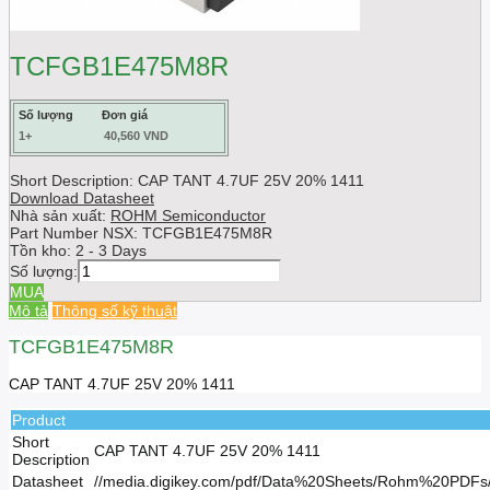
TCFGB1E475M8R
Số lượng
Đơn giá
1+
40,560 VND
Short Description: CAP TANT 4.7UF 25V 20% 1411
Download Datasheet
Nhà sản xuất:
ROHM Semiconductor
Part Number NSX:
TCFGB1E475M8R
Tồn kho:
2 - 3 Days
Số lượng:
MUA
Mô tả
Thông số kỹ thuật
TCFGB1E475M8R
CAP TANT 4.7UF 25V 20% 1411
Product
Short
CAP TANT 4.7UF 25V 20% 1411
Description
Datasheet
//media.digikey.com/pdf/Data%20Sheets/Rohm%20PDF