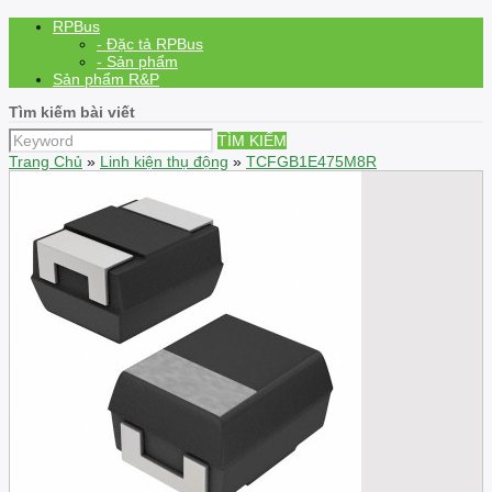
RPBus
- Đặc tả RPBus
- Sản phẩm
Sản phẩm R&P
Tìm kiếm bài viết
TÌM KIẾM
Trang Chủ
»
Linh kiện thụ động
»
TCFGB1E475M8R