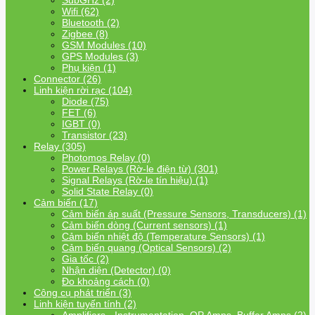
SubGHz (2)
Wifi (62)
Bluetooth (2)
Zigbee (8)
GSM Modules (10)
GPS Modules (3)
Phụ kiện (1)
Connector (26)
Linh kiện rời rạc (104)
Diode (75)
FET (6)
IGBT (0)
Transistor (23)
Relay (305)
Photomos Relay (0)
Power Relays (Rờ-le điện từ) (301)
Signal Relays (Rờ-le tín hiệu) (1)
Solid State Relay (0)
Cảm biến (17)
Cảm biến áp suất (Pressure Sensors, Transducers) (1)
Cảm biến dòng (Current sensors) (1)
Cảm biến nhiệt độ (Temperature Sensors) (1)
Cảm biến quang (Optical Sensors) (2)
Gia tốc (2)
Nhận diện (Detector) (0)
Đo khoảng cách (0)
Công cụ phát triển (3)
Linh kiện tuyến tính (2)