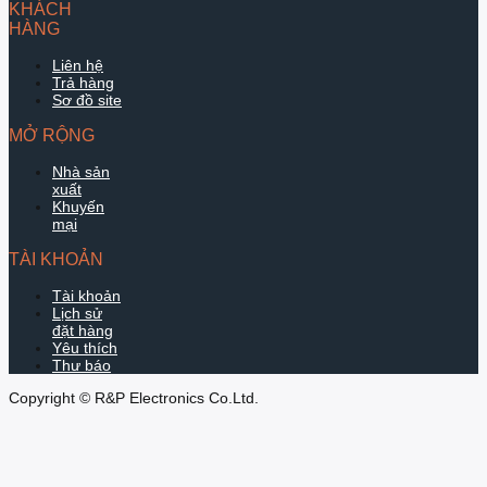
KHÁCH
HÀNG
Liên hệ
Trả hàng
Sơ đồ site
MỞ RỘNG
Nhà sản
xuất
Khuyến
mại
TÀI KHOẢN
Tài khoản
Lịch sử
đặt hàng
Yêu thích
Thư báo
Copyright © R&P Electronics Co.Ltd.