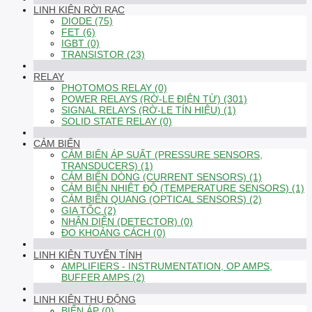
LINH KIỆN RỜI RẠC
DIODE (75)
FET (6)
IGBT (0)
TRANSISTOR (23)
RELAY
PHOTOMOS RELAY (0)
POWER RELAYS (RỜ-LE ĐIỆN TỪ) (301)
SIGNAL RELAYS (RỜ-LE TÍN HIỆU) (1)
SOLID STATE RELAY (0)
CẢM BIẾN
CẢM BIẾN ÁP SUẤT (PRESSURE SENSORS,
TRANSDUCERS) (1)
CẢM BIẾN DÒNG (CURRENT SENSORS) (1)
CẢM BIẾN NHIỆT ĐỘ (TEMPERATURE SENSORS) (1)
CẢM BIẾN QUANG (OPTICAL SENSORS) (2)
GIA TỐC (2)
NHẬN DIỆN (DETECTOR) (0)
ĐO KHOẢNG CÁCH (0)
LINH KIỆN TUYẾN TÍNH
AMPLIFIERS - INSTRUMENTATION, OP AMPS,
BUFFER AMPS (2)
LINH KIỆN THỤ ĐỘNG
BIẾN ÁP (0)