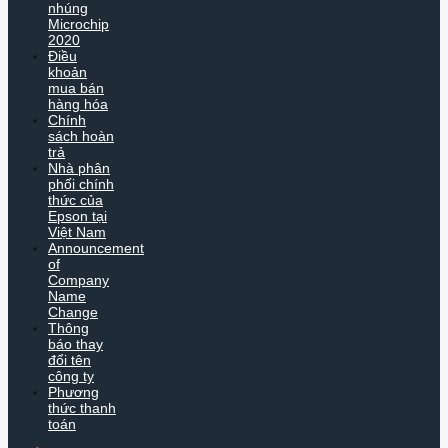
nhúng
Microchip
2020
Điều
khoản
mua bán
hàng hóa
Chính
sách hoàn
trả
Nhà phân
phối chính
thức của
Epson tại
Việt Nam
Announcement
of
Company
Name
Change
Thông
báo thay
đổi tên
công ty
Phương
thức thanh
toán