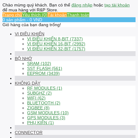
Chào mừng quý khách. Bạn có thể
đăng nhập
hoặc
tạo tài khoản
để mua hàng với R&P Store.
Trang chủ
Yêu thích (0)
Tài khoản
Thanh toán
0 sản phẩm - 0 VND
Giỏ hàng của bạn đang trống!
VI ĐIỀU KHIỂN
VI ĐIỀU KHIỂN 8-BIT (7337)
VI ĐIỀU KHIỂN 16-BIT (2992)
VI ĐIỀU KHIỂN 32-BIT (1757)
BỘ NHỚ
SRAM (102)
SST FLASH (561)
EEPROM (3439)
KHÔNG DÂY
RF MODULES (1)
SUBGHZ (2)
WIFI (62)
BLUETOOTH (2)
ZIGBEE (8)
GSM MODULES (10)
GPS MODULES (3)
PHỤ KIỆN (1)
CONNECTOR