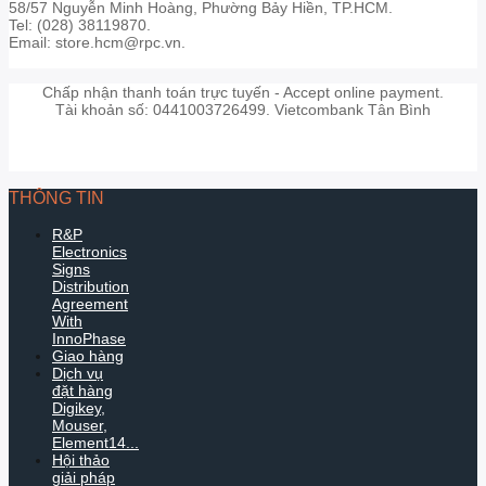
58/57 Nguyễn Minh Hoàng, Phường Bảy Hiền, TP.HCM.
Tel: (028) 38119870.
Email: store.hcm@rpc.vn.
Chấp nhận thanh toán trực tuyến - Accept online payment.
Tài khoản số: 0441003726499. Vietcombank Tân Bình
THÔNG TIN
R&P
Electronics
Signs
Distribution
Agreement
With
InnoPhase
Giao hàng
Dịch vụ
đặt hàng
Digikey,
Mouser,
Element14...
Hội thảo
giải pháp