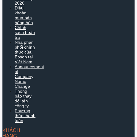
2020
Điều
khoản
mua bán
hàng hóa
Chính
sách hoàn
trả
Nhà phân
phối chính
thức của
Epson tại
Việt Nam
Announcement
of
Company
Name
Change
Thông
báo thay
đổi tên
công ty
Phương
thức thanh
toán
KHÁCH
HÀNG