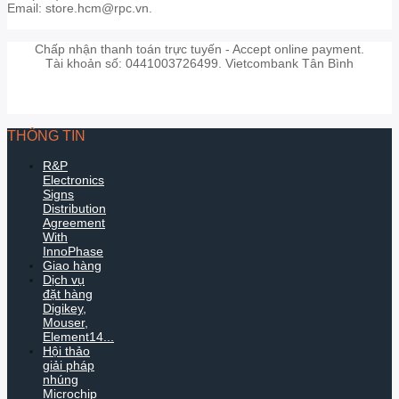
Email: store.hcm@rpc.vn.
Chấp nhận thanh toán trực tuyến - Accept online payment.
Tài khoản số: 0441003726499. Vietcombank Tân Bình
THÔNG TIN
R&P
Electronics
Signs
Distribution
Agreement
With
InnoPhase
Giao hàng
Dịch vụ
đặt hàng
Digikey,
Mouser,
Element14...
Hội thảo
giải pháp
nhúng
Microchip