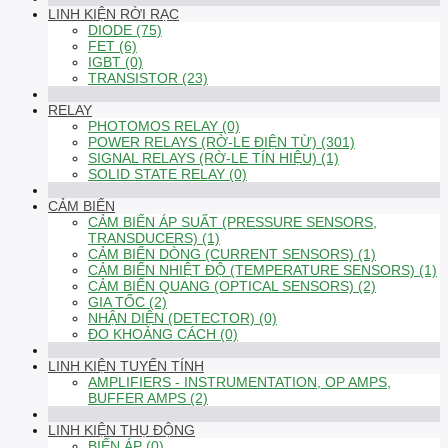
LINH KIỆN RỜI RẠC
DIODE (75)
FET (6)
IGBT (0)
TRANSISTOR (23)
RELAY
PHOTOMOS RELAY (0)
POWER RELAYS (RỜ-LE ĐIỆN TỪ) (301)
SIGNAL RELAYS (RỜ-LE TÍN HIỆU) (1)
SOLID STATE RELAY (0)
CẢM BIẾN
CẢM BIẾN ÁP SUẤT (PRESSURE SENSORS,
TRANSDUCERS) (1)
CẢM BIẾN DÒNG (CURRENT SENSORS) (1)
CẢM BIẾN NHIỆT ĐỘ (TEMPERATURE SENSORS) (1)
CẢM BIẾN QUANG (OPTICAL SENSORS) (2)
GIA TỐC (2)
NHẬN DIỆN (DETECTOR) (0)
ĐO KHOẢNG CÁCH (0)
LINH KIỆN TUYẾN TÍNH
AMPLIFIERS - INSTRUMENTATION, OP AMPS,
BUFFER AMPS (2)
LINH KIỆN THỤ ĐỘNG
BIẾN ÁP (0)