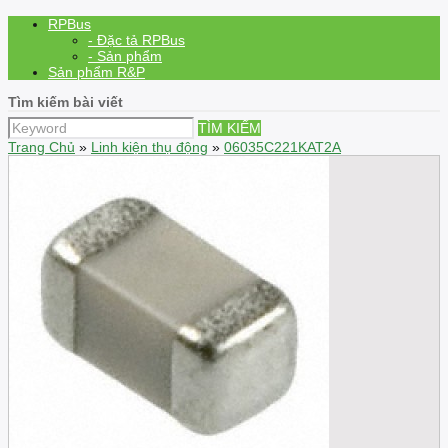
RPBus
- Đặc tả RPBus
- Sản phẩm
Sản phẩm R&P
Tìm kiếm bài viết
TÌM KIẾM
Trang Chủ
»
Linh kiện thụ động
»
06035C221KAT2A