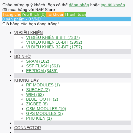
Chào mừng quý khách. Bạn có thể
đăng nhập
hoặc
tạo tài khoản
để mua hàng với R&P Store.
Trang chủ
Yêu thích (0)
Tài khoản
Thanh toán
0 sản phẩm - 0 VND
Giỏ hàng của bạn đang trống!
VI ĐIỀU KHIỂN
VI ĐIỀU KHIỂN 8-BIT (7337)
VI ĐIỀU KHIỂN 16-BIT (2992)
VI ĐIỀU KHIỂN 32-BIT (1757)
BỘ NHỚ
SRAM (102)
SST FLASH (561)
EEPROM (3439)
KHÔNG DÂY
RF MODULES (1)
SUBGHZ (2)
WIFI (62)
BLUETOOTH (2)
ZIGBEE (8)
GSM MODULES (10)
GPS MODULES (3)
PHỤ KIỆN (1)
CONNECTOR