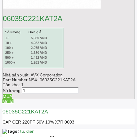
06035C221KAT2A
Số lượng
Đơn giá
1+
5,980 VND
10 +
4,082 VND
100 +
2,075 VND
250 +
1,680 VND
500 +
1,482 VND
1000 +
1,261 VND
Nhà sản xuất:
AVX Corporation
Part Number NSX:
06035C221KAT2A
Tồn kho:
1
Số lượng:
MUA
Mô tả
06035C221KAT2A
CAP CER 220PF 50V 10% X7R 0603
Tags:
tụ
,
điện