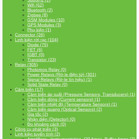
SubGHz (2)
Wifi (62)
Bluetooth (2)
Zigbee (8)
GSM Modules (10)
GPS Modules (3)
Phụ kiện (1)
Connector (26)
Linh kiện rời rạc (104)
Diode (75)
FET (6)
IGBT (0)
Transistor (23)
Relay (305)
Photomos Relay (0)
Power Relays (Rờ-le điện từ) (301)
Signal Relays (Rờ-le tín hiệu) (1)
Solid State Relay (0)
Cảm biến (17)
Cảm biến áp suất (Pressure Sensors, Transducers) (1)
Cảm biến dòng (Current sensors) (1)
Cảm biến nhiệt độ (Temperature Sensors) (1)
Cảm biến quang (Optical Sensors) (2)
Gia tốc (2)
Nhận diện (Detector) (0)
Đo khoảng cách (0)
Công cụ phát triển (3)
Linh kiện tuyến tính (2)