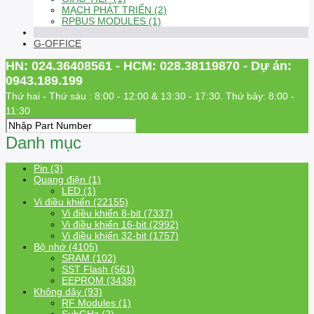
MẠCH PHÁT TRIỂN (2)
RPBUS MODULES (1)
G-OFFICE
HN: 024.36408561 - HCM: 028.38119870 - Dự án:
0943.189.199
Thứ hai - Thứ sáu : 8:00 - 12:00 & 13:30 - 17:30. Thứ bảy: 8:00 -
11:30
Danh mục
Pin (3)
Quang điện (1)
LED (1)
Vi điều khiển (22155)
Vi điều khiển 8-bit (7337)
Vi điều khiển 16-bit (2992)
Vi điều khiển 32-bit (1757)
Bộ nhớ (4105)
SRAM (102)
SST Flash (561)
EEPROM (3439)
Không dây (93)
RF Modules (1)