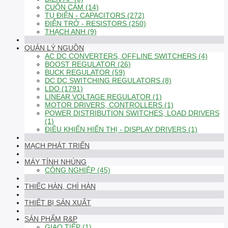
CUỘN CẢM (14)
TỤ ĐIỆN - CAPACITORS (272)
ĐIỆN TRỞ - RESISTORS (250)
THẠCH ANH (9)
QUẢN LÝ NGUỒN
AC DC CONVERTERS, OFFLINE SWITCHERS (4)
BOOST REGULATOR (26)
BUCK REGULATOR (59)
DC DC SWITCHING REGULATORS (8)
LDO (1791)
LINEAR VOLTAGE REGULATOR (1)
MOTOR DRIVERS, CONTROLLERS (1)
POWER DISTRIBUTION SWITCHES, LOAD DRIVERS
(1)
ĐIỀU KHIỂN HIỂN THỊ - DISPLAY DRIVERS (1)
MẠCH PHÁT TRIỂN
MÁY TÍNH NHÚNG
CÔNG NGHIỆP (45)
THIẾC HÀN, CHÌ HÀN
THIẾT BỊ SẢN XUẤT
SẢN PHẨM R&P
GIAO TIẾP (1)