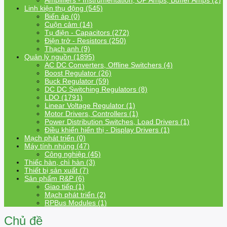
Amplifiers - Instrumentation, OP Amps, Buffer Amps (2)
Linh kiện thụ động (545)
Biến áp (0)
Cuộn cảm (14)
Tụ điện - Capacitors (272)
Điện trở - Resistors (250)
Thạch anh (9)
Quản lý nguồn (1895)
AC DC Converters, Offline Switchers (4)
Boost Regulator (26)
Buck Regulator (59)
DC DC Switching Regulators (8)
LDO (1791)
Linear Voltage Regulator (1)
Motor Drivers, Controllers (1)
Power Distribution Switches, Load Drivers (1)
Điều khiển hiển thị - Display Drivers (1)
Mạch phát triển (0)
Máy tính nhúng (47)
Công nghiệp (45)
Thiếc hàn, chì hàn (3)
Thiết bị sản xuất (7)
Sản phẩm R&P (6)
Giao tiếp (1)
Mạch phát triển (2)
RPBus Modules (1)
Chủ đề