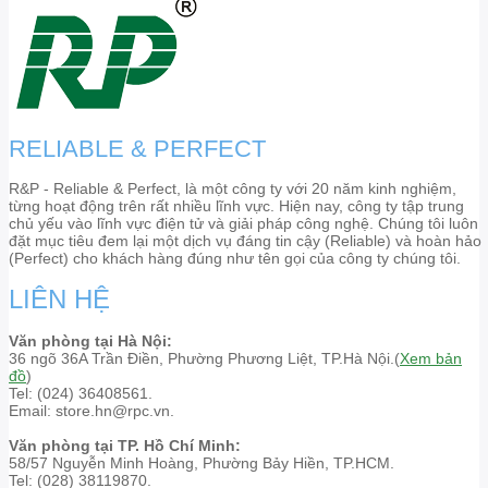
RELIABLE & PERFECT
R&P - Reliable & Perfect, là một công ty với 20 năm kinh nghiệm,
từng hoạt động trên rất nhiều lĩnh vực. Hiện nay, công ty tập trung
chủ yếu vào lĩnh vực điện tử và giải pháp công nghệ. Chúng tôi luôn
đặt mục tiêu đem lại một dịch vụ đáng tin cậy (Reliable) và hoàn hảo
(Perfect) cho khách hàng đúng như tên gọi của công ty chúng tôi.
LIÊN HỆ
Văn phòng tại Hà Nội:
36 ngõ 36A Trần Điền, Phường Phương Liệt, TP.Hà Nội.(
Xem bản
đồ
)
Tel: (024) 36408561.
Email: store.hn@rpc.vn.
Văn phòng tại TP. Hồ Chí Minh:
58/57 Nguyễn Minh Hoàng, Phường Bảy Hiền, TP.HCM.
Tel: (028) 38119870.