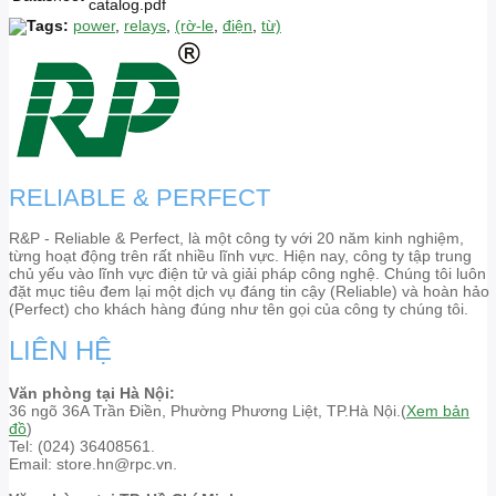
catalog.pdf
Tags:
power
,
relays
,
(rờ-le
,
điện
,
từ)
RELIABLE & PERFECT
R&P - Reliable & Perfect, là một công ty với 20 năm kinh nghiệm,
từng hoạt động trên rất nhiều lĩnh vực. Hiện nay, công ty tập trung
chủ yếu vào lĩnh vực điện tử và giải pháp công nghệ. Chúng tôi luôn
đặt mục tiêu đem lại một dịch vụ đáng tin cậy (Reliable) và hoàn hảo
(Perfect) cho khách hàng đúng như tên gọi của công ty chúng tôi.
LIÊN HỆ
Văn phòng tại Hà Nội:
36 ngõ 36A Trần Điền, Phường Phương Liệt, TP.Hà Nội.(
Xem bản
đồ
)
Tel: (024) 36408561.
Email: store.hn@rpc.vn.