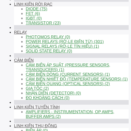
LINH KIỆN RỜI RẠC
DIODE (75)
FET (6)
IGBT (0)
TRANSISTOR (23)
RELAY
PHOTOMOS RELAY (0)
POWER RELAYS (RỜ-LE ĐIỆN TỪ) (301)
SIGNAL RELAYS (RỜ-LE TÍN HIỆU) (1)
SOLID STATE RELAY (0)
CẢM BIẾN
CẢM BIẾN ÁP SUẤT (PRESSURE SENSORS,
TRANSDUCERS) (1)
CẢM BIẾN DÒNG (CURRENT SENSORS) (1)
CẢM BIẾN NHIỆT ĐỘ (TEMPERATURE SENSORS) (1)
CẢM BIẾN QUANG (OPTICAL SENSORS) (2)
GIA TỐC (2)
NHẬN DIỆN (DETECTOR) (0)
ĐO KHOẢNG CÁCH (0)
LINH KIỆN TUYẾN TÍNH
AMPLIFIERS - INSTRUMENTATION, OP AMPS,
BUFFER AMPS (2)
LINH KIỆN THỤ ĐỘNG
BIẾN ÁP (0)