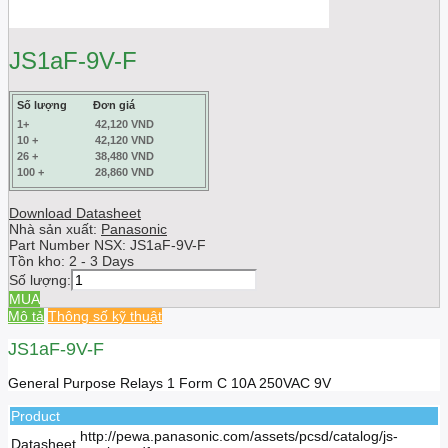
JS1aF-9V-F
Số lượng
Đơn giá
1+
42,120 VND
10 +
42,120 VND
26 +
38,480 VND
100 +
28,860 VND
Download Datasheet
Nhà sản xuất:
Panasonic
Part Number NSX:
JS1aF-9V-F
Tồn kho:
2 - 3 Days
Số lượng:
MUA
Mô tả
Thông số kỹ thuật
JS1aF-9V-F
General Purpose Relays 1 Form C 10A 250VAC 9V
Product
http://pewa.panasonic.com/assets/pcsd/catalog/js-
Datasheet