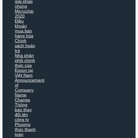
giải pháp
nhúng
Microchip
2020
Điều
khoản
mua bán
hàng hóa
Chính
sách hoàn
trả
Nhà phân
phối chính
thức của
Epson tại
Việt Nam
Announcement
of
Company
Name
Change
Thông
báo thay
đổi tên
công ty
Phương
thức thanh
toán