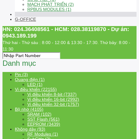
MẠCH PHÁT TRIỂN (2)
RPBUS MODULES (1)
G-OFFICE
HN: 024.36408561 - HCM: 028.38119870 - Dự án:
0943.189.199
Thứ hai - Thứ sáu : 8:00 - 12:00 & 13:30 - 17:30. Thứ bảy: 8:00 -
11:30
Danh mục
Pin (3)
Quang điện (1)
LED (1)
Vi điều khiển (22155)
Vi điều khiển 8-bit (7337)
Vi điều khiển 16-bit (2992)
Vi điều khiển 32-bit (1757)
Bộ nhớ (4105)
SRAM (102)
SST Flash (561)
EEPROM (3439)
Không dây (93)
RF Modules (1)