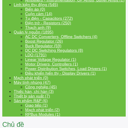
Amplifiers - Instrumentation, OP Amps, Buffer Amps (2)
Linh kiện thụ động (545)
Biến áp (0)
Cuộn cảm (14)
Tụ điện - Capacitors (272)
Điện trở - Resistors (250)
Thạch anh (9)
Quản lý nguồn (1895)
AC DC Converters, Offline Switchers (4)
Boost Regulator (26)
Buck Regulator (59)
DC DC Switching Regulators (8)
LDO (1791)
Linear Voltage Regulator (1)
Motor Drivers, Controllers (1)
Power Distribution Switches, Load Drivers (1)
Điều khiển hiển thị - Display Drivers (1)
Mạch phát triển (0)
Máy tính nhúng (47)
Công nghiệp (45)
Thiếc hàn, chì hàn (3)
Thiết bị sản xuất (7)
Sản phẩm R&P (6)
Giao tiếp (1)
Mạch phát triển (2)
RPBus Modules (1)
Chủ đề