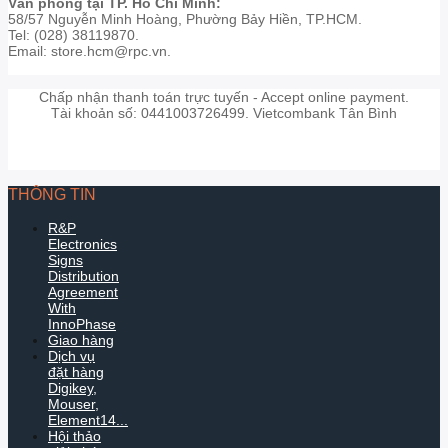
Văn phòng tại TP. Hồ Chí Minh:
58/57 Nguyễn Minh Hoàng, Phường Bảy Hiền, TP.HCM.
Tel: (028) 38119870.
Email: store.hcm@rpc.vn.
Chấp nhận thanh toán trực tuyến - Accept online payment.
Tài khoản số: 0441003726499. Vietcombank Tân Bình
THÔNG TIN
R&P
Electronics
Signs
Distribution
Agreement
With
InnoPhase
Giao hàng
Dịch vụ
đặt hàng
Digikey,
Mouser,
Element14...
Hội thảo