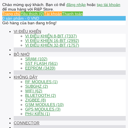
Chào mừng quý khách. Bạn có thể
đăng nhập
hoặc
tạo tài khoản
để mua hàng với R&P Store.
Trang chủ
Yêu thích (0)
Tài khoản
Thanh toán
0 sản phẩm - 0 VND
Giỏ hàng của bạn đang trống!
VI ĐIỀU KHIỂN
VI ĐIỀU KHIỂN 8-BIT (7337)
VI ĐIỀU KHIỂN 16-BIT (2992)
VI ĐIỀU KHIỂN 32-BIT (1757)
BỘ NHỚ
SRAM (102)
SST FLASH (561)
EEPROM (3439)
KHÔNG DÂY
RF MODULES (1)
SUBGHZ (2)
WIFI (62)
BLUETOOTH (2)
ZIGBEE (8)
GSM MODULES (10)
GPS MODULES (3)
PHỤ KIỆN (1)
CONNECTOR