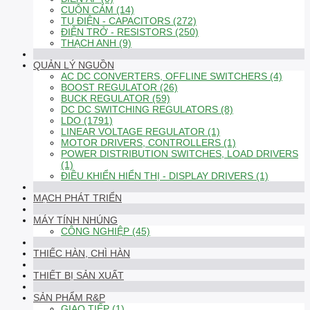
CUỘN CẢM (14)
TỤ ĐIỆN - CAPACITORS (272)
ĐIỆN TRỞ - RESISTORS (250)
THẠCH ANH (9)
QUẢN LÝ NGUỒN
AC DC CONVERTERS, OFFLINE SWITCHERS (4)
BOOST REGULATOR (26)
BUCK REGULATOR (59)
DC DC SWITCHING REGULATORS (8)
LDO (1791)
LINEAR VOLTAGE REGULATOR (1)
MOTOR DRIVERS, CONTROLLERS (1)
POWER DISTRIBUTION SWITCHES, LOAD DRIVERS
(1)
ĐIỀU KHIỂN HIỂN THỊ - DISPLAY DRIVERS (1)
MẠCH PHÁT TRIỂN
MÁY TÍNH NHÚNG
CÔNG NGHIỆP (45)
THIẾC HÀN, CHÌ HÀN
THIẾT BỊ SẢN XUẤT
SẢN PHẨM R&P
GIAO TIẾP (1)