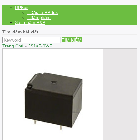
RPBus
- Đặc tả RPBus
- Sản phẩm
Sản phẩm R&P
Tìm kiếm bài viết
TÌM KIẾM
Trang Chủ
»
JS1aF-9V-F