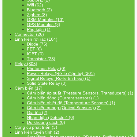
SubGHz (2)
Wifi (62)
Bluetooth (2)
Zigbee (8)
GSM Modules (10)
GPS Modules (3)
Phụ kiện (1)
Connector (26)
Linh kiện rời rạc (104)
Diode (75)
FET (6)
IGBT (0)
Transistor (23)
Relay (305)
Photomos Relay (0)
Power Relays (Rờ-le điện từ) (301)
Signal Relays (Rờ-le tín hiệu) (1)
Solid State Relay (0)
Cảm biến (17)
Cảm biến áp suất (Pressure Sensors, Transducers) (1)
Cảm biến dòng (Current sensors) (1)
Cảm biến nhiệt độ (Temperature Sensors) (1)
Cảm biến quang (Optical Sensors) (2)
Gia tốc (2)
Nhận diện (Detector) (0)
Đo khoảng cách (0)
Công cụ phát triển (3)
Linh kiện tuyến tính (2)