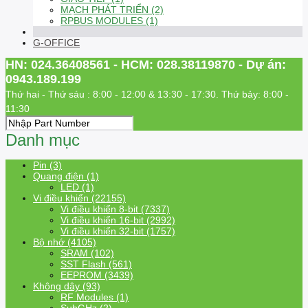
MẠCH PHÁT TRIỂN (2)
RPBUS MODULES (1)
G-OFFICE
HN: 024.36408561 - HCM: 028.38119870 - Dự án:
0943.189.199
Thứ hai - Thứ sáu : 8:00 - 12:00 & 13:30 - 17:30. Thứ bảy: 8:00 -
11:30
Danh mục
Pin (3)
Quang điện (1)
LED (1)
Vi điều khiển (22155)
Vi điều khiển 8-bit (7337)
Vi điều khiển 16-bit (2992)
Vi điều khiển 32-bit (1757)
Bộ nhớ (4105)
SRAM (102)
SST Flash (561)
EEPROM (3439)
Không dây (93)
RF Modules (1)