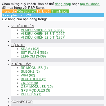
Chào mừng quý khách. Bạn có thể
đăng nhập
hoặc
tạo tài khoản
để mua hàng với R&P Store.
Trang chủ
Yêu thích (0)
Tài khoản
Thanh toán
0 sản phẩm - 0 VND
Giỏ hàng của bạn đang trống!
VI ĐIỀU KHIỂN
VI ĐIỀU KHIỂN 8-BIT (7337)
VI ĐIỀU KHIỂN 16-BIT (2992)
VI ĐIỀU KHIỂN 32-BIT (1757)
BỘ NHỚ
SRAM (102)
SST FLASH (561)
EEPROM (3439)
KHÔNG DÂY
RF MODULES (1)
SUBGHZ (2)
WIFI (62)
BLUETOOTH (2)
ZIGBEE (8)
GSM MODULES (10)
GPS MODULES (3)
PHỤ KIỆN (1)
CONNECTOR