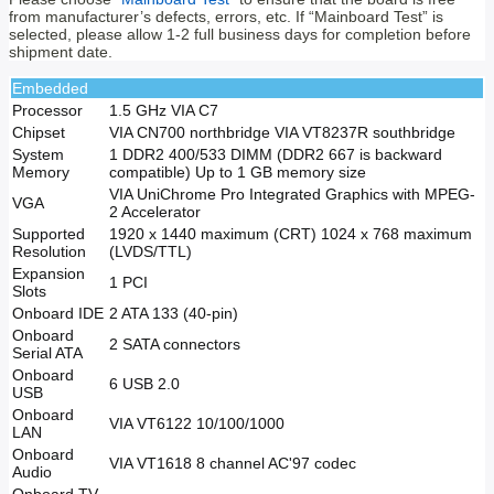
from manufacturer’s defects, errors, etc. If “Mainboard Test” is
selected, please allow 1-2 full business days for completion before
shipment date.
Embedded
Processor
1.5 GHz VIA C7
Chipset
VIA CN700 northbridge VIA VT8237R southbridge
System
1 DDR2 400/533 DIMM (DDR2 667 is backward
Memory
compatible) Up to 1 GB memory size
VIA UniChrome Pro Integrated Graphics with MPEG-
VGA
2 Accelerator
Supported
1920 x 1440 maximum (CRT) 1024 x 768 maximum
Resolution
(LVDS/TTL)
Expansion
1 PCI
Slots
Onboard IDE
2 ATA 133 (40-pin)
Onboard
2 SATA connectors
Serial ATA
Onboard
6 USB 2.0
USB
Onboard
VIA VT6122 10/100/1000
LAN
Onboard
VIA VT1618 8 channel AC'97 codec
Audio