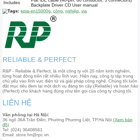
Flat IDE cable (40-pin, 80 conductor, 3 connectors)
Includes
Backplate Driver CD User manual
Tags:
epia-en15000g
,
công
,
nghiệp
,
via
RELIABLE & PERFECT
R&P - Reliable & Perfect, là một công ty với 20 năm kinh nghiệm,
từng hoạt động trên rất nhiều lĩnh vực. Hiện nay, công ty tập trung
chủ yếu vào lĩnh vực điện tử và giải pháp công nghệ. Chúng tôi luôn
đặt mục tiêu đem lại một dịch vụ đáng tin cậy (Reliable) và hoàn hảo
(Perfect) cho khách hàng đúng như tên gọi của công ty chúng tôi.
LIÊN HỆ
Văn phòng tại Hà Nội:
36 ngõ 36A Trần Điền, Phường Phương Liệt, TP.Hà Nội.(
Xem bản
đồ
)
Tel: (024) 36408561.
Email: store.hn@rpc.vn.