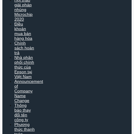
giải pháp
nhúng
Microchip
2020
Điều
khoản
mua bán
hàng hóa
Chính
sách hoàn
trả
Nhà phân
phối chính
thức của
Epson tại
Việt Nam
Announcement
of
Company
Name
Change
Thông
báo thay
đổi tên
công ty
Phương
thức thanh
toán