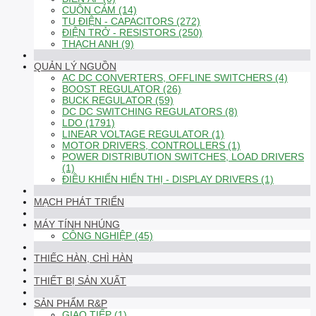
CUỘN CẢM (14)
TỤ ĐIỆN - CAPACITORS (272)
ĐIỆN TRỞ - RESISTORS (250)
THẠCH ANH (9)
QUẢN LÝ NGUỒN
AC DC CONVERTERS, OFFLINE SWITCHERS (4)
BOOST REGULATOR (26)
BUCK REGULATOR (59)
DC DC SWITCHING REGULATORS (8)
LDO (1791)
LINEAR VOLTAGE REGULATOR (1)
MOTOR DRIVERS, CONTROLLERS (1)
POWER DISTRIBUTION SWITCHES, LOAD DRIVERS
(1)
ĐIỀU KHIỂN HIỂN THỊ - DISPLAY DRIVERS (1)
MẠCH PHÁT TRIỂN
MÁY TÍNH NHÚNG
CÔNG NGHIỆP (45)
THIẾC HÀN, CHÌ HÀN
THIẾT BỊ SẢN XUẤT
SẢN PHẨM R&P
GIAO TIẾP (1)