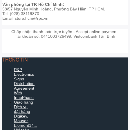
Văn phòng tại TP. Hồ Chí Minh:
58/57 Nguyễn Minh Hoàng, Phường Bảy Hiền, TP.HCM.
Tel: (028) 38119870.
Email: store.hcm@rpc.vn.
Chấp nhận thanh toán trực tuyến - Accept online payment.
Tài khoản số: 0441003726499. Vietcombank Tân Bình
THÔNG TIN
R&P
Electronics
Signs
Distribution
Agreement
With
InnoPhase
Giao hàng
Dịch vụ
đặt hàng
Digikey,
Mouser,
Element14...
Hội thảo