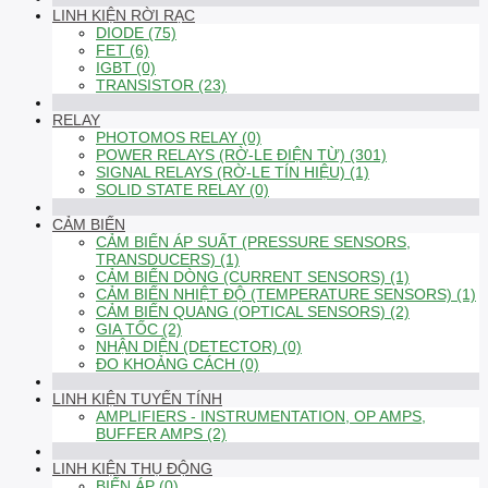
LINH KIỆN RỜI RẠC
DIODE (75)
FET (6)
IGBT (0)
TRANSISTOR (23)
RELAY
PHOTOMOS RELAY (0)
POWER RELAYS (RỜ-LE ĐIỆN TỪ) (301)
SIGNAL RELAYS (RỜ-LE TÍN HIỆU) (1)
SOLID STATE RELAY (0)
CẢM BIẾN
CẢM BIẾN ÁP SUẤT (PRESSURE SENSORS,
TRANSDUCERS) (1)
CẢM BIẾN DÒNG (CURRENT SENSORS) (1)
CẢM BIẾN NHIỆT ĐỘ (TEMPERATURE SENSORS) (1)
CẢM BIẾN QUANG (OPTICAL SENSORS) (2)
GIA TỐC (2)
NHẬN DIỆN (DETECTOR) (0)
ĐO KHOẢNG CÁCH (0)
LINH KIỆN TUYẾN TÍNH
AMPLIFIERS - INSTRUMENTATION, OP AMPS,
BUFFER AMPS (2)
LINH KIỆN THỤ ĐỘNG
BIẾN ÁP (0)