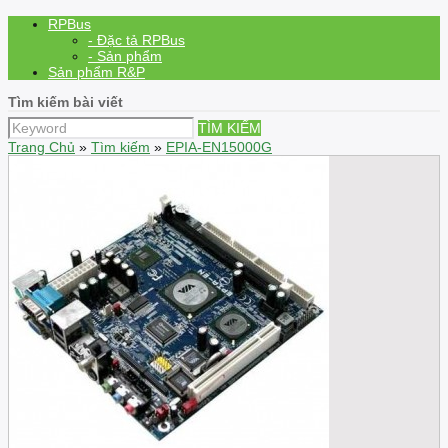
RPBus
- Đặc tả RPBus
- Sản phẩm
Sản phẩm R&P
Tìm kiếm bài viết
TÌM KIẾM
Trang Chủ
»
Tìm kiếm
»
EPIA-EN15000G