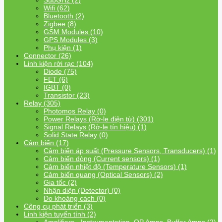
SubGHz (2)
Wifi (62)
Bluetooth (2)
Zigbee (8)
GSM Modules (10)
GPS Modules (3)
Phụ kiện (1)
Connector (26)
Linh kiện rời rạc (104)
Diode (75)
FET (6)
IGBT (0)
Transistor (23)
Relay (305)
Photomos Relay (0)
Power Relays (Rờ-le điện từ) (301)
Signal Relays (Rờ-le tín hiệu) (1)
Solid State Relay (0)
Cảm biến (17)
Cảm biến áp suất (Pressure Sensors, Transducers) (1)
Cảm biến dòng (Current sensors) (1)
Cảm biến nhiệt độ (Temperature Sensors) (1)
Cảm biến quang (Optical Sensors) (2)
Gia tốc (2)
Nhận diện (Detector) (0)
Đo khoảng cách (0)
Công cụ phát triển (3)
Linh kiện tuyến tính (2)