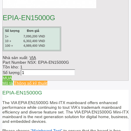
EPIA-EN15000G
Số lượng
Đơn giá
1+
7,090,200 VND
10 +
6,302,400 VND
100 +
4,989,400 VND
Nhà sản xuất:
VIA
Part Number NSX:
EPIA-EN15000G
Tồn kho:
1
Số lượng:
MUA
Mô tả
Thông số kỹ thuật
EPIA-EN15000G
The VIA EPIA EN15000G Mini-ITX mainboard offers enhanced
performance while continuing to tout VIA's trademark mainboard
efficiency and diverse feature set. The VIA EPIA EN15000G Mini-ITX
mainboard is the next generation solution for digital home, business,
and embedded devices.
Please choose
“Mainboard Test”
to ensure that the board is free