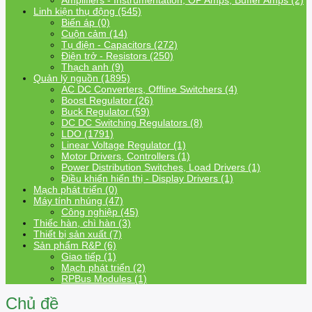
Amplifiers - Instrumentation, OP Amps, Buffer Amps (2)
Linh kiện thụ động (545)
Biến áp (0)
Cuộn cảm (14)
Tụ điện - Capacitors (272)
Điện trở - Resistors (250)
Thạch anh (9)
Quản lý nguồn (1895)
AC DC Converters, Offline Switchers (4)
Boost Regulator (26)
Buck Regulator (59)
DC DC Switching Regulators (8)
LDO (1791)
Linear Voltage Regulator (1)
Motor Drivers, Controllers (1)
Power Distribution Switches, Load Drivers (1)
Điều khiển hiển thị - Display Drivers (1)
Mạch phát triển (0)
Máy tính nhúng (47)
Công nghiệp (45)
Thiếc hàn, chì hàn (3)
Thiết bị sản xuất (7)
Sản phẩm R&P (6)
Giao tiếp (1)
Mạch phát triển (2)
RPBus Modules (1)
Chủ đề