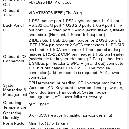
Onboard TV
VIA 1625 HDTV encode
Out
Onboard
VIA VT6307S IEEE (FireWire)
1394
1 PS2 mouse port 1 PS2 keyboard port 1 LAN port 1
Back Panel
RS-232 COM port 4 USB 2.0 ports 1 VGA port 1 TV-
I/O
out port 1 S-Video port 3 Audio jacks: line-out, line-in
and mic-in (Horizontal, Smart 5.1 support)
2 IDE slots 1 USB 2.0 pin header for 2 USB ports 1
IEEE 1394 pin header 2 SATA connectors 1 LPC/SIR
pin header 1 IrDA pin header 1 Front panel audio pin
header 1 RS-232 COM pin header 1 PS2 pin header
Onboard I/O
(switchable for keyboard/mouse) 2 Fan pin headers
Connectors
1 SMBus pin header 1 S/PDIF (in and out) connector
1 YPbPr pin header 1 LVDS/TTL/DVI module
connector (add-on module is required) ATX power
connector
CPU temperature reading, CPU voltage monitoring,
System
Wake on LAN, Keyboard power on, Timer power on,
Monitoring &
Watchdog timer, Fan control, System power
Management
management, AC power failure recovery
Operating
0°C ~ 50°C
Temperature
Operating
0% ~ 95% (relative humidity; non-condensing)
Humidity
Form Factor
Mini-ITX (17 x 17 cm)