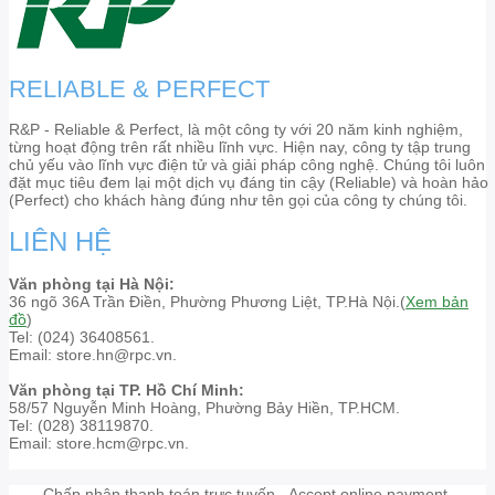
RELIABLE & PERFECT
R&P - Reliable & Perfect, là một công ty với 20 năm kinh nghiệm,
từng hoạt động trên rất nhiều lĩnh vực. Hiện nay, công ty tập trung
chủ yếu vào lĩnh vực điện tử và giải pháp công nghệ. Chúng tôi luôn
đặt mục tiêu đem lại một dịch vụ đáng tin cậy (Reliable) và hoàn hảo
(Perfect) cho khách hàng đúng như tên gọi của công ty chúng tôi.
LIÊN HỆ
Văn phòng tại Hà Nội:
36 ngõ 36A Trần Điền, Phường Phương Liệt, TP.Hà Nội.(
Xem bản
đồ
)
Tel: (024) 36408561.
Email: store.hn@rpc.vn.
Văn phòng tại TP. Hồ Chí Minh:
58/57 Nguyễn Minh Hoàng, Phường Bảy Hiền, TP.HCM.
Tel: (028) 38119870.
Email: store.hcm@rpc.vn.
Chấp nhận thanh toán trực tuyến - Accept online payment.