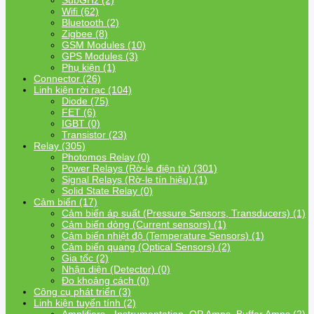
SubGHz (2)
Wifi (62)
Bluetooth (2)
Zigbee (8)
GSM Modules (10)
GPS Modules (3)
Phụ kiện (1)
Connector (26)
Linh kiện rời rạc (104)
Diode (75)
FET (6)
IGBT (0)
Transistor (23)
Relay (305)
Photomos Relay (0)
Power Relays (Rờ-le điện từ) (301)
Signal Relays (Rờ-le tín hiệu) (1)
Solid State Relay (0)
Cảm biến (17)
Cảm biến áp suất (Pressure Sensors, Transducers) (1)
Cảm biến dòng (Current sensors) (1)
Cảm biến nhiệt độ (Temperature Sensors) (1)
Cảm biến quang (Optical Sensors) (2)
Gia tốc (2)
Nhận diện (Detector) (0)
Đo khoảng cách (0)
Công cụ phát triển (3)
Linh kiện tuyến tính (2)