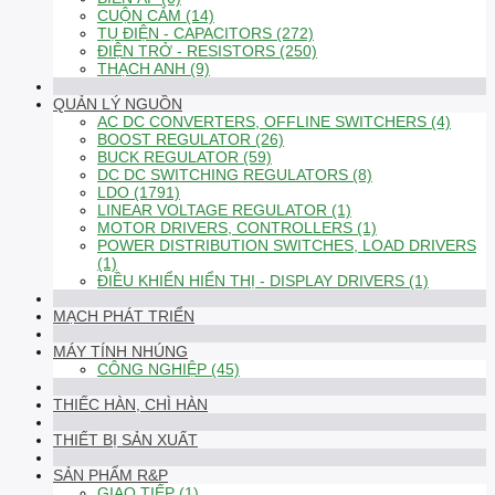
CUỘN CẢM (14)
TỤ ĐIỆN - CAPACITORS (272)
ĐIỆN TRỞ - RESISTORS (250)
THẠCH ANH (9)
QUẢN LÝ NGUỒN
AC DC CONVERTERS, OFFLINE SWITCHERS (4)
BOOST REGULATOR (26)
BUCK REGULATOR (59)
DC DC SWITCHING REGULATORS (8)
LDO (1791)
LINEAR VOLTAGE REGULATOR (1)
MOTOR DRIVERS, CONTROLLERS (1)
POWER DISTRIBUTION SWITCHES, LOAD DRIVERS
(1)
ĐIỀU KHIỂN HIỂN THỊ - DISPLAY DRIVERS (1)
MẠCH PHÁT TRIỂN
MÁY TÍNH NHÚNG
CÔNG NGHIỆP (45)
THIẾC HÀN, CHÌ HÀN
THIẾT BỊ SẢN XUẤT
SẢN PHẨM R&P
GIAO TIẾP (1)