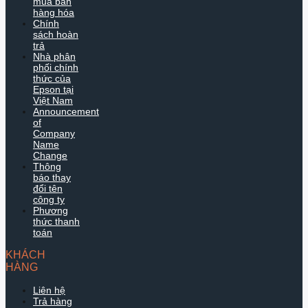
mua bán
hàng hóa
Chính
sách hoàn
trả
Nhà phân
phối chính
thức của
Epson tại
Việt Nam
Announcement
of
Company
Name
Change
Thông
báo thay
đổi tên
công ty
Phương
thức thanh
toán
KHÁCH
HÀNG
Liên hệ
Trả hàng