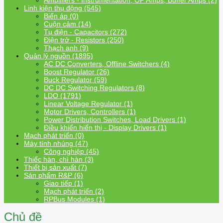
Amplifiers - Instrumentation, OP Amps, Buffer Amps (2)
Linh kiện thụ động (545)
Biến áp (0)
Cuộn cảm (14)
Tụ điện - Capacitors (272)
Điện trở - Resistors (250)
Thạch anh (9)
Quản lý nguồn (1895)
AC DC Converters, Offline Switchers (4)
Boost Regulator (26)
Buck Regulator (59)
DC DC Switching Regulators (8)
LDO (1791)
Linear Voltage Regulator (1)
Motor Drivers, Controllers (1)
Power Distribution Switches, Load Drivers (1)
Điều khiển hiển thị - Display Drivers (1)
Mạch phát triển (0)
Máy tính nhúng (47)
Công nghiệp (45)
Thiếc hàn, chì hàn (3)
Thiết bị sản xuất (7)
Sản phẩm R&P (6)
Giao tiếp (1)
Mạch phát triển (2)
RPBus Modules (1)
Chủ đề