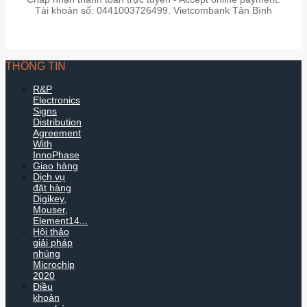
Tài khoản số: 0441003726499. Vietcombank Tân Bình
THÔNG TIN
R&P
Electronics
Signs
Distribution
Agreement
With
InnoPhase
Giao hàng
Dịch vụ
đặt hàng
Digikey,
Mouser,
Element14...
Hội thảo
giải pháp
nhúng
Microchip
2020
Điều
khoản