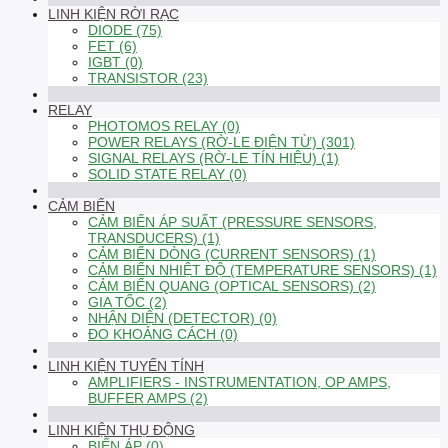
LINH KIỆN RỜI RẠC
DIODE (75)
FET (6)
IGBT (0)
TRANSISTOR (23)
RELAY
PHOTOMOS RELAY (0)
POWER RELAYS (RỜ-LE ĐIỆN TỪ) (301)
SIGNAL RELAYS (RỜ-LE TÍN HIỆU) (1)
SOLID STATE RELAY (0)
CẢM BIẾN
CẢM BIẾN ÁP SUẤT (PRESSURE SENSORS,
TRANSDUCERS) (1)
CẢM BIẾN DÒNG (CURRENT SENSORS) (1)
CẢM BIẾN NHIỆT ĐỘ (TEMPERATURE SENSORS) (1)
CẢM BIẾN QUANG (OPTICAL SENSORS) (2)
GIA TỐC (2)
NHẬN DIỆN (DETECTOR) (0)
ĐO KHOẢNG CÁCH (0)
LINH KIỆN TUYẾN TÍNH
AMPLIFIERS - INSTRUMENTATION, OP AMPS,
BUFFER AMPS (2)
LINH KIỆN THỤ ĐỘNG
BIẾN ÁP (0)