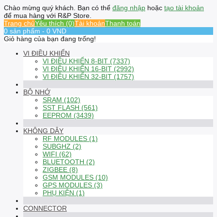
Chào mừng quý khách. Bạn có thể
đăng nhập
hoặc
tạo tài khoản
để mua hàng với R&P Store.
Trang chủ
Yêu thích (0)
Tài khoản
Thanh toán
0 sản phẩm - 0 VND
Giỏ hàng của bạn đang trống!
VI ĐIỀU KHIỂN
VI ĐIỀU KHIỂN 8-BIT (7337)
VI ĐIỀU KHIỂN 16-BIT (2992)
VI ĐIỀU KHIỂN 32-BIT (1757)
BỘ NHỚ
SRAM (102)
SST FLASH (561)
EEPROM (3439)
KHÔNG DÂY
RF MODULES (1)
SUBGHZ (2)
WIFI (62)
BLUETOOTH (2)
ZIGBEE (8)
GSM MODULES (10)
GPS MODULES (3)
PHỤ KIỆN (1)
CONNECTOR