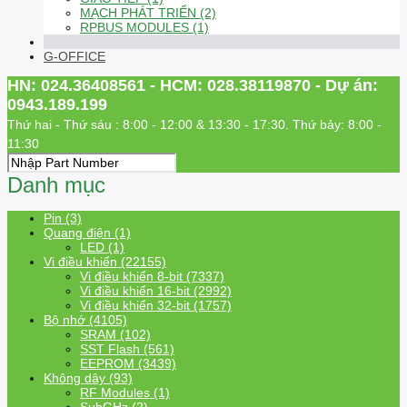
MẠCH PHÁT TRIỂN (2)
RPBUS MODULES (1)
G-OFFICE
HN: 024.36408561 - HCM: 028.38119870 - Dự án:
0943.189.199
Thứ hai - Thứ sáu : 8:00 - 12:00 & 13:30 - 17:30. Thứ bảy: 8:00 -
11:30
Danh mục
Pin (3)
Quang điện (1)
LED (1)
Vi điều khiển (22155)
Vi điều khiển 8-bit (7337)
Vi điều khiển 16-bit (2992)
Vi điều khiển 32-bit (1757)
Bộ nhớ (4105)
SRAM (102)
SST Flash (561)
EEPROM (3439)
Không dây (93)
RF Modules (1)