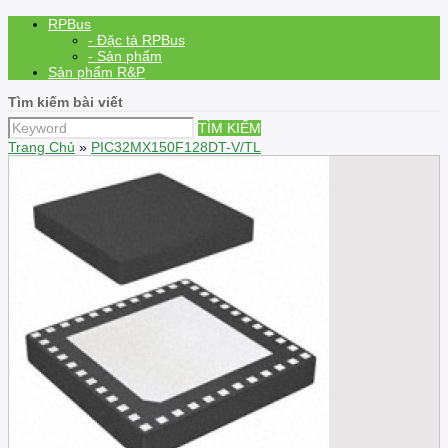
RPBus
- Đặc tả RPBus
- Sản phẩm
Sản phẩm R&P
Tìm kiếm bài viết
TÌM KIẾM
Trang Chủ
»
PIC32MX150F128DT-V/TL