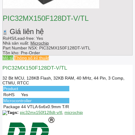
PIC32MX150F128DT-V/TL
Giá liên hệ
RoHS/Lead-free: Yes
Nhà sản xuất:
Microchip
Part Number NSX:
PIC32MX150F128DT-V/TL
Tồn kho:
Pre-Order
Mô tả
Thông số kỹ thuật
PIC32MX150F128DT-V/TL
32 Bit MCU, 128KB Flash, 32KB RAM, 40 MHz, 44 Pin, 3 Comp,
CTMU, RTCC
Product
RoHS
Yes
Microcontroller
Package
44 VTLA 6x6x0.9mm T/R
Tags:
pic32mx150f128dt-v/tl
,
microchip