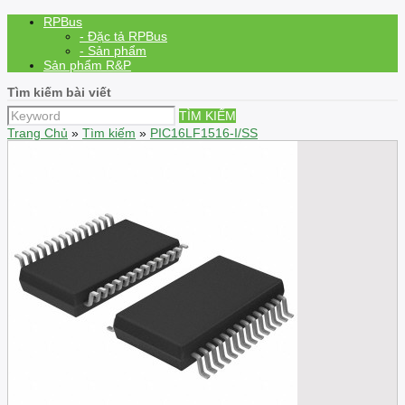
RPBus
- Đặc tả RPBus
- Sản phẩm
Sản phẩm R&P
Tìm kiếm bài viết
TÌM KIẾM
Trang Chủ
»
Tìm kiếm
»
PIC16LF1516-I/SS