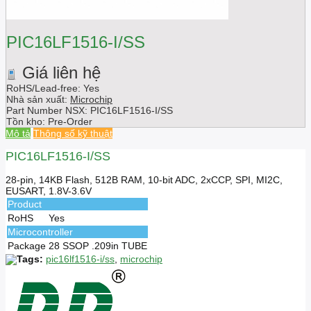
PIC16LF1516-I/SS
Giá liên hệ
RoHS/Lead-free: Yes
Nhà sản xuất:
Microchip
Part Number NSX:
PIC16LF1516-I/SS
Tồn kho:
Pre-Order
Mô tả
Thông số kỹ thuật
PIC16LF1516-I/SS
28-pin, 14KB Flash, 512B RAM, 10-bit ADC, 2xCCP, SPI, MI2C,
EUSART, 1.8V-3.6V
Product
RoHS
Yes
Microcontroller
Package
28 SSOP .209in TUBE
Tags:
pic16lf1516-i/ss
,
microchip