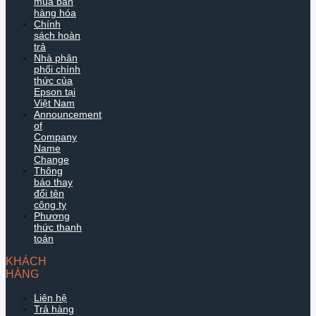
mua bán
hàng hóa
Chính
sách hoàn
trả
Nhà phân
phối chính
thức của
Epson tại
Việt Nam
Announcement
of
Company
Name
Change
Thông
báo thay
đổi tên
công ty
Phương
thức thanh
toán
KHÁCH
HÀNG
Liên hệ
Trả hàng