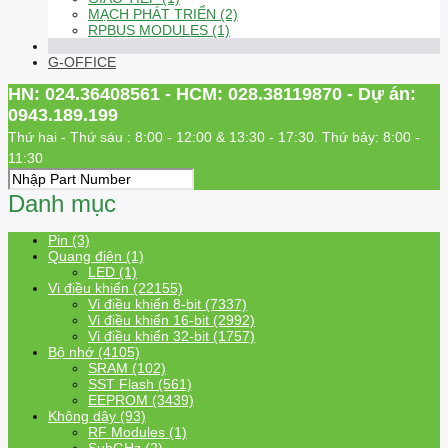
MẠCH PHÁT TRIỂN (2)
RPBUS MODULES (1)
G-OFFICE
HN: 024.36408561 - HCM: 028.38119870 - Dự án:
0943.189.199
Thứ hai - Thứ sáu : 8:00 - 12:00 & 13:30 - 17:30. Thứ bảy: 8:00 -
11:30
Danh mục
Pin (3)
Quang điện (1)
LED (1)
Vi điều khiển (22155)
Vi điều khiển 8-bit (7337)
Vi điều khiển 16-bit (2992)
Vi điều khiển 32-bit (1757)
Bộ nhớ (4105)
SRAM (102)
SST Flash (561)
EEPROM (3439)
Không dây (93)
RF Modules (1)