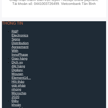
Tài khoản số: 0441003726499. Vietcombank Tân Bình
THÔNG TIN
R&P
Electronics
Signs
Distribution
Agreement
With
InnoPhase
Giao hàng
Dịch vụ
đặt hàng
Digikey,
Mouser,
Element14...
Hội thảo
giải pháp
nhúng
Microchip
2020
Điều
khoản