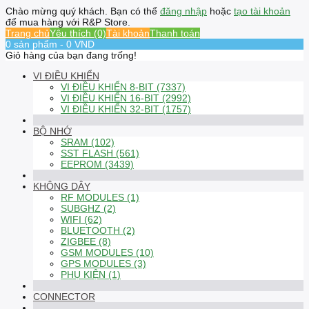
Chào mừng quý khách. Bạn có thể
đăng nhập
hoặc
tạo tài khoản
để mua hàng với R&P Store.
Trang chủ
Yêu thích (0)
Tài khoản
Thanh toán
0 sản phẩm - 0 VND
Giỏ hàng của bạn đang trống!
VI ĐIỀU KHIỂN
VI ĐIỀU KHIỂN 8-BIT (7337)
VI ĐIỀU KHIỂN 16-BIT (2992)
VI ĐIỀU KHIỂN 32-BIT (1757)
BỘ NHỚ
SRAM (102)
SST FLASH (561)
EEPROM (3439)
KHÔNG DÂY
RF MODULES (1)
SUBGHZ (2)
WIFI (62)
BLUETOOTH (2)
ZIGBEE (8)
GSM MODULES (10)
GPS MODULES (3)
PHỤ KIỆN (1)
CONNECTOR