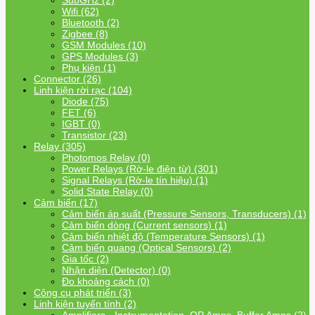
SubGHz (2)
Wifi (62)
Bluetooth (2)
Zigbee (8)
GSM Modules (10)
GPS Modules (3)
Phụ kiện (1)
Connector (26)
Linh kiện rời rạc (104)
Diode (75)
FET (6)
IGBT (0)
Transistor (23)
Relay (305)
Photomos Relay (0)
Power Relays (Rờ-le điện từ) (301)
Signal Relays (Rờ-le tín hiệu) (1)
Solid State Relay (0)
Cảm biến (17)
Cảm biến áp suất (Pressure Sensors, Transducers) (1)
Cảm biến dòng (Current sensors) (1)
Cảm biến nhiệt độ (Temperature Sensors) (1)
Cảm biến quang (Optical Sensors) (2)
Gia tốc (2)
Nhận diện (Detector) (0)
Đo khoảng cách (0)
Công cụ phát triển (3)
Linh kiện tuyến tính (2)