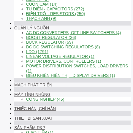
CUỘN CẢM (14)
TỤ ĐIỆN - CAPACITORS (272)
ĐIỆN TRỞ - RESISTORS (250)
THẠCH ANH (9)
QUẢN LÝ NGUỒN
AC DC CONVERTERS, OFFLINE SWITCHERS (4)
BOOST REGULATOR (26)
BUCK REGULATOR (59)
DC DC SWITCHING REGULATORS (8)
LDO (1791)
LINEAR VOLTAGE REGULATOR (1)
MOTOR DRIVERS, CONTROLLERS (1)
POWER DISTRIBUTION SWITCHES, LOAD DRIVERS
(1)
ĐIỀU KHIỂN HIỂN THỊ - DISPLAY DRIVERS (1)
MẠCH PHÁT TRIỂN
MÁY TÍNH NHÚNG
CÔNG NGHIỆP (45)
THIẾC HÀN, CHÌ HÀN
THIẾT BỊ SẢN XUẤT
SẢN PHẨM R&P
GIAO TIẾP (1)