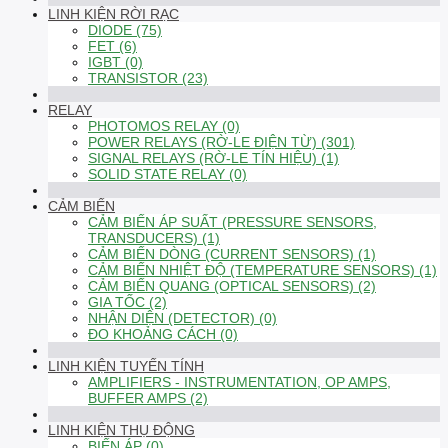
LINH KIỆN RỜI RẠC
DIODE (75)
FET (6)
IGBT (0)
TRANSISTOR (23)
RELAY
PHOTOMOS RELAY (0)
POWER RELAYS (RỜ-LE ĐIỆN TỪ) (301)
SIGNAL RELAYS (RỜ-LE TÍN HIỆU) (1)
SOLID STATE RELAY (0)
CẢM BIẾN
CẢM BIẾN ÁP SUẤT (PRESSURE SENSORS,
TRANSDUCERS) (1)
CẢM BIẾN DÒNG (CURRENT SENSORS) (1)
CẢM BIẾN NHIỆT ĐỘ (TEMPERATURE SENSORS) (1)
CẢM BIẾN QUANG (OPTICAL SENSORS) (2)
GIA TỐC (2)
NHẬN DIỆN (DETECTOR) (0)
ĐO KHOẢNG CÁCH (0)
LINH KIỆN TUYẾN TÍNH
AMPLIFIERS - INSTRUMENTATION, OP AMPS,
BUFFER AMPS (2)
LINH KIỆN THỤ ĐỘNG
BIẾN ÁP (0)