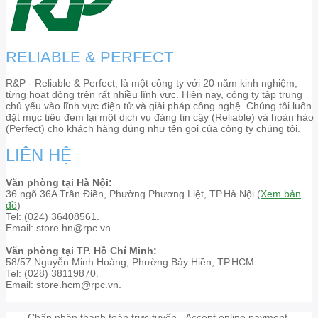
RELIABLE & PERFECT
R&P - Reliable & Perfect, là một công ty với 20 năm kinh nghiệm,
từng hoạt động trên rất nhiều lĩnh vực. Hiện nay, công ty tập trung
chủ yếu vào lĩnh vực điện tử và giải pháp công nghệ. Chúng tôi luôn
đặt mục tiêu đem lại một dịch vụ đáng tin cậy (Reliable) và hoàn hảo
(Perfect) cho khách hàng đúng như tên gọi của công ty chúng tôi.
LIÊN HỆ
Văn phòng tại Hà Nội:
36 ngõ 36A Trần Điền, Phường Phương Liệt, TP.Hà Nội.(
Xem bản
đồ
)
Tel: (024) 36408561.
Email: store.hn@rpc.vn.
Văn phòng tại TP. Hồ Chí Minh:
58/57 Nguyễn Minh Hoàng, Phường Bảy Hiền, TP.HCM.
Tel: (028) 38119870.
Email: store.hcm@rpc.vn.
Chấp nhận thanh toán trực tuyến - Accept online payment.