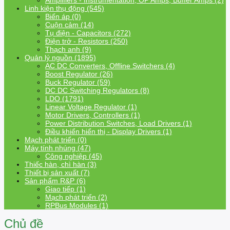
Amplifiers - Instrumentation, OP Amps, Buffer Amps (2)
Linh kiện thụ động (545)
Biến áp (0)
Cuộn cảm (14)
Tụ điện - Capacitors (272)
Điện trở - Resistors (250)
Thạch anh (9)
Quản lý nguồn (1895)
AC DC Converters, Offline Switchers (4)
Boost Regulator (26)
Buck Regulator (59)
DC DC Switching Regulators (8)
LDO (1791)
Linear Voltage Regulator (1)
Motor Drivers, Controllers (1)
Power Distribution Switches, Load Drivers (1)
Điều khiển hiển thị - Display Drivers (1)
Mạch phát triển (0)
Máy tính nhúng (47)
Công nghiệp (45)
Thiếc hàn, chì hàn (3)
Thiết bị sản xuất (7)
Sản phẩm R&P (6)
Giao tiếp (1)
Mạch phát triển (2)
RPBus Modules (1)
Chủ đề