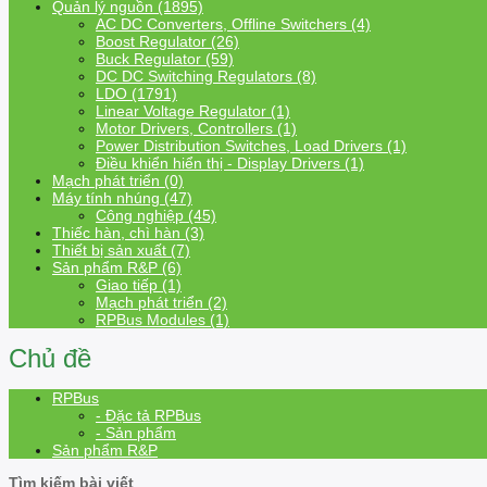
Quản lý nguồn (1895)
AC DC Converters, Offline Switchers (4)
Boost Regulator (26)
Buck Regulator (59)
DC DC Switching Regulators (8)
LDO (1791)
Linear Voltage Regulator (1)
Motor Drivers, Controllers (1)
Power Distribution Switches, Load Drivers (1)
Điều khiển hiển thị - Display Drivers (1)
Mạch phát triển (0)
Máy tính nhúng (47)
Công nghiệp (45)
Thiếc hàn, chì hàn (3)
Thiết bị sản xuất (7)
Sản phẩm R&P (6)
Giao tiếp (1)
Mạch phát triển (2)
RPBus Modules (1)
Chủ đề
RPBus
- Đặc tả RPBus
- Sản phẩm
Sản phẩm R&P
Tìm kiếm bài viết