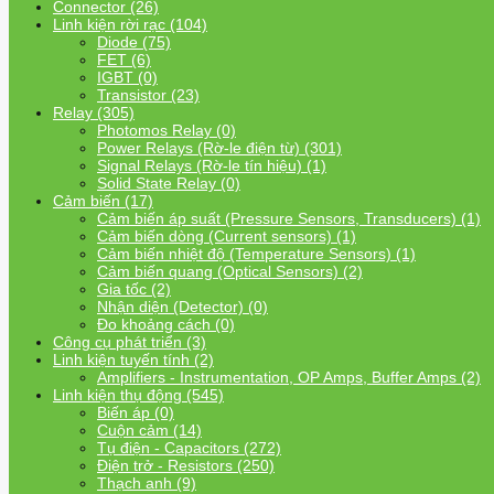
Connector (26)
Linh kiện rời rạc (104)
Diode (75)
FET (6)
IGBT (0)
Transistor (23)
Relay (305)
Photomos Relay (0)
Power Relays (Rờ-le điện từ) (301)
Signal Relays (Rờ-le tín hiệu) (1)
Solid State Relay (0)
Cảm biến (17)
Cảm biến áp suất (Pressure Sensors, Transducers) (1)
Cảm biến dòng (Current sensors) (1)
Cảm biến nhiệt độ (Temperature Sensors) (1)
Cảm biến quang (Optical Sensors) (2)
Gia tốc (2)
Nhận diện (Detector) (0)
Đo khoảng cách (0)
Công cụ phát triển (3)
Linh kiện tuyến tính (2)
Amplifiers - Instrumentation, OP Amps, Buffer Amps (2)
Linh kiện thụ động (545)
Biến áp (0)
Cuộn cảm (14)
Tụ điện - Capacitors (272)
Điện trở - Resistors (250)
Thạch anh (9)