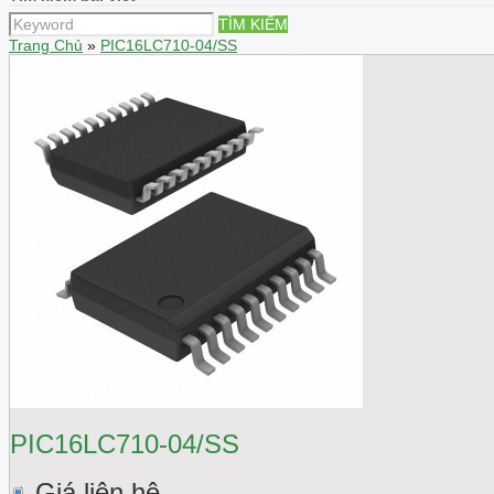
TÌM KIẾM
Trang Chủ
»
PIC16LC710-04/SS
PIC16LC710-04/SS
Giá liên hệ