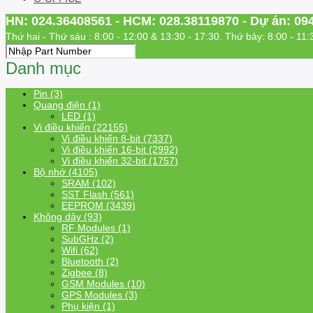
HN: 024.36408561 - HCM: 028.38119870 - Dự án: 09
Thứ hai - Thứ sáu : 8:00 - 12:00 & 13:30 - 17:30. Thứ bảy: 8:00 - 11:
Danh mục
Pin (3)
Quang điện (1)
LED (1)
Vi điều khiển (22155)
Vi điều khiển 8-bit (7337)
Vi điều khiển 16-bit (2992)
Vi điều khiển 32-bit (1757)
Bộ nhớ (4105)
SRAM (102)
SST Flash (561)
EEPROM (3439)
Không dây (93)
RF Modules (1)
SubGHz (2)
Wifi (62)
Bluetooth (2)
Zigbee (8)
GSM Modules (10)
GPS Modules (3)
Phụ kiện (1)