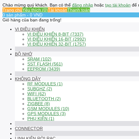
Chào mừng quý khách. Bạn có thể
đăng nhập
hoặc
tạo tài khoản
để 
Trang chủ
Yêu thích (0)
Tài khoản
Thanh toán
0 sản phẩm - 0 VND
Giỏ hàng của bạn đang trống!
VI ĐIỀU KHIỂN
VI ĐIỀU KHIỂN 8-BIT (7337)
VI ĐIỀU KHIỂN 16-BIT (2992)
VI ĐIỀU KHIỂN 32-BIT (1757)
BỘ NHỚ
SRAM (102)
SST FLASH (561)
EEPROM (3439)
KHÔNG DÂY
RF MODULES (1)
SUBGHZ (2)
WIFI (62)
BLUETOOTH (2)
ZIGBEE (8)
GSM MODULES (10)
GPS MODULES (3)
PHỤ KIỆN (1)
CONNECTOR
LINH KIỆN RỜI RẠC