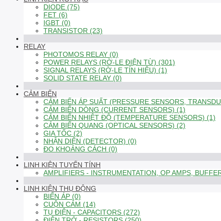
DIODE (75)
FET (6)
IGBT (0)
TRANSISTOR (23)
RELAY
PHOTOMOS RELAY (0)
POWER RELAYS (RỜ-LE ĐIỆN TỪ) (301)
SIGNAL RELAYS (RỜ-LE TÍN HIỆU) (1)
SOLID STATE RELAY (0)
CẢM BIẾN
CẢM BIẾN ÁP SUẤT (PRESSURE SENSORS, TRANSDUC
CẢM BIẾN DÒNG (CURRENT SENSORS) (1)
CẢM BIẾN NHIỆT ĐỘ (TEMPERATURE SENSORS) (1)
CẢM BIẾN QUANG (OPTICAL SENSORS) (2)
GIA TỐC (2)
NHẬN DIỆN (DETECTOR) (0)
ĐO KHOẢNG CÁCH (0)
LINH KIỆN TUYẾN TÍNH
AMPLIFIERS - INSTRUMENTATION, OP AMPS, BUFFER
LINH KIỆN THỤ ĐỘNG
BIẾN ÁP (0)
CUỘN CẢM (14)
TỤ ĐIỆN - CAPACITORS (272)
ĐIỆN TRỞ - RESISTORS (250)