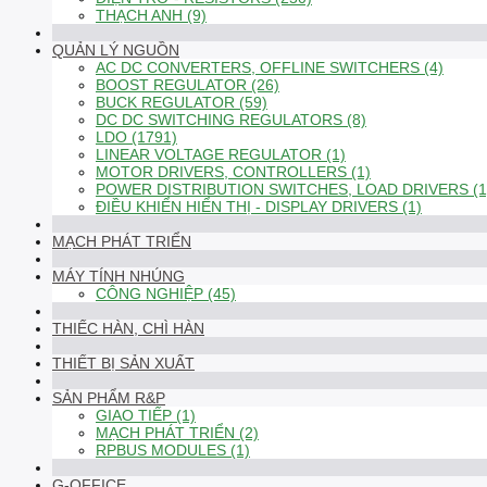
THẠCH ANH (9)
QUẢN LÝ NGUỒN
AC DC CONVERTERS, OFFLINE SWITCHERS (4)
BOOST REGULATOR (26)
BUCK REGULATOR (59)
DC DC SWITCHING REGULATORS (8)
LDO (1791)
LINEAR VOLTAGE REGULATOR (1)
MOTOR DRIVERS, CONTROLLERS (1)
POWER DISTRIBUTION SWITCHES, LOAD DRIVERS (1
ĐIỀU KHIỂN HIỂN THỊ - DISPLAY DRIVERS (1)
MẠCH PHÁT TRIỂN
MÁY TÍNH NHÚNG
CÔNG NGHIỆP (45)
THIẾC HÀN, CHÌ HÀN
THIẾT BỊ SẢN XUẤT
SẢN PHẨM R&P
GIAO TIẾP (1)
MẠCH PHÁT TRIỂN (2)
RPBUS MODULES (1)
G-OFFICE