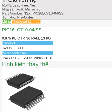
RoHS/Lead-free: Yes
Nhà sản xuất:
Microchip
Part Number NSX:
PIC16LC710-04/SS
Tồn kho:
Pre-Order
Mô tả
Thông số kỹ thuật
PIC16LC710-04/SS
0.875 KB OTP, 36 RAM, 13 I/O
Product
RoHS
Yes
Microcontroller
Package
20 SSOP .209in TUBE
Linh kiện thay thế