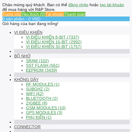
Chào mừng quý khách. Bạn có thể
đăng nhập
hoặc
tạo tài khoản
để mua hàng với R&P Store.
Trang chủ
Yêu thích (0)
Tài khoản
Thanh toán
0 sản phẩm - 0 VND
Giỏ hàng của bạn đang trống!
VI ĐIỀU KHIỂN
VI ĐIỀU KHIỂN 8-BIT (7337)
VI ĐIỀU KHIỂN 16-BIT (2992)
VI ĐIỀU KHIỂN 32-BIT (1757)
BỘ NHỚ
SRAM (102)
SST FLASH (561)
EEPROM (3439)
KHÔNG DÂY
RF MODULES (1)
SUBGHZ (2)
WIFI (62)
BLUETOOTH (2)
ZIGBEE (8)
GSM MODULES (10)
GPS MODULES (3)
PHỤ KIỆN (1)
CONNECTOR