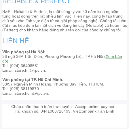
RELIABLE & PERFECT
R&P - Reliable & Perfect, là một công ty với 20 năm kinh nghiệm,
từng hoạt động trên rất nhiều lĩnh vực. Hiện nay, công ty tập trung
chủ yếu vào lĩnh vực điện tử và giải pháp công nghệ. Chúng tôi luôn
đặt mục tiêu đem lại một dịch vụ đáng tin cậy (Reliable) và hoàn hảo
(Perfect) cho khách hàng đúng như tên gọi của công ty chúng tôi.
LIÊN HỆ
Văn phòng tại Hà Nội:
36 ngõ 36A Trần Điền, Phường Phương Liệt, TP.Hà Nội.(
Xem bản
đồ
)
Tel: (024) 36408561.
Email: store.hn@rpc.vn.
Văn phòng tại TP. Hồ Chí Minh:
58/57 Nguyễn Minh Hoàng, Phường Bảy Hiền, TP.HCM.
Tel: (028) 38119870.
Email: store.hcm@rpc.vn.
Chấp nhận thanh toán trực tuyến - Accept online payment.
Tài khoản số: 0441003726499. Vietcombank Tân Bình