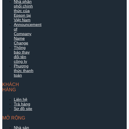
Nhà phân
phối chính
thức của
Epson tại
Việt Nam
Announcement
of
Company
Name
Change
Thông
báo thay
đổi tên
công ty
Phương
thức thanh
toán
KHÁCH
HÀNG
Liên hệ
Trả hàng
Sơ đồ site
MỞ RỘNG
Nhà sản