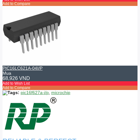
Add to Compare
PIC16LC621A-04I/P
Mua
68,926 VND
Add to Wish List
Add to Compare
Tags:
pic16f627a-i/p
,
microchip