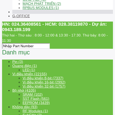
MẠCH PHÁT TRIỂN (2)
RPBUS MODULES (1)
G-OFFICE
HN: 024.36408561 - HCM: 028.38119870 - Dự án:
0943.189.199
Thứ hai - Thứ sáu : 8:00 - 12:00 & 13:30 - 17:30. Thứ bảy: 8:00 -
11:30
Danh mục
Pin (3)
Quang điện (1)
LED (1)
Vi điều khiển (22155)
Vi điều khiển 8-bit (7337)
Vi điều khiển 16-bit (2992)
Vi điều khiển 32-bit (1757)
Bộ nhớ (4105)
SRAM (102)
SST Flash (561)
EEPROM (3439)
Không dây (93)
RF Modules (1)