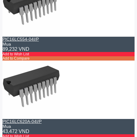
PIC16LC554-04I/P
Mua
89,232 VND
Add to Wish List
Add to Compare
PIC16LC620A-04I/P
Mua
43,472 VND
Add to Wish List