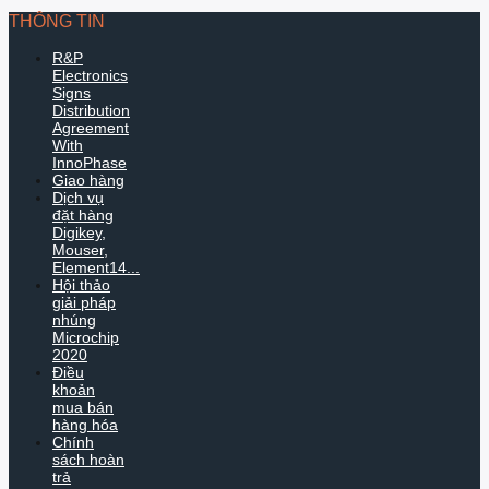
THÔNG TIN
R&P
Electronics
Signs
Distribution
Agreement
With
InnoPhase
Giao hàng
Dịch vụ
đặt hàng
Digikey,
Mouser,
Element14...
Hội thảo
giải pháp
nhúng
Microchip
2020
Điều
khoản
mua bán
hàng hóa
Chính
sách hoàn
trả