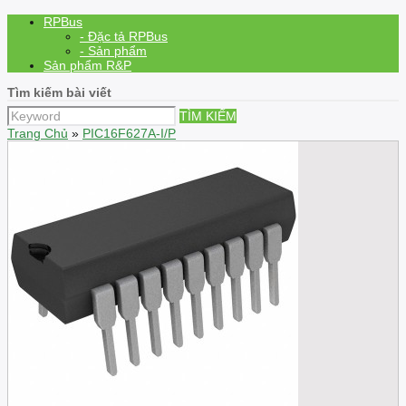
RPBus
- Đặc tả RPBus
- Sản phẩm
Sản phẩm R&P
Tìm kiếm bài viết
TÌM KIẾM
Trang Chủ
»
PIC16F627A-I/P