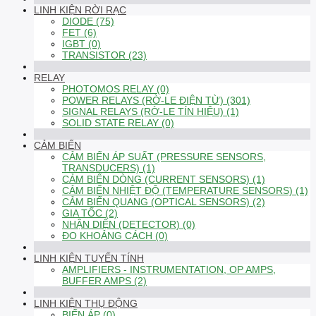
LINH KIỆN RỜI RẠC
DIODE (75)
FET (6)
IGBT (0)
TRANSISTOR (23)
RELAY
PHOTOMOS RELAY (0)
POWER RELAYS (RỜ-LE ĐIỆN TỪ) (301)
SIGNAL RELAYS (RỜ-LE TÍN HIỆU) (1)
SOLID STATE RELAY (0)
CẢM BIẾN
CẢM BIẾN ÁP SUẤT (PRESSURE SENSORS,
TRANSDUCERS) (1)
CẢM BIẾN DÒNG (CURRENT SENSORS) (1)
CẢM BIẾN NHIỆT ĐỘ (TEMPERATURE SENSORS) (1)
CẢM BIẾN QUANG (OPTICAL SENSORS) (2)
GIA TỐC (2)
NHẬN DIỆN (DETECTOR) (0)
ĐO KHOẢNG CÁCH (0)
LINH KIỆN TUYẾN TÍNH
AMPLIFIERS - INSTRUMENTATION, OP AMPS,
BUFFER AMPS (2)
LINH KIỆN THỤ ĐỘNG
BIẾN ÁP (0)