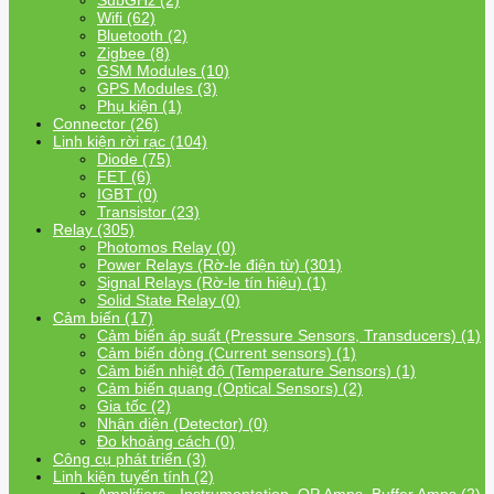
SubGHz (2)
Wifi (62)
Bluetooth (2)
Zigbee (8)
GSM Modules (10)
GPS Modules (3)
Phụ kiện (1)
Connector (26)
Linh kiện rời rạc (104)
Diode (75)
FET (6)
IGBT (0)
Transistor (23)
Relay (305)
Photomos Relay (0)
Power Relays (Rờ-le điện từ) (301)
Signal Relays (Rờ-le tín hiệu) (1)
Solid State Relay (0)
Cảm biến (17)
Cảm biến áp suất (Pressure Sensors, Transducers) (1)
Cảm biến dòng (Current sensors) (1)
Cảm biến nhiệt độ (Temperature Sensors) (1)
Cảm biến quang (Optical Sensors) (2)
Gia tốc (2)
Nhận diện (Detector) (0)
Đo khoảng cách (0)
Công cụ phát triển (3)
Linh kiện tuyến tính (2)