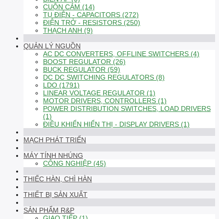
CUỘN CẢM (14)
TỤ ĐIỆN - CAPACITORS (272)
ĐIỆN TRỞ - RESISTORS (250)
THẠCH ANH (9)
QUẢN LÝ NGUỒN
AC DC CONVERTERS, OFFLINE SWITCHERS (4)
BOOST REGULATOR (26)
BUCK REGULATOR (59)
DC DC SWITCHING REGULATORS (8)
LDO (1791)
LINEAR VOLTAGE REGULATOR (1)
MOTOR DRIVERS, CONTROLLERS (1)
POWER DISTRIBUTION SWITCHES, LOAD DRIVERS
(1)
ĐIỀU KHIỂN HIỂN THỊ - DISPLAY DRIVERS (1)
MẠCH PHÁT TRIỂN
MÁY TÍNH NHÚNG
CÔNG NGHIỆP (45)
THIẾC HÀN, CHÌ HÀN
THIẾT BỊ SẢN XUẤT
SẢN PHẨM R&P
GIAO TIẾP (1)