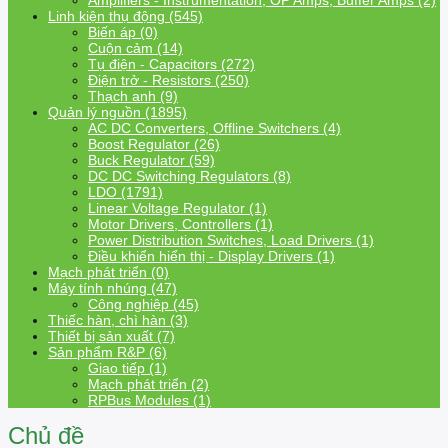
Amplifiers - Instrumentation, OP Amps, Buffer Amps (2)
Linh kiện thụ động (545)
Biến áp (0)
Cuộn cảm (14)
Tụ điện - Capacitors (272)
Điện trở - Resistors (250)
Thạch anh (9)
Quản lý nguồn (1895)
AC DC Converters, Offline Switchers (4)
Boost Regulator (26)
Buck Regulator (59)
DC DC Switching Regulators (8)
LDO (1791)
Linear Voltage Regulator (1)
Motor Drivers, Controllers (1)
Power Distribution Switches, Load Drivers (1)
Điều khiển hiển thị - Display Drivers (1)
Mạch phát triển (0)
Máy tính nhúng (47)
Công nghiệp (45)
Thiếc hàn, chì hàn (3)
Thiết bị sản xuất (7)
Sản phẩm R&P (6)
Giao tiếp (1)
Mạch phát triển (2)
RPBus Modules (1)
Chủ đề