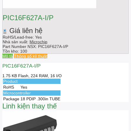
PIC16F627A-I/P
Giá liên hệ
RoHS/Lead-free: Yes
Nhà sản xuất:
Microchip
Part Number NSX:
PIC16F627A-I/P
Tồn kho:
100
Mô tả
Thông số kỹ thuật
PIC16F627A-I/P
1.75 KB Flash, 224 RAM, 16 I/O
Product
RoHS
Yes
Microcontroller
Package
18 PDIP .300in TUBE
Linh kiện thay thế