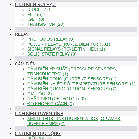
LINH KIỆN RỜI RẠC
DIODE (75)
FET (6)
IGBT (0)
TRANSISTOR (23)
RELAY
PHOTOMOS RELAY (0)
POWER RELAYS (RỜ-LE ĐIỆN TỪ) (301)
SIGNAL RELAYS (RỜ-LE TÍN HIỆU) (1)
SOLID STATE RELAY (0)
CẢM BIẾN
CẢM BIẾN ÁP SUẤT (PRESSURE SENSORS,
TRANSDUCERS) (1)
CẢM BIẾN DÒNG (CURRENT SENSORS) (1)
CẢM BIẾN NHIỆT ĐỘ (TEMPERATURE SENSORS) (1)
CẢM BIẾN QUANG (OPTICAL SENSORS) (2)
GIA TỐC (2)
NHẬN DIỆN (DETECTOR) (0)
ĐO KHOẢNG CÁCH (0)
LINH KIỆN TUYẾN TÍNH
AMPLIFIERS - INSTRUMENTATION, OP AMPS,
BUFFER AMPS (2)
LINH KIỆN THỤ ĐỘNG
BIẾN ÁP (0)