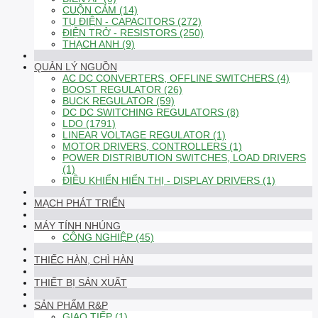
CUỘN CẢM (14)
TỤ ĐIỆN - CAPACITORS (272)
ĐIỆN TRỞ - RESISTORS (250)
THẠCH ANH (9)
QUẢN LÝ NGUỒN
AC DC CONVERTERS, OFFLINE SWITCHERS (4)
BOOST REGULATOR (26)
BUCK REGULATOR (59)
DC DC SWITCHING REGULATORS (8)
LDO (1791)
LINEAR VOLTAGE REGULATOR (1)
MOTOR DRIVERS, CONTROLLERS (1)
POWER DISTRIBUTION SWITCHES, LOAD DRIVERS
(1)
ĐIỀU KHIỂN HIỂN THỊ - DISPLAY DRIVERS (1)
MẠCH PHÁT TRIỂN
MÁY TÍNH NHÚNG
CÔNG NGHIỆP (45)
THIẾC HÀN, CHÌ HÀN
THIẾT BỊ SẢN XUẤT
SẢN PHẨM R&P
GIAO TIẾP (1)