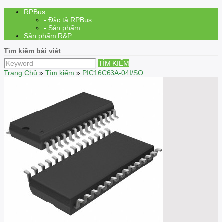
RPBus
- Đặc tả RPBus
- Sản phẩm
Sản phẩm R&P
Tìm kiếm bài viết
TÌM KIẾM
Trang Chủ
»
Tìm kiếm
»
PIC16C63A-04I/SO