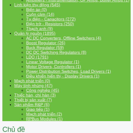
Amplifiers - Instrumentation, OP Amps, Buffer Amps (2)
Linh kiện thụ động (545)
Biến áp (0)
Cuộn cảm (14)
Tụ điện - Capacitors (272)
Điện trở - Resistors (250)
Thạch anh (9)
Quản lý nguồn (1895)
AC DC Converters, Offline Switchers (4)
Boost Regulator (26)
Buck Regulator (59)
DC DC Switching Regulators (8)
LDO (1791)
Linear Voltage Regulator (1)
Motor Drivers, Controllers (1)
Power Distribution Switches, Load Drivers (1)
Điều khiển hiển thị - Display Drivers (1)
Mạch phát triển (0)
Máy tính nhúng (47)
Công nghiệp (45)
Thiếc hàn, chì hàn (3)
Thiết bị sản xuất (7)
Sản phẩm R&P (6)
Giao tiếp (1)
Mạch phát triển (2)
RPBus Modules (1)
Chủ đề