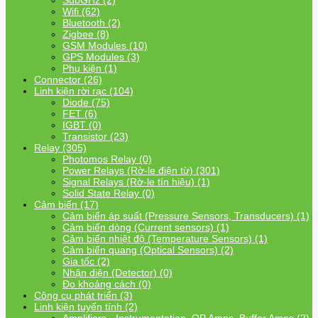
SubGHz (2)
Wifi (62)
Bluetooth (2)
Zigbee (8)
GSM Modules (10)
GPS Modules (3)
Phụ kiện (1)
Connector (26)
Linh kiện rời rạc (104)
Diode (75)
FET (6)
IGBT (0)
Transistor (23)
Relay (305)
Photomos Relay (0)
Power Relays (Rờ-le điện từ) (301)
Signal Relays (Rờ-le tín hiệu) (1)
Solid State Relay (0)
Cảm biến (17)
Cảm biến áp suất (Pressure Sensors, Transducers) (1)
Cảm biến dòng (Current sensors) (1)
Cảm biến nhiệt độ (Temperature Sensors) (1)
Cảm biến quang (Optical Sensors) (2)
Gia tốc (2)
Nhận diện (Detector) (0)
Đo khoảng cách (0)
Công cụ phát triển (3)
Linh kiện tuyến tính (2)