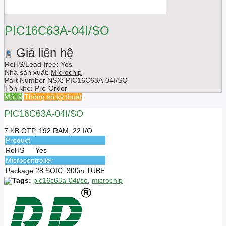
PIC16C63A-04I/SO
Giá liên hệ
RoHS/Lead-free: Yes
Nhà sản xuất:
Microchip
Part Number NSX:
PIC16C63A-04I/SO
Tồn kho:
Pre-Order
Mô tả
Thông số kỹ thuật
PIC16C63A-04I/SO
7 KB OTP, 192 RAM, 22 I/O
Product
RoHS
Yes
Microcontroller
Package
28 SOIC .300in TUBE
Tags:
pic16c63a-04i/so
,
microchip