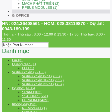
MẠCH PHÁT TRIỂN (2)
RPBUS MODULES (1)
G-OFFICE
HN: 024.36408561 - HCM: 028.38119870 - Dự án:
0943.189.199
Thứ hai - Thứ sáu : 8:00 - 12:00 & 13:30 - 17:30. Thứ bảy: 8:00 -
11:30
Danh mục
Pin (3)
Quang điện (1)
LED (1)
Vi điều khiển (22155)
Vi điều khiển 8-bit (7337)
Vi điều khiển 16-bit (2992)
Vi điều khiển 32-bit (1757)
Bộ nhớ (4105)
SRAM (102)
SST Flash (561)
EEPROM (3439)
Không dây (93)
RF Modules (1)