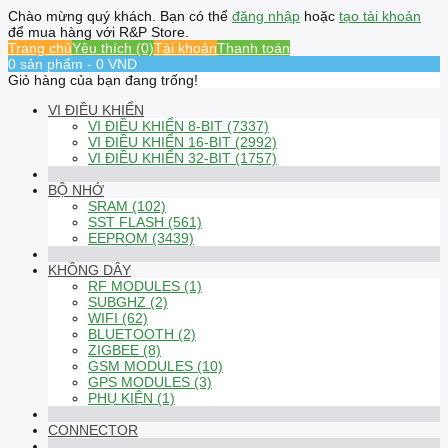
Chào mừng quý khách. Bạn có thể
đăng nhập
hoặc
tạo tài khoản
để mua hàng với R&P Store.
Trang chủ
Yêu thích (0)
Tài khoản
Thanh toán
0 sản phẩm - 0 VND
Giỏ hàng của bạn đang trống!
VI ĐIỀU KHIỂN
VI ĐIỀU KHIỂN 8-BIT (7337)
VI ĐIỀU KHIỂN 16-BIT (2992)
VI ĐIỀU KHIỂN 32-BIT (1757)
BỘ NHỚ
SRAM (102)
SST FLASH (561)
EEPROM (3439)
KHÔNG DÂY
RF MODULES (1)
SUBGHZ (2)
WIFI (62)
BLUETOOTH (2)
ZIGBEE (8)
GSM MODULES (10)
GPS MODULES (3)
PHỤ KIỆN (1)
CONNECTOR