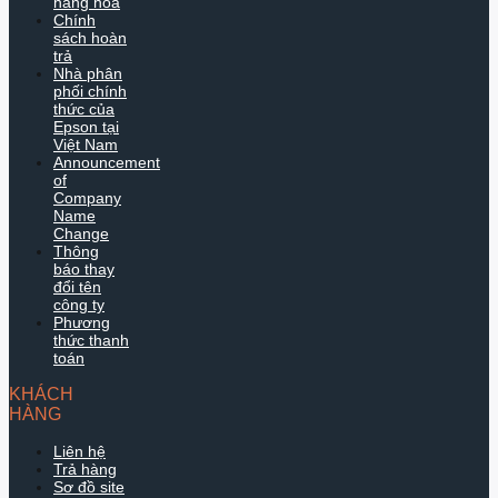
hàng hóa
Chính
sách hoàn
trả
Nhà phân
phối chính
thức của
Epson tại
Việt Nam
Announcement
of
Company
Name
Change
Thông
báo thay
đổi tên
công ty
Phương
thức thanh
toán
KHÁCH
HÀNG
Liên hệ
Trả hàng
Sơ đồ site