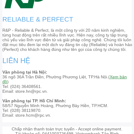
RELIABLE & PERFECT
R&P - Reliable & Perfect, là một công ty với 20 năm kinh nghiệm,
từng hoạt động trên rất nhiều lĩnh vực. Hiện nay, công ty tập trung
chủ yếu vào lĩnh vực điện tử và giải pháp công nghệ. Chúng tôi luôn
đặt mục tiêu đem lại một dịch vụ đáng tin cậy (Reliable) và hoàn hảo
(Perfect) cho khách hàng đúng như tên gọi của công ty chúng tôi.
LIÊN HỆ
Văn phòng tại Hà Nội:
36 ngõ 36A Trần Điền, Phường Phương Liệt, TP.Hà Nội.(
Xem bản
đồ
)
Tel: (024) 36408561.
Email: store.hn@rpc.vn.
Văn phòng tại TP. Hồ Chí Minh:
58/57 Nguyễn Minh Hoàng, Phường Bảy Hiền, TP.HCM.
Tel: (028) 38119870.
Email: store.hcm@rpc.vn.
Chấp nhận thanh toán trực tuyến - Accept online payment.
Tài khoản số: 0441003726499. Vietcombank Tân Bình