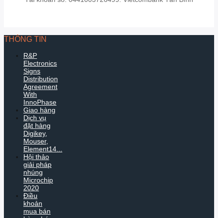
THÔNG TIN
R&P
Electronics
Signs
Distribution
Agreement
With
InnoPhase
Giao hàng
Dịch vụ
đặt hàng
Digikey,
Mouser,
Element14...
Hội thảo
giải pháp
nhúng
Microchip
2020
Điều
khoản
mua bán