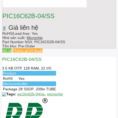
PIC16C62B-04/SS
Giá liên hệ
RoHS/Lead-free: Yes
Nhà sản xuất:
Microchip
Part Number NSX:
PIC16C62B-04/SS
Tồn kho:
Pre-Order
Mô tả
Thông số kỹ thuật
PIC16C62B-04/SS
3.5 KB OTP, 128 RAM, 22 I/O
Product
RoHS
Yes
Microcontroller
Package
28 SSOP .209in TUBE
Tags:
pic16c62b-04/ss
,
microchip