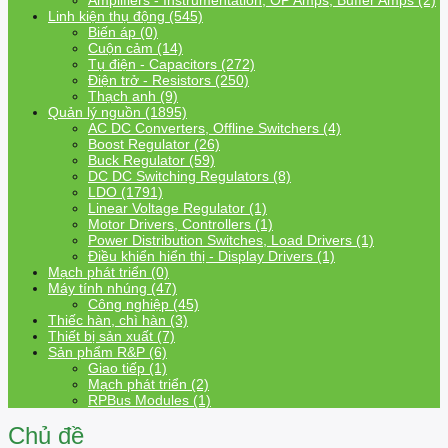
Amplifiers - Instrumentation, OP Amps, Buffer Amps (2)
Linh kiện thụ động (545)
Biến áp (0)
Cuộn cảm (14)
Tụ điện - Capacitors (272)
Điện trở - Resistors (250)
Thạch anh (9)
Quản lý nguồn (1895)
AC DC Converters, Offline Switchers (4)
Boost Regulator (26)
Buck Regulator (59)
DC DC Switching Regulators (8)
LDO (1791)
Linear Voltage Regulator (1)
Motor Drivers, Controllers (1)
Power Distribution Switches, Load Drivers (1)
Điều khiển hiển thị - Display Drivers (1)
Mạch phát triển (0)
Máy tính nhúng (47)
Công nghiệp (45)
Thiếc hàn, chì hàn (3)
Thiết bị sản xuất (7)
Sản phẩm R&P (6)
Giao tiếp (1)
Mạch phát triển (2)
RPBus Modules (1)
Chủ đề