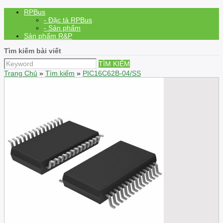
RPBus
- Đặc tả RPBus
- Sản phẩm
Sản phẩm R&P
Tìm kiếm bài viết
TÌM KIẾM
Trang Chủ
»
Tìm kiếm
»
PIC16C62B-04/SS