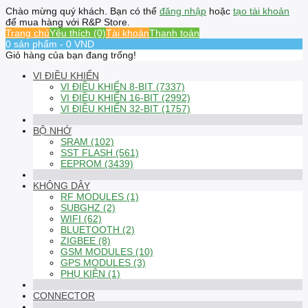
Chào mừng quý khách. Bạn có thể
đăng nhập
hoặc
tạo tài khoản
để mua hàng với R&P Store.
Trang chủ
Yêu thích (0)
Tài khoản
Thanh toán
0 sản phẩm - 0 VND
Giỏ hàng của bạn đang trống!
VI ĐIỀU KHIỂN
VI ĐIỀU KHIỂN 8-BIT (7337)
VI ĐIỀU KHIỂN 16-BIT (2992)
VI ĐIỀU KHIỂN 32-BIT (1757)
BỘ NHỚ
SRAM (102)
SST FLASH (561)
EEPROM (3439)
KHÔNG DÂY
RF MODULES (1)
SUBGHZ (2)
WIFI (62)
BLUETOOTH (2)
ZIGBEE (8)
GSM MODULES (10)
GPS MODULES (3)
PHỤ KIỆN (1)
CONNECTOR