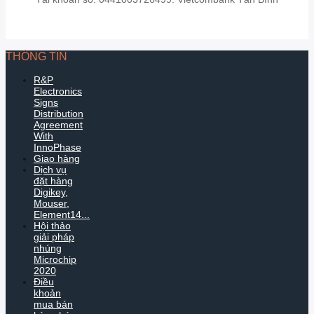
THÔNG TIN
R&P
Electronics
Signs
Distribution
Agreement
With
InnoPhase
Giao hàng
Dịch vụ
đặt hàng
Digikey,
Mouser,
Element14...
Hội thảo
giải pháp
nhúng
Microchip
2020
Điều
khoản
mua bán