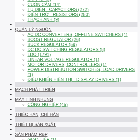
CUỘN CẢM (14)
TỤ ĐIỆN - CAPACITORS (272)
ĐIỆN TRỞ - RESISTORS (250)
THẠCH ANH (9)
QUẢN LÝ NGUỒN
AC DC CONVERTERS, OFFLINE SWITCHERS (4)
BOOST REGULATOR (26)
BUCK REGULATOR (59)
DC DC SWITCHING REGULATORS (8)
LDO (1791)
LINEAR VOLTAGE REGULATOR (1)
MOTOR DRIVERS, CONTROLLERS (1)
POWER DISTRIBUTION SWITCHES, LOAD DRIVERS
(1)
ĐIỀU KHIỂN HIỂN THỊ - DISPLAY DRIVERS (1)
MẠCH PHÁT TRIỂN
MÁY TÍNH NHÚNG
CÔNG NGHIỆP (45)
THIẾC HÀN, CHÌ HÀN
THIẾT BỊ SẢN XUẤT
SẢN PHẨM R&P
GIAO TIẾP (1)