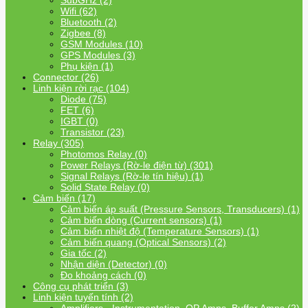
SubGHz (2)
Wifi (62)
Bluetooth (2)
Zigbee (8)
GSM Modules (10)
GPS Modules (3)
Phụ kiện (1)
Connector (26)
Linh kiện rời rạc (104)
Diode (75)
FET (6)
IGBT (0)
Transistor (23)
Relay (305)
Photomos Relay (0)
Power Relays (Rờ-le điện từ) (301)
Signal Relays (Rờ-le tín hiệu) (1)
Solid State Relay (0)
Cảm biến (17)
Cảm biến áp suất (Pressure Sensors, Transducers) (1)
Cảm biến dòng (Current sensors) (1)
Cảm biến nhiệt độ (Temperature Sensors) (1)
Cảm biến quang (Optical Sensors) (2)
Gia tốc (2)
Nhận diện (Detector) (0)
Đo khoảng cách (0)
Công cụ phát triển (3)
Linh kiện tuyến tính (2)