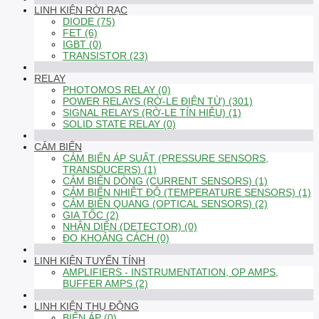
LINH KIỆN RỜI RẠC
DIODE (75)
FET (6)
IGBT (0)
TRANSISTOR (23)
RELAY
PHOTOMOS RELAY (0)
POWER RELAYS (RỜ-LE ĐIỆN TỪ) (301)
SIGNAL RELAYS (RỜ-LE TÍN HIỆU) (1)
SOLID STATE RELAY (0)
CẢM BIẾN
CẢM BIẾN ÁP SUẤT (PRESSURE SENSORS,
TRANSDUCERS) (1)
CẢM BIẾN DÒNG (CURRENT SENSORS) (1)
CẢM BIẾN NHIỆT ĐỘ (TEMPERATURE SENSORS) (1)
CẢM BIẾN QUANG (OPTICAL SENSORS) (2)
GIA TỐC (2)
NHẬN DIỆN (DETECTOR) (0)
ĐO KHOẢNG CÁCH (0)
LINH KIỆN TUYẾN TÍNH
AMPLIFIERS - INSTRUMENTATION, OP AMPS,
BUFFER AMPS (2)
LINH KIỆN THỤ ĐỘNG
BIẾN ÁP (0)