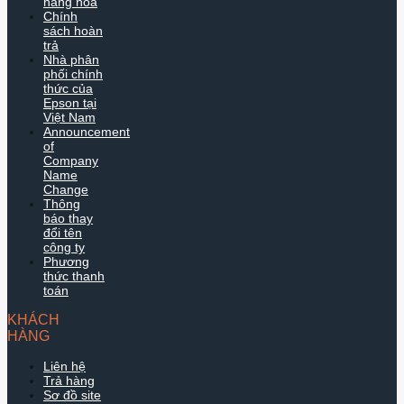
hàng hóa
Chính
sách hoàn
trả
Nhà phân
phối chính
thức của
Epson tại
Việt Nam
Announcement
of
Company
Name
Change
Thông
báo thay
đổi tên
công ty
Phương
thức thanh
toán
KHÁCH
HÀNG
Liên hệ
Trả hàng
Sơ đồ site