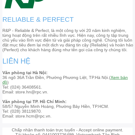
RELIABLE & PERFECT
R&P - Reliable & Perfect, là một công ty với 20 năm kinh nghiệm,
từng hoạt động trên rất nhiều lĩnh vực. Hiện nay, công ty tập trung
chủ yếu vào lĩnh vực điện tử và giải pháp công nghệ. Chúng tôi luôn
đặt mục tiêu đem lại một dịch vụ đáng tin cậy (Reliable) và hoàn hảo
(Perfect) cho khách hàng đúng như tên gọi của công ty chúng tôi.
LIÊN HỆ
Văn phòng tại Hà Nội:
36 ngõ 36A Trần Điền, Phường Phương Liệt, TP.Hà Nội.(
Xem bản
đồ
)
Tel: (024) 36408561.
Email: store.hn@rpc.vn.
Văn phòng tại TP. Hồ Chí Minh:
58/57 Nguyễn Minh Hoàng, Phường Bảy Hiền, TP.HCM.
Tel: (028) 38119870.
Email: store.hcm@rpc.vn.
Chấp nhận thanh toán trực tuyến - Accept online payment.
Tài khoản số: 0441003726499. Vietcombank Tân Bình