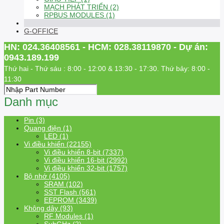
MẠCH PHÁT TRIỂN (2)
RPBUS MODULES (1)
G-OFFICE
HN: 024.36408561 - HCM: 028.38119870 - Dự án:
0943.189.199
Thứ hai - Thứ sáu : 8:00 - 12:00 & 13:30 - 17:30. Thứ bảy: 8:00 -
11:30
Danh mục
Pin (3)
Quang điện (1)
LED (1)
Vi điều khiển (22155)
Vi điều khiển 8-bit (7337)
Vi điều khiển 16-bit (2992)
Vi điều khiển 32-bit (1757)
Bộ nhớ (4105)
SRAM (102)
SST Flash (561)
EEPROM (3439)
Không dây (93)
RF Modules (1)