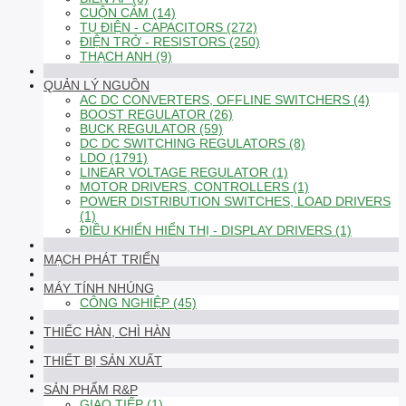
CUỘN CẢM (14)
TỤ ĐIỆN - CAPACITORS (272)
ĐIỆN TRỞ - RESISTORS (250)
THẠCH ANH (9)
QUẢN LÝ NGUỒN
AC DC CONVERTERS, OFFLINE SWITCHERS (4)
BOOST REGULATOR (26)
BUCK REGULATOR (59)
DC DC SWITCHING REGULATORS (8)
LDO (1791)
LINEAR VOLTAGE REGULATOR (1)
MOTOR DRIVERS, CONTROLLERS (1)
POWER DISTRIBUTION SWITCHES, LOAD DRIVERS
(1)
ĐIỀU KHIỂN HIỂN THỊ - DISPLAY DRIVERS (1)
MẠCH PHÁT TRIỂN
MÁY TÍNH NHÚNG
CÔNG NGHIỆP (45)
THIẾC HÀN, CHÌ HÀN
THIẾT BỊ SẢN XUẤT
SẢN PHẨM R&P
GIAO TIẾP (1)