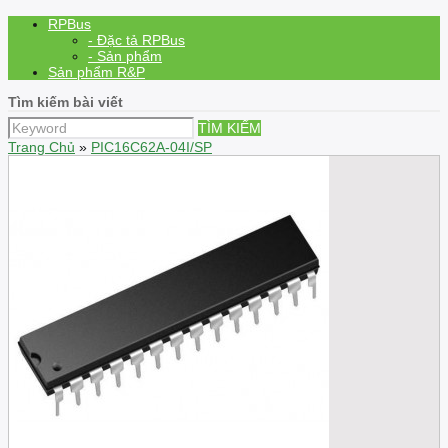
RPBus
- Đặc tả RPBus
- Sản phẩm
Sản phẩm R&P
Tìm kiếm bài viết
TÌM KIẾM
Trang Chủ
»
PIC16C62A-04I/SP