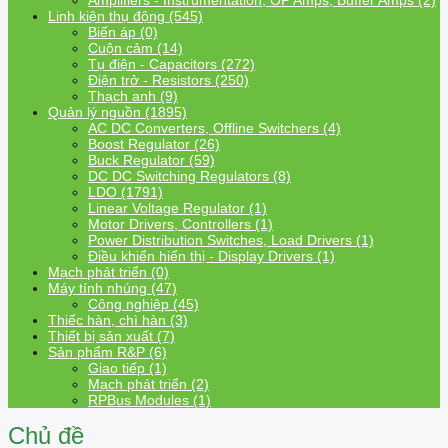
Amplifiers - Instrumentation, OP Amps, Buffer Amps (2)
Linh kiện thụ động (545)
Biến áp (0)
Cuộn cảm (14)
Tụ điện - Capacitors (272)
Điện trở - Resistors (250)
Thạch anh (9)
Quản lý nguồn (1895)
AC DC Converters, Offline Switchers (4)
Boost Regulator (26)
Buck Regulator (59)
DC DC Switching Regulators (8)
LDO (1791)
Linear Voltage Regulator (1)
Motor Drivers, Controllers (1)
Power Distribution Switches, Load Drivers (1)
Điều khiển hiển thị - Display Drivers (1)
Mạch phát triển (0)
Máy tính nhúng (47)
Công nghiệp (45)
Thiếc hàn, chì hàn (3)
Thiết bị sản xuất (7)
Sản phẩm R&P (6)
Giao tiếp (1)
Mạch phát triển (2)
RPBus Modules (1)
Chủ đề