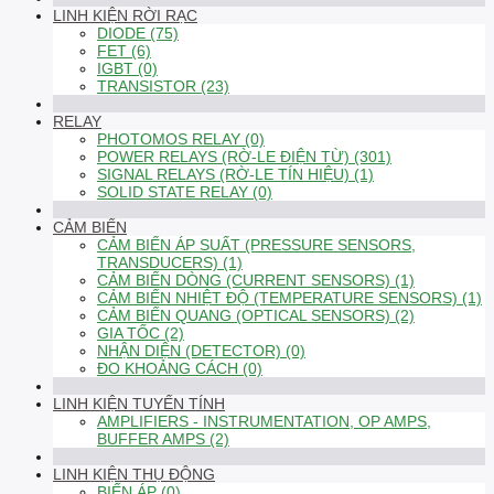
LINH KIỆN RỜI RẠC
DIODE (75)
FET (6)
IGBT (0)
TRANSISTOR (23)
RELAY
PHOTOMOS RELAY (0)
POWER RELAYS (RỜ-LE ĐIỆN TỪ) (301)
SIGNAL RELAYS (RỜ-LE TÍN HIỆU) (1)
SOLID STATE RELAY (0)
CẢM BIẾN
CẢM BIẾN ÁP SUẤT (PRESSURE SENSORS,
TRANSDUCERS) (1)
CẢM BIẾN DÒNG (CURRENT SENSORS) (1)
CẢM BIẾN NHIỆT ĐỘ (TEMPERATURE SENSORS) (1)
CẢM BIẾN QUANG (OPTICAL SENSORS) (2)
GIA TỐC (2)
NHẬN DIỆN (DETECTOR) (0)
ĐO KHOẢNG CÁCH (0)
LINH KIỆN TUYẾN TÍNH
AMPLIFIERS - INSTRUMENTATION, OP AMPS,
BUFFER AMPS (2)
LINH KIỆN THỤ ĐỘNG
BIẾN ÁP (0)