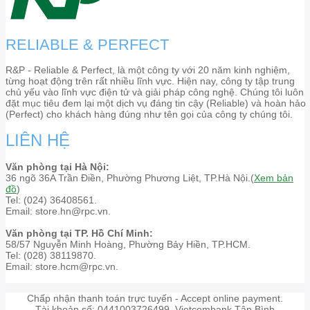
RELIABLE & PERFECT
R&P - Reliable & Perfect, là một công ty với 20 năm kinh nghiệm,
từng hoạt động trên rất nhiều lĩnh vực. Hiện nay, công ty tập trung
chủ yếu vào lĩnh vực điện tử và giải pháp công nghệ. Chúng tôi luôn
đặt mục tiêu đem lại một dịch vụ đáng tin cậy (Reliable) và hoàn hảo
(Perfect) cho khách hàng đúng như tên gọi của công ty chúng tôi.
LIÊN HỆ
Văn phòng tại Hà Nội:
36 ngõ 36A Trần Điền, Phường Phương Liệt, TP.Hà Nội.(
Xem bản
đồ
)
Tel: (024) 36408561.
Email: store.hn@rpc.vn.
Văn phòng tại TP. Hồ Chí Minh:
58/57 Nguyễn Minh Hoàng, Phường Bảy Hiền, TP.HCM.
Tel: (028) 38119870.
Email: store.hcm@rpc.vn.
Chấp nhận thanh toán trực tuyến - Accept online payment.
Tài khoản số: 0441003726499. Vietcombank Tân Bình