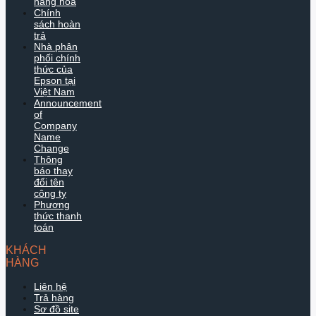
hàng hóa
Chính
sách hoàn
trả
Nhà phân
phối chính
thức của
Epson tại
Việt Nam
Announcement
of
Company
Name
Change
Thông
báo thay
đổi tên
công ty
Phương
thức thanh
toán
KHÁCH
HÀNG
Liên hệ
Trả hàng
Sơ đồ site