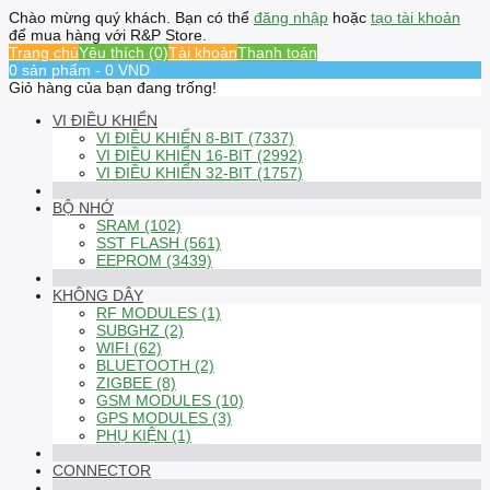
Chào mừng quý khách. Bạn có thể
đăng nhập
hoặc
tạo tài khoản
để mua hàng với R&P Store.
Trang chủ
Yêu thích (0)
Tài khoản
Thanh toán
0 sản phẩm - 0 VND
Giỏ hàng của bạn đang trống!
VI ĐIỀU KHIỂN
VI ĐIỀU KHIỂN 8-BIT (7337)
VI ĐIỀU KHIỂN 16-BIT (2992)
VI ĐIỀU KHIỂN 32-BIT (1757)
BỘ NHỚ
SRAM (102)
SST FLASH (561)
EEPROM (3439)
KHÔNG DÂY
RF MODULES (1)
SUBGHZ (2)
WIFI (62)
BLUETOOTH (2)
ZIGBEE (8)
GSM MODULES (10)
GPS MODULES (3)
PHỤ KIỆN (1)
CONNECTOR