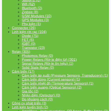
SubGHz (2)
Wifi (62)
Bluetooth (2)
Zigbee (8)
GSM Modules (10)
GPS Modules (3)
Phụ kiện (1)
Connector (26)
Linh kiện rời rạc (104)
Diode (75)
FET (6)
IGBT (0)
Transistor (23)
Relay (305)
Photomos Relay (0)
Power Relays (Rờ-le điện từ) (301)
Signal Relays (Rờ-le tín hiệu) (1)
Solid State Relay (0)
Cảm biến (17)
Cảm biến áp suất (Pressure Sensors, Transducers) (1)
Cảm biến dòng (Current sensors) (1)
Cảm biến nhiệt độ (Temperature Sensors) (1)
Cảm biến quang (Optical Sensors) (2)
Gia tốc (2)
Nhận diện (Detector) (0)
Đo khoảng cách (0)
Công cụ phát triển (3)
Linh kiện tuyến tính (2)