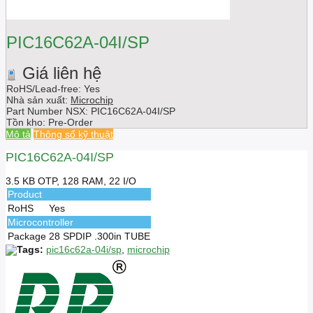
PIC16C62A-04I/SP
Giá liên hệ
RoHS/Lead-free: Yes
Nhà sản xuất:
Microchip
Part Number NSX:
PIC16C62A-04I/SP
Tồn kho:
Pre-Order
Mô tả
Thông số kỹ thuật
PIC16C62A-04I/SP
3.5 KB OTP, 128 RAM, 22 I/O
Product
RoHS
Yes
Microcontroller
Package
28 SPDIP .300in TUBE
Tags:
pic16c62a-04i/sp
,
microchip