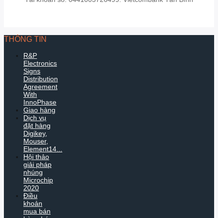
THÔNG TIN
R&P
Electronics
Signs
Distribution
Agreement
With
InnoPhase
Giao hàng
Dịch vụ
đặt hàng
Digikey,
Mouser,
Element14...
Hội thảo
giải pháp
nhúng
Microchip
2020
Điều
khoản
mua bán