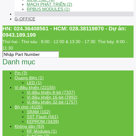
MẠCH PHÁT TRIỂN (2)
RPBUS MODULES (1)
G-OFFICE
HN: 024.36408561 - HCM: 028.38119870 - Dự án:
0943.189.199
Thứ hai - Thứ sáu : 8:00 - 12:00 & 13:30 - 17:30. Thứ bảy: 8:00 -
11:30
Danh mục
Pin (3)
Quang điện (1)
LED (1)
Vi điều khiển (22155)
Vi điều khiển 8-bit (7337)
Vi điều khiển 16-bit (2992)
Vi điều khiển 32-bit (1757)
Bộ nhớ (4105)
SRAM (102)
SST Flash (561)
EEPROM (3439)
Không dây (93)
RF Modules (1)