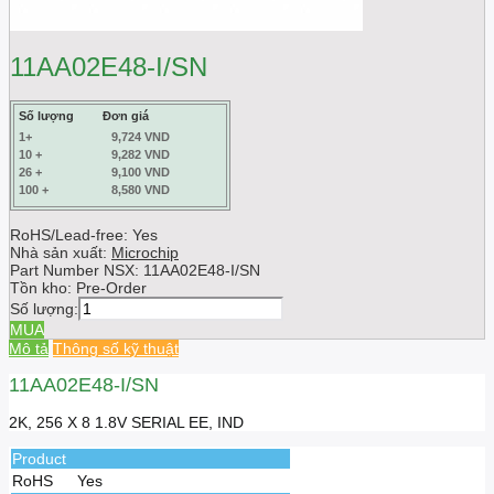
11AA02E48-I/SN
Số lượng
Đơn giá
1+
9,724 VND
10 +
9,282 VND
26 +
9,100 VND
100 +
8,580 VND
RoHS/Lead-free: Yes
Nhà sản xuất:
Microchip
Part Number NSX:
11AA02E48-I/SN
Tồn kho:
Pre-Order
Số lượng:
MUA
Mô tả
Thông số kỹ thuật
11AA02E48-I/SN
2K, 256 X 8 1.8V SERIAL EE, IND
Product
RoHS
Yes