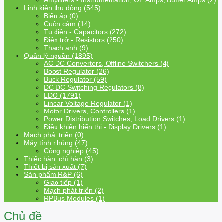
Amplifiers - Instrumentation, OP Amps, Buffer Amps (2)
Linh kiện thụ động (545)
Biến áp (0)
Cuộn cảm (14)
Tụ điện - Capacitors (272)
Điện trở - Resistors (250)
Thạch anh (9)
Quản lý nguồn (1895)
AC DC Converters, Offline Switchers (4)
Boost Regulator (26)
Buck Regulator (59)
DC DC Switching Regulators (8)
LDO (1791)
Linear Voltage Regulator (1)
Motor Drivers, Controllers (1)
Power Distribution Switches, Load Drivers (1)
Điều khiển hiển thị - Display Drivers (1)
Mạch phát triển (0)
Máy tính nhúng (47)
Công nghiệp (45)
Thiếc hàn, chì hàn (3)
Thiết bị sản xuất (7)
Sản phẩm R&P (6)
Giao tiếp (1)
Mạch phát triển (2)
RPBus Modules (1)
Chủ đề