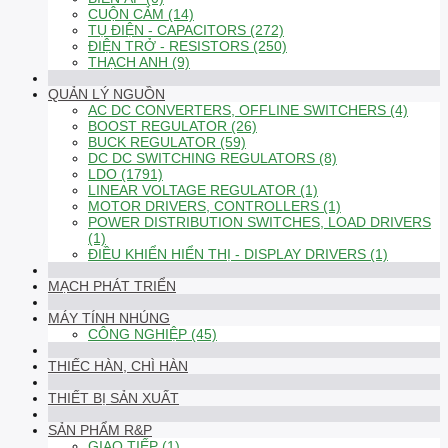
CUỘN CẢM (14)
TỤ ĐIỆN - CAPACITORS (272)
ĐIỆN TRỞ - RESISTORS (250)
THẠCH ANH (9)
QUẢN LÝ NGUỒN
AC DC CONVERTERS, OFFLINE SWITCHERS (4)
BOOST REGULATOR (26)
BUCK REGULATOR (59)
DC DC SWITCHING REGULATORS (8)
LDO (1791)
LINEAR VOLTAGE REGULATOR (1)
MOTOR DRIVERS, CONTROLLERS (1)
POWER DISTRIBUTION SWITCHES, LOAD DRIVERS
(1)
ĐIỀU KHIỂN HIỂN THỊ - DISPLAY DRIVERS (1)
MẠCH PHÁT TRIỂN
MÁY TÍNH NHÚNG
CÔNG NGHIỆP (45)
THIẾC HÀN, CHÌ HÀN
THIẾT BỊ SẢN XUẤT
SẢN PHẨM R&P
GIAO TIẾP (1)