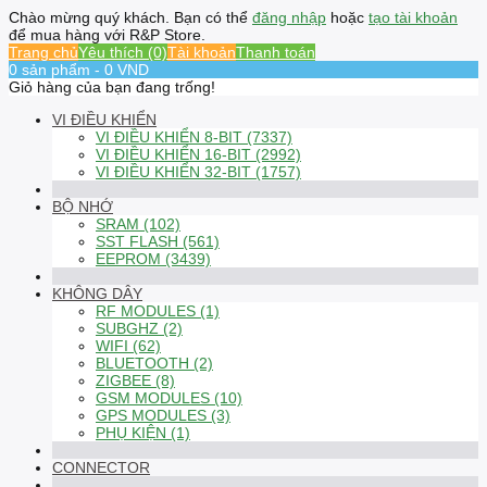
Chào mừng quý khách. Bạn có thể
đăng nhập
hoặc
tạo tài khoản
để mua hàng với R&P Store.
Trang chủ
Yêu thích (0)
Tài khoản
Thanh toán
0 sản phẩm - 0 VND
Giỏ hàng của bạn đang trống!
VI ĐIỀU KHIỂN
VI ĐIỀU KHIỂN 8-BIT (7337)
VI ĐIỀU KHIỂN 16-BIT (2992)
VI ĐIỀU KHIỂN 32-BIT (1757)
BỘ NHỚ
SRAM (102)
SST FLASH (561)
EEPROM (3439)
KHÔNG DÂY
RF MODULES (1)
SUBGHZ (2)
WIFI (62)
BLUETOOTH (2)
ZIGBEE (8)
GSM MODULES (10)
GPS MODULES (3)
PHỤ KIỆN (1)
CONNECTOR