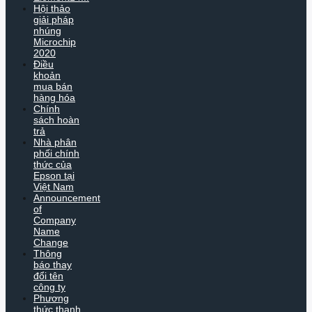
Hội thảo
giải pháp
nhúng
Microchip
2020
Điều
khoản
mua bán
hàng hóa
Chính
sách hoàn
trả
Nhà phân
phối chính
thức của
Epson tại
Việt Nam
Announcement
of
Company
Name
Change
Thông
báo thay
đổi tên
công ty
Phương
thức thanh