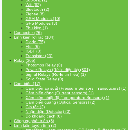
SubGHz (2)
Wifi (62)
Bluetooth (2)
Zigbee (8)
GSM Modules (10)
GPS Modules (3)
Phụ kiện (1)
Connector (26)
Linh kiện rời rạc (104)
Diode (75)
FET (6)
IGBT (0)
Transistor (23)
Relay (305)
Photomos Relay (0)
Power Relays (Rờ-le điện từ) (301)
Signal Relays (Rờ-le tín hiệu) (1)
Solid State Relay (0)
Cảm biến (17)
Cảm biến áp suất (Pressure Sensors, Transducers) (1)
Cảm biến dòng (Current sensors) (1)
Cảm biến nhiệt độ (Temperature Sensors) (1)
Cảm biến quang (Optical Sensors) (2)
Gia tốc (2)
Nhận diện (Detector) (0)
Đo khoảng cách (0)
Công cụ phát triển (3)
Linh kiện tuyến tính (2)