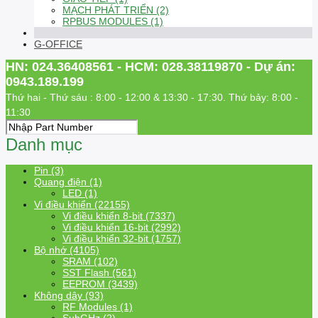
MẠCH PHÁT TRIỂN (2)
RPBUS MODULES (1)
G-OFFICE
HN: 024.36408561 - HCM: 028.38119870 - Dự án:
0943.189.199
Thứ hai - Thứ sáu : 8:00 - 12:00 & 13:30 - 17:30. Thứ bảy: 8:00 -
11:30
Danh mục
Pin (3)
Quang điện (1)
LED (1)
Vi điều khiển (22155)
Vi điều khiển 8-bit (7337)
Vi điều khiển 16-bit (2992)
Vi điều khiển 32-bit (1757)
Bộ nhớ (4105)
SRAM (102)
SST Flash (561)
EEPROM (3439)
Không dây (93)
RF Modules (1)