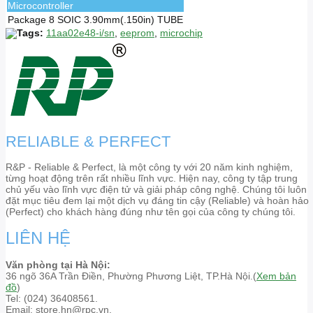
Microcontroller
Package
8 SOIC 3.90mm(.150in) TUBE
Tags:
11aa02e48-i/sn
,
eeprom
,
microchip
RELIABLE & PERFECT
R&P - Reliable & Perfect, là một công ty với 20 năm kinh nghiệm,
từng hoạt động trên rất nhiều lĩnh vực. Hiện nay, công ty tập trung
chủ yếu vào lĩnh vực điện tử và giải pháp công nghệ. Chúng tôi luôn
đặt mục tiêu đem lại một dịch vụ đáng tin cậy (Reliable) và hoàn hảo
(Perfect) cho khách hàng đúng như tên gọi của công ty chúng tôi.
LIÊN HỆ
Văn phòng tại Hà Nội:
36 ngõ 36A Trần Điền, Phường Phương Liệt, TP.Hà Nội.(
Xem bản
đồ
)
Tel: (024) 36408561.
Email: store.hn@rpc.vn.