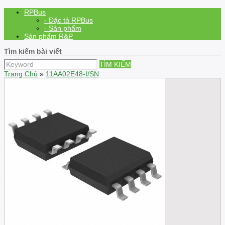
RPBus
- Đặc tả RPBus
- Sản phẩm
Sản phẩm R&P
Tìm kiếm bài viết
TÌM KIẾM
Trang Chủ
»
11AA02E48-I/SN