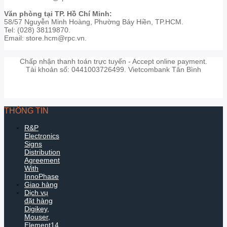
Văn phòng tại TP. Hồ Chí Minh:
58/57 Nguyễn Minh Hoàng, Phường Bảy Hiền, TP.HCM.
Tel: (028) 38119870.
Email: store.hcm@rpc.vn.
Chấp nhận thanh toán trực tuyến - Accept online payment.
Tài khoản số: 0441003726499. Vietcombank Tân Bình
THÔNG TIN
R&P
Electronics
Signs
Distribution
Agreement
With
InnoPhase
Giao hàng
Dịch vụ
đặt hàng
Digikey,
Mouser,
Element14...