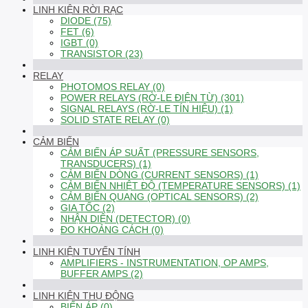
LINH KIỆN RỜI RẠC
DIODE (75)
FET (6)
IGBT (0)
TRANSISTOR (23)
RELAY
PHOTOMOS RELAY (0)
POWER RELAYS (RỜ-LE ĐIỆN TỪ) (301)
SIGNAL RELAYS (RỜ-LE TÍN HIỆU) (1)
SOLID STATE RELAY (0)
CẢM BIẾN
CẢM BIẾN ÁP SUẤT (PRESSURE SENSORS,
TRANSDUCERS) (1)
CẢM BIẾN DÒNG (CURRENT SENSORS) (1)
CẢM BIẾN NHIỆT ĐỘ (TEMPERATURE SENSORS) (1)
CẢM BIẾN QUANG (OPTICAL SENSORS) (2)
GIA TỐC (2)
NHẬN DIỆN (DETECTOR) (0)
ĐO KHOẢNG CÁCH (0)
LINH KIỆN TUYẾN TÍNH
AMPLIFIERS - INSTRUMENTATION, OP AMPS,
BUFFER AMPS (2)
LINH KIỆN THỤ ĐỘNG
BIẾN ÁP (0)