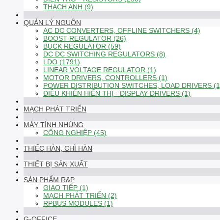
THẠCH ANH (9)
QUẢN LÝ NGUỒN
AC DC CONVERTERS, OFFLINE SWITCHERS (4)
BOOST REGULATOR (26)
BUCK REGULATOR (59)
DC DC SWITCHING REGULATORS (8)
LDO (1791)
LINEAR VOLTAGE REGULATOR (1)
MOTOR DRIVERS, CONTROLLERS (1)
POWER DISTRIBUTION SWITCHES, LOAD DRIVERS (1
ĐIỀU KHIỂN HIỂN THỊ - DISPLAY DRIVERS (1)
MẠCH PHÁT TRIỂN
MÁY TÍNH NHÚNG
CÔNG NGHIỆP (45)
THIẾC HÀN, CHÌ HÀN
THIẾT BỊ SẢN XUẤT
SẢN PHẨM R&P
GIAO TIẾP (1)
MẠCH PHÁT TRIỂN (2)
RPBUS MODULES (1)
G-OFFICE