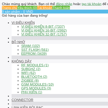
Chào mừng quý khách. Bạn có thể
đăng nhập
hoặc
tạo tài khoản
để 
Trang chủ
Yêu thích (0)
Tài khoản
Thanh toán
0 sản phẩm - 0 VND
Giỏ hàng của bạn đang trống!
VI ĐIỀU KHIỂN
VI ĐIỀU KHIỂN 8-BIT (7337)
VI ĐIỀU KHIỂN 16-BIT (2992)
VI ĐIỀU KHIỂN 32-BIT (1757)
BỘ NHỚ
SRAM (102)
SST FLASH (561)
EEPROM (3439)
KHÔNG DÂY
RF MODULES (1)
SUBGHZ (2)
WIFI (62)
BLUETOOTH (2)
ZIGBEE (8)
GSM MODULES (10)
GPS MODULES (3)
PHỤ KIỆN (1)
CONNECTOR
LINH KIỆN RỜI RẠC