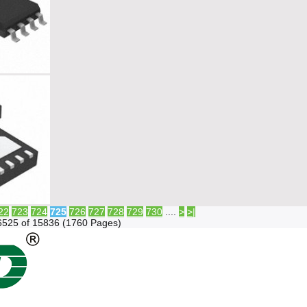
22
723
724
725
726
727
728
729
730
....
>
>|
6525 of 15836 (1760 Pages)