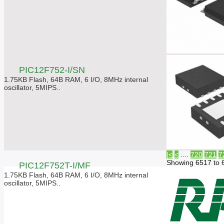
PIC12F752-I/SN
1.75KB Flash, 64B RAM, 6 I/O, 8MHz internal
oscillator, 5MIPS..
|<
<
....
720
721
7
Showing 6517 to 
PIC12F752T-I/MF
1.75KB Flash, 64B RAM, 6 I/O, 8MHz internal
oscillator, 5MIPS..