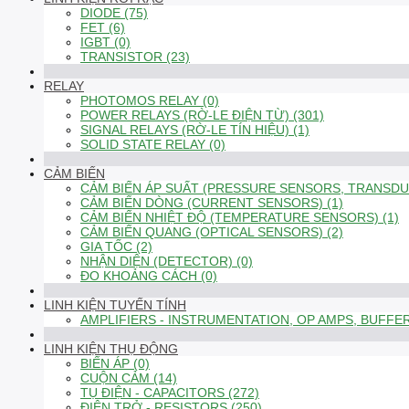
DIODE (75)
FET (6)
IGBT (0)
TRANSISTOR (23)
RELAY
PHOTOMOS RELAY (0)
POWER RELAYS (RỜ-LE ĐIỆN TỪ) (301)
SIGNAL RELAYS (RỜ-LE TÍN HIỆU) (1)
SOLID STATE RELAY (0)
CẢM BIẾN
CẢM BIẾN ÁP SUẤT (PRESSURE SENSORS, TRANSDUC
CẢM BIẾN DÒNG (CURRENT SENSORS) (1)
CẢM BIẾN NHIỆT ĐỘ (TEMPERATURE SENSORS) (1)
CẢM BIẾN QUANG (OPTICAL SENSORS) (2)
GIA TỐC (2)
NHẬN DIỆN (DETECTOR) (0)
ĐO KHOẢNG CÁCH (0)
LINH KIỆN TUYẾN TÍNH
AMPLIFIERS - INSTRUMENTATION, OP AMPS, BUFFER
LINH KIỆN THỤ ĐỘNG
BIẾN ÁP (0)
CUỘN CẢM (14)
TỤ ĐIỆN - CAPACITORS (272)
ĐIỆN TRỞ - RESISTORS (250)