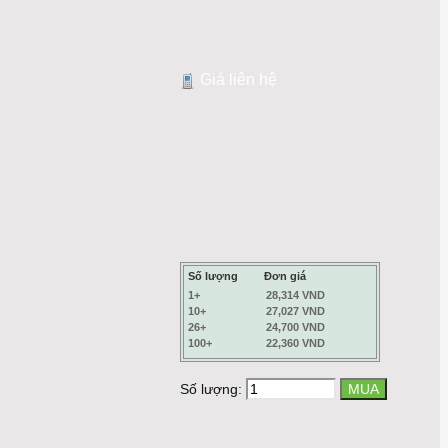
Giá liên hệ
Số lượng
Đơn giá
1+
28,314 VND
10+
27,027 VND
26+
24,700 VND
100+
22,360 VND
Số lượng: