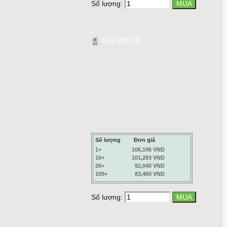
Số lượng:
Giá liên hệ
Số lượng
Đơn giá
1+
106,106 VND
10+
101,283 VND
26+
92,040 VND
100+
83,460 VND
Số lượng: