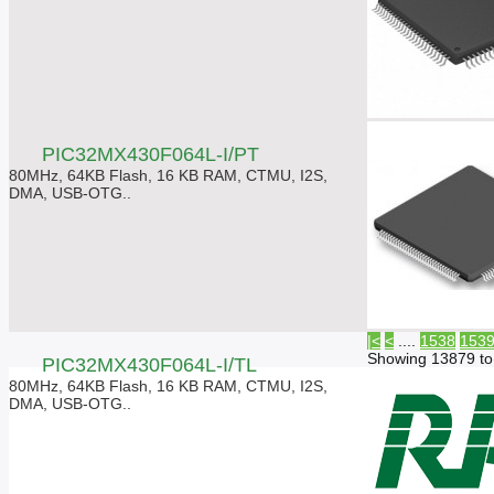
PIC32MX430F064L-I/PT
80MHz, 64KB Flash, 16 KB RAM, CTMU, I2S,
DMA, USB-OTG..
|<
<
....
1538
153
Showing 13879 to
PIC32MX430F064L-I/TL
80MHz, 64KB Flash, 16 KB RAM, CTMU, I2S,
DMA, USB-OTG..