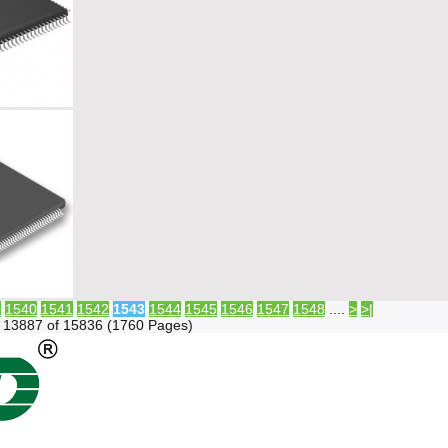
9
1540
1541
1542
1543
1544
1545
1546
1547
1548
....
>
>|
 13887 of 15836 (1760 Pages)