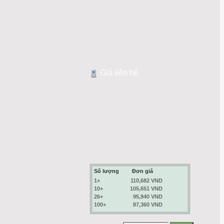
Giá liên hệ
Số lượng
Đơn giá
1+
110,682 VND
10+
105,651 VND
26+
95,940 VND
100+
87,360 VND