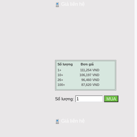
Giá liên hệ
Số lượng
Đơn giá
1+
111,254 VND
10+
106,197 VND
26+
96,460 VND
100+
87,620 VND
Số lượng:
Giá liên hệ