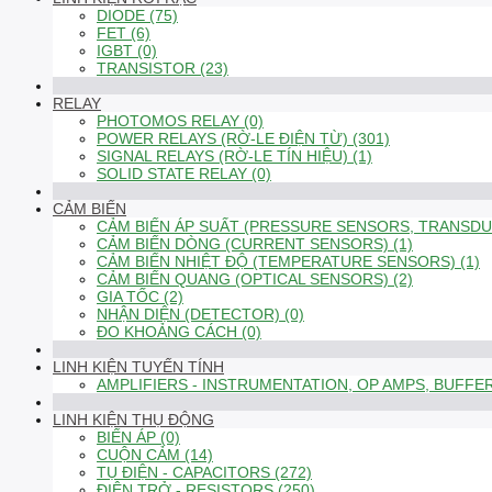
DIODE (75)
FET (6)
IGBT (0)
TRANSISTOR (23)
RELAY
PHOTOMOS RELAY (0)
POWER RELAYS (RỜ-LE ĐIỆN TỪ) (301)
SIGNAL RELAYS (RỜ-LE TÍN HIỆU) (1)
SOLID STATE RELAY (0)
CẢM BIẾN
CẢM BIẾN ÁP SUẤT (PRESSURE SENSORS, TRANSDUC
CẢM BIẾN DÒNG (CURRENT SENSORS) (1)
CẢM BIẾN NHIỆT ĐỘ (TEMPERATURE SENSORS) (1)
CẢM BIẾN QUANG (OPTICAL SENSORS) (2)
GIA TỐC (2)
NHẬN DIỆN (DETECTOR) (0)
ĐO KHOẢNG CÁCH (0)
LINH KIỆN TUYẾN TÍNH
AMPLIFIERS - INSTRUMENTATION, OP AMPS, BUFFER
LINH KIỆN THỤ ĐỘNG
BIẾN ÁP (0)
CUỘN CẢM (14)
TỤ ĐIỆN - CAPACITORS (272)
ĐIỆN TRỞ - RESISTORS (250)