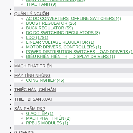
THẠCH ANH (9)
QUẢN LÝ NGUỒN
AC DC CONVERTERS, OFFLINE SWITCHERS (4)
BOOST REGULATOR (26)
BUCK REGULATOR (59)
DC DC SWITCHING REGULATORS (8)
LDO (1791)
LINEAR VOLTAGE REGULATOR (1)
MOTOR DRIVERS, CONTROLLERS (1)
POWER DISTRIBUTION SWITCHES, LOAD DRIVERS (1
ĐIỀU KHIỂN HIỂN THỊ - DISPLAY DRIVERS (1)
MẠCH PHÁT TRIỂN
MÁY TÍNH NHÚNG
CÔNG NGHIỆP (45)
THIẾC HÀN, CHÌ HÀN
THIẾT BỊ SẢN XUẤT
SẢN PHẨM R&P
GIAO TIẾP (1)
MẠCH PHÁT TRIỂN (2)
RPBUS MODULES (1)
G-OFFICE