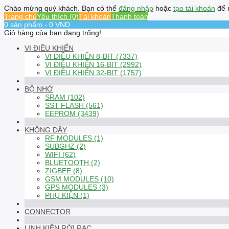
Chào mừng quý khách. Bạn có thể
đăng nhập
hoặc
tạo tài khoản
để 
Trang chủ
Yêu thích (0)
Tài khoản
Thanh toán
0 sản phẩm - 0 VND
Giỏ hàng của bạn đang trống!
VI ĐIỀU KHIỂN
VI ĐIỀU KHIỂN 8-BIT (7337)
VI ĐIỀU KHIỂN 16-BIT (2992)
VI ĐIỀU KHIỂN 32-BIT (1757)
BỘ NHỚ
SRAM (102)
SST FLASH (561)
EEPROM (3439)
KHÔNG DÂY
RF MODULES (1)
SUBGHZ (2)
WIFI (62)
BLUETOOTH (2)
ZIGBEE (8)
GSM MODULES (10)
GPS MODULES (3)
PHỤ KIỆN (1)
CONNECTOR
LINH KIỆN RỜI RẠC