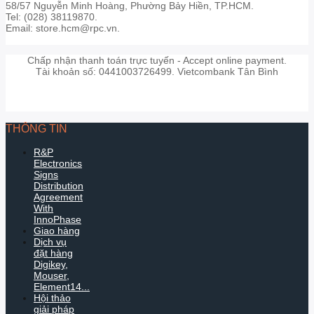
58/57 Nguyễn Minh Hoàng, Phường Bảy Hiền, TP.HCM.
Tel: (028) 38119870.
Email: store.hcm@rpc.vn.
Chấp nhận thanh toán trực tuyến - Accept online payment.
Tài khoản số: 0441003726499. Vietcombank Tân Bình
THÔNG TIN
R&P
Electronics
Signs
Distribution
Agreement
With
InnoPhase
Giao hàng
Dịch vụ
đặt hàng
Digikey,
Mouser,
Element14...
Hội thảo
giải pháp