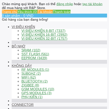
Chào mừng quý khách. Bạn có thể
đăng nhập
hoặc
tạo tài khoản
để mua hàng với R&P Store.
Trang chủ
Yêu thích (0)
Tài khoản
Thanh toán
0 sản phẩm - 0 VND
Giỏ hàng của bạn đang trống!
VI ĐIỀU KHIỂN
VI ĐIỀU KHIỂN 8-BIT (7337)
VI ĐIỀU KHIỂN 16-BIT (2992)
VI ĐIỀU KHIỂN 32-BIT (1757)
BỘ NHỚ
SRAM (102)
SST FLASH (561)
EEPROM (3439)
KHÔNG DÂY
RF MODULES (1)
SUBGHZ (2)
WIFI (62)
BLUETOOTH (2)
ZIGBEE (8)
GSM MODULES (10)
GPS MODULES (3)
PHỤ KIỆN (1)
CONNECTOR