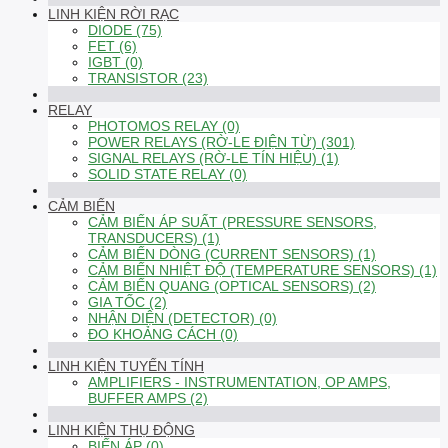
LINH KIỆN RỜI RẠC
DIODE (75)
FET (6)
IGBT (0)
TRANSISTOR (23)
RELAY
PHOTOMOS RELAY (0)
POWER RELAYS (RỜ-LE ĐIỆN TỪ) (301)
SIGNAL RELAYS (RỜ-LE TÍN HIỆU) (1)
SOLID STATE RELAY (0)
CẢM BIẾN
CẢM BIẾN ÁP SUẤT (PRESSURE SENSORS,
TRANSDUCERS) (1)
CẢM BIẾN DÒNG (CURRENT SENSORS) (1)
CẢM BIẾN NHIỆT ĐỘ (TEMPERATURE SENSORS) (1)
CẢM BIẾN QUANG (OPTICAL SENSORS) (2)
GIA TỐC (2)
NHẬN DIỆN (DETECTOR) (0)
ĐO KHOẢNG CÁCH (0)
LINH KIỆN TUYẾN TÍNH
AMPLIFIERS - INSTRUMENTATION, OP AMPS,
BUFFER AMPS (2)
LINH KIỆN THỤ ĐỘNG
BIẾN ÁP (0)