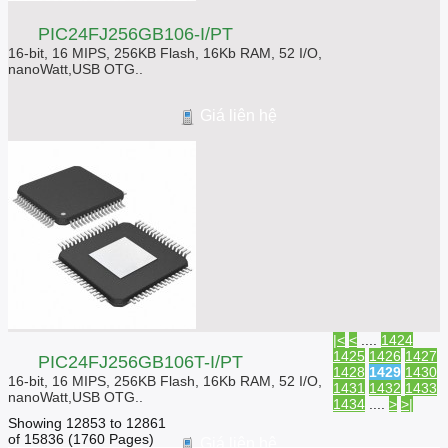
PIC24FJ256GB106-I/PT
16-bit, 16 MIPS, 256KB Flash, 16Kb RAM, 52 I/O,
nanoWatt,USB OTG..
Giá liên hệ
|<
<
....
1424
1425
1426
1427
PIC24FJ256GB106T-I/PT
1428
1429
1430
16-bit, 16 MIPS, 256KB Flash, 16Kb RAM, 52 I/O,
1431
1432
1433
nanoWatt,USB OTG..
1434
....
>
>|
Showing 12853 to 12861
of 15836 (1760 Pages)
Giá liên hệ