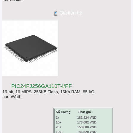
Giá liên hệ
PIC24FJ256GA110T-I/PF
16-bit, 16 MIPS, 256KB Flash, 16Kb RAM, 85 I/O,
nanoWatt..
Số lượng
Đơn giá
1+
181,324 VND
10+
173,082 VND
26+
158,600 VND
100+
143,520 VND