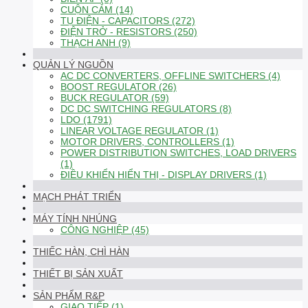
CUỘN CẢM (14)
TỤ ĐIỆN - CAPACITORS (272)
ĐIỆN TRỞ - RESISTORS (250)
THẠCH ANH (9)
QUẢN LÝ NGUỒN
AC DC CONVERTERS, OFFLINE SWITCHERS (4)
BOOST REGULATOR (26)
BUCK REGULATOR (59)
DC DC SWITCHING REGULATORS (8)
LDO (1791)
LINEAR VOLTAGE REGULATOR (1)
MOTOR DRIVERS, CONTROLLERS (1)
POWER DISTRIBUTION SWITCHES, LOAD DRIVERS
(1)
ĐIỀU KHIỂN HIỂN THỊ - DISPLAY DRIVERS (1)
MẠCH PHÁT TRIỂN
MÁY TÍNH NHÚNG
CÔNG NGHIỆP (45)
THIẾC HÀN, CHÌ HÀN
THIẾT BỊ SẢN XUẤT
SẢN PHẨM R&P
GIAO TIẾP (1)