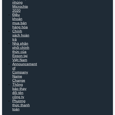
nhúng
Microchip
2020
Điều
khoản
mua bán
hàng hóa
Chính
sách hoàn
trả
Nhà phân
phối chính
thức của
Epson tại
Việt Nam
Announcement
of
Company
Name
Change
Thông
báo thay
đổi tên
công ty
Phương
thức thanh
toán