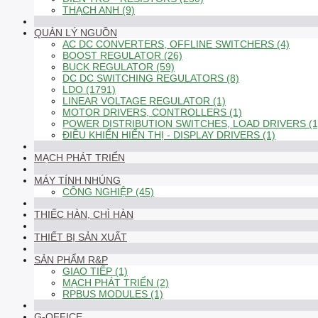
THẠCH ANH (9)
QUẢN LÝ NGUỒN
AC DC CONVERTERS, OFFLINE SWITCHERS (4)
BOOST REGULATOR (26)
BUCK REGULATOR (59)
DC DC SWITCHING REGULATORS (8)
LDO (1791)
LINEAR VOLTAGE REGULATOR (1)
MOTOR DRIVERS, CONTROLLERS (1)
POWER DISTRIBUTION SWITCHES, LOAD DRIVERS (1
ĐIỀU KHIỂN HIỂN THỊ - DISPLAY DRIVERS (1)
MẠCH PHÁT TRIỂN
MÁY TÍNH NHÚNG
CÔNG NGHIỆP (45)
THIẾC HÀN, CHÌ HÀN
THIẾT BỊ SẢN XUẤT
SẢN PHẨM R&P
GIAO TIẾP (1)
MẠCH PHÁT TRIỂN (2)
RPBUS MODULES (1)
G-OFFICE