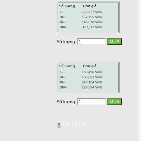
Số lượng
Đơn giá
1+
160,027 VND
10+
152,755 VND
26+
140,070 VND
100+
127,111 VND
Số lượng:
Số lượng
Đơn giá
1+
163,496 VND
10+
156,062 VND
26+
143,104 VND
100+
129,594 VND
Số lượng:
Giá liên hệ