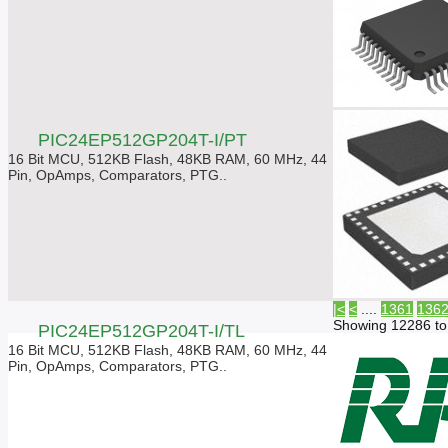
PIC24EP512GP204T-I/PT
16 Bit MCU, 512KB Flash, 48KB RAM, 60 MHz, 44
Pin, OpAmps, Comparators, PTG..
|<
<
....
1361
136
Showing 12286 to
PIC24EP512GP204T-I/TL
16 Bit MCU, 512KB Flash, 48KB RAM, 60 MHz, 44
Pin, OpAmps, Comparators, PTG..