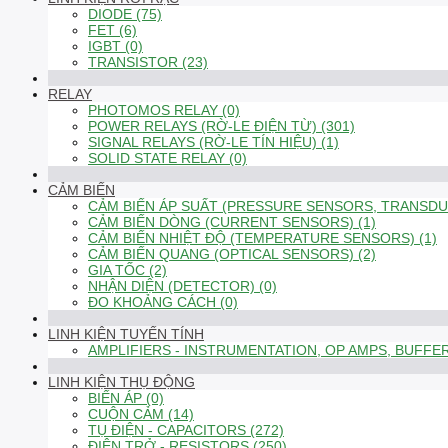
DIODE (75)
FET (6)
IGBT (0)
TRANSISTOR (23)
RELAY
PHOTOMOS RELAY (0)
POWER RELAYS (RỜ-LE ĐIỆN TỪ) (301)
SIGNAL RELAYS (RỜ-LE TÍN HIỆU) (1)
SOLID STATE RELAY (0)
CẢM BIẾN
CẢM BIẾN ÁP SUẤT (PRESSURE SENSORS, TRANSDUC
CẢM BIẾN DÒNG (CURRENT SENSORS) (1)
CẢM BIẾN NHIỆT ĐỘ (TEMPERATURE SENSORS) (1)
CẢM BIẾN QUANG (OPTICAL SENSORS) (2)
GIA TỐC (2)
NHẬN DIỆN (DETECTOR) (0)
ĐO KHOẢNG CÁCH (0)
LINH KIỆN TUYẾN TÍNH
AMPLIFIERS - INSTRUMENTATION, OP AMPS, BUFFER
LINH KIỆN THỤ ĐỘNG
BIẾN ÁP (0)
CUỘN CẢM (14)
TỤ ĐIỆN - CAPACITORS (272)
ĐIỆN TRỞ - RESISTORS (250)