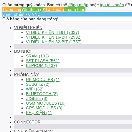
Chào mừng quý khách. Bạn có thể
đăng nhập
hoặc
tạo tài khoản
để 
Trang chủ
Yêu thích (0)
Tài khoản
Thanh toán
0 sản phẩm - 0 VND
Giỏ hàng của bạn đang trống!
VI ĐIỀU KHIỂN
VI ĐIỀU KHIỂN 8-BIT (7337)
VI ĐIỀU KHIỂN 16-BIT (2992)
VI ĐIỀU KHIỂN 32-BIT (1757)
BỘ NHỚ
SRAM (102)
SST FLASH (561)
EEPROM (3439)
KHÔNG DÂY
RF MODULES (1)
SUBGHZ (2)
WIFI (62)
BLUETOOTH (2)
ZIGBEE (8)
GSM MODULES (10)
GPS MODULES (3)
PHỤ KIỆN (1)
CONNECTOR
LINH KIỆN RỜI RẠC