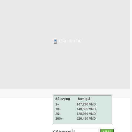
Giá liên hệ
Số lượng
Đơn giá
1+
147,290 VND
10+
140,595 VND
26+
128,960 VND
100+
116,480 VND