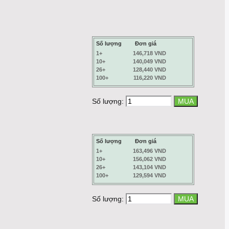
Số lượng
Đơn giá
1+
146,718 VND
10+
140,049 VND
26+
128,440 VND
100+
116,220 VND
Số lượng:
Số lượng
Đơn giá
1+
163,496 VND
10+
156,062 VND
26+
143,104 VND
100+
129,594 VND
Số lượng: