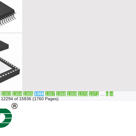
2
1363
1364
1365
1366
1367
1368
1369
1370
1371
....
>
>|
 12294 of 15836 (1760 Pages)