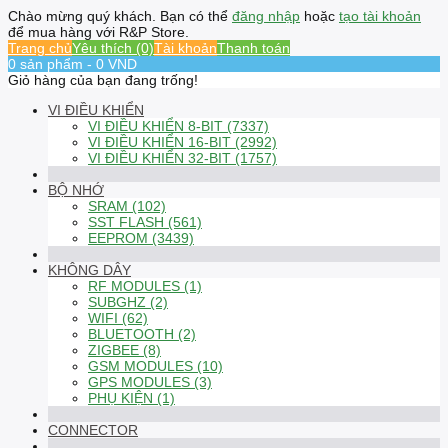
Chào mừng quý khách. Bạn có thể
đăng nhập
hoặc
tạo tài khoản
để mua hàng với R&P Store.
Trang chủ
Yêu thích (0)
Tài khoản
Thanh toán
0 sản phẩm - 0 VND
Giỏ hàng của bạn đang trống!
VI ĐIỀU KHIỂN
VI ĐIỀU KHIỂN 8-BIT (7337)
VI ĐIỀU KHIỂN 16-BIT (2992)
VI ĐIỀU KHIỂN 32-BIT (1757)
BỘ NHỚ
SRAM (102)
SST FLASH (561)
EEPROM (3439)
KHÔNG DÂY
RF MODULES (1)
SUBGHZ (2)
WIFI (62)
BLUETOOTH (2)
ZIGBEE (8)
GSM MODULES (10)
GPS MODULES (3)
PHỤ KIỆN (1)
CONNECTOR