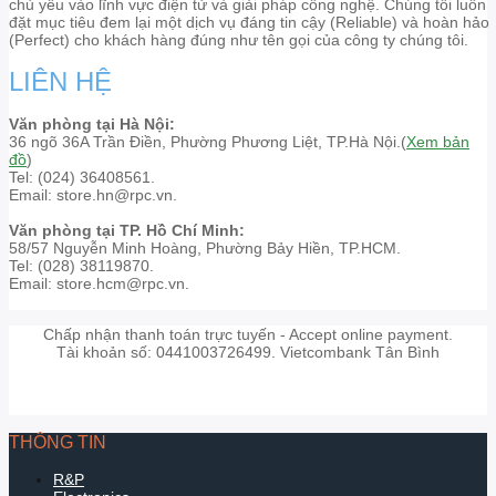
chủ yếu vào lĩnh vực điện tử và giải pháp công nghệ. Chúng tôi luôn
đặt mục tiêu đem lại một dịch vụ đáng tin cậy (Reliable) và hoàn hảo
(Perfect) cho khách hàng đúng như tên gọi của công ty chúng tôi.
LIÊN HỆ
Văn phòng tại Hà Nội:
36 ngõ 36A Trần Điền, Phường Phương Liệt, TP.Hà Nội.(
Xem bản
đồ
)
Tel: (024) 36408561.
Email: store.hn@rpc.vn.
Văn phòng tại TP. Hồ Chí Minh:
58/57 Nguyễn Minh Hoàng, Phường Bảy Hiền, TP.HCM.
Tel: (028) 38119870.
Email: store.hcm@rpc.vn.
Chấp nhận thanh toán trực tuyến - Accept online payment.
Tài khoản số: 0441003726499. Vietcombank Tân Bình
THÔNG TIN
R&P