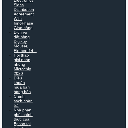
Electronics
Signs
Distribution
Agreement
With
InnoPhase
Giao hàng
Dịch vụ
đặt hàng
Digikey,
Mouser,
Element14...
Hội thảo
giải pháp
nhúng
Microchip
2020
Điều
khoản
mua bán
hàng hóa
Chính
sách hoàn
trả
Nhà phân
phối chính
thức của
Epson tại