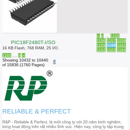
|<
<
....
1155
1156
1157
1158
PIC18F2480T-I/SO
1159
1160
1161
16 KB Flash, 768 RAM, 25 I/O..
1162
1163
1164
1165
....
>
>|
Showing 10432 to 10440
Giá liên hệ
of 15836 (1760 Pages)
RELIABLE & PERFECT
R&P - Reliable & Perfect, là một công ty với 20 năm kinh nghiệm,
từng hoạt động trên rất nhiều lĩnh vực. Hiện nay, công ty tập trung