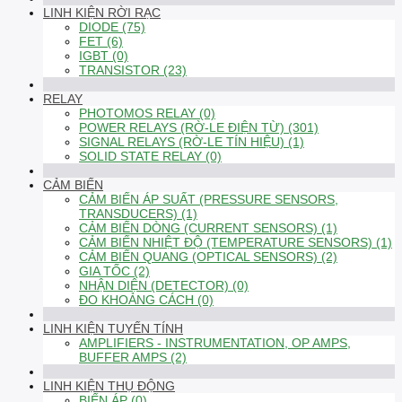
LINH KIỆN RỜI RẠC
DIODE (75)
FET (6)
IGBT (0)
TRANSISTOR (23)
RELAY
PHOTOMOS RELAY (0)
POWER RELAYS (RỜ-LE ĐIỆN TỪ) (301)
SIGNAL RELAYS (RỜ-LE TÍN HIỆU) (1)
SOLID STATE RELAY (0)
CẢM BIẾN
CẢM BIẾN ÁP SUẤT (PRESSURE SENSORS,
TRANSDUCERS) (1)
CẢM BIẾN DÒNG (CURRENT SENSORS) (1)
CẢM BIẾN NHIỆT ĐỘ (TEMPERATURE SENSORS) (1)
CẢM BIẾN QUANG (OPTICAL SENSORS) (2)
GIA TỐC (2)
NHẬN DIỆN (DETECTOR) (0)
ĐO KHOẢNG CÁCH (0)
LINH KIỆN TUYẾN TÍNH
AMPLIFIERS - INSTRUMENTATION, OP AMPS,
BUFFER AMPS (2)
LINH KIỆN THỤ ĐỘNG
BIẾN ÁP (0)