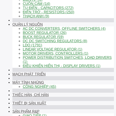
CUỘN CẢM (14)
TỤ ĐIỆN - CAPACITORS (272)
ĐIỆN TRỞ - RESISTORS (250)
THẠCH ANH (9)
QUẢN LÝ NGUỒN
AC DC CONVERTERS, OFFLINE SWITCHERS (4)
BOOST REGULATOR (26)
BUCK REGULATOR (59)
DC DC SWITCHING REGULATORS (8)
LDO (1791)
LINEAR VOLTAGE REGULATOR (1)
MOTOR DRIVERS, CONTROLLERS (1)
POWER DISTRIBUTION SWITCHES, LOAD DRIVERS
(1)
ĐIỀU KHIỂN HIỂN THỊ - DISPLAY DRIVERS (1)
MẠCH PHÁT TRIỂN
MÁY TÍNH NHÚNG
CÔNG NGHIỆP (45)
THIẾC HÀN, CHÌ HÀN
THIẾT BỊ SẢN XUẤT
SẢN PHẨM R&P
GIAO TIẾP (1)