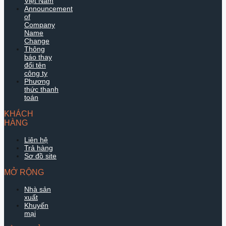
Việt Nam
Announcement
of
Company
Name
Change
Thông
báo thay
đổi tên
công ty
Phương
thức thanh
toán
KHÁCH
HÀNG
Liên hệ
Trả hàng
Sơ đồ site
MỞ RỘNG
Nhà sản
xuất
Khuyến
mại