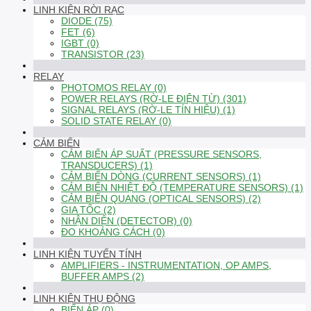
LINH KIỆN RỜI RẠC
DIODE (75)
FET (6)
IGBT (0)
TRANSISTOR (23)
RELAY
PHOTOMOS RELAY (0)
POWER RELAYS (RỜ-LE ĐIỆN TỪ) (301)
SIGNAL RELAYS (RỜ-LE TÍN HIỆU) (1)
SOLID STATE RELAY (0)
CẢM BIẾN
CẢM BIẾN ÁP SUẤT (PRESSURE SENSORS,
TRANSDUCERS) (1)
CẢM BIẾN DÒNG (CURRENT SENSORS) (1)
CẢM BIẾN NHIỆT ĐỘ (TEMPERATURE SENSORS) (1)
CẢM BIẾN QUANG (OPTICAL SENSORS) (2)
GIA TỐC (2)
NHẬN DIỆN (DETECTOR) (0)
ĐO KHOẢNG CÁCH (0)
LINH KIỆN TUYẾN TÍNH
AMPLIFIERS - INSTRUMENTATION, OP AMPS,
BUFFER AMPS (2)
LINH KIỆN THỤ ĐỘNG
BIẾN ÁP (0)