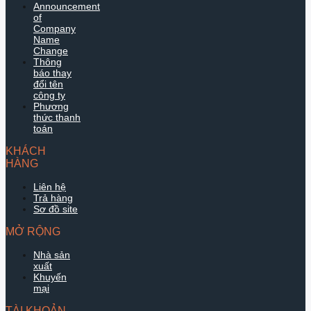
Announcement
of
Company
Name
Change
Thông
báo thay
đổi tên
công ty
Phương
thức thanh
toán
KHÁCH
HÀNG
Liên hệ
Trả hàng
Sơ đồ site
MỞ RỘNG
Nhà sản
xuất
Khuyến
mại
TÀI KHOẢN