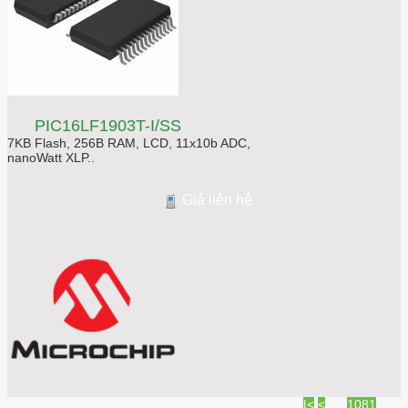
PIC16LF1903T-I/SS
7KB Flash, 256B RAM, LCD, 11x10b ADC,
nanoWatt XLP..
Giá liên hệ
|<
<
....
1081