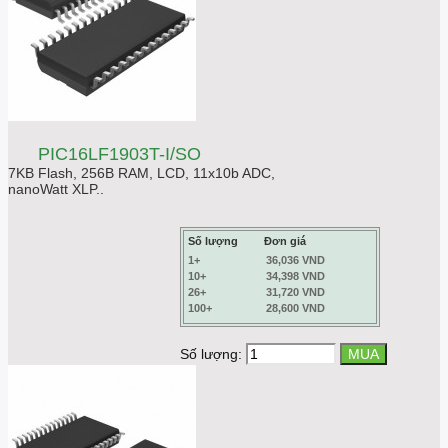
PIC16LF1903T-I/SO
7KB Flash, 256B RAM, LCD, 11x10b ADC,
nanoWatt XLP..
Số lượng
Đơn giá
1+
36,036 VND
10+
34,398 VND
26+
31,720 VND
100+
28,600 VND
Số lượng: