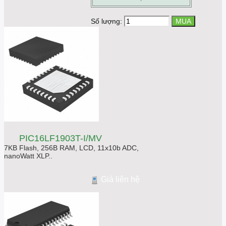
Số lượng:
PIC16LF1903T-I/MV
7KB Flash, 256B RAM, LCD, 11x10b ADC,
nanoWatt XLP..
Giá liên hệ