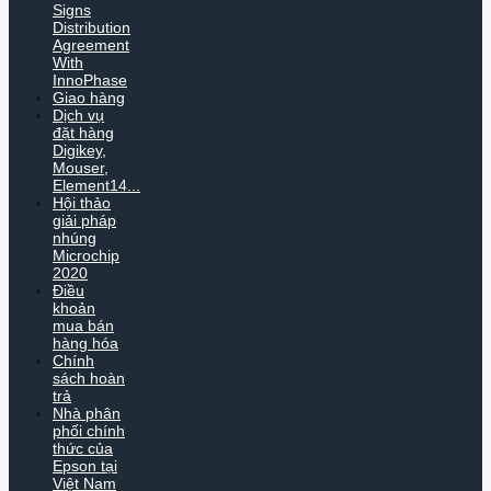
Signs
Distribution
Agreement
With
InnoPhase
Giao hàng
Dịch vụ
đặt hàng
Digikey,
Mouser,
Element14...
Hội thảo
giải pháp
nhúng
Microchip
2020
Điều
khoản
mua bán
hàng hóa
Chính
sách hoàn
trả
Nhà phân
phối chính
thức của
Epson tại
Việt Nam