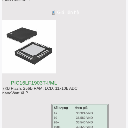
Giá liên hệ
PIC16LF1903T-I/ML
7KB Flash, 256B RAM, LCD, 11x10b ADC,
nanoWatt XLP..
Số lượng
Đơn giá
1+
38,324 VND
10+
36,582 VND
26+
33,540 VND
100+
30,420 VND