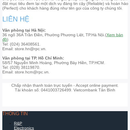
đặt mục tiêu đem lại một dịch vụ đáng tin cậy (Reliable) và hoàn hảo
(Perfect) cho khách hàng đúng như tên gọi của công ty chúng tôi.
LIÊN HỆ
Văn phòng tại Hà Nội:
36 ngõ 36A Trần Điền, Phường Phương Liệt, TP.Hà Nội.(
Xem bản
đồ
)
Tel: (024) 36408561.
Email: store.hn@rpc.vn.
Văn phòng tại TP. Hồ Chí Minh:
58/57 Nguyễn Minh Hoàng, Phường Bảy Hiền, TP.HCM.
Tel: (028) 38119870.
Email: store.hcm@rpc.vn.
Chấp nhận thanh toán trực tuyến - Accept online payment.
Tài khoản số: 0441003726499. Vietcombank Tân Bình
THÔNG TIN
R&P
Electronics