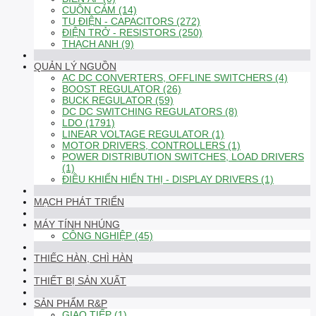
CUỘN CẢM (14)
TỤ ĐIỆN - CAPACITORS (272)
ĐIỆN TRỞ - RESISTORS (250)
THẠCH ANH (9)
QUẢN LÝ NGUỒN
AC DC CONVERTERS, OFFLINE SWITCHERS (4)
BOOST REGULATOR (26)
BUCK REGULATOR (59)
DC DC SWITCHING REGULATORS (8)
LDO (1791)
LINEAR VOLTAGE REGULATOR (1)
MOTOR DRIVERS, CONTROLLERS (1)
POWER DISTRIBUTION SWITCHES, LOAD DRIVERS
(1)
ĐIỀU KHIỂN HIỂN THỊ - DISPLAY DRIVERS (1)
MẠCH PHÁT TRIỂN
MÁY TÍNH NHÚNG
CÔNG NGHIỆP (45)
THIẾC HÀN, CHÌ HÀN
THIẾT BỊ SẢN XUẤT
SẢN PHẨM R&P
GIAO TIẾP (1)