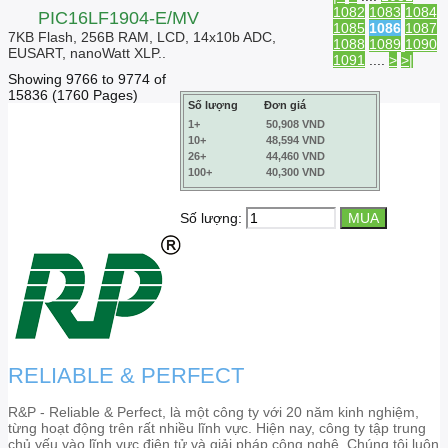
1082
1083
1084
PIC16LF1904-E/MV
1085
1086
1087
7KB Flash, 256B RAM, LCD, 14x10b ADC,
1088
1089
1090
EUSART, nanoWatt XLP..
1091
....
>
>|
Showing 9766 to 9774 of
15836 (1760 Pages)
Số lượng
Đơn giá
1+
50,908 VND
10+
48,594 VND
26+
44,460 VND
100+
40,300 VND
Số lượng:
RELIABLE & PERFECT
R&P - Reliable & Perfect, là một công ty với 20 năm kinh nghiệm,
từng hoạt động trên rất nhiều lĩnh vực. Hiện nay, công ty tập trung
chủ yếu vào lĩnh vực điện tử và giải pháp công nghệ. Chúng tôi luôn