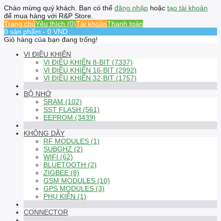
Chào mừng quý khách. Bạn có thể
đăng nhập
hoặc
tạo tài khoản
để mua hàng với R&P Store.
Trang chủ
Yêu thích (0)
Tài khoản
Thanh toán
0 sản phẩm - 0 VND
Giỏ hàng của bạn đang trống!
VI ĐIỀU KHIỂN
VI ĐIỀU KHIỂN 8-BIT (7337)
VI ĐIỀU KHIỂN 16-BIT (2992)
VI ĐIỀU KHIỂN 32-BIT (1757)
BỘ NHỚ
SRAM (102)
SST FLASH (561)
EEPROM (3439)
KHÔNG DÂY
RF MODULES (1)
SUBGHZ (2)
WIFI (62)
BLUETOOTH (2)
ZIGBEE (8)
GSM MODULES (10)
GPS MODULES (3)
PHỤ KIỆN (1)
CONNECTOR