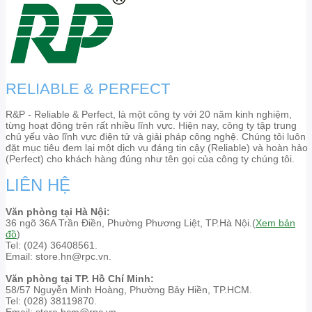
RELIABLE & PERFECT
R&P - Reliable & Perfect, là một công ty với 20 năm kinh nghiệm,
từng hoạt động trên rất nhiều lĩnh vực. Hiện nay, công ty tập trung
chủ yếu vào lĩnh vực điện tử và giải pháp công nghệ. Chúng tôi luôn
đặt mục tiêu đem lại một dịch vụ đáng tin cậy (Reliable) và hoàn hảo
(Perfect) cho khách hàng đúng như tên gọi của công ty chúng tôi.
LIÊN HỆ
Văn phòng tại Hà Nội:
36 ngõ 36A Trần Điền, Phường Phương Liệt, TP.Hà Nội.(
Xem bản
đồ
)
Tel: (024) 36408561.
Email: store.hn@rpc.vn.
Văn phòng tại TP. Hồ Chí Minh:
58/57 Nguyễn Minh Hoàng, Phường Bảy Hiền, TP.HCM.
Tel: (028) 38119870.
Email: store.hcm@rpc.vn.