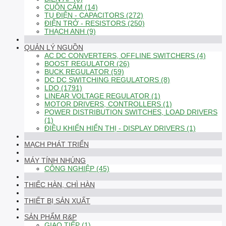
CUỘN CẢM (14)
TỤ ĐIỆN - CAPACITORS (272)
ĐIỆN TRỞ - RESISTORS (250)
THẠCH ANH (9)
QUẢN LÝ NGUỒN
AC DC CONVERTERS, OFFLINE SWITCHERS (4)
BOOST REGULATOR (26)
BUCK REGULATOR (59)
DC DC SWITCHING REGULATORS (8)
LDO (1791)
LINEAR VOLTAGE REGULATOR (1)
MOTOR DRIVERS, CONTROLLERS (1)
POWER DISTRIBUTION SWITCHES, LOAD DRIVERS
(1)
ĐIỀU KHIỂN HIỂN THỊ - DISPLAY DRIVERS (1)
MẠCH PHÁT TRIỂN
MÁY TÍNH NHÚNG
CÔNG NGHIỆP (45)
THIẾC HÀN, CHÌ HÀN
THIẾT BỊ SẢN XUẤT
SẢN PHẨM R&P
GIAO TIẾP (1)