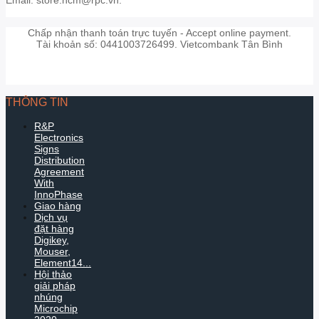
Chấp nhận thanh toán trực tuyến - Accept online payment.
Tài khoản số: 0441003726499. Vietcombank Tân Bình
THÔNG TIN
R&P
Electronics
Signs
Distribution
Agreement
With
InnoPhase
Giao hàng
Dịch vụ
đặt hàng
Digikey,
Mouser,
Element14...
Hội thảo
giải pháp
nhúng
Microchip