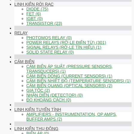
LINH KIỆN RỜI RẠC
DIODE (75)
FET (6)
IGBT (0)
TRANSISTOR (23)
RELAY
PHOTOMOS RELAY (0)
POWER RELAYS (RỜ-LE ĐIỆN TỪ) (301)
SIGNAL RELAYS (RỜ-LE TÍN HIỆU) (1)
SOLID STATE RELAY (0)
CẢM BIẾN
CẢM BIẾN ÁP SUẤT (PRESSURE SENSORS,
TRANSDUCERS) (1)
CẢM BIẾN DÒNG (CURRENT SENSORS) (1)
CẢM BIẾN NHIỆT ĐỘ (TEMPERATURE SENSORS) (1)
CẢM BIẾN QUANG (OPTICAL SENSORS) (2)
GIA TỐC (2)
NHẬN DIỆN (DETECTOR) (0)
ĐO KHOẢNG CÁCH (0)
LINH KIỆN TUYẾN TÍNH
AMPLIFIERS - INSTRUMENTATION, OP AMPS,
BUFFER AMPS (2)
LINH KIỆN THỤ ĐỘNG
BIẾN ÁP (0)