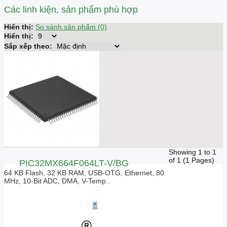
Các linh kiện, sản phẩm phù hợp
Hiển thị:
So sánh sản phẩm (0)
Hiển thị:
Sắp xếp theo:
Showing 1 to 1
of 1 (1 Pages)
PIC32MX664F064LT-V/BG
64 KB Flash, 32 KB RAM, USB-OTG, Ethernet, 80
MHz, 10-Bit ADC, DMA, V-Temp..
Giá liên hệ