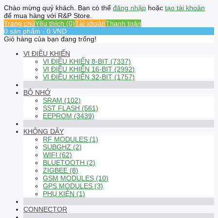
Chào mừng quý khách. Bạn có thể
đăng nhập
hoặc
tạo tài khoản
để mua hàng với R&P Store.
Trang chủ
Yêu thích (0)
Tài khoản
Thanh toán
0 sản phẩm - 0 VND
Giỏ hàng của bạn đang trống!
VI ĐIỀU KHIỂN
VI ĐIỀU KHIỂN 8-BIT (7337)
VI ĐIỀU KHIỂN 16-BIT (2992)
VI ĐIỀU KHIỂN 32-BIT (1757)
BỘ NHỚ
SRAM (102)
SST FLASH (561)
EEPROM (3439)
KHÔNG DÂY
RF MODULES (1)
SUBGHZ (2)
WIFI (62)
BLUETOOTH (2)
ZIGBEE (8)
GSM MODULES (10)
GPS MODULES (3)
PHỤ KIỆN (1)
CONNECTOR