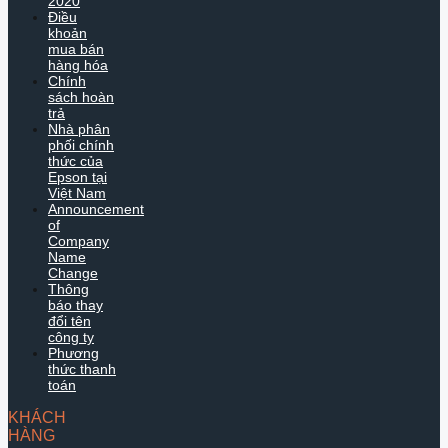
2020
Điều
khoản
mua bán
hàng hóa
Chính
sách hoàn
trả
Nhà phân
phối chính
thức của
Epson tại
Việt Nam
Announcement
of
Company
Name
Change
Thông
báo thay
đổi tên
công ty
Phương
thức thanh
toán
KHÁCH
HÀNG