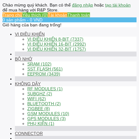
Chào mừng quý khách. Bạn có thể
đăng nhập
hoặc
tạo tài khoản
để mua hàng với R&P Store.
Trang chủ
Yêu thích (0)
Tài khoản
Thanh toán
0 sản phẩm - 0 VND
Giỏ hàng của bạn đang trống!
VI ĐIỀU KHIỂN
VI ĐIỀU KHIỂN 8-BIT (7337)
VI ĐIỀU KHIỂN 16-BIT (2992)
VI ĐIỀU KHIỂN 32-BIT (1757)
BỘ NHỚ
SRAM (102)
SST FLASH (561)
EEPROM (3439)
KHÔNG DÂY
RF MODULES (1)
SUBGHZ (2)
WIFI (62)
BLUETOOTH (2)
ZIGBEE (8)
GSM MODULES (10)
GPS MODULES (3)
PHỤ KIỆN (1)
CONNECTOR