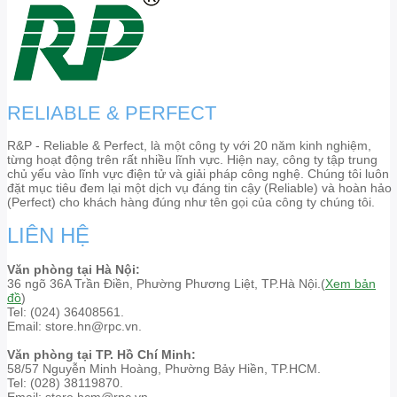
RELIABLE & PERFECT
R&P - Reliable & Perfect, là một công ty với 20 năm kinh nghiệm,
từng hoạt động trên rất nhiều lĩnh vực. Hiện nay, công ty tập trung
chủ yếu vào lĩnh vực điện tử và giải pháp công nghệ. Chúng tôi luôn
đặt mục tiêu đem lại một dịch vụ đáng tin cậy (Reliable) và hoàn hảo
(Perfect) cho khách hàng đúng như tên gọi của công ty chúng tôi.
LIÊN HỆ
Văn phòng tại Hà Nội:
36 ngõ 36A Trần Điền, Phường Phương Liệt, TP.Hà Nội.(
Xem bản
đồ
)
Tel: (024) 36408561.
Email: store.hn@rpc.vn.
Văn phòng tại TP. Hồ Chí Minh:
58/57 Nguyễn Minh Hoàng, Phường Bảy Hiền, TP.HCM.
Tel: (028) 38119870.
Email: store.hcm@rpc.vn.