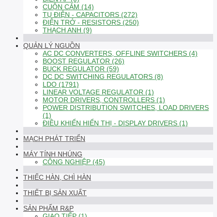
CUỘN CẢM (14)
TỤ ĐIỆN - CAPACITORS (272)
ĐIỆN TRỞ - RESISTORS (250)
THẠCH ANH (9)
QUẢN LÝ NGUỒN
AC DC CONVERTERS, OFFLINE SWITCHERS (4)
BOOST REGULATOR (26)
BUCK REGULATOR (59)
DC DC SWITCHING REGULATORS (8)
LDO (1791)
LINEAR VOLTAGE REGULATOR (1)
MOTOR DRIVERS, CONTROLLERS (1)
POWER DISTRIBUTION SWITCHES, LOAD DRIVERS
(1)
ĐIỀU KHIỂN HIỂN THỊ - DISPLAY DRIVERS (1)
MẠCH PHÁT TRIỂN
MÁY TÍNH NHÚNG
CÔNG NGHIỆP (45)
THIẾC HÀN, CHÌ HÀN
THIẾT BỊ SẢN XUẤT
SẢN PHẨM R&P
GIAO TIẾP (1)