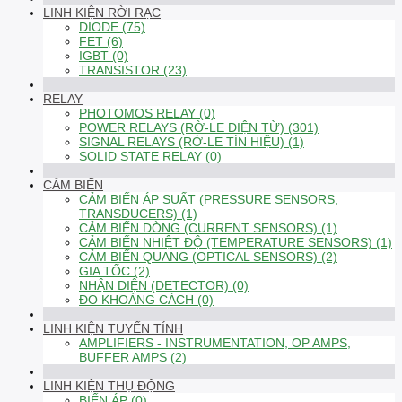
LINH KIỆN RỜI RẠC
DIODE (75)
FET (6)
IGBT (0)
TRANSISTOR (23)
RELAY
PHOTOMOS RELAY (0)
POWER RELAYS (RỜ-LE ĐIỆN TỪ) (301)
SIGNAL RELAYS (RỜ-LE TÍN HIỆU) (1)
SOLID STATE RELAY (0)
CẢM BIẾN
CẢM BIẾN ÁP SUẤT (PRESSURE SENSORS,
TRANSDUCERS) (1)
CẢM BIẾN DÒNG (CURRENT SENSORS) (1)
CẢM BIẾN NHIỆT ĐỘ (TEMPERATURE SENSORS) (1)
CẢM BIẾN QUANG (OPTICAL SENSORS) (2)
GIA TỐC (2)
NHẬN DIỆN (DETECTOR) (0)
ĐO KHOẢNG CÁCH (0)
LINH KIỆN TUYẾN TÍNH
AMPLIFIERS - INSTRUMENTATION, OP AMPS,
BUFFER AMPS (2)
LINH KIỆN THỤ ĐỘNG
BIẾN ÁP (0)