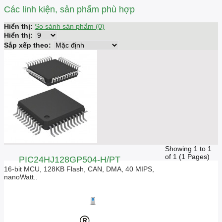
Các linh kiện, sản phẩm phù hợp
Hiển thị:
So sánh sản phẩm (0)
Hiển thị:
Sắp xếp theo:
Showing 1 to 1
of 1 (1 Pages)
PIC24HJ128GP504-H/PT
16-bit MCU, 128KB Flash, CAN, DMA, 40 MIPS,
nanoWatt..
Giá liên hệ