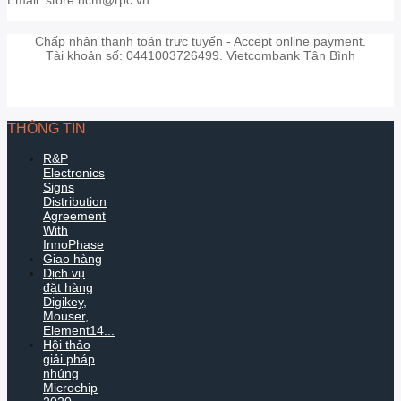
Chấp nhận thanh toán trực tuyến - Accept online payment.
Tài khoản số: 0441003726499. Vietcombank Tân Bình
THÔNG TIN
R&P
Electronics
Signs
Distribution
Agreement
With
InnoPhase
Giao hàng
Dịch vụ
đặt hàng
Digikey,
Mouser,
Element14...
Hội thảo
giải pháp
nhúng
Microchip