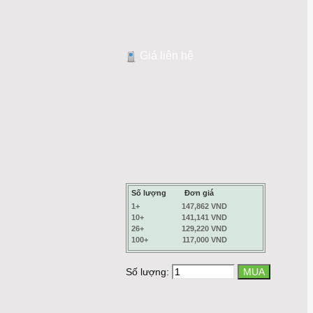
Giá liên hệ
Số lượng
Đơn giá
1+
147,862 VND
10+
141,141 VND
26+
129,220 VND
100+
117,000 VND
Số lượng: