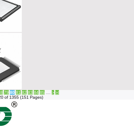
78
79
80
81
82
83
84
85
....
>
>|
20 of 1355 (151 Pages)