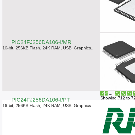
PIC24FJ256DA106-I/MR
16-bit, 256KB Flash, 24K RAM, USB, Graphics..
|<
<
....
75
76
77
Showing 712 to 7
PIC24FJ256DA106-I/PT
16-bit, 256KB Flash, 24K RAM, USB, Graphics..