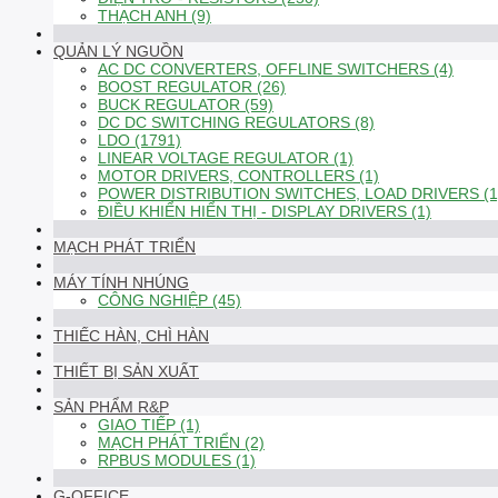
THẠCH ANH (9)
QUẢN LÝ NGUỒN
AC DC CONVERTERS, OFFLINE SWITCHERS (4)
BOOST REGULATOR (26)
BUCK REGULATOR (59)
DC DC SWITCHING REGULATORS (8)
LDO (1791)
LINEAR VOLTAGE REGULATOR (1)
MOTOR DRIVERS, CONTROLLERS (1)
POWER DISTRIBUTION SWITCHES, LOAD DRIVERS (1
ĐIỀU KHIỂN HIỂN THỊ - DISPLAY DRIVERS (1)
MẠCH PHÁT TRIỂN
MÁY TÍNH NHÚNG
CÔNG NGHIỆP (45)
THIẾC HÀN, CHÌ HÀN
THIẾT BỊ SẢN XUẤT
SẢN PHẨM R&P
GIAO TIẾP (1)
MẠCH PHÁT TRIỂN (2)
RPBUS MODULES (1)
G-OFFICE