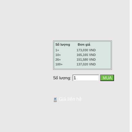
Số lượng
Đơn giá
1+
173,030 VND
10+
165,165 VND
26+
151,580 VND
100+
137,020 VND
Số lượng:
Giá liên hệ