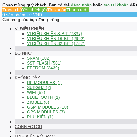
Chào mừng quý khách. Bạn có thể
đăng nhập
hoặc
tạo tài khoản
để 
Trang chủ
Yêu thích (0)
Tài khoản
Thanh toán
0 sản phẩm - 0 VND
Giỏ hàng của bạn đang trống!
VI ĐIỀU KHIỂN
VI ĐIỀU KHIỂN 8-BIT (7337)
VI ĐIỀU KHIỂN 16-BIT (2992)
VI ĐIỀU KHIỂN 32-BIT (1757)
BỘ NHỚ
SRAM (102)
SST FLASH (561)
EEPROM (3439)
KHÔNG DÂY
RF MODULES (1)
SUBGHZ (2)
WIFI (62)
BLUETOOTH (2)
ZIGBEE (8)
GSM MODULES (10)
GPS MODULES (3)
PHỤ KIỆN (1)
CONNECTOR
LINH KIỆN RỜI RẠC