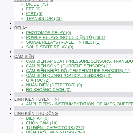
DIODE (75)
FET (6)
IGBT (0)
TRANSISTOR (23)
RELAY
PHOTOMOS RELAY (0)
POWER RELAYS (RỜ-LE ĐIỆN TỪ) (301)
SIGNAL RELAYS (RỜ-LE TÍN HIỆU) (1)
SOLID STATE RELAY (0)
CẢM BIẾN
CẢM BIẾN ÁP SUẤT (PRESSURE SENSORS, TRANSDUC
CẢM BIẾN DÒNG (CURRENT SENSORS) (1)
CẢM BIẾN NHIỆT ĐỘ (TEMPERATURE SENSORS) (1)
CẢM BIẾN QUANG (OPTICAL SENSORS) (2)
GIA TỐC (2)
NHẬN DIỆN (DETECTOR) (0)
ĐO KHOẢNG CÁCH (0)
LINH KIỆN TUYẾN TÍNH
AMPLIFIERS - INSTRUMENTATION, OP AMPS, BUFFER
LINH KIỆN THỤ ĐỘNG
BIẾN ÁP (0)
CUỘN CẢM (14)
TỤ ĐIỆN - CAPACITORS (272)
ĐIỆN TRỞ - RESISTORS (250)