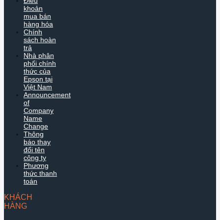
Điều
khoản
mua bán
hàng hóa
Chính
sách hoàn
trả
Nhà phân
phối chính
thức của
Epson tại
Việt Nam
Announcement
of
Company
Name
Change
Thông
báo thay
đổi tên
công ty
Phương
thức thanh
toán
KHÁCH
HÀNG