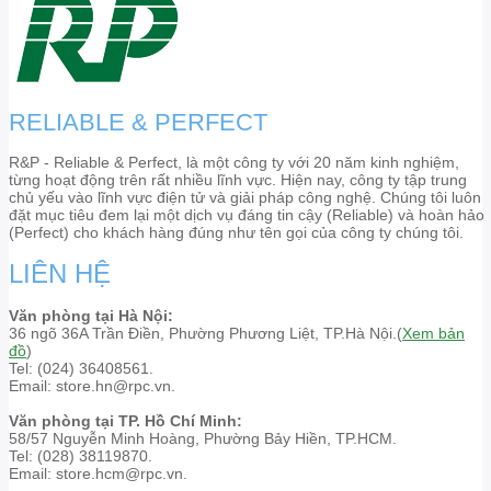
RELIABLE & PERFECT
R&P - Reliable & Perfect, là một công ty với 20 năm kinh nghiệm,
từng hoạt động trên rất nhiều lĩnh vực. Hiện nay, công ty tập trung
chủ yếu vào lĩnh vực điện tử và giải pháp công nghệ. Chúng tôi luôn
đặt mục tiêu đem lại một dịch vụ đáng tin cậy (Reliable) và hoàn hảo
(Perfect) cho khách hàng đúng như tên gọi của công ty chúng tôi.
LIÊN HỆ
Văn phòng tại Hà Nội:
36 ngõ 36A Trần Điền, Phường Phương Liệt, TP.Hà Nội.(
Xem bản
đồ
)
Tel: (024) 36408561.
Email: store.hn@rpc.vn.
Văn phòng tại TP. Hồ Chí Minh:
58/57 Nguyễn Minh Hoàng, Phường Bảy Hiền, TP.HCM.
Tel: (028) 38119870.
Email: store.hcm@rpc.vn.