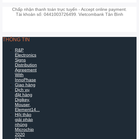
Chấp nhận thanh toán trực tuyến - Accept online payment.
Tài khoản số: 0441003726499. Vietcombank Tân Bình
THÔNG TIN
R&P
Electronics
Signs
Distribution
Agreement
With
InnoPhase
Giao hàng
Dịch vụ
đặt hàng
Digikey,
Mouser,
Element14...
Hội thảo
giải pháp
nhúng
Microchip
2020