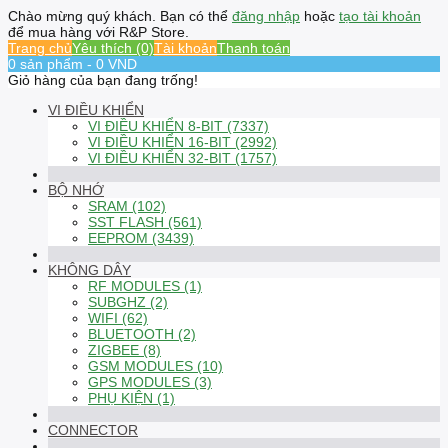
Chào mừng quý khách. Bạn có thể
đăng nhập
hoặc
tạo tài khoản
để mua hàng với R&P Store.
Trang chủ
Yêu thích (0)
Tài khoản
Thanh toán
0 sản phẩm - 0 VND
Giỏ hàng của bạn đang trống!
VI ĐIỀU KHIỂN
VI ĐIỀU KHIỂN 8-BIT (7337)
VI ĐIỀU KHIỂN 16-BIT (2992)
VI ĐIỀU KHIỂN 32-BIT (1757)
BỘ NHỚ
SRAM (102)
SST FLASH (561)
EEPROM (3439)
KHÔNG DÂY
RF MODULES (1)
SUBGHZ (2)
WIFI (62)
BLUETOOTH (2)
ZIGBEE (8)
GSM MODULES (10)
GPS MODULES (3)
PHỤ KIỆN (1)
CONNECTOR