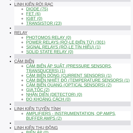
LINH KIỆN RỜI RẠC
DIODE (75)
FET (6)
IGBT (0)
TRANSISTOR (23)
RELAY
PHOTOMOS RELAY (0)
POWER RELAYS (RỜ-LE ĐIỆN TỪ) (301)
SIGNAL RELAYS (RỜ-LE TÍN HIỆU) (1)
SOLID STATE RELAY (0)
CẢM BIẾN
CẢM BIẾN ÁP SUẤT (PRESSURE SENSORS,
TRANSDUCERS) (1)
CẢM BIẾN DÒNG (CURRENT SENSORS) (1)
CẢM BIẾN NHIỆT ĐỘ (TEMPERATURE SENSORS) (1)
CẢM BIẾN QUANG (OPTICAL SENSORS) (2)
GIA TỐC (2)
NHẬN DIỆN (DETECTOR) (0)
ĐO KHOẢNG CÁCH (0)
LINH KIỆN TUYẾN TÍNH
AMPLIFIERS - INSTRUMENTATION, OP AMPS,
BUFFER AMPS (2)
LINH KIỆN THỤ ĐỘNG
BIẾN ÁP (0)