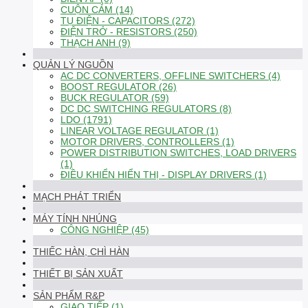
CUỘN CẢM (14)
TỤ ĐIỆN - CAPACITORS (272)
ĐIỆN TRỞ - RESISTORS (250)
THẠCH ANH (9)
QUẢN LÝ NGUỒN
AC DC CONVERTERS, OFFLINE SWITCHERS (4)
BOOST REGULATOR (26)
BUCK REGULATOR (59)
DC DC SWITCHING REGULATORS (8)
LDO (1791)
LINEAR VOLTAGE REGULATOR (1)
MOTOR DRIVERS, CONTROLLERS (1)
POWER DISTRIBUTION SWITCHES, LOAD DRIVERS
(1)
ĐIỀU KHIỂN HIỂN THỊ - DISPLAY DRIVERS (1)
MẠCH PHÁT TRIỂN
MÁY TÍNH NHÚNG
CÔNG NGHIỆP (45)
THIẾC HÀN, CHÌ HÀN
THIẾT BỊ SẢN XUẤT
SẢN PHẨM R&P
GIAO TIẾP (1)