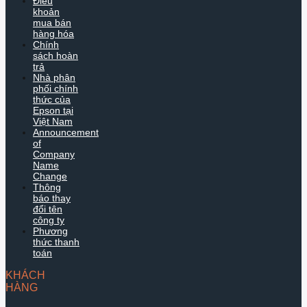
Điều
khoản
mua bán
hàng hóa
Chính
sách hoàn
trả
Nhà phân
phối chính
thức của
Epson tại
Việt Nam
Announcement
of
Company
Name
Change
Thông
báo thay
đổi tên
công ty
Phương
thức thanh
toán
KHÁCH
HÀNG