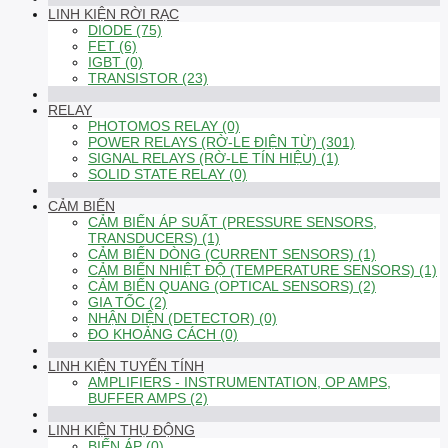
LINH KIỆN RỜI RẠC
DIODE (75)
FET (6)
IGBT (0)
TRANSISTOR (23)
RELAY
PHOTOMOS RELAY (0)
POWER RELAYS (RỜ-LE ĐIỆN TỪ) (301)
SIGNAL RELAYS (RỜ-LE TÍN HIỆU) (1)
SOLID STATE RELAY (0)
CẢM BIẾN
CẢM BIẾN ÁP SUẤT (PRESSURE SENSORS,
TRANSDUCERS) (1)
CẢM BIẾN DÒNG (CURRENT SENSORS) (1)
CẢM BIẾN NHIỆT ĐỘ (TEMPERATURE SENSORS) (1)
CẢM BIẾN QUANG (OPTICAL SENSORS) (2)
GIA TỐC (2)
NHẬN DIỆN (DETECTOR) (0)
ĐO KHOẢNG CÁCH (0)
LINH KIỆN TUYẾN TÍNH
AMPLIFIERS - INSTRUMENTATION, OP AMPS,
BUFFER AMPS (2)
LINH KIỆN THỤ ĐỘNG
BIẾN ÁP (0)