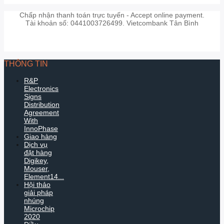
Chấp nhận thanh toán trực tuyến - Accept online payment.
Tài khoản số: 0441003726499. Vietcombank Tân Bình
THÔNG TIN
R&P
Electronics
Signs
Distribution
Agreement
With
InnoPhase
Giao hàng
Dịch vụ
đặt hàng
Digikey,
Mouser,
Element14...
Hội thảo
giải pháp
nhúng
Microchip
2020