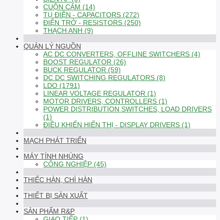
CUỘN CẢM (14)
TỤ ĐIỆN - CAPACITORS (272)
ĐIỆN TRỞ - RESISTORS (250)
THẠCH ANH (9)
QUẢN LÝ NGUỒN
AC DC CONVERTERS, OFFLINE SWITCHERS (4)
BOOST REGULATOR (26)
BUCK REGULATOR (59)
DC DC SWITCHING REGULATORS (8)
LDO (1791)
LINEAR VOLTAGE REGULATOR (1)
MOTOR DRIVERS, CONTROLLERS (1)
POWER DISTRIBUTION SWITCHES, LOAD DRIVERS
(1)
ĐIỀU KHIỂN HIỂN THỊ - DISPLAY DRIVERS (1)
MẠCH PHÁT TRIỂN
MÁY TÍNH NHÚNG
CÔNG NGHIỆP (45)
THIẾC HÀN, CHÌ HÀN
THIẾT BỊ SẢN XUẤT
SẢN PHẨM R&P
GIAO TIẾP (1)