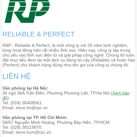
RELIABLE & PERFECT
R&P - Reliable & Perfect, là một công ty với 20 năm kinh nghiệm,
từng hoạt động trên rất nhiều lĩnh vực. Hiện nay, công ty tập trung
chủ yếu vào lĩnh vực điện tử và giải pháp công nghệ. Chúng tôi luôn
đặt mục tiêu đem lại một dịch vụ đáng tin cậy (Reliable) và hoàn hảo
(Perfect) cho khách hàng đúng như tên gọi của công ty chúng tôi.
LIÊN HỆ
Văn phòng tại Hà Nội:
36 ngõ 36A Trần Điền, Phường Phương Liệt, TP.Hà Nội.(
Xem bản
đồ
)
Tel: (024) 36408561.
Email: store.hn@rpc.vn.
Văn phòng tại TP. Hồ Chí Minh:
58/57 Nguyễn Minh Hoàng, Phường Bảy Hiền, TP.HCM.
Tel: (028) 38119870.
Email: store.hcm@rpc.vn.