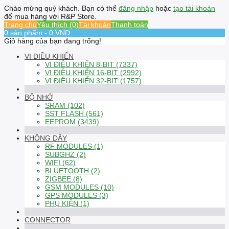
Chào mừng quý khách. Bạn có thể
đăng nhập
hoặc
tạo tài khoản
để mua hàng với R&P Store.
Trang chủ
Yêu thích (0)
Tài khoản
Thanh toán
0 sản phẩm - 0 VND
Giỏ hàng của bạn đang trống!
VI ĐIỀU KHIỂN
VI ĐIỀU KHIỂN 8-BIT (7337)
VI ĐIỀU KHIỂN 16-BIT (2992)
VI ĐIỀU KHIỂN 32-BIT (1757)
BỘ NHỚ
SRAM (102)
SST FLASH (561)
EEPROM (3439)
KHÔNG DÂY
RF MODULES (1)
SUBGHZ (2)
WIFI (62)
BLUETOOTH (2)
ZIGBEE (8)
GSM MODULES (10)
GPS MODULES (3)
PHỤ KIỆN (1)
CONNECTOR