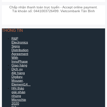
Chấp nhận thanh toán trực tuyến - Accept online payment.
Tài khoản số: 0441003726499. Vietcombank Tân Bình
THÔNG TIN
R&P
Electronics
Signs
Distribution
Agreement
With
InnoPhase
Giao hàng
Dịch vụ
đặt hàng
Digikey,
Mouser,
Element14...
Hội thảo
giải pháp
nhúng
Microchip
2020