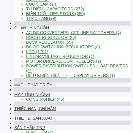
CUỘN CẢM (14)
TỤ ĐIỆN - CAPACITORS (272)
ĐIỆN TRỞ - RESISTORS (250)
THẠCH ANH (9)
QUẢN LÝ NGUỒN
AC DC CONVERTERS, OFFLINE SWITCHERS (4)
BOOST REGULATOR (26)
BUCK REGULATOR (59)
DC DC SWITCHING REGULATORS (8)
LDO (1791)
LINEAR VOLTAGE REGULATOR (1)
MOTOR DRIVERS, CONTROLLERS (1)
POWER DISTRIBUTION SWITCHES, LOAD DRIVERS
(1)
ĐIỀU KHIỂN HIỂN THỊ - DISPLAY DRIVERS (1)
MẠCH PHÁT TRIỂN
MÁY TÍNH NHÚNG
CÔNG NGHIỆP (45)
THIẾC HÀN, CHÌ HÀN
THIẾT BỊ SẢN XUẤT
SẢN PHẨM R&P
GIAO TIẾP (1)