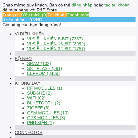
Chào mừng quý khách. Bạn có thể
đăng nhập
hoặc
tạo tài khoản
để mua hàng với R&P Store.
Trang chủ
Yêu thích (0)
Tài khoản
Thanh toán
0 sản phẩm - 0 VND
Giỏ hàng của bạn đang trống!
VI ĐIỀU KHIỂN
VI ĐIỀU KHIỂN 8-BIT (7337)
VI ĐIỀU KHIỂN 16-BIT (2992)
VI ĐIỀU KHIỂN 32-BIT (1757)
BỘ NHỚ
SRAM (102)
SST FLASH (561)
EEPROM (3439)
KHÔNG DÂY
RF MODULES (1)
SUBGHZ (2)
WIFI (62)
BLUETOOTH (2)
ZIGBEE (8)
GSM MODULES (10)
GPS MODULES (3)
PHỤ KIỆN (1)
CONNECTOR