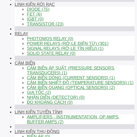
LINH KIỆN RỜI RẠC
DIODE (75)
FET (6)
IGBT (0)
TRANSISTOR (23)
RELAY
PHOTOMOS RELAY (0)
POWER RELAYS (RỜ-LE ĐIỆN TỪ) (301)
SIGNAL RELAYS (RỜ-LE TÍN HIỆU) (1)
SOLID STATE RELAY (0)
CẢM BIẾN
CẢM BIẾN ÁP SUẤT (PRESSURE SENSORS,
TRANSDUCERS) (1)
CẢM BIẾN DÒNG (CURRENT SENSORS) (1)
CẢM BIẾN NHIỆT ĐỘ (TEMPERATURE SENSORS) (1)
CẢM BIẾN QUANG (OPTICAL SENSORS) (2)
GIA TỐC (2)
NHẬN DIỆN (DETECTOR) (0)
ĐO KHOẢNG CÁCH (0)
LINH KIỆN TUYẾN TÍNH
AMPLIFIERS - INSTRUMENTATION, OP AMPS,
BUFFER AMPS (2)
LINH KIỆN THỤ ĐỘNG
BIẾN ÁP (0)