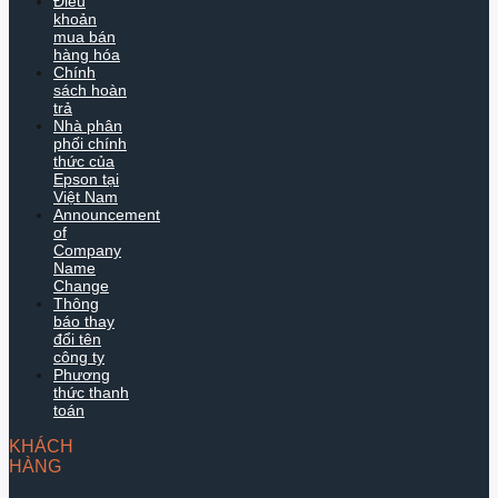
Điều
khoản
mua bán
hàng hóa
Chính
sách hoàn
trả
Nhà phân
phối chính
thức của
Epson tại
Việt Nam
Announcement
of
Company
Name
Change
Thông
báo thay
đổi tên
công ty
Phương
thức thanh
toán
KHÁCH
HÀNG