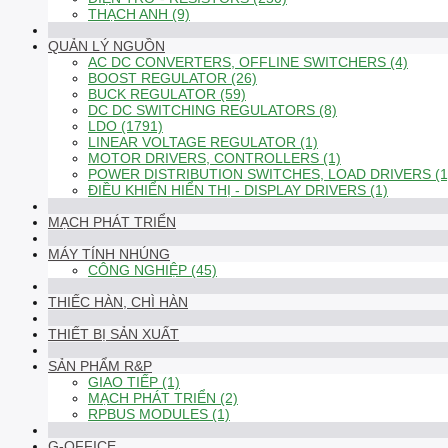
THẠCH ANH (9)
QUẢN LÝ NGUỒN
AC DC CONVERTERS, OFFLINE SWITCHERS (4)
BOOST REGULATOR (26)
BUCK REGULATOR (59)
DC DC SWITCHING REGULATORS (8)
LDO (1791)
LINEAR VOLTAGE REGULATOR (1)
MOTOR DRIVERS, CONTROLLERS (1)
POWER DISTRIBUTION SWITCHES, LOAD DRIVERS (1
ĐIỀU KHIỂN HIỂN THỊ - DISPLAY DRIVERS (1)
MẠCH PHÁT TRIỂN
MÁY TÍNH NHÚNG
CÔNG NGHIỆP (45)
THIẾC HÀN, CHÌ HÀN
THIẾT BỊ SẢN XUẤT
SẢN PHẨM R&P
GIAO TIẾP (1)
MẠCH PHÁT TRIỂN (2)
RPBUS MODULES (1)
G-OFFICE