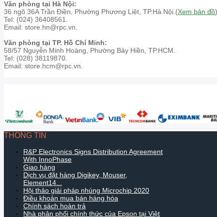
Văn phòng tại Hà Nội:
36 ngõ 36A Trần Điền, Phường Phương Liệt, TP.Hà Nội.(
Xem bản đồ
Tel: (024) 36408561.
Email: store.hn@rpc.vn.
Văn phòng tại TP. Hồ Chí Minh:
58/57 Nguyễn Minh Hoàng, Phường Bảy Hiền, TP.HCM.
Tel: (028) 38119870.
Email: store.hcm@rpc.vn.
THÔNG TIN
R&P Electronics Signs Distribution Agreement
With InnoPhase
Giao hàng
Dịch vụ đặt hàng Digikey, Mouser,
Element14...
Hội thảo giải pháp nhúng Microchip 2020
Điều khoản mua bán hàng hóa
Chính sách hoàn trả
Nhà phân phối chính thức của Epson tại Việt