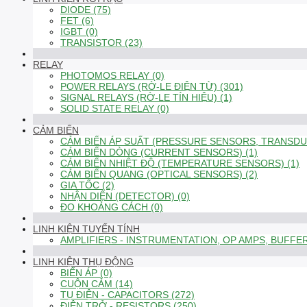
DIODE (75)
FET (6)
IGBT (0)
TRANSISTOR (23)
RELAY
PHOTOMOS RELAY (0)
POWER RELAYS (RỜ-LE ĐIỆN TỪ) (301)
SIGNAL RELAYS (RỜ-LE TÍN HIỆU) (1)
SOLID STATE RELAY (0)
CẢM BIẾN
CẢM BIẾN ÁP SUẤT (PRESSURE SENSORS, TRANSDUC
CẢM BIẾN DÒNG (CURRENT SENSORS) (1)
CẢM BIẾN NHIỆT ĐỘ (TEMPERATURE SENSORS) (1)
CẢM BIẾN QUANG (OPTICAL SENSORS) (2)
GIA TỐC (2)
NHẬN DIỆN (DETECTOR) (0)
ĐO KHOẢNG CÁCH (0)
LINH KIỆN TUYẾN TÍNH
AMPLIFIERS - INSTRUMENTATION, OP AMPS, BUFFER
LINH KIỆN THỤ ĐỘNG
BIẾN ÁP (0)
CUỘN CẢM (14)
TỤ ĐIỆN - CAPACITORS (272)
ĐIỆN TRỞ - RESISTORS (250)