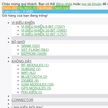
Chào mừng quý khách. Bạn có thể
đăng nhập
hoặc
tạo tài khoản
để 
Trang chủ
Yêu thích (0)
Tài khoản
Thanh toán
0 sản phẩm - 0 VND
Giỏ hàng của bạn đang trống!
VI ĐIỀU KHIỂN
VI ĐIỀU KHIỂN 8-BIT (7337)
VI ĐIỀU KHIỂN 16-BIT (2992)
VI ĐIỀU KHIỂN 32-BIT (1757)
BỘ NHỚ
SRAM (102)
SST FLASH (561)
EEPROM (3439)
KHÔNG DÂY
RF MODULES (1)
SUBGHZ (2)
WIFI (62)
BLUETOOTH (2)
ZIGBEE (8)
GSM MODULES (10)
GPS MODULES (3)
PHỤ KIỆN (1)
CONNECTOR
LINH KIỆN RỜI RẠC