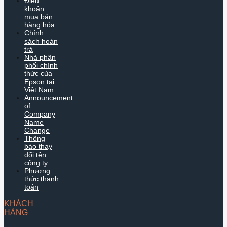
Điều
khoản
mua bán
hàng hóa
Chính
sách hoàn
trả
Nhà phân
phối chính
thức của
Epson tại
Việt Nam
Announcement
of
Company
Name
Change
Thông
báo thay
đổi tên
công ty
Phương
thức thanh
toán
KHÁCH
HÀNG