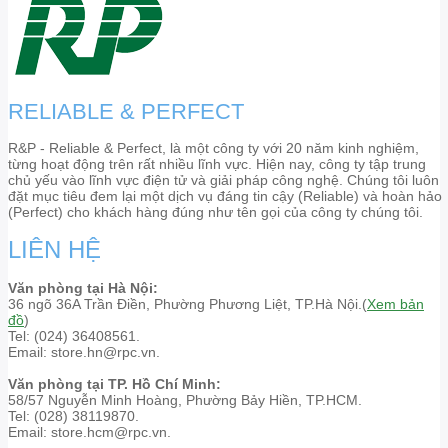
RELIABLE & PERFECT
R&P - Reliable & Perfect, là một công ty với 20 năm kinh nghiệm,
từng hoạt động trên rất nhiều lĩnh vực. Hiện nay, công ty tập trung
chủ yếu vào lĩnh vực điện tử và giải pháp công nghệ. Chúng tôi luôn
đặt mục tiêu đem lại một dịch vụ đáng tin cậy (Reliable) và hoàn hảo
(Perfect) cho khách hàng đúng như tên gọi của công ty chúng tôi.
LIÊN HỆ
Văn phòng tại Hà Nội:
36 ngõ 36A Trần Điền, Phường Phương Liệt, TP.Hà Nội.(
Xem bản
đồ
)
Tel: (024) 36408561.
Email: store.hn@rpc.vn.
Văn phòng tại TP. Hồ Chí Minh:
58/57 Nguyễn Minh Hoàng, Phường Bảy Hiền, TP.HCM.
Tel: (028) 38119870.
Email: store.hcm@rpc.vn.