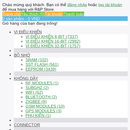
Chào mừng quý khách. Bạn có thể
đăng nhập
hoặc
tạo tài khoản
để mua hàng với R&P Store.
Trang chủ
Yêu thích (0)
Tài khoản
Thanh toán
0 sản phẩm - 0 VND
Giỏ hàng của bạn đang trống!
VI ĐIỀU KHIỂN
VI ĐIỀU KHIỂN 8-BIT (7337)
VI ĐIỀU KHIỂN 16-BIT (2992)
VI ĐIỀU KHIỂN 32-BIT (1757)
BỘ NHỚ
SRAM (102)
SST FLASH (561)
EEPROM (3439)
KHÔNG DÂY
RF MODULES (1)
SUBGHZ (2)
WIFI (62)
BLUETOOTH (2)
ZIGBEE (8)
GSM MODULES (10)
GPS MODULES (3)
PHỤ KIỆN (1)
CONNECTOR