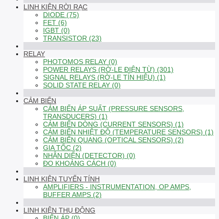
LINH KIỆN RỜI RẠC
DIODE (75)
FET (6)
IGBT (0)
TRANSISTOR (23)
RELAY
PHOTOMOS RELAY (0)
POWER RELAYS (RỜ-LE ĐIỆN TỪ) (301)
SIGNAL RELAYS (RỜ-LE TÍN HIỆU) (1)
SOLID STATE RELAY (0)
CẢM BIẾN
CẢM BIẾN ÁP SUẤT (PRESSURE SENSORS,
TRANSDUCERS) (1)
CẢM BIẾN DÒNG (CURRENT SENSORS) (1)
CẢM BIẾN NHIỆT ĐỘ (TEMPERATURE SENSORS) (1)
CẢM BIẾN QUANG (OPTICAL SENSORS) (2)
GIA TỐC (2)
NHẬN DIỆN (DETECTOR) (0)
ĐO KHOẢNG CÁCH (0)
LINH KIỆN TUYẾN TÍNH
AMPLIFIERS - INSTRUMENTATION, OP AMPS,
BUFFER AMPS (2)
LINH KIỆN THỤ ĐỘNG
BIẾN ÁP (0)