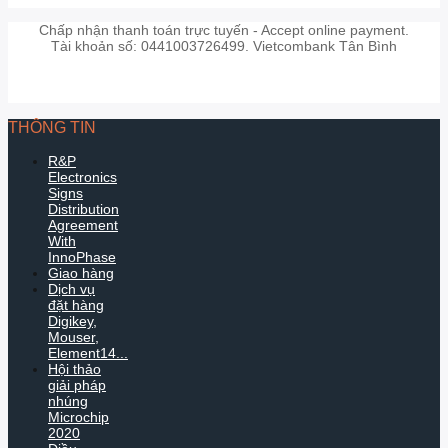
Chấp nhận thanh toán trực tuyến - Accept online payment.
Tài khoản số: 0441003726499. Vietcombank Tân Bình
THÔNG TIN
R&P
Electronics
Signs
Distribution
Agreement
With
InnoPhase
Giao hàng
Dịch vụ
đặt hàng
Digikey,
Mouser,
Element14...
Hội thảo
giải pháp
nhúng
Microchip
2020