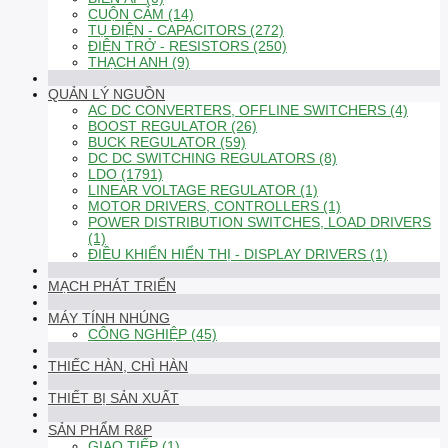
CUỘN CẢM (14)
TỤ ĐIỆN - CAPACITORS (272)
ĐIỆN TRỞ - RESISTORS (250)
THẠCH ANH (9)
QUẢN LÝ NGUỒN
AC DC CONVERTERS, OFFLINE SWITCHERS (4)
BOOST REGULATOR (26)
BUCK REGULATOR (59)
DC DC SWITCHING REGULATORS (8)
LDO (1791)
LINEAR VOLTAGE REGULATOR (1)
MOTOR DRIVERS, CONTROLLERS (1)
POWER DISTRIBUTION SWITCHES, LOAD DRIVERS
(1)
ĐIỀU KHIỂN HIỂN THỊ - DISPLAY DRIVERS (1)
MẠCH PHÁT TRIỂN
MÁY TÍNH NHÚNG
CÔNG NGHIỆP (45)
THIẾC HÀN, CHÌ HÀN
THIẾT BỊ SẢN XUẤT
SẢN PHẨM R&P
GIAO TIẾP (1)