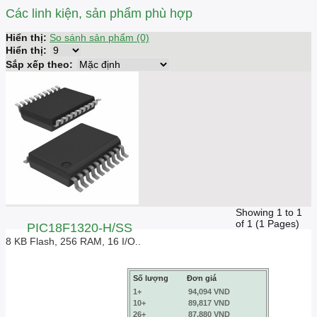
Các linh kiện, sản phẩm phù hợp
Hiển thị:
So sánh sản phẩm (0)
Hiển thị:
Sắp xếp theo:
Showing 1 to 1
of 1 (1 Pages)
PIC18F1320-H/SS
8 KB Flash, 256 RAM, 16 I/O..
Số lượng
Đơn giá
1+
94,094 VND
10+
89,817 VND
26+
87,880 VND