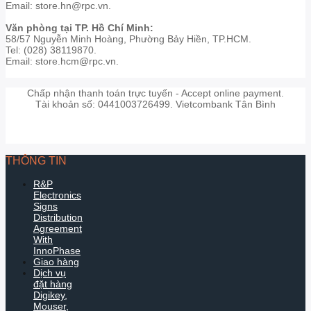
Email: store.hn@rpc.vn.
Văn phòng tại TP. Hồ Chí Minh:
58/57 Nguyễn Minh Hoàng, Phường Bảy Hiền, TP.HCM.
Tel: (028) 38119870.
Email: store.hcm@rpc.vn.
Chấp nhận thanh toán trực tuyến - Accept online payment.
Tài khoản số: 0441003726499. Vietcombank Tân Bình
THÔNG TIN
R&P
Electronics
Signs
Distribution
Agreement
With
InnoPhase
Giao hàng
Dịch vụ
đặt hàng
Digikey,
Mouser,