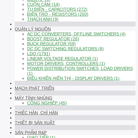
CUỘN CẢM (14)
TỤ ĐIỆN - CAPACITORS (272)
ĐIỆN TRỞ - RESISTORS (250)
THẠCH ANH (9)
QUẢN LÝ NGUỒN
AC DC CONVERTERS, OFFLINE SWITCHERS (4)
BOOST REGULATOR (26)
BUCK REGULATOR (59)
DC DC SWITCHING REGULATORS (8)
LDO (1791)
LINEAR VOLTAGE REGULATOR (1)
MOTOR DRIVERS, CONTROLLERS (1)
POWER DISTRIBUTION SWITCHES, LOAD DRIVERS
(1)
ĐIỀU KHIỂN HIỂN THỊ - DISPLAY DRIVERS (1)
MẠCH PHÁT TRIỂN
MÁY TÍNH NHÚNG
CÔNG NGHIỆP (45)
THIẾC HÀN, CHÌ HÀN
THIẾT BỊ SẢN XUẤT
SẢN PHẨM R&P
GIAO TIẾP (1)