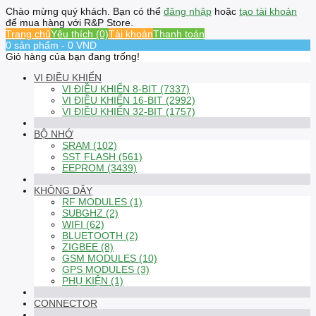
Chào mừng quý khách. Bạn có thể
đăng nhập
hoặc
tạo tài khoản
để mua hàng với R&P Store.
Trang chủ
Yêu thích (0)
Tài khoản
Thanh toán
0 sản phẩm - 0 VND
Giỏ hàng của bạn đang trống!
VI ĐIỀU KHIỂN
VI ĐIỀU KHIỂN 8-BIT (7337)
VI ĐIỀU KHIỂN 16-BIT (2992)
VI ĐIỀU KHIỂN 32-BIT (1757)
BỘ NHỚ
SRAM (102)
SST FLASH (561)
EEPROM (3439)
KHÔNG DÂY
RF MODULES (1)
SUBGHZ (2)
WIFI (62)
BLUETOOTH (2)
ZIGBEE (8)
GSM MODULES (10)
GPS MODULES (3)
PHỤ KIỆN (1)
CONNECTOR