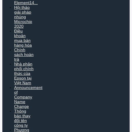
Element14...
Hội thảo
giải pháp
nhúng
Microchip
2020
Điều
khoản
mua bán
hàng hóa
Chính
sách hoàn
trả
Nhà phân
phối chính
thức của
Epson tại
Việt Nam
Announcement
of
Company
Name
Change
Thông
báo thay
đổi tên
công ty
Phương