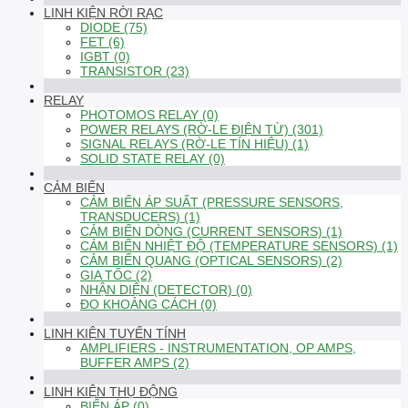
LINH KIỆN RỜI RẠC
DIODE (75)
FET (6)
IGBT (0)
TRANSISTOR (23)
RELAY
PHOTOMOS RELAY (0)
POWER RELAYS (RỜ-LE ĐIỆN TỪ) (301)
SIGNAL RELAYS (RỜ-LE TÍN HIỆU) (1)
SOLID STATE RELAY (0)
CẢM BIẾN
CẢM BIẾN ÁP SUẤT (PRESSURE SENSORS,
TRANSDUCERS) (1)
CẢM BIẾN DÒNG (CURRENT SENSORS) (1)
CẢM BIẾN NHIỆT ĐỘ (TEMPERATURE SENSORS) (1)
CẢM BIẾN QUANG (OPTICAL SENSORS) (2)
GIA TỐC (2)
NHẬN DIỆN (DETECTOR) (0)
ĐO KHOẢNG CÁCH (0)
LINH KIỆN TUYẾN TÍNH
AMPLIFIERS - INSTRUMENTATION, OP AMPS,
BUFFER AMPS (2)
LINH KIỆN THỤ ĐỘNG
BIẾN ÁP (0)