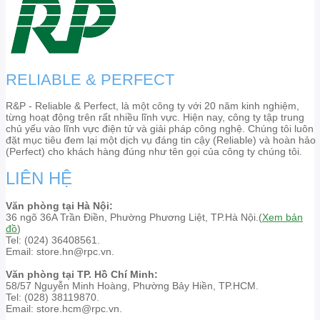
RELIABLE & PERFECT
R&P - Reliable & Perfect, là một công ty với 20 năm kinh nghiệm,
từng hoạt động trên rất nhiều lĩnh vực. Hiện nay, công ty tập trung
chủ yếu vào lĩnh vực điện tử và giải pháp công nghệ. Chúng tôi luôn
đặt mục tiêu đem lại một dịch vụ đáng tin cậy (Reliable) và hoàn hảo
(Perfect) cho khách hàng đúng như tên gọi của công ty chúng tôi.
LIÊN HỆ
Văn phòng tại Hà Nội:
36 ngõ 36A Trần Điền, Phường Phương Liệt, TP.Hà Nội.(
Xem bản
đồ
)
Tel: (024) 36408561.
Email: store.hn@rpc.vn.
Văn phòng tại TP. Hồ Chí Minh:
58/57 Nguyễn Minh Hoàng, Phường Bảy Hiền, TP.HCM.
Tel: (028) 38119870.
Email: store.hcm@rpc.vn.