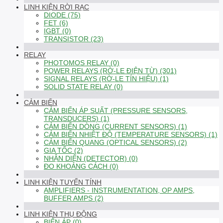
LINH KIỆN RỜI RẠC
DIODE (75)
FET (6)
IGBT (0)
TRANSISTOR (23)
RELAY
PHOTOMOS RELAY (0)
POWER RELAYS (RỜ-LE ĐIỆN TỪ) (301)
SIGNAL RELAYS (RỜ-LE TÍN HIỆU) (1)
SOLID STATE RELAY (0)
CẢM BIẾN
CẢM BIẾN ÁP SUẤT (PRESSURE SENSORS,
TRANSDUCERS) (1)
CẢM BIẾN DÒNG (CURRENT SENSORS) (1)
CẢM BIẾN NHIỆT ĐỘ (TEMPERATURE SENSORS) (1)
CẢM BIẾN QUANG (OPTICAL SENSORS) (2)
GIA TỐC (2)
NHẬN DIỆN (DETECTOR) (0)
ĐO KHOẢNG CÁCH (0)
LINH KIỆN TUYẾN TÍNH
AMPLIFIERS - INSTRUMENTATION, OP AMPS,
BUFFER AMPS (2)
LINH KIỆN THỤ ĐỘNG
BIẾN ÁP (0)