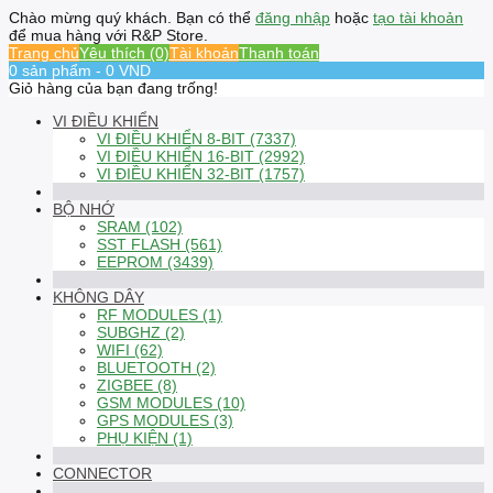
Chào mừng quý khách. Bạn có thể
đăng nhập
hoặc
tạo tài khoản
để mua hàng với R&P Store.
Trang chủ
Yêu thích (0)
Tài khoản
Thanh toán
0 sản phẩm - 0 VND
Giỏ hàng của bạn đang trống!
VI ĐIỀU KHIỂN
VI ĐIỀU KHIỂN 8-BIT (7337)
VI ĐIỀU KHIỂN 16-BIT (2992)
VI ĐIỀU KHIỂN 32-BIT (1757)
BỘ NHỚ
SRAM (102)
SST FLASH (561)
EEPROM (3439)
KHÔNG DÂY
RF MODULES (1)
SUBGHZ (2)
WIFI (62)
BLUETOOTH (2)
ZIGBEE (8)
GSM MODULES (10)
GPS MODULES (3)
PHỤ KIỆN (1)
CONNECTOR