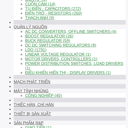
CUỘN CẢM (14)
TỤ ĐIỆN - CAPACITORS (272)
ĐIỆN TRỞ - RESISTORS (250)
THẠCH ANH (9)
QUẢN LÝ NGUỒN
AC DC CONVERTERS, OFFLINE SWITCHERS (4)
BOOST REGULATOR (26)
BUCK REGULATOR (59)
DC DC SWITCHING REGULATORS (8)
LDO (1791)
LINEAR VOLTAGE REGULATOR (1)
MOTOR DRIVERS, CONTROLLERS (1)
POWER DISTRIBUTION SWITCHES, LOAD DRIVERS
(1)
ĐIỀU KHIỂN HIỂN THỊ - DISPLAY DRIVERS (1)
MẠCH PHÁT TRIỂN
MÁY TÍNH NHÚNG
CÔNG NGHIỆP (45)
THIẾC HÀN, CHÌ HÀN
THIẾT BỊ SẢN XUẤT
SẢN PHẨM R&P
GIAO TIẾP (1)