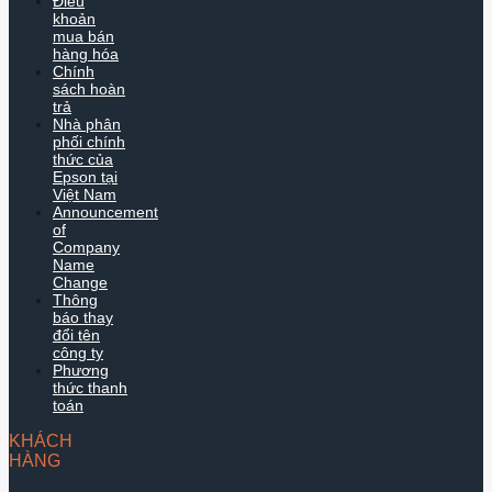
Điều
khoản
mua bán
hàng hóa
Chính
sách hoàn
trả
Nhà phân
phối chính
thức của
Epson tại
Việt Nam
Announcement
of
Company
Name
Change
Thông
báo thay
đổi tên
công ty
Phương
thức thanh
toán
KHÁCH
HÀNG