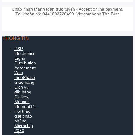
Chấp nhận thanh toán trực tuyến - Accept online payment.
Tài khoản số: 0441003726499. Vietcombank Tân Bình
THÔNG TIN
R&P
Electronics
Signs
Distribution
Agreement
With
InnoPhase
Giao hàng
Dịch vụ
đặt hàng
Digikey,
Mouser,
Element14...
Hội thảo
giải pháp
nhúng
Microchip
2020