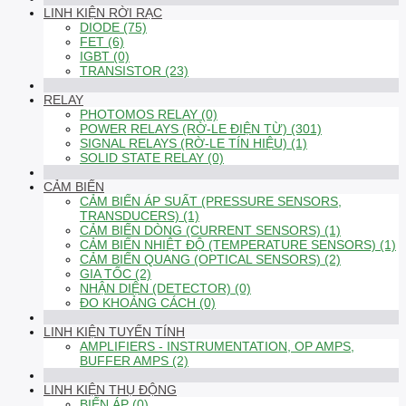
LINH KIỆN RỜI RẠC
DIODE (75)
FET (6)
IGBT (0)
TRANSISTOR (23)
RELAY
PHOTOMOS RELAY (0)
POWER RELAYS (RỜ-LE ĐIỆN TỪ) (301)
SIGNAL RELAYS (RỜ-LE TÍN HIỆU) (1)
SOLID STATE RELAY (0)
CẢM BIẾN
CẢM BIẾN ÁP SUẤT (PRESSURE SENSORS,
TRANSDUCERS) (1)
CẢM BIẾN DÒNG (CURRENT SENSORS) (1)
CẢM BIẾN NHIỆT ĐỘ (TEMPERATURE SENSORS) (1)
CẢM BIẾN QUANG (OPTICAL SENSORS) (2)
GIA TỐC (2)
NHẬN DIỆN (DETECTOR) (0)
ĐO KHOẢNG CÁCH (0)
LINH KIỆN TUYẾN TÍNH
AMPLIFIERS - INSTRUMENTATION, OP AMPS,
BUFFER AMPS (2)
LINH KIỆN THỤ ĐỘNG
BIẾN ÁP (0)