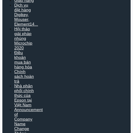
Giao hàng
Dịch vụ
đặt hàng
Digikey,
Mouser,
Element14...
Hội thảo
giải pháp
nhúng
Microchip
2020
Điều
khoản
mua bán
hàng hóa
Chính
sách hoàn
trả
Nhà phân
phối chính
thức của
Epson tại
Việt Nam
Announcement
of
Company
Name
Change