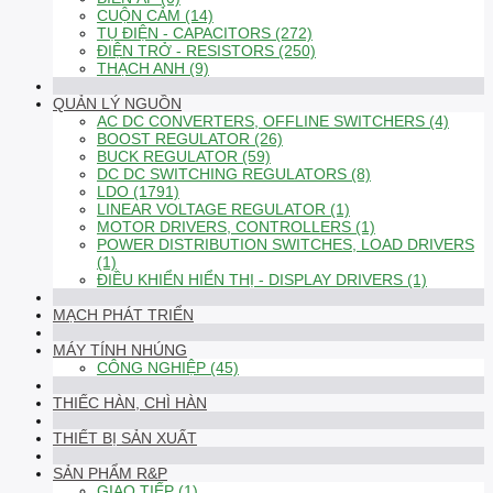
CUỘN CẢM (14)
TỤ ĐIỆN - CAPACITORS (272)
ĐIỆN TRỞ - RESISTORS (250)
THẠCH ANH (9)
QUẢN LÝ NGUỒN
AC DC CONVERTERS, OFFLINE SWITCHERS (4)
BOOST REGULATOR (26)
BUCK REGULATOR (59)
DC DC SWITCHING REGULATORS (8)
LDO (1791)
LINEAR VOLTAGE REGULATOR (1)
MOTOR DRIVERS, CONTROLLERS (1)
POWER DISTRIBUTION SWITCHES, LOAD DRIVERS
(1)
ĐIỀU KHIỂN HIỂN THỊ - DISPLAY DRIVERS (1)
MẠCH PHÁT TRIỂN
MÁY TÍNH NHÚNG
CÔNG NGHIỆP (45)
THIẾC HÀN, CHÌ HÀN
THIẾT BỊ SẢN XUẤT
SẢN PHẨM R&P
GIAO TIẾP (1)