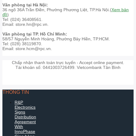
Văn phòng tại Hà Nội:
36 ngõ 36A Trần Điền, Phường Phương Liệt, TP.Hà Nội.(
Xem bản
đồ
)
Tel: (024) 36408561.
Email: store.hn@rpc.vn.
Văn phòng tại TP. Hồ Chí Minh:
58/57 Nguyễn Minh Hoàng, Phường Bảy Hiền, TP.HCM.
Tel: (028) 38119870.
Email: store.hcm@rpc.vn.
Chấp nhận thanh toán trực tuyến - Accept online payment.
Tài khoản số: 0441003726499. Vietcombank Tân Bình
THÔNG TIN
R&P
Electronics
Signs
Distribution
Agreement
With
InnoPhase