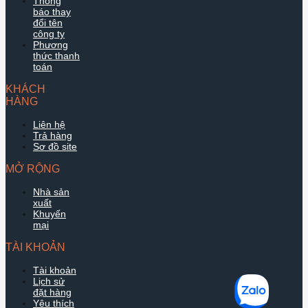
Thông
báo thay
đổi tên
công ty
Phương
thức thanh
toán
KHÁCH
HÀNG
Liên hệ
Trả hàng
Sơ đồ site
MỞ RỘNG
Nhà sản
xuất
Khuyến
mại
TÀI KHOẢN
Tài khoản
Lịch sử
đặt hàng
Yêu thích