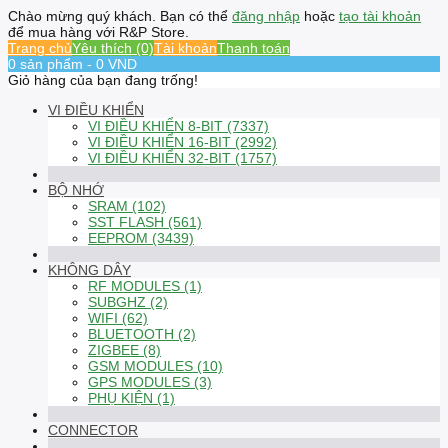
Chào mừng quý khách. Bạn có thể
đăng nhập
hoặc
tạo tài khoản
để mua hàng với R&P Store.
Trang chủ
Yêu thích (0)
Tài khoản
Thanh toán
0 sản phẩm - 0 VND
Giỏ hàng của bạn đang trống!
VI ĐIỀU KHIỂN
VI ĐIỀU KHIỂN 8-BIT (7337)
VI ĐIỀU KHIỂN 16-BIT (2992)
VI ĐIỀU KHIỂN 32-BIT (1757)
BỘ NHỚ
SRAM (102)
SST FLASH (561)
EEPROM (3439)
KHÔNG DÂY
RF MODULES (1)
SUBGHZ (2)
WIFI (62)
BLUETOOTH (2)
ZIGBEE (8)
GSM MODULES (10)
GPS MODULES (3)
PHỤ KIỆN (1)
CONNECTOR