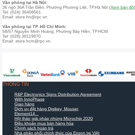
Văn phòng tại Hà Nội:
36 ngõ 36A Trần Điền, Phường Phương Liệt, TP.Hà Nội.(
Xem bản đồ
Tel: (024) 36408561.
Email: store.hn@rpc.vn.
Văn phòng tại TP. Hồ Chí Minh:
58/57 Nguyễn Minh Hoàng, Phường Bảy Hiền, TP.HCM.
Tel: (028) 38119870.
Email: store.hcm@rpc.vn.
THÔNG TIN
R&P Electronics Signs Distribution Agreement
With InnoPhase
Giao hàng
Dịch vụ đặt hàng Digikey, Mouser,
Element14...
Hội thảo giải pháp nhúng Microchip 2020
Điều khoản mua bán hàng hóa
Chính sách hoàn trả
Nhà phân phối chính thức của Epson tại Việt