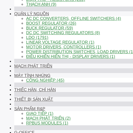
THẠCH ANH (9)
QUẢN LÝ NGUỒN
AC DC CONVERTERS, OFFLINE SWITCHERS (4)
BOOST REGULATOR (26)
BUCK REGULATOR (59)
DC DC SWITCHING REGULATORS (8)
LDO (1791)
LINEAR VOLTAGE REGULATOR (1)
MOTOR DRIVERS, CONTROLLERS (1)
POWER DISTRIBUTION SWITCHES, LOAD DRIVERS (1
ĐIỀU KHIỂN HIỂN THỊ - DISPLAY DRIVERS (1)
MẠCH PHÁT TRIỂN
MÁY TÍNH NHÚNG
CÔNG NGHIỆP (45)
THIẾC HÀN, CHÌ HÀN
THIẾT BỊ SẢN XUẤT
SẢN PHẨM R&P
GIAO TIẾP (1)
MẠCH PHÁT TRIỂN (2)
RPBUS MODULES (1)
G-OFFICE