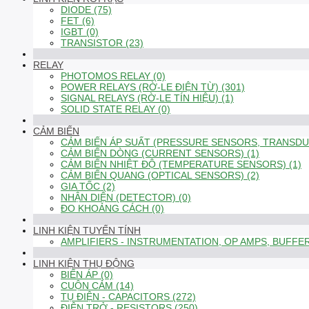
DIODE (75)
FET (6)
IGBT (0)
TRANSISTOR (23)
RELAY
PHOTOMOS RELAY (0)
POWER RELAYS (RỜ-LE ĐIỆN TỪ) (301)
SIGNAL RELAYS (RỜ-LE TÍN HIỆU) (1)
SOLID STATE RELAY (0)
CẢM BIẾN
CẢM BIẾN ÁP SUẤT (PRESSURE SENSORS, TRANSDUC
CẢM BIẾN DÒNG (CURRENT SENSORS) (1)
CẢM BIẾN NHIỆT ĐỘ (TEMPERATURE SENSORS) (1)
CẢM BIẾN QUANG (OPTICAL SENSORS) (2)
GIA TỐC (2)
NHẬN DIỆN (DETECTOR) (0)
ĐO KHOẢNG CÁCH (0)
LINH KIỆN TUYẾN TÍNH
AMPLIFIERS - INSTRUMENTATION, OP AMPS, BUFFER
LINH KIỆN THỤ ĐỘNG
BIẾN ÁP (0)
CUỘN CẢM (14)
TỤ ĐIỆN - CAPACITORS (272)
ĐIỆN TRỞ - RESISTORS (250)