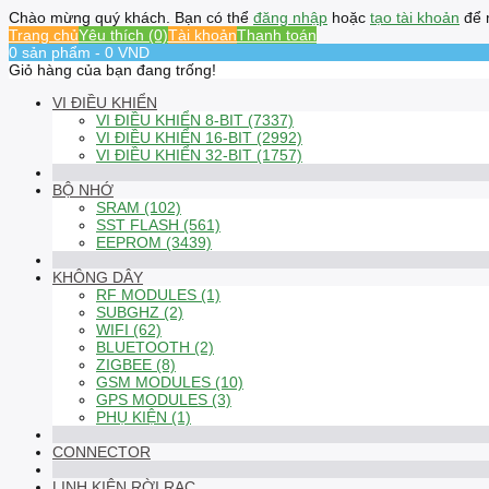
Chào mừng quý khách. Bạn có thể
đăng nhập
hoặc
tạo tài khoản
để 
Trang chủ
Yêu thích (0)
Tài khoản
Thanh toán
0 sản phẩm - 0 VND
Giỏ hàng của bạn đang trống!
VI ĐIỀU KHIỂN
VI ĐIỀU KHIỂN 8-BIT (7337)
VI ĐIỀU KHIỂN 16-BIT (2992)
VI ĐIỀU KHIỂN 32-BIT (1757)
BỘ NHỚ
SRAM (102)
SST FLASH (561)
EEPROM (3439)
KHÔNG DÂY
RF MODULES (1)
SUBGHZ (2)
WIFI (62)
BLUETOOTH (2)
ZIGBEE (8)
GSM MODULES (10)
GPS MODULES (3)
PHỤ KIỆN (1)
CONNECTOR
LINH KIỆN RỜI RẠC