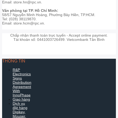
Email: store.hn@rpc.vn.
Văn phòng tại TP. Hồ Chí Minh:
58/57 Nguyễn Minh Hoàng, Phường Bảy Hiền, TP.HCM.
Tel: (028) 38119870.
Email: store.hcm@rpc.vn.
Chấp nhận thanh toán trực tuyến - Accept online payment.
Tài khoản số: 0441003726499. Vietcombank Tân Bình
THÔNG TIN
R&P
Electronics
Signs
Distribution
Agreement
With
InnoPhase
Giao hàng
Dịch vụ
đặt hàng
Digikey,
Mouser,