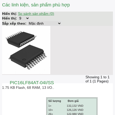
Các linh kiện, sản phẩm phù hợp
Hiển thị:
So sánh sản phẩm (0)
Hiển thị:
Sắp xếp theo:
Showing 1 to 1
of 1 (1 Pages)
PIC16LF84AT-04I/SS
1.75 KB Flash, 68 RAM, 13 I/O..
Số lượng
Đơn giá
1+
132,132 VND
10+
126,126 VND
26+
122,980 VND