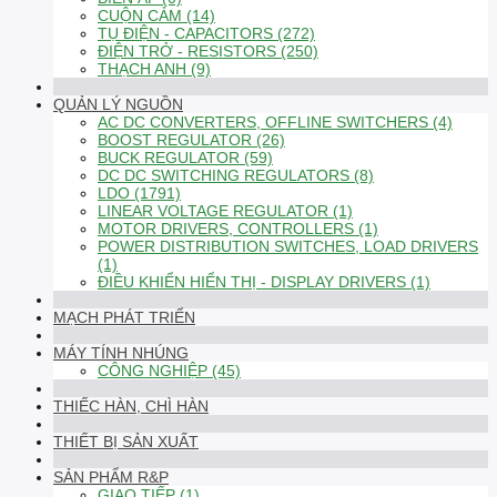
CUỘN CẢM (14)
TỤ ĐIỆN - CAPACITORS (272)
ĐIỆN TRỞ - RESISTORS (250)
THẠCH ANH (9)
QUẢN LÝ NGUỒN
AC DC CONVERTERS, OFFLINE SWITCHERS (4)
BOOST REGULATOR (26)
BUCK REGULATOR (59)
DC DC SWITCHING REGULATORS (8)
LDO (1791)
LINEAR VOLTAGE REGULATOR (1)
MOTOR DRIVERS, CONTROLLERS (1)
POWER DISTRIBUTION SWITCHES, LOAD DRIVERS
(1)
ĐIỀU KHIỂN HIỂN THỊ - DISPLAY DRIVERS (1)
MẠCH PHÁT TRIỂN
MÁY TÍNH NHÚNG
CÔNG NGHIỆP (45)
THIẾC HÀN, CHÌ HÀN
THIẾT BỊ SẢN XUẤT
SẢN PHẨM R&P
GIAO TIẾP (1)