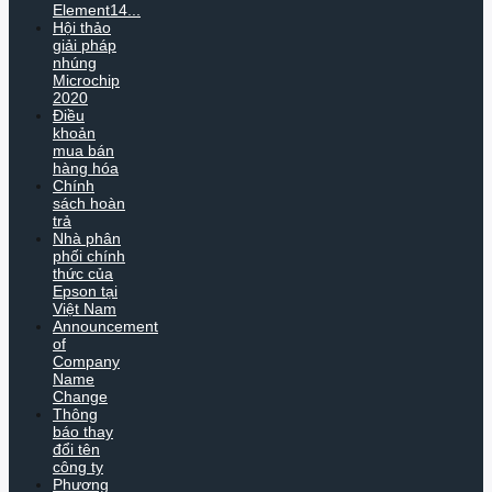
Element14...
Hội thảo
giải pháp
nhúng
Microchip
2020
Điều
khoản
mua bán
hàng hóa
Chính
sách hoàn
trả
Nhà phân
phối chính
thức của
Epson tại
Việt Nam
Announcement
of
Company
Name
Change
Thông
báo thay
đổi tên
công ty
Phương