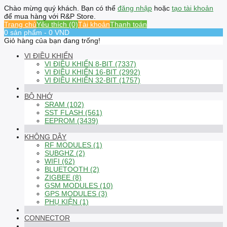
Chào mừng quý khách. Bạn có thể
đăng nhập
hoặc
tạo tài khoản
để mua hàng với R&P Store.
Trang chủ
Yêu thích (0)
Tài khoản
Thanh toán
0 sản phẩm - 0 VND
Giỏ hàng của bạn đang trống!
VI ĐIỀU KHIỂN
VI ĐIỀU KHIỂN 8-BIT (7337)
VI ĐIỀU KHIỂN 16-BIT (2992)
VI ĐIỀU KHIỂN 32-BIT (1757)
BỘ NHỚ
SRAM (102)
SST FLASH (561)
EEPROM (3439)
KHÔNG DÂY
RF MODULES (1)
SUBGHZ (2)
WIFI (62)
BLUETOOTH (2)
ZIGBEE (8)
GSM MODULES (10)
GPS MODULES (3)
PHỤ KIỆN (1)
CONNECTOR