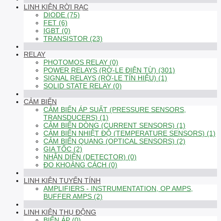
LINH KIỆN RỜI RẠC
DIODE (75)
FET (6)
IGBT (0)
TRANSISTOR (23)
RELAY
PHOTOMOS RELAY (0)
POWER RELAYS (RỜ-LE ĐIỆN TỪ) (301)
SIGNAL RELAYS (RỜ-LE TÍN HIỆU) (1)
SOLID STATE RELAY (0)
CẢM BIẾN
CẢM BIẾN ÁP SUẤT (PRESSURE SENSORS,
TRANSDUCERS) (1)
CẢM BIẾN DÒNG (CURRENT SENSORS) (1)
CẢM BIẾN NHIỆT ĐỘ (TEMPERATURE SENSORS) (1)
CẢM BIẾN QUANG (OPTICAL SENSORS) (2)
GIA TỐC (2)
NHẬN DIỆN (DETECTOR) (0)
ĐO KHOẢNG CÁCH (0)
LINH KIỆN TUYẾN TÍNH
AMPLIFIERS - INSTRUMENTATION, OP AMPS,
BUFFER AMPS (2)
LINH KIỆN THỤ ĐỘNG
BIẾN ÁP (0)